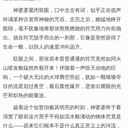
神婆婆紧闭双眼，口中念念有词，似乎正在低声
吟诵某种古老而神秘的咒语。念完之后，她猛地睁开
眼睛，毫不犹豫地将那张熊熊燃烧的符咒用力向前抛
出。就在符咒脱手而出的一刹那，它像是突然获得了
生命一般，以惊人的速度冲向远方。
眨眼之间，那张原本普普通通的符咒竟然如同火
山喷发般猛然炸裂开来！伴随着一声惊天动地的巨
响，一个硕大无比的火球腾空而起，犹如一颗璀璨夺
目的流星划过夜空，最后轰然爆开，迸发出耀眼的光
芒和炽热的能量波。
趁着这个短暂但极其明亮的时刻，神婆婆终于看
清楚了眼前这片黑乎乎宛如流水般涌动的物体究竟是
什么——原来它们根本不是什么真正意义上的河流，