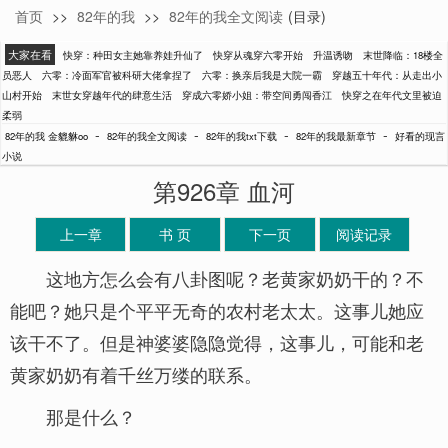
首页
>>
82年的我
>>
82年的我全文阅读
(目录)
金貔貅oo
大家在看
快穿：种田女主她靠养娃升仙了
快穿从魂穿六零开始
升温诱吻
末世降临：18楼全
员恶人
六零：冷面军官被科研大佬拿捏了
六零：换亲后我是大院一霸
穿越五十年代：从走出小
山村开始
末世女穿越年代的肆意生活
穿成六零娇小姐：带空间勇闯香江
快穿之在年代文里被迫
柔弱
-
-
-
-
82年的我 金貔貅oo
82年的我全文阅读
82年的我txt下载
82年的我最新章节
好看的现言
小说
第926章 血河
上一章
书 页
下一页
阅读记录
这地方怎么会有八卦图呢？老黄家奶奶干的？不
能吧？她只是个平平无奇的农村老太太。这事儿她应
该干不了。但是神婆婆隐隐觉得，这事儿，可能和老
黄家奶奶有着千丝万缕的联系。
那是什么？