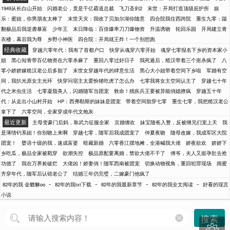
1949从长白山开始
闪婚老公，竟是千亿霸道总裁
飞刀圣剑2
末世：开局打造顶级庇护所
娱
乐：蜜姐，你男朋友太棒了
末世天灾：我收了贝加尔湖你随意
四合院我住西跨院
重生九零：踹
翻极品后我逆袭暴富
少年王
末日降临：百倍爆率刀刀爆物资
升温诱吻
轮回乐园
开局建立青
衣楼，幕后我为尊
乡野小神医
四合院：开局就王炸！一个别想跑
经典收藏
穿越六零年代：我有了首都户口
快穿从魂穿六零开始
魂穿七零报名下乡的资本家小
姐
黑心知青带百亿物资在六零杀麻了
重回八零过好日子
我死遁后，糙汉带着三个崽杀疯了
八
零小娇娇嫁糙汉老公后多胎了
末世女穿越年代的肆意生活
黑心大小姐带着空间下乡啦
军婚有空
间，我扒光原女主光环
快穿问宿主太爱扮猪吃虎了怎么办
七零我将女主空间认主了
穿越七十年
代之米虫生活
七零凝脂美人，闪婚随军当团宠
救命！残疾兵王要被异能俏媳撩疯
穿越五十年
代：从走出小山村开始
HP：西弗勒斯的妹妹是团宠
带着空间胎穿七零
重生七零，我把糙汉老公
拿下了
六零空间，全家穿成年代文炮灰
最近更新
主母变豪门后妈，靠武力征服全家
京婚缠欢
妹宝随爸入赘，反被继兄们宠上天
我
是薄情钓系姐！你别吻上来啊
穿越七零，随军后我成团宠了
仲夏夜吻
随母改嫁，我成军区大院
团宠！
婴语十级的我，速成富婆
暗藏新婚
六零香江摆地摊，全港喊我大佬
娇夜欲欢
娇娇下
乡吃瓜，极品全家被戳穿
欲潮失控
极品原配要离婚，禁欲大佬不干了
傅爷，夫人又挺孕肚去抢
功德了
我在万界捡破烂
大佬凶！娇妻俏！随军西南被团宠
切换动物视角，重回犯罪现场
闺蜜
齐穿年代，随军后认错老公了
结婚三年仍完璧，二嫁豪门他疯了
-
-
-
-
82年的我 金貔貅oo
82年的我txt下载
82年的我最新章节
82年的我全文阅读
好看的现言
小说
搜索
