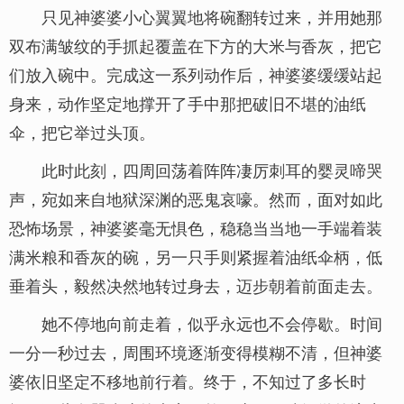
只见神婆婆小心翼翼地将碗翻转过来，并用她那
双布满皱纹的手抓起覆盖在下方的大米与香灰，把它
们放入碗中。完成这一系列动作后，神婆婆缓缓站起
身来，动作坚定地撑开了手中那把破旧不堪的油纸
伞，把它举过头顶。
此时此刻，四周回荡着阵阵凄厉刺耳的婴灵啼哭
声，宛如来自地狱深渊的恶鬼哀嚎。然而，面对如此
恐怖场景，神婆婆毫无惧色，稳稳当当地一手端着装
满米粮和香灰的碗，另一只手则紧握着油纸伞柄，低
垂着头，毅然决然地转过身去，迈步朝着前面走去。
她不停地向前走着，似乎永远也不会停歇。时间
一分一秒过去，周围环境逐渐变得模糊不清，但神婆
婆依旧坚定不移地前行着。终于，不知过了多长时