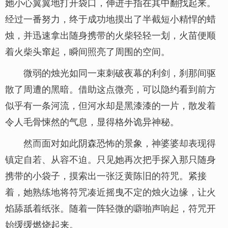
她小心翼翼地打开袋口，伸进手指在其中翻找起来。
经过一番努力，终于成功地摸出了半截短小精悍的蜡
烛，并迅速拿出随身携带的火柴轻轻一划，火苗便顺
着火柴头窜起，瞬间照亮了周围的空间。
微弱的烛光如同一束刺破夜幕的利剑，刹那间驱
散了周遭的黑暗。借助这点微亮，可以隐约看到前方
似乎有一条河流，但河水却是黑漆漆的一片，散发着
令人毛骨悚然的气息，显得格外诡异神秘。
然而面对如此阴森恐怖的景象，神婆婆却表现得
镇定自若、从容不迫。只见她再次把手探入那只随身
携带的小袋子，摸索出一张泛黄陈旧的符咒。紧接
着，她熟练地将符咒凑近摇曳不定的烛火边缘，让火
焰舔舐着纸张。随着一阵轻微的噼啪声响起，符咒开
始缓缓燃烧起来。