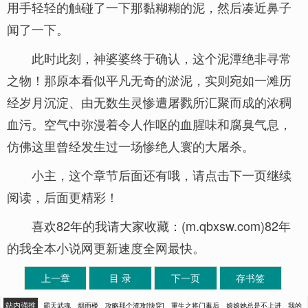
用手轻轻的触碰了一下那黏糊糊的泥，然后凑近鼻子
闻了一下。
此时此刻，神婆婆终于确认，这个泥潭绝非寻常
之物！那原本看似平凡无奇的淤泥，实则宛如一滩历
经岁月沉淀、由无数生灵惨遭屠戮所汇聚而成的浓稠
血污。空气中弥漫着令人作呕的血腥味和腐臭气息，
仿佛这里曾经发生过一场惨绝人寰的大屠杀。
小主，这个章节后面还有哦，请点击下一页继续
阅读，后面更精彩！
喜欢82年的我请大家收藏：(m.qbxsw.com)82年
的我全本小说网更新速度全网最快。
上一章
目 录
下一页
存书签
站内强推
霸天武魂
烟雨楼
攻略那个渣攻[快穿]
重生之将门毒后
娘娘她总是不上进
我的