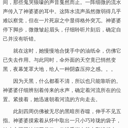
间，那些鬼哭狼嚎的声音戛然而止。一阵细微的流水
声传入了神婆婆的耳中。这阵水流声虽然微弱得几乎
难以察觉，但在一片死寂之中显得格外突兀。神婆婆
停下脚步，微微皱起眉头，仔细聆听片刻后，确定自
己并没有听错。
就在这时，她慢慢地合拢手中的油纸伞，仿佛它
已失去作用。与此同时，伞外面的天空竟已悄然变
黑，夜幕笼罩大地，给人一种阴森压抑之感。。。
因为天黑，什么都看不清，所以也只能靠听的。
神婆婆仔细辨别着传来的水声，确定着河流所在的位
置。紧接着，她迅速朝着河流的方向走去。
此刻四周仿佛被无尽的黑暗所吞噬，伸手不见五
指。神婆婆摸索着从怀中取出一只小巧玲珑的袋子，