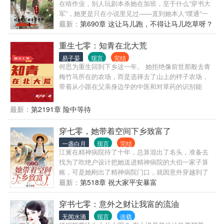
操纵害了原身一家子。 自家爸竟不是柳家亲生子？ 其
在啃作业，别人玩剧本杀她在加班，至于什么“穿书大
商业帝国——你说这救命之恩，该不该用一辈子来
身世还扑朔迷离。 看她如何在众人的嘲讽中报书仇、
军”，她更是只在小说里见过——直到她本人“噗通”一
还？”
找工作、嫁大院、考大学、寻亲人、开工厂，让那些
声，也摔进了书里。 还挺会挑，直接给她扔这本里
最新：
第690章 这让马儿跑，不得让马儿吃草呀？
嘲讽过他们的人羡慕、嫉妒、悔青肠。 这泼辣性子让
了。她摩拳擦掌准备看看女主光环多闪耀，结果翻遍
本想破财报恩的傅延承越看越喜欢，越喜欢越心痒，
记忆库，发现自己连个冒泡的机会都没有，她不配拥
重生七零：知青在北大荒
一心想把人扒拉到自己碗里来，不对，扒拉到自己怀
有姓名。属于那种女主走在路上都不会多看一眼的背
易子晏
现言
完结
里来。 于是各种攻略，各种献殷勤，最终以‘救命之
景板。 她迅速给自己定了位：不抢女主剧本，不惹极
何思为重生回到下乡这一年。 她拒绝像前世那般去青
恩，以身相许’的不要脸口头禅抱得美人归。
品女配。 ?目标只有一个：买房！买商铺！将来穿着花
梅竹马所在的农场，而是选择去了山上的柈子农场，
拖鞋，揣着一大串钥匙，像个“钥匙精”一样去收租。
带着从小跟在父亲身边学的中医和对草药的识别能
想想那画面，就忍不住乐：别人穿书谈恋爱搞逆袭，
力，开始了她在北大荒的下乡知青生活。
她穿书搞房地产当包租婆，这波时髦，她赶得挺实
最新：
第2191章 险中等待
在！
穿七零，她带着空间下乡致富了
一盏白月
现言
完结
江篱在精神病院待了十年，总算混出了名头，准备去
找为了吃绝户设计把她送进精神病院的大伯一家子算
账，可是她刚出了精神病院门口，就因意外穿越到了
七零年代。 事实证明，不管在任何年代，极品都是存
最新：
第518章 祝大家平安暴富
在的。 不慌，面对极品，她只要把精神病人的精神发
挥得淋漓尽致就可以了，这是她的强项。 收拾了养父
穿书七零：意外之财让我富的流油
母一家后，她主动报名下乡去了。 江篱看着穷得叮当
无闻水滴
现言
连载
响的小山村，只好撸起袖子加油干，立志接受贫下中