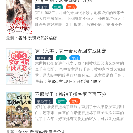
说，大嫂是一个让人觉得“美好”的女子，又美又好，跟
南北羽
现言
完结
他家大哥在一起就是岁月静好。 陆家二弟以为，大哥
穿到1982年，叶舟的开局很不妙，她和继姐的未婚夫
结婚了，妻子就会收心跟自己好好过日子？ 后来他发
被人堵在房间里。 后妈继姐不做人，她教她们做人！
现大嫂过于完美，拔高了父母长辈对儿媳的期待不
叶舟整理好衣服，出门报警。 后妈心慌：“家丑不外
说，更是衬得他媳妇疯癫丑陋和不堪。 发小觉得陆建
扬。” 继姐惶恐：“你喜欢他，我让给你便是。” 男人哪
森的小媳妇娇滴滴的，是那种一大声点就会哭的女
有钱重要啊！ 某天，那个丰神俊逸的男人把他全部的
最新：
番外 发现妈妈的秘密
孩？ 可后来他发现貌美只是她的表象，真实的她方方
存款交给她，眼神期待。 叶舟心里叹息，钱她可以自
面面全能，强得不要不要的！ “白月光”以为，陆建森
己挣，她馋的只是他的身子啊。
穿书六零，真千金女配回京成团宠
一直不娶，是因为在等着她？ 可那个高冷禁欲的男人
却严肃地警告她：“不娶，只是因为在等我媳妇儿！再
星星照路
现言
连载
搞事，十倍奉还。” 后来，世人都知道，冷漠俊美，不
末世柳如烟穿进年代文，成了刚被找回又疯又毁容的
近女色的硬汉陆阎王，其实对自己媳妇儿有着一颗最
真千金女配。 书中女主是假千金，被柳家养成大家闺
最柔软的心，日日放在手心娇宠。 陆建森说：我媳妇
秀，是大院中同龄男孩的白月光。 原主虽是真千金，
儿就是我的命！
被却养父母在乡下当佣人。小时候高烧不退烧坏脑子
最新：
第625章 现在又开始闹了吗？
动不动就发疯，被所有人不喜。 书中男主周燕京，年
纪轻轻已是副团，他出任务归来瘫了，他家好像还要
不服就干！撸袖子搬空家产再下乡
被下放？ 之前女主在大院明里暗里拿自己当周家未来
墨染苍凉
现言
完结
女主人，出事找原主回来顶包。 原主相貌国色天香，
好好的系统被撞成了脑残，重启了十六年都没重启明
回来时却被意外毁容。 柳如烟醒来时满脸裹着纱布，
白，连累末世而来的白诺也被撞坏了脑子浑浑噩噩的
旁边女主在病床前哭哭啼啼。 按照原书中剧情，女主
过了十六年，好在她有宠爱她的家人，可以让她健康
现在空间到手，设计逼原主嫁给周燕京。 但女主重生
长大。 直到妈妈牺牲、外公外婆接连出事，白诺因此
了，她反悔又想要抢回男主周燕京。 之后还怕原主抢
差点被表舅一家给卖了，关键时刻把脑子撞好了，系
最新：
第499章 完结章 吾辈承志