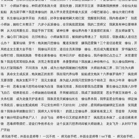
车？
小师妹不修仙，种田虐哭各路大佬
渡劫失败，回家开宗立派
弹幕教我撩撩撩，冷欲仙夫贴
贴贴
真当厨子啊？我是来修仙的
路人甲夫君竟是终极大反派
小哑巴被读心，修仙大佬们求着
宠
长生修仙从族学开始
共感后，好孕女修被绝嗣大佬们宠
觉醒签到系统，我内卷成神了
别惹
小师妹，她给亡夫整活了
六岁小反派修仙，全宗疯批团宠她
我的二货师父
我家真有神位要继承
啊
从大结局重生后，我徒手拆了官配
诸神往事
修仙界内卷？直接摆烂发疯！
恶女师妹要飞
升，偏心宗门靠边站
北邙有座山
小师妹叛宗后，被病娇仙尊缠上了
轮回后，宿敌成黏人道侣怎
么办？
蓬莱仙镜
穿书：炮灰她只想修仙
魔道实验室
嫌我恋爱脑？三个道侣追着宠
修仙，开
局抢走女主最大金手指！
我修仙开后宫，道侣全员美强惨
修仙，然后成为魔道魁首
穿书骗失忆
仙尊打猎，我揣崽跑路
带着全家卷修仙
乾坤日月炉
都是修仙，我丹修强亿点怎么了
末世遭背
叛？我选毛茸茸组队杀疯
洪荒之青莲道尊
杀妻娶师姐？我改嫁上神你悔什么
别人修仙我种地，
别人打架我炼丹
不问清浊
丸辣，成为土地的我被她们包围辣
大师姐杀疯三界，宗门沦为火葬
场
真命女主成反派，炮灰她正的发邪
我在现代养仙尊
贴贴虐文炮灰？六界修罗场炸了
疯批师
兄要强娶，炮灰女配不干了
混元太极道
身为超人的我只想安静当个锦衣卫
御火少年录
修仙界
第一剑
恶毒女修只想苟命却修为自涨
我修无情道，系统却要我当恋爱脑
重生修仙之我靠八卦带
飞自己
错撩老祖后，小师妹她在劫难逃
开局被诬陷后，我成了顶级团宠
恶女手握五张婚书，众
夫杀红眼
成为龙傲天护道者后
我靠灵觉天赋修仙长生
修仙界杀我，我带蓝星全民修仙
绑定抽
卡系统后，修仙女配成戏精
不让安生种田？只好出剑
上错轿，柔弱师妹错嫁绑定五凶兽
笑我废
柴？我靠杂草掀翻全宗门
国师大人等等我！
奶团上交修仙界，国家爸爸宠上天
菩提骨
凡间散
修？她分明是仙界收尸人！
步步飞仙
师尊今日又把徒弟养歪了
疯批恶女杀疯了，众道侣夜夜求
饶
恶毒师尊摆烂，逆徒们争抢求名分
这个反派只想养鸡却被大师姐缠上
龙女飞升：从封印下捡
尸开始
-
-
师兄收手吧，外面全是师尊！ 一沉不然
师兄收手吧，外面全是师尊！txt下载
师兄收手吧，