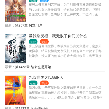
仙侠
连载
布犸从哥布林洞穴苏醒，为了利用哥布林繁衍机制破
局，从此女人多多益善，子女后代多多益善。 “布犸，
吾是繁衍女神，吾将赐予你五种神力。” “圣清，圣
枪，圣腹，圣泉，圣元。” “只要你不停的繁衍后代，
你将永生不死。”
最新：
第257章 另立门户
嫌我杂灵根，我无敌了你们哭什么
仙侠
完结
萧云穿越修仙世界，本以为自己身为穿越者，定然天
赋异禀。结果被检测为杂灵根！就连当个杂役弟子都
被嫌弃。没人要的他被小竹峰大师姐收留，当天直接
完成练气，各种功法一学就会…… 半年后的七峰会
武，整个门派全都震惊了！长老们管这叫杂灵根？
最新：
第1458章 结束也是开始
九叔世界之以德服人
仙侠
完结
我叫林海，于五星连珠之际穿越灵异世界，在一个星
光璀璨的乱葬岗被九叔捡到，而这也开启了我雷法荡
妖魔的一生。。。。(以上是简介，能写多少，就看作
者会不会被饿死了)
最新：
第2477章 凡手铸仙物