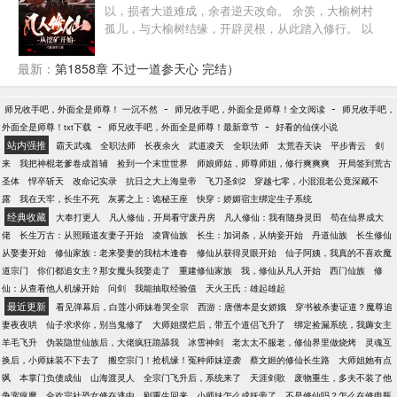
以，损者大道难成，余者逆天改命。 余羡，大榆树村
孤儿，与大榆树结缘，开辟灵根，从此踏入修行。 以
榆树之灵成脉，以榆树之脉，升仙！
最新：
第1858章 不过一道参天心 完结）
-
-
师兄收手吧，外面全是师尊！ 一沉不然
师兄收手吧，外面全是师尊！全文阅读
师兄收手吧，
-
-
外面全是师尊！txt下载
师兄收手吧，外面全是师尊！最新章节
好看的仙侠小说
站内强推
霸天武魂
全职法师
长夜余火
武道凌天
全职法师
太荒吞天诀
平步青云
剑
来
我把神棍老爹卷成首辅
捡到一个末世世界
师娘师姑，师尊师姐，修行爽爽爽
开局签到荒古
圣体
悍卒斩天
改命记实录
抗日之大上海皇帝
飞刀圣剑2
穿越七零，小混混老公竟深藏不
露
我在天牢，长生不死
灰雾之上：诡秘王座
快穿：娇媚宿主绑定生子系统
经典收藏
大奉打更人
凡人修仙，开局看守废丹房
凡人修仙：我有随身灵田
苟在仙界成大
佬
长生万古：从照顾道友妻子开始
凌霄仙族
长生：加词条，从纳妾开始
丹道仙族
长生修仙
从娶妻开始
修仙家族：老来娶妻的我枯木逢春
修仙从获得灵眼开始
仙子阿姨，我真的不喜欢魔
道宗门
你们都追女主？那女魔头我娶走了
重建修仙家族
我，修仙从凡人开始
西门仙族
修
仙：从查看他人机缘开始
问剑
我能抽取经验值
天火王氏：雄起雄起
最近更新
看见弹幕后，白莲小师妹卷哭全宗
西游：唐僧本是女娇娥
穿书被杀妻证道？魔尊追
妻夜夜哄
仙子求求你，别当鬼修了
大师姐摆烂后，带五个道侣飞升了
绑定捡漏系统，我薅女主
羊毛飞升
伪装隐世仙族后，大佬疯狂跪舔我
冰雪神剑
老太太不服老，修仙界里做烧烤
灵魂互
换后，小师妹装不下去了
搬空宗门！抢机缘！冤种师妹逆袭
蔡文姬的修仙长生路
大师姐她有点
飒
本掌门负债成仙
山海渡灵人
全宗门飞升后，系统来了
天涯剑歌
废物重生，多夫不装了他
争宠疯魔
合欢宗社恐女修在逃中
刚重生回来，小师妹怎么成妖帝了
不是修仙吗？怎么在修电瓶