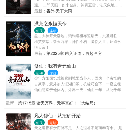
通。 二郎天眼，如来金身。神霄五雷，法天象地……
从贞观到天宝，他是李世民亦师亦友的国师，是武则
最新：
番外·天下大同
天苦苦追寻的仙尊，是李隆基御笔亲封的神威至圣无
上降魔天师，是杨玉环…… 大唐烟云三百年，谱写一
洪荒之永恒天帝
代天师传奇。
仙侠
连载
盘古大神开天辟地，鸿钧道祖布道诸天，六圣君临，
群英荟萃，诸天万界，神性不朽，降临人世，证道永
恒天帝！
最新：
第2025章 跨入证道，再起冲突
修仙：我有青元仙山
仙侠
连载
少年方阳因饥荒被卖到城里当仆人，因为一个奇怪的
古篆字，意外加入江湖门派，机缘巧合下，一座玄秘
仙山隐寄于他体内。外界一天，仙山一年，从此千年
灵草、万载仙药唾手可得……枫云星、蔚蓝古星、沧
澜星、天元星、清流星、原始古星……方阳为了求
最新：
第1715章 诸天万界，无事真好！（大结局）
生，求道，纵横于修真星球，一步一步窃取天机，踏
上巅峰……
凡人修仙：从挖矿开始
仙侠
完结
天之道损有余而补不足，人之道补不足而奉有余。 是