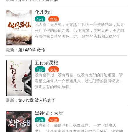
化凡为仙
仙侠
完结
凡人流！无系统，无穿越！ 因为一部残缺功法，莫寻
开启了他的修仙之路。 没有背景，灵根太差，不过却
有着催熟灵草的黑色土壤。 冷静的头脑和沉稳的个
性，是他生存的唯一倚仗。 后来还加入了一个逗比，
不过却不是个人！ 这是一部智商在线，不狗血，不落
最新：
第1480章 救命
俗套的凡人修仙！ 还有，这本书不是开局无敌，讲的
是凡人慢慢成长的故事，喜欢开局无敌或者单纯的装
五行杂灵根
逼打脸，打打杀杀之类，可以路过了！
仙侠
完结
没有金手指，没有后宫，也没有大型的打脸场面，请
看杨玄如何从一介普通凡人，通过刻苦的拼搏蜕变，
猥琐发育的精彩旅程。
最新：
第845章 被人暗算了
黑神话：大唐
仙侠
完结
大唐初年，仙佛已死，妖魔乱世。 一本《荡魔天
书》，让李道玄斩杀妖魔可以获得灵丹妙药、法术神