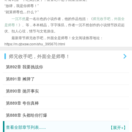
“放肆，我是你师尊！”
“就算师尊也....什么？”
一沉不然
是一名出色的小说作者，他的作品包括：《
师兄收手吧，外面全
是师尊！
》、等，本本精品，字字珠玑，作者一沉不然创作的小说情节跌宕起
伏、扣人心弦，情节与文笔俱佳。
最新章节师兄收手吧，外面全是师尊！全文阅读推荐地址：
https://m.qbxsw.com/shu_395670.html
师兄收手吧，外面全是师尊！
第892章 我要挑战你
第891章 摊牌了
第890章 抛开事实
第889章 夸你真棒
第888章 头都给你打爆
查看全部章节列表......
【展开+】