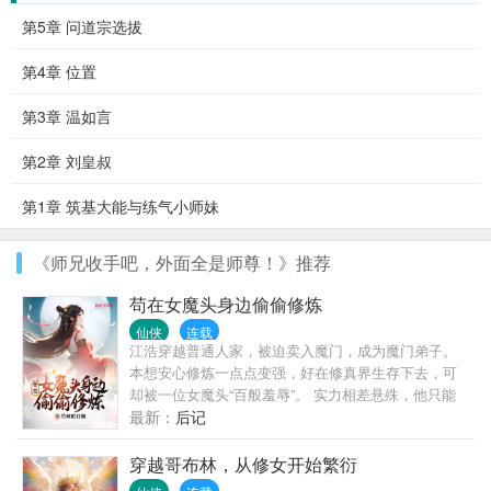
第5章 问道宗选拔
第4章 位置
第3章 温如言
第2章 刘皇叔
第1章 筑基大能与练气小师妹
《师兄收手吧，外面全是师尊！》推荐
苟在女魔头身边偷偷修炼
仙侠
连载
江浩穿越普通人家，被迫卖入魔门，成为魔门弟子。
本想安心修炼一点点变强，好在修真界生存下去，可
却被一位女魔头“百般羞辱”。 实力相差悬殊，他只能
忍辱偷生，希望不要再遇到对方。 没有靠山的他得到
最新：
后记
了魔门掌教的青睐，得以安心修炼，当他成为首席弟
子面见掌教时，却愣在原地。 望着对方绝美的脸庞，
穿越哥布林，从修女开始繁衍
他有些笑不出来，这不是当初那个女魔头吗？