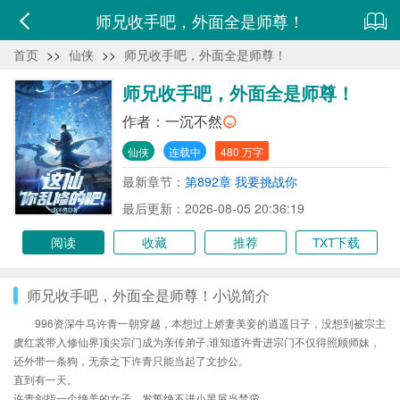
师兄收手吧，外面全是师尊！
首页
>>
仙侠
>>
师兄收手吧，外面全是师尊！
师兄收手吧，外面全是师尊！
作者：
一沉不然
仙侠
连载中
480 万字
最新章节：
第892章 我要挑战你
最后更新：2026-08-05 20:36:19
阅读
收藏
推荐
TXT下载
师兄收手吧，外面全是师尊！小说简介
996资深牛马许青一朝穿越，本想过上娇妻美妾的逍遥日子，没想到被宗主
虞红裳带入修仙界顶尖宗门成为亲传弟子,谁知道许青进宗门不仅得照顾师妹，
还外带一条狗，无奈之下许青只能当起了文抄公。
直到有一天。
许青剑指一个绝美的女子，发誓绝不进小黑屋当禁脔。