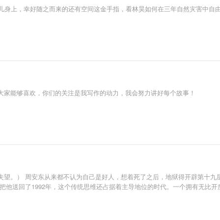
孤儿身上，幸好随之而来的还有空间这金手指，看林昊如何在三年自然灾害中自
大家能够喜欢，你们的关注是我写作的动力，我会努力讲好每个故事！
望。） 周安东从来都不认为自己是好人，想着死了之后，地狱得开辟第十九层
把他送回了1992年，这个传统思维还占据着主导地位的时代。一个拥有无比