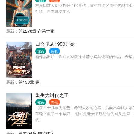
都市
完结
林昊因救人却意外来了60年代，重生到同名同性的烈世
打猎，自由享受生活。
最新：
第2278章 盗墓世家
四合院从1950开始
都市
连载
新作品出炉，欢迎大家前往番茄小说阅读我的作品，希望
最新：
第138章 完
重生大时代之王
都市
完结
（前三十几章为铺垫，希望大家耐心看，后面不会让大家失
车轮下救了一个孕妇。 也许是老天爷感动他的回头是岸，
的。
最新：
第2554章 狗啃的字