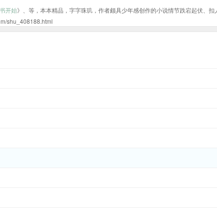
书开始
》、等，本本精品，字字珠玑，作者颇具少年感创作的小说情节跌宕起伏、扣
u_408188.html