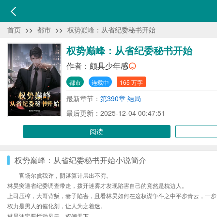
首页
>>
都市
>>
权势巅峰：从省纪委秘书开始
权势巅峰：从省纪委秘书开始
作者：
颇具少年感
都市
连载中
165 万字
最新章节：
第390章 结局
最后更新：2025-12-04 00:47:51
阅读
权势巅峰：从省纪委秘书开始小说简介
官场尔虞我诈，阴谋算计层出不穷。
林昊突遭省纪委调查带走，拨开迷雾才发现陷害自己的竟然是枕边人。
上司压榨，大哥背叛，妻子陷害，且看林昊如何在这权谋争斗之中平步青云，一步
权力是男人的催化剂，让人为之着迷。
林昊注定要搅动风云，权倾天下。