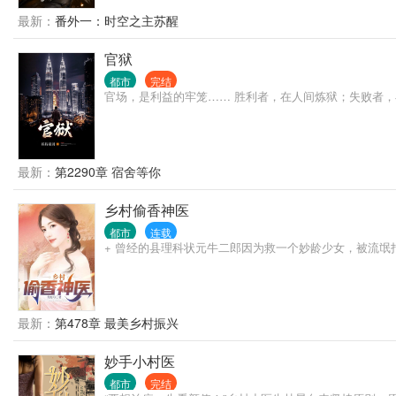
最新：
番外一：时空之主苏醒
官狱
都市
完结
官场，是利益的牢笼…… 胜利者，在人间炼狱；失败者，
最新：
第2290章 宿舍等你
乡村偷香神医
都市
连载
+ 曾经的县理科状元牛二郎因为救一个妙龄少女，被流氓打
最新：
第478章 最美乡村振兴
妙手小村医
都市
完结