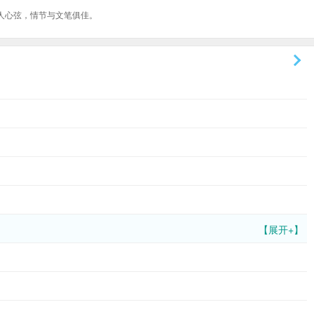
人心弦，情节与文笔俱佳。
【展开+】