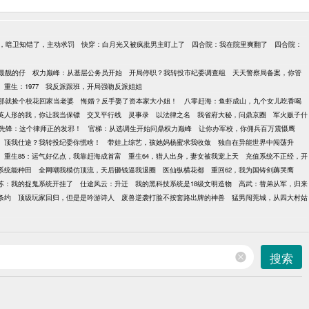
，暗卫知错了，主动求罚
快穿：白月光又被疯批男主盯上了
四合院：我在院里爽翻了
四合院：
最靓的仔
权力巅峰：从基层公务员开始
开局停职？我转投市纪委调查组
天天警察局备案，你管
重生：1977
我反派跟班，开局强吻反派姐姐
那就捡个校花回家当老婆
悔婚？反手娶了资本家大小姐！
八零赶海：鱼虾成山，九个女儿吃香喝
英人形的我，你让我当保镖
交叉平行线
灵事录
以法律之名
我省府大秘，问鼎京圈
军火贩子什
先锋：这个律师正的发邪！
官梯：从选调生开始问鼎权力巅峰
让你办军校，你佣兵百万震慑鹰
顶我仕途？我转投纪委你慌啥！
带娃上综艺，孩她妈杨蜜求我收敛
独自在异能世界中闯荡升
重生85：运气好亿点，我靠赶海成首富
重生64，猎人出身，妻女被我宠上天
充值系统不正经，开
到系统能种田
全网嘲我模仿顶流，天后砸钱逼我退圈
医仙纵横花都
重回62，我为国铸剑薅哭鹰
苏：我的捉鬼系统开挂了
仕途风云：升迁
我的黑科技系统是18级文明造物
高武：替弟从军，归来
条约
顶级玩家回归，但是是吟游诗人
废兽逆袭打脸不按套路出牌的神兽
猛男闯莞城，从四大村姑
搜索