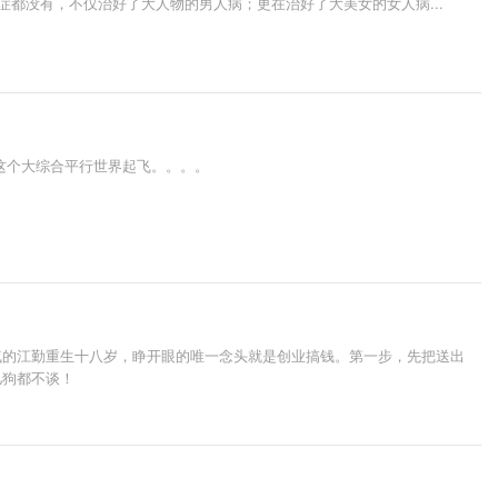
都没有，不仅治好了大人物的男人病；更在治好了大美女的女人病...
这个大综合平行世界起飞。。。。
气的江勤重生十八岁，睁开眼的唯一念头就是创业搞钱。第一步，先把送出
儿狗都不谈！