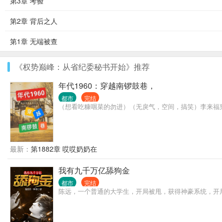
第3章 考验
第2章 背后之人
第1章 无端被查
《权势巅峰：从省纪委秘书开始》推荐
年代1960：穿越南锣鼓巷，
都市
完结
（想看吃糠咽菜的勿进）（无戾气，空间，搞笑）李来福穿
最新：
第1882章 哎哎奶奶在
我有九千万亿舔狗金
都市
完结
陈远，一个普通的大学生，开局被甩，获得神豪系统，开