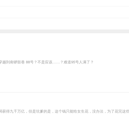
越到南锣鼓巷 88号？不是应该……？难道95号人满了？
局获得九千万亿，但是坑爹的是，这个钱只能给女生花，没办法，为了花完这