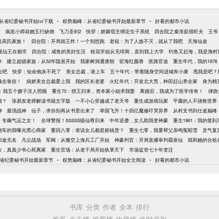
-
-
从省纪委秘书开始txt下载
权势巅峰：从省纪委秘书开始最新章节
好看的都市小说
看
疯批小师叔她五行缺德
飞刀圣剑2
快穿：娇媚宿主绑定生子系统
四合院之秦淮茹很旺夫
王爷
造高氏家族！
四合院：开局就王炸！一个别想跑
老祖：为了人族不灭，就从了我吧
天海仙途
视仙王在都市
四合院：咸鱼的美好生活
校花学姐从无绯闻，直到我上大学
钓鱼又赶海，我是渔村
参
建立超级家族：从52年隐居开始
我家树洞通唐朝
宦海红颜香
医路官途
重生年代，我的1978
去吧
快穿：短命炮灰不死了
美女总裁，请上车
五十年代：带着随身空间进城奔小康
甩我是吧？
钱全靠挂！
病娇美女总裁爱上我
我的区长老婆
火红年代：开发北大荒，种田赶山养全家
身为精
年：我五个嫂子没人照顾
重生70：猎王归来，资本家小姐求我娶
离婚后，我成为了医学传奇！
律政
婚？
张易发老师解读书籍文字版
一不小心穿越成了老天爷
重生成游戏玩家
平庸的人不拯救世界
神
最强战神
仙子，求你别再从书里出来了
举国飞升！十四亿魔修吓哭异界
从村支书到仕途巅峰
，专薅气运之女！
全球警报！SSSSS级仙尊归来
中年逆袭，女儿助我变神豪
重生1961：我的签
翻车的我曝光黑心商家
重回八零：谁说女儿都是赔钱货？
重生七零，我要帮父亲鸣冤昭雪
灵气复
归途无名
凡尘战场
军阀：从搬空上海兵工厂开始
神豪判官：开局直播审判霸座仙
我和她的合租
8次，真真少爷心死离家
重生官场：从老干局开始执掌天下
市场监管七十年变迁
-
-
省纪委秘书开始最新章节
权势巅峰：从省纪委秘书开始全文阅读
好看的都市小说
书库
分类
作者
全本
排行