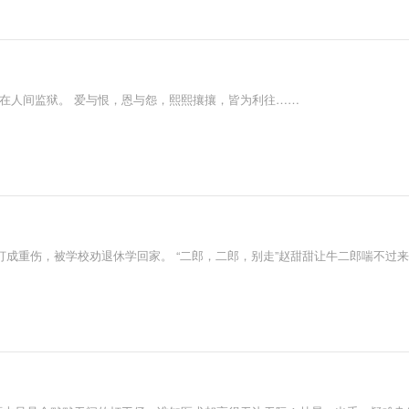
在人间监狱。 爱与恨，恩与怨，熙熙攘攘，皆为利往……
成重伤，被学校劝退休学回家。 “二郎，二郎，别走”赵甜甜让牛二郎喘不过来。