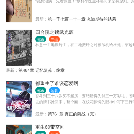
“要想治病，先看颜值！”乡村小医生林昊向来坚持原则。
最新：
第一千七百一十一章 充满期待的结局
四合院之魏武光辉
都市
完结
林意一工地搬砖工，在工地搬砖之时被吊机给压死，穿越
最新：
第484章 记忆复苏，终章
都重生了谁谈恋爱啊
都市
连载
奋斗到三十八岁买不起房，要结婚得先付三十万彩礼，省
去的情书抢回来，翻个面，在校花惊愕的眼神中写下三行
最新：
第761章 真正的商战（完）
重生60带空间