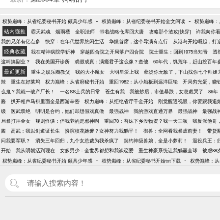
-
-
权势巅峰：从省纪委秘书开始 颇具少年感
权势巅峰：从省纪委秘书开始全文阅读
权势巅峰：
站内强推
霸天武魂
烟雨楼
全职法师
带着战略仓库回大唐
攻略那个渣攻[快穿]
许我向你
我的兄弟有亿点多
快穿：在年代世界悠闲生活
华娱首席，这个导演有点行
从港岛开始崛起，打
经典收藏
我在精神病院学斩神
穿越四合院之开局落户四合院
院士重生：回到1975当知青
透
这叫搞副业？
我在美国开诊所
戏假成真：演瘾君子这么像？查他
60年代，饥荒年，赶山挖百年
最近更新
重生之娱乐圈教父
我的大小魔女
大明星爱上我
孽徒你无敌了，下山找你七个师姐
辣
重生在好莱坞
权力巅峰：从省府秘书开始
重回1982：从小舢板到远洋巨轮
开局穷光蛋，赚
么鬼？我就一破产厂长！
一名SS士兵的日常
苍生有我
我被炒后，市值暴跌，女总裁哭了
86
酱
扒开相声马褂里面全是西游辛密
权力巅峰：从拒绝省厅千金开始
刚觉醒透视眼，你要跟我退
级
医武双绝
明明是合约，她们却想假戏真做
最强战神
我的游戏直通万界
最强战神
最强战
局暴打拜金女
规则怪谈：但我养的是邪神啊
重回70：替妹下乡没物资？我一天三顿
我反派他哥
酱
高武：我以剑道证长生
扮演校花她爹？女神努力我躺平！
御兽：全网看我暴虐前妻！
带货
问我要军职？
消失三年回归，九个女总裁为我杀疯了
契约神级兽娘，全是小萝莉！
退役兵王：
开始
我从明朝活到现在
女多男少：全世界都想和我谈恋爱
重生神豪系统让我躺赢全球
被虐8
-
-
权势巅峰：从省纪委秘书开始 颇具少年感
权势巅峰：从省纪委秘书开始txt下载
权势巅峰：从