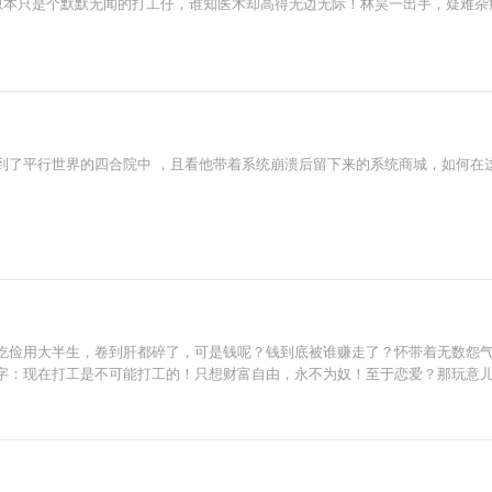
原本只是个默默无闻的打工仔，谁知医术却高得无边无际！林昊一出手，疑难杂症
到了平行世界的四合院中 ，且看他带着系统崩溃后留下来的系统商城，如何在
吃俭用大半生，卷到肝都碎了，可是钱呢？钱到底被谁赚走了？怀带着无数怨
字：现在打工是不可能打工的！只想财富自由，永不为奴！至于恋爱？那玩意