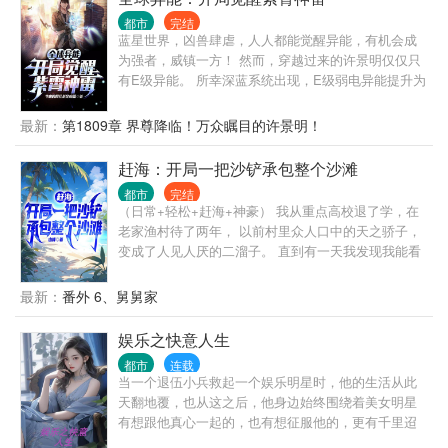
都市
完结
蓝星世界，凶兽肆虐，人人都能觉醒异能，有机会成
为强者，威镇一方！ 然而，穿越过来的许景明仅仅只
有E级异能。 所幸深蓝系统出现，E级弱电异能提升为
S级紫霄神雷！ 不仅如此，每当他击杀凶兽时，都能
获得异能点。 消耗异能点，便可提升等级、强化技
最新：
第1809章 界尊降临！万众瞩目的许景明！
能。 “深蓝，给我加点！” 异能点-1000，等级提升！二
阶异能者！ 异能点-100000，紫霄神雷进化！SSS级
赶海：开局一把沙铲承包整个沙滩
混沌神雷！ ...... 于是，在蓝星上留下了属于许景明的
都市
完结
传说。 天骄：“在他面前，我根本不配称之为天骄。”
（日常+轻松+赶海+神豪） 我从重点高校退了学，在
导师：“从意境到领域再到法则，他的异能进阶速度变
老家渔村待了两年， 以前村里众人口中的天之骄子，
态的可怕！” 女神：“倾国倾城又怎样？依旧换不回他
变成了人见人厌的二溜子。 直到有一天我发现我能看
的一次回眸。”
到自己的运气值，而且还能从一个虚拟的屏幕中兑换
赶海工具。 从此，我的人生就像开了挂。 一把沙铲，
最新：
番外 6、舅舅家
轻松日入数千； 一把铁锹，我居然挖到了一桶的黄油
蟹； 一支鱼竿在手，我感觉我承包了大海，属于自己
娱乐之快意人生
的大海，大黄花、大红斑… 简介无力，请看正文。
都市
连载
当一个退伍小兵救起一个娱乐明星时，他的生活从此
天翻地覆，也从这之后，他身边始终围绕着美女明星
有想跟他真心一起的，也有想征服他的，更有千里迢
迢的跑来陪他的！