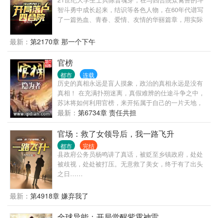
智斗勇中成长起来，结识等各色人物，在60年代谱写
了一篇热血、青春、爱情、友情的华丽篇章，用实际
行动为自己、为朋友、为爱人、为国家走出了自己的
路。
最新：
第2170章 那一个下午
官榜
都市
连载
历史的真相永远是盲人摸象，政治的真相永远是没有
真相！ 在充满扑朔迷离，真假难辨的仕途斗争之中，
苏沐将如何利用官榜，来开拓属于自己的一片天地，
完成自己心底那份小小愿望呢？一切尽在官榜……老
最新：
第6734章 责任共担
隐二零一二年倾力打造官场爽文，请诸君多多支持！
【日更一万五，已经一个月了，会继续坚持，大家来
官场：救了女领导后，我一路飞升
见证！】
都市
完结
县政府公务员杨鸣讲了真话，被贬至乡镇政府，处处
被歧视，处处被打压。无意救了美女，终于有了出头
之日……
最新：
第4918章 嫌弃我了
全球异能：开局觉醒紫霄神雷