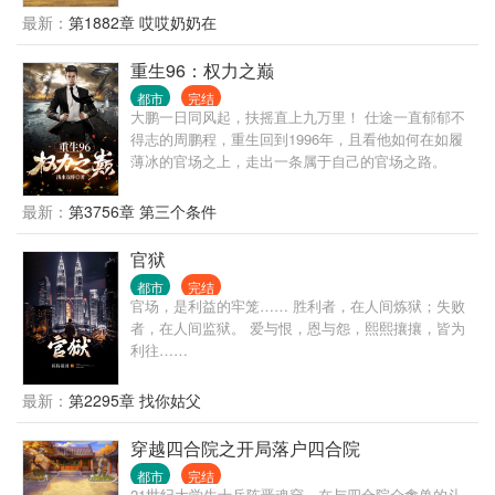
最新：
第1882章 哎哎奶奶在
重生96：权力之巅
都市
完结
大鹏一日同风起，扶摇直上九万里！ 仕途一直郁郁不
得志的周鹏程，重生回到1996年，且看他如何在如履
薄冰的官场之上，走出一条属于自己的官场之路。
最新：
第3756章 第三个条件
官狱
都市
完结
官场，是利益的牢笼…… 胜利者，在人间炼狱；失败
者，在人间监狱。 爱与恨，恩与怨，熙熙攘攘，皆为
利往……
最新：
第2295章 找你姑父
穿越四合院之开局落户四合院
都市
完结
21世纪大学生士兵陈晋魂穿，在与四合院众禽兽的斗