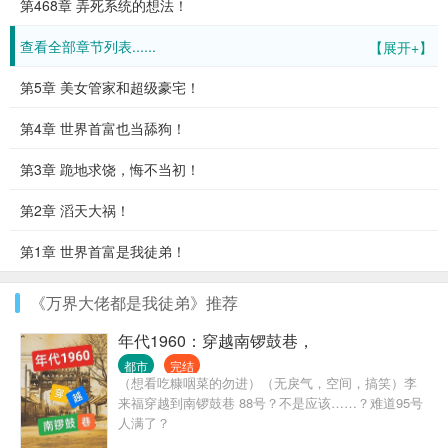
第468章 弄死系统的想法！
查看全部章节列表......
【展开+】
第5章 美女管家和超级豪宅！
第4章 世界首富也当舔狗！
第3章 跪地求饶，悔不当初！
第2章 滔天大祸！
第1章 世界首富是我徒弟！
《万界大佬都是我徒弟》推荐
年代1960：穿越南锣鼓巷，
都市
完结
（想看吃糠咽菜的勿进）（无戾气，空间，搞笑）李
来福穿越到南锣鼓巷 88号？不是应该……？难道95号
人满了？