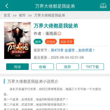
万界大佬都是我徒弟
首页
>>
都市
>>
万界大佬都是我徒弟
万界大佬都是我徒弟
作者：
落雨辰
都市
已完结
208 万字
最新章节：
第472章 这盛世，如你所愿！
最后更新：2025-08-04 02:01:08
阅读
收藏
推荐
TXT下载
万界大佬都是我徒弟小说简介
洛长天穿越平行世界，得到万界师尊系统，每隔三十天可收一个大佬为
徒。
第一个徒弟，全球首富，收徒同时获得无数资产！
第二个徒弟，武道宗师，收徒同时获得最强武力！
第三个徒弟，超级神医，收徒同时获得逆天医术！