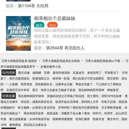
最新：
第1104章 大结局
相亲相出个总裁妹妹
都市
完结
强到让敌人崩溃的强者回归都市，找了一个美女总裁
假冒老婆，谁知道假冒老婆不尽职，时不时的让她妹
妹来顶包！
最新：
第2544章 再见陌生人
-
-
-
万界大佬都是我徒弟 落雨辰
万界大佬都是我徒弟全文阅读
万界大佬都是我徒弟txt下载
万
-
界大佬都是我徒弟最新章节
好看的都市小说
站内强推
霸天武魂
烟雨楼
官榜
最强升级系统
武道凌天
老祖别苟了，宇宙要没了
开局
废了，我开启最强进化
美漫地狱之主
南宋第一卧底
我们反派才不想当踏脚石
黑石密码
四合
院：一人纵横
绝世强龙
系统赋我长生，活着终会无敌
孽徒你无敌了，下山找你七个师姐去
吧
在第四天灾中幸存
遮天
快穿之虫族女王她多子多福
我在精神病院学斩神
神秘复苏
经典收藏
我在精神病院学斩神
穿越四合院之开局落户四合院
院士重生：回到1975当知青
透
视仙王在都市
四合院：咸鱼的美好生活
校花学姐从无绯闻，直到我上大学
钓鱼又赶海，我是渔
村最靓的仔
权力巅峰：从基层公务员开始
开局停职？我转投市纪委调查组
天天警察局备案，你
管这叫搞副业？
我在美国开诊所
戏假成真：演瘾君子这么像？查他
60年代，饥荒年，赶山挖百
年参
建立超级家族：从52年隐居开始
我家树洞通唐朝
宦海红颜香
医路官途
重生年代，我的
1978
诸神愚戏
四合院之合家欢乐