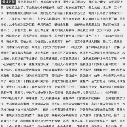
最近更新
双胞胎萝莉上门，她妈病娇女教授
重生之娱乐圈教父
我的大小魔女
大明星爱上
我
孽徒你无敌了，下山找你七个师姐去吧
快穿：短命炮灰不死了
美女总裁，请上车
五十年
代：带着随身空间进城奔小康
甩我是吧？那就捡个校花回家当老婆
悔婚？反手娶了资本家大小
姐！
八零赶海：鱼虾成山，九个女儿吃香喝辣
重生在好莱坞
权力巅峰：从省府秘书开始
重回
1982：从小舢板到远洋巨轮
开局穷光蛋，赚钱全靠挂！
病娇美女总裁爱上我
我的区长老婆
火
红年代：开发北大荒，种田赶山养全家
身为精英人形的我，你让我当保镖
交叉平行线
灵事
录
以法律之名
我省府大秘，问鼎京圈
军火贩子什么鬼？我就一破产厂长！
一名SS士兵的日
常
苍生有我
我被炒后，市值暴跌，女总裁哭了
86年：我五个嫂子没人照顾
重生70：猎王归
来，资本家小姐求我娶
离婚后，我成为了医学传奇！
律政先锋：这个律师正的发邪！
官梯：从
选调生开始问鼎权力巅峰
让你办军校，你佣兵百万震慑鹰酱
扒开相声马褂里面全是西游辛密
权
力巅峰：从拒绝省厅千金开始
刚觉醒透视眼，你要跟我退婚？
张易发老师解读书籍文字版
一不
小心穿越成了老天爷
重生成游戏玩家
平庸的人不拯救世界
顶我仕途？我转投纪委你慌啥！
带
娃上综艺，孩她妈杨蜜求我收敛
独自在异能世界中闯荡升级
医武双绝
明明是合约，她们却想假
戏真做
最强战神
我的游戏直通万界
最强战神
最强战神
最强战神
仙子，求你别再从书里出
来了
举国飞升！十四亿魔修吓哭异界
从村支书到仕途巅峰
重生85：运气好亿点，我靠赶海成首
富
重生64，猎人出身，妻女被我宠上天
充值系统不正经，开局暴打拜金女
规则怪谈：但我养的
是邪神啊
重回70：替妹下乡没物资？我一天三顿
我反派他哥，专薅气运之女！
全球警报！
SSSSS级仙尊归来
中年逆袭，女儿助我变神豪
重生1961：我的签到系统能种田
全网嘲我模仿顶
流，天后砸钱逼我退圈
医仙纵横花都
重回62，我为国铸剑薅哭鹰酱
高武：我以剑道证长生
扮
演校花她爹？女神努力我躺平！
御兽：全网看我暴虐前妻！
带货翻车的我曝光黑心商家
重回八
零：谁说女儿都是赔钱货？
重生七零，我要帮父亲鸣冤昭雪
灵气复苏：我的捉鬼系统开挂了
仕
途风云：升迁
我的黑科技系统是18级文明造物
高武：替弟从军，归来问我要军职？
消失三年回
归，九个女总裁为我杀疯了
契约神级兽娘，全是小萝莉！
退役兵王：归途无名
凡尘战场
军