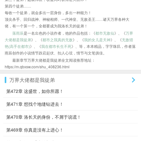
第四个徒弟……
每收一个徒弟，就会多出一层身份，多出一种能力！
顶尖杀手、回归战神、神秘相师、一代神皇、无敌圣王……诸天万界各种大
佬，有一个算一个，全都要成为我洛长天的徒弟！
落雨辰
是一名出色的小说作者，他的作品包括：《
都市无敌仙
》、《
万界
大佬都是我徒弟
》、《
都市之我真的无敌
》、《
我的女儿是天神
》、《
无敌猎
艳(高手在都市)
》、《
我在都市长生不死
》、等，本本精品，字字珠玑，作者落
雨辰创作的小说情节跌宕起伏、扣人心弦，情节与文笔俱佳。
最新章节万界大佬都是我徒弟全文阅读推荐地址：
https://m.qbxsw.com/shu_408236.html
万界大佬都是我徒弟
第472章 这盛世，如你所愿！
第471章 想找个地缝钻进去！
第470章 洛长天的身份，不屑于说谎！
第469章 你真是没有上进心！