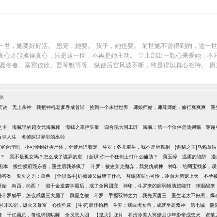
世，她要好好活。 恩宠，她要。 孩子，她也要。 前世她不曾得到的，这一
真心才能换得真心，只是这一世，不再是她主动。 皇上剖出一颗心来爱她，不
、夏冬春、富察仪欣、曹琴默等等，纵使后宫风波不断，终是得以真心相待。 原
说
天诀
无上杀神
我把神棍老爹卷成首辅
捡到一个末世世界
师娘师姑，师尊师姐，修行爽爽爽
重
之主
海贼里的超次元海贼团
海贼之掌控矢量
四合院大国工匠
海贼：第一个伙伴是汤姆猫
穿越
百味人生
名侦探世界里的巫师
暴富合理吧
小可怜到处捡尸体，全警局追着宠
斗罗：冬儿重生，我不是唐舞桐
[诡秘之主]乌鸦童话
藉？
我不是孤女吗？怎么成了诡异的崽
[全职]你一个狂剑士打什么辅助？
薄玉碎
温柔的陷阱
漫
剧本
搬空侯府毁东宫，重生后我杀疯了
斗罗：被史莱克抛弃，我复仇成神
神印：给阿宝找爹，误
确答案
鬼灭之刃：蛊色
[全职高手]机械师又做错了什么
替嫁随军小可怜，冷面大佬宠上天
不孕
开始
向西，向西！
假千金逆袭学霸后，成了全网团宠
神印，斗罗来的病弱辅助超能打
睁眼醒来
进斗罗躺平，怎么成唐三大腿了
群星之鞭
斗罗：手握双神之力，我先灭唐三
重生老太不好惹，爆
村开民宿，爆火又暴富
心伤鱼露
[斗罗]最佳拍档
斗罗：我白虎女帝，成就至高双神
第七诫
阴
峰
千亿霸总，每晚求我哄睡
全员恶人团
【鬼灭】胧月
和清冷美人冥婚后少年影帝成忠犬
盗笔