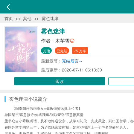
首页
>>
其他
>>
雾色迷津
雾色迷津
作者：
木芊雪
其他
已完结
75 万字
最新章节：
完结后言～
最后更新：2026-07-11 06:13:39
阅读
雾色迷津小说简介
【阳奉阴违假乖乖女×偏执强势疯批上位者】
异国架空/蓄意接近/你逃我追/强取豪夺/假意掺真情
孟书窈自小乖顺听话，从不敢忤逆父亲，从学习礼仪、完成课业，到出国留学，都
在国外留学的第三年，为了摆脱家族控制，她主动招惹上一个声名显赫的男人。
裴聿洲，出身贵族，手握权钱，圈内出了名的雷霆手段，行事狠辣。