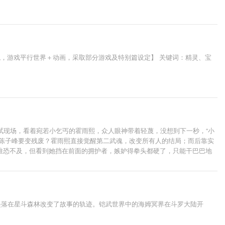
观，游戏平行世界＋动画，采取部分游戏及特别篇设定】 关键词：精灵、宝
试现场，看着宛若小乞丐的霍雨熙，众人眼神带着轻蔑，没想到下一秒，“小
和陈子峰要变残废？霍雨熙直接觉醒第二武魂，改变所有人的结局；而后靠实
唯恐不及，但看到她挡在前面的拥护者，嫉妒得拳头都硬了，只能干巴巴地
兽的头。 众人:……好一个扮猪吃老虎！ cp：马小桃&戴钥衡（不喜欢会
坠落在星斗森林改变了故事的轨迹。铠武世界中的海姆冥界在斗罗大陆开