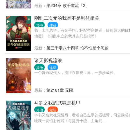
最新：
第234章 败千道流「2」
刚到二次元的我是不是利益相关
其他
连载
我，土间总悟，有金手指，标配型穿越者，目前最大的目
地覆》《混乱中立的我其实只是想苟》
最新：
第三千零八十四章 怕不怕是个问题
诸天影视流浪
其他
连载
一个普通现代人，流浪在影视世界，一步步成长。
最新：
第2181章 无限
斗罗之我的武魂是机甲
其他
完结
本书又名武魂觉醒后，看着自己左手的器械臂，司云脑袋
吃我一发镭射炮啦！每提升十级，主角武...