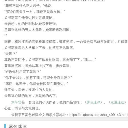
“我可不是什么正人君子。”他说。
“那我们俩天生一对，我也不是乖女孩。”
孟书窈留在他身边只为寻求庇护。
未曾想，他的控制欲比她亲爹还强。
意识到这样的男人太危险，她果断逃跑回国。
**
雨夜，横跨江面的高架桥车流稀疏，薄雾笼罩，一台银色迈巴赫疾驰而过，拦截前
孟书窈看着男人从车上下来，他笑意不达眼底。
“去哪？”
耳边声音阴冷，孟书窈不敢看他眼睛，唇角颤了下，“我……”
裴聿洲沉眸，将她从车上拉下来，步步紧逼。
“谁教你利用完了就跑？”
“你不会以为，招惹了我，还能全身而退吧？”
“窈窈，这辈子，你都会被囚禁在我身边。”
殊不知，后来，被困住的人是他。
最靠近心脏的地方，亦是她的名字。
木芊雪
是一名出色的小说作者，他的作品包括：《
雾色迷津
》、《
京港迷迭
》
心弦，情节与文笔俱佳。
最新章节雾色迷津全文阅读推荐地址：https://m.qbxsw.com/shu_409143.htm
雾色迷津