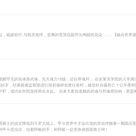
，砥砺前行 与精灵相伴，贫瘠的荒漠也能开出绚丽的花朵 …… 【融合世界
醒罕见的实体兽武魂，先天魂力15级，还自带魂环… 在史莱克学院的入学测
不识好歹，结果跟着监察团进行闯邪魂师老窝任务时，姚浩轩自爆死亡？公羊墨
护栏，成功在外院混得风生水起。 后来大家知道她的武魂与邪魂师挂钩，更是
霍雨熙又来打脸了，在史莱克学院遇到万年难遇的兽潮时，一拳打爆了万年修为魂
面骑士的设定降临到斗罗大陆上。甲斗世界中才会出现的异虫伴随着一颗陨石
的甲斗昆虫仪，拉着阿银的手，和阿银一起变身成假面骑士W！