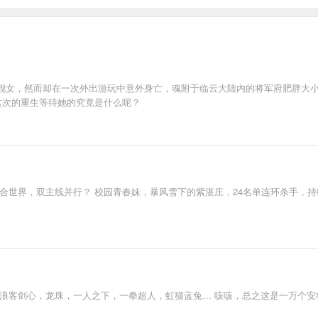
靓女，然而却在一次外出游玩中意外身亡，魂附于临云大陆内的将军府肥胖大
这次的重生等待她的究竟是什么呢？
合世界，双主线并行？ 校园青春妹，暴风雪下的紫湛庄，24名单连环杀手，持续
，浪客剑心，龙珠，一人之下，一拳超人，虹猫蓝兔… 咳咳，总之这是一万个安