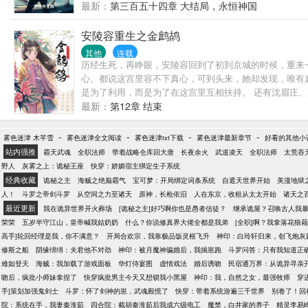
最新：
第三百五十四章 大结局，永恒神国
安陵容重生之金鹧鸪
其他
连载
历经生死，再睁眼，安陵容回到了初到京城的时候，重来一
心。都说这宫里容不下真心，可到头来，她却发现，唯有
是为了利用，而是为了在这宫里互相扶持。 还有沈眉庄
剧情和个人理解，不喜勿入）
最新：
第12章 结束
-
-
-
-
雾色迷津 木芊雪
雾色迷津全文阅读
雾色迷津txt下载
雾色迷津最新章节
好看的其他小
站内强推
霸天武魂
全职法师
带着战略仓库回大唐
长夜余火
武道凌天
全职法师
太荒吞
野人
灰雾之上：诡秘王座
快穿：娇媚宿主绑定生子系统
经典收藏
诡秘之主
海贼之绝巅霸气
宝可梦：开局绑定词条系统
自遮天世界开始
美漫地狱
人！
斗罗之帝剑斗罗
从空间之力至诸天
原神，长枪依旧
人在东京，收租从太太开始
诸天之
最近更新
我在诡异世界开火葬场
[诡秘之主]好巧啊你也是愚者信徒？
继承诡屋？召唤古人我
荣荣
五岁半守江山，皇帝喊我姑奶奶
什么？你说修真界大佬全都是我弟
[全职]啊？我拿落花狼
高手]轮回经理是我，你不满意？
开局合欢宗，我靠极品饭灵根飞升
神印：白玲轩归来，创飞炮灰
修斯之船
阴缘绵绵：夫君他不对劲
神印：被月魔神骗婚后，我揣崽跑
斗罗问答：只有我知道正
难如登天
海贼：我加载了游戏面板
华灯侍宴图
虚情戏法
婚后诱吻
民宿通万界：从诡异寻亲
吻后，疯批小师妹拿捏了
快穿疯批男主今天又想锁我小黑屋
神印：我，自然之女，最强牧师
穿
手]策划加强鬼剑士
斗罗：怀了剑神的崽，武魂殿慌了
快穿：带着系统游遍三千世界
别卷了！回
院：系统在手，我妻秦淮茹
四合院：截胡秦淮茹后我成六级电工
魔禁，白井家的养子
精灵李易