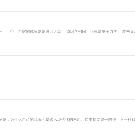
标——带上自家的咸鱼妹妹逃回天朝。 原因？别问，问就是量子力学！ 本书又
发蒙，为什么自己的武魂会是这么现代化的东西。原本想要躺平的他，下一秒