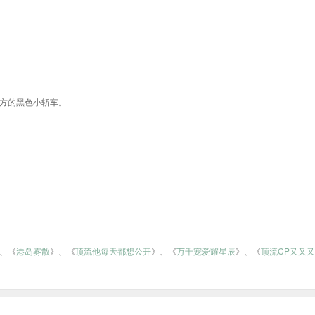
方的黑色小轿车。
、《
港岛雾散
》、《
顶流他每天都想公开
》、《
万千宠爱耀星辰
》、《
顶流CP又又
l