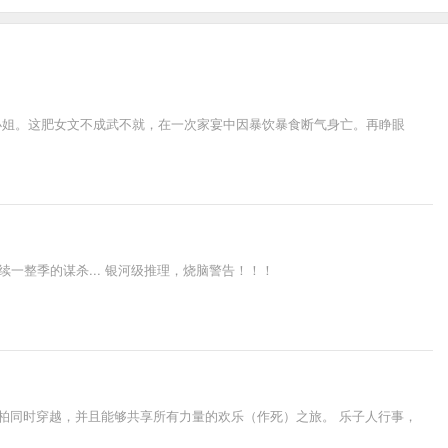
小姐。这肥女文不成武不就，在一次家宴中因暴饮暴食断气身亡。再睁眼
一整季的谋杀... 银河级推理，烧脑警告！！！
柏同时穿越，并且能够共享所有力量的欢乐（作死）之旅。 乐子人行事，