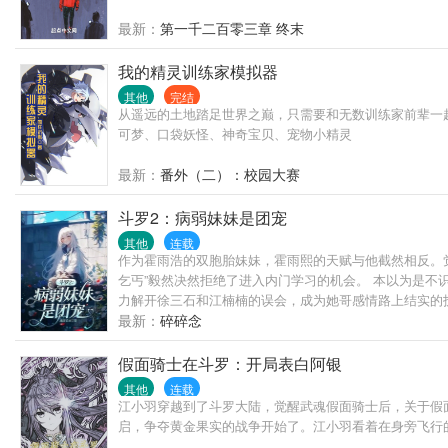
最新：
第一千二百零三章 终末
我的精灵训练家模拟器
其他
完结
从遥远的土地踏足世界之巅，只需要和无数训练家前辈一起
可梦、口袋妖怪、神奇宝贝、宠物小精灵
最新：
番外（二）：校园大赛
斗罗2：病弱妹妹是团宠
其他
连载
作为霍雨浩的双胞胎妹妹，霍雨熙的天赋与他截然相反。觉
乞丐”毅然决然拒绝了进入内门学习的机会。 本以为是
力解开徐三石和江楠楠的误会，成为她哥感情路上结实的
嘲讽道:“中看不中用，打架也只能躲在人家身后。” 于是
最新：
碎碎念
少写）
假面骑士在斗罗：开局表白阿银
其他
连载
江小羽穿越到了斗罗大陆，觉醒武魂假面骑士后，关于假
启，争夺黄金果实的战争开始了。江小羽看着在身旁飞行