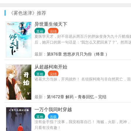
《雾色迷津》推荐
异世重生倾天下
其他
完结
夏医学天才，好不容易从两百斤的胖妹变身为九十斤酷瘦
后，她开口的第一句话是：“我怎么又肥回来了？”。然而
最新：
第976章 悠悠岁月只为你（终章 ）
从超越柯南开始
其他
完结
诸葛大力当妹，开局就炸！ 名侦探柯南与非自然死亡，混
最新：
第1672章 解药－青春回忆－完结
一万个我同时穿越
其他
连载
没有金手指？没事，我安柏靠自己！ 海贼，火影，死神
只看有没有趣！