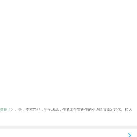
又撒糖了
》、等，本本精品，字字珠玑，作者木芊雪创作的小说情节跌宕起伏、扣人