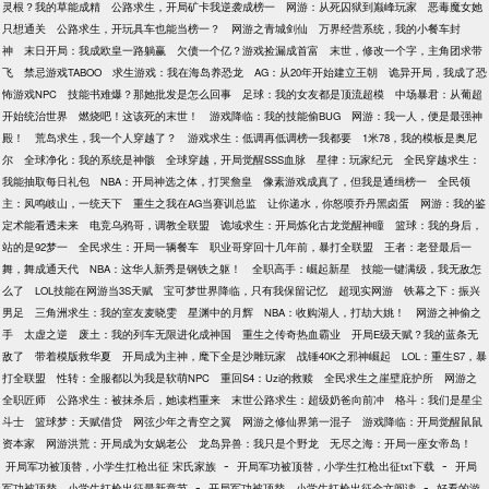
灵根？我的草能成精
公路求生，开局矿卡我逆袭成榜一
网游：从死囚狱到巅峰玩家
恶毒魔女她
只想通关
公路求生，开玩具车也能当榜一？
网游之青城剑仙
万界经营系统，我的小餐车封
神
末日开局：我成欧皇一路躺赢
欠债一个亿？游戏捡漏成首富
末世，修改一个字，主角团求带
飞
禁忌游戏TABOO
求生游戏：我在海岛养恐龙
AG：从20年开始建立王朝
诡异开局，我成了恐
怖游戏NPC
技能书难爆？那她批发是怎么回事
足球：我的女友都是顶流超模
中场暴君：从葡超
开始统治世界
燃烧吧！这该死的末世！
游戏降临：我的技能偷BUG
网游：我一人，便是最强神
殿！
荒岛求生，我一个人穿越了？
游戏求生：低调再低调榜一我都要
1米78，我的模板是奥尼
尔
全球净化：我的系统是神骸
全球穿越，开局觉醒SSS血脉
星律：玩家纪元
全民穿越求生：
我能抽取每日礼包
NBA：开局神选之体，打哭詹皇
像素游戏成真了，但我是通缉榜一
全民领
主：凤鸣岐山，一统天下
重生之我在AG当赛训总监
让你递水，你怒喷乔丹黑卤蛋
网游：我的鉴
定术能看透未来
电竞乌鸦哥，调教全联盟
诡域求生：开局炼化古龙觉醒神瞳
篮球：我的身后，
站的是92梦一
全民求生：开局一辆餐车
职业哥穿回十几年前，暴打全联盟
王者：老登最后一
舞，舞成通天代
NBA：这华人新秀是钢铁之躯！
全职高手：崛起新星
技能一键满级，我无敌怎
么了
LOL技能在网游当3S天赋
宝可梦世界降临，只有我保留记忆
超现实网游
铁幕之下：振兴
男足
三角洲求生：我的室友麦晓雯
星渊中的月辉
NBA：收购湖人，打劫大姚！
网游之神偷之
手
太虚之逆
废土：我的列车无限进化成神国
重生之传奇热血霸业
开局E级天赋？我的蓝条无
敌了
带着模版救华夏
开局成为主神，麾下全是沙雕玩家
战锤40K之邪神崛起
LOL：重生S7，暴
打全联盟
性转：全服都以为我是软萌NPC
重回S4：Uzi的救赎
全民求生之崖壁庇护所
网游之
全职匠师
公路求生：被抹杀后，她读档重来
末世公路求生：超级奶爸向前冲
格斗：我们是星尘
斗士
篮球梦：天赋借贷
网弦少年之青空之翼
网游之修仙界第一混子
游戏降临：开局觉醒鼠鼠
资本家
网游洪荒：开局成为女娲老公
龙岛异兽：我只是个野龙
无尽之海：开局一座女帝岛！
-
-
开局军功被顶替，小学生扛枪出征 宋氏家族
开局军功被顶替，小学生扛枪出征txt下载
开局
-
-
军功被顶替，小学生扛枪出征最新章节
开局军功被顶替，小学生扛枪出征全文阅读
好看的游