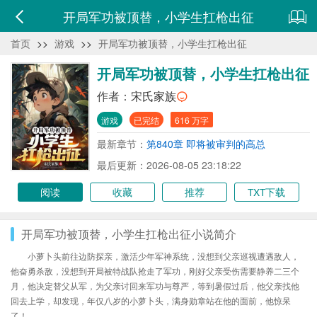
开局军功被顶替，小学生扛枪出征
首页
>>
游戏
>>
开局军功被顶替，小学生扛枪出征
开局军功被顶替，小学生扛枪出征
作者：
宋氏家族
游戏
已完结
616 万字
最新章节：
第840章 即将被审判的高总
最后更新：2026-08-05 23:18:22
阅读
收藏
推荐
TXT下载
开局军功被顶替，小学生扛枪出征小说简介
小萝卜头前往边防探亲，激活少年军神系统，没想到父亲巡视遭遇敌人，
他奋勇杀敌，没想到开局被特战队抢走了军功，刚好父亲受伤需要静养二三个
月，他决定替父从军，为父亲讨回来军功与尊严，等到暑假过后，他父亲找他
回去上学，却发现，年仅八岁的小萝卜头，满身勋章站在他的面前，他惊呆
了！