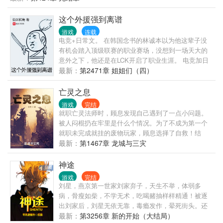
以无限制学习职业技能 魔力回复速度永远大于魔力消
候。 陈平已经过上了衣食无忧的日子了。 当别人获得
耗速度 完美强化，100%成功率！ 超神附魔，每次必
这个外援强到离谱
一把普通武器而沾沾自喜的时候。 陈平已经拿着优秀
定超越极限！ 潜能爆发，提升品质达到最高！ 手握
武器开始嘎嘎乱杀了。 当别人获得一枚增加属性的果
游戏
连载
强化升阶—— 始解首秀，化身南派烧烤大师，开启烤
实在频道上炫耀时。 陈平望向背包中的十几枚增加属
电竞+日常文。 在韩国念书的林诚本以为他这辈子没
肉生涯。 爆出白色技能书 强化升阶—— 域外邪魔被
性的水果陷入沉思。 当别人还为...... 陈平已经站在巅
有机会踏入顶级联赛的职业赛场，没想到一场天大的
斩到怀疑人生，"哥，我都死了你一个技能咋还没放完
峰了。
意外之下，他还是在LCK开启了职业生涯。 电竞加日
呢？" 捡到一只0星魅魔宝宝 强化升阶——9星 … 话
常，如果发现了什么奇怪的内容也别慌。 请相信这是
最新：
第2471章 姐姐们（四）
说，为啥我感觉等级越高，身体越虚呢？ … 那一天，
本电竞文。
诸天神魔降临 那一天，苏沐手握 从此，宇宙星空各处
亡灵之息
都是他的熟人
游戏
完结
就职亡灵法师时，顾息发现自己遇到了一点小问题。
被人闷棍扔在牢里是什么个情况。为了不成为第一个
就职未完成就挂的废物玩家，顾息选择了自救！结
果，一位未来被称为亡灵之息的强者，踏上了他的传
最新：
第1467章 龙城与三灾
奇之路。----------------英雄无敌风，种田、建城、战
斗，作者在英雄无敌、无限流与脑洞方面绝对有保
神途
证，各兵种脑洞强大，更新稳定，还请大家多多支
游戏
完结
持。-----------------群：551751609
刘星，燕京第一世家刘家弃子，天生不举，体弱多
病，骨瘦如柴，不学无术，吃喝赌抽样样精通！被逐
出刘家后，刘星无依无靠，毒瘾发作，晕死街头。还
好刘星还有一个未婚妻，不仅是燕京第一美女，而且
最新：
第3256章 新的开始（大结局）