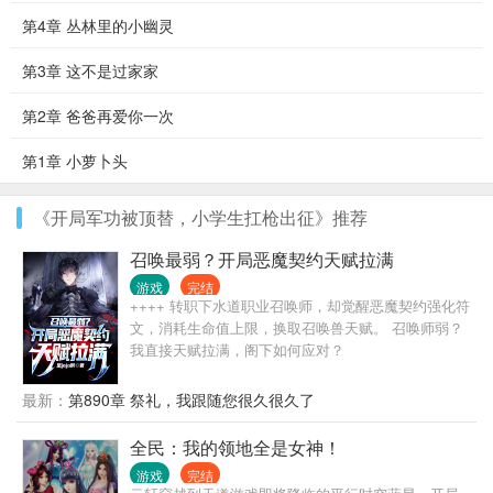
第4章 丛林里的小幽灵
第3章 这不是过家家
第2章 爸爸再爱你一次
第1章 小萝卜头
《开局军功被顶替，小学生扛枪出征》推荐
召唤最弱？开局恶魔契约天赋拉满
游戏
完结
++++ 转职下水道职业召唤师，却觉醒恶魔契约强化符
文，消耗生命值上限，换取召唤兽天赋。 召唤师弱？
我直接天赋拉满，阁下如何应对？
最新：
第890章 祭礼，我跟随您很久很久了
全民：我的领地全是女神！
游戏
完结