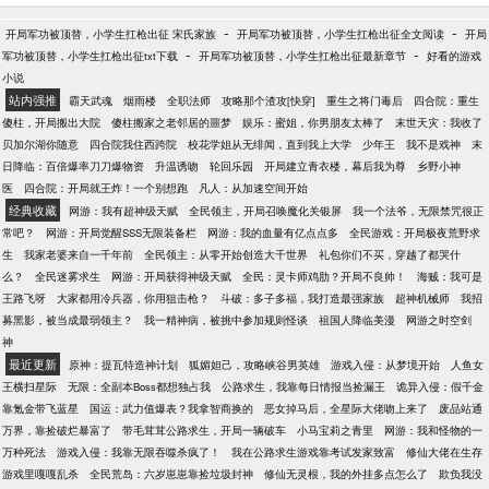
心地善良，给了刘星一个安身之处，还让刘星进入燕
大就读！也许天意弄人，在刘星去燕大军训的第一
-
-
开局军功被顶替，小学生扛枪出征 宋氏家族
开局军功被顶替，小学生扛枪出征全文阅读
开局
天，一个晴天惊雷，让刘星陷入昏迷之中，成了植物
-
-
军功被顶替，小学生扛枪出征txt下载
开局军功被顶替，小学生扛枪出征最新章节
好看的游戏
人！祸福相依，两个月后，刘星居然醒过来了，开始
小说
新的人生……
站内强推
霸天武魂
烟雨楼
全职法师
攻略那个渣攻[快穿]
重生之将门毒后
四合院：重生
傻柱，开局搬出大院
傻柱搬家之老邻居的噩梦
娱乐：蜜姐，你男朋友太棒了
末世天灾：我收了
贝加尔湖你随意
四合院我住西跨院
校花学姐从无绯闻，直到我上大学
少年王
我不是戏神
末
日降临：百倍爆率刀刀爆物资
升温诱吻
轮回乐园
开局建立青衣楼，幕后我为尊
乡野小神
医
四合院：开局就王炸！一个别想跑
凡人：从加速空间开始
经典收藏
网游：我有超神级天赋
全民领主，开局召唤魔化关银屏
我一个法爷，无限禁咒很正
常吧？
网游：开局觉醒SSS无限装备栏
网游：我的血量有亿点点多
全民游戏：开局极夜荒野求
生
我家老婆来自一千年前
全民领主：从零开始创造大千世界
礼包你们不买，穿越了都哭什
么？
全民迷雾求生
网游：开局获得神级天赋
全民：灵卡师鸡肋？开局不良帅！
海贼：我可是
王路飞呀
大家都用冷兵器，你用狙击枪？
斗破：多子多福，我打造最强家族
超神机械师
我招
募黑影，被当成最弱领主？
我一精神病，被挑中参加规则怪谈
祖国人降临美漫
网游之时空剑
神
最近更新
原神：提瓦特造神计划
狐媚妲己，攻略峡谷男英雄
游戏入侵：从梦境开始
人鱼女
王横扫星际
无限：全副本Boss都想独占我
公路求生，我靠每日情报当捡漏王
诡异入侵：假千金
靠氪金带飞蓝星
国运：武力值爆表？我拿智商换的
恶女掉马后，全星际大佬吻上来了
废品站通
万界，靠捡破烂暴富了
带毛茸茸公路求生，开局一辆破车
小马宝莉之青里
网游：我和怪物的一
万种死法
游戏入侵：我靠无限吞噬杀疯了！
我在公路求生游戏靠考试发家致富
修仙大佬在生存
游戏里嘎嘎乱杀
全民荒岛：六岁崽崽靠捡垃圾封神
修仙无灵根，我的外挂多点怎么了
欺负我没