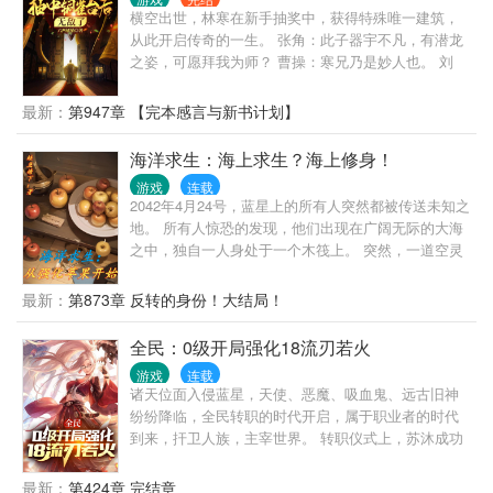
史以来最年轻的封号斗罗。 在日月皇家魂导师学院，
横空出世，林寒在新手抽奖中，获得特殊唯一建筑，
他是可怕的十级魂导师。 在星斗大森林，他是魂兽最
从此开启传奇的一生。 张角：此子器宇不凡，有潜龙
好的朋友，与古月娜结盟，重塑千仞雪神格。 在神
之姿，可愿拜我为师？ 曹操：寒兄乃是妙人也。 刘
界，他是当之无愧的最强神王。 在千然的手中，天使
备：无耻小儿，屡坏吾大事，气煞我也。 吕布：竖
家族再度崛起！武魂殿终将战胜一切。 千然双手插兜
子，我的貂蝉在哪里？ 诸葛亮：既生亮，何生寒？ 司
最新：
第947章 【完本感言与新书计划】
不知道什么叫做对手，灭唐三，灭霍雨浩…… 一路走
马懿：我不甘心，我司马家与你不共戴天。
过来，机缘拿来吧你，妹子拿来吧你…… 千然：我无
海洋求生：海上求生？海上修身！
敌，你们随意！
游戏
连载
2042年4月24号，蓝星上的所有人突然都被传送未知之
地。 所有人惊恐的发现，他们出现在广阔无际的大海
之中，独自一人身处于一个木筏上。 突然，一道空灵
的声音响起，并且天空中还出现了一行行字。 未知的
声音开始说明状况，规则等等之类的不可思议的事
最新：
第873章 反转的身份！大结局！
情，让所有人清楚的明白他们身处何处。 他们被拉入
了一个求生世界之中，所有人都要从零开始的求生游
全民：0级开局强化18流刃若火
戏。 而正当其他人还在为此发愁的时候。 陈平诡异的
游戏
连载
发现，自己好像获得了一个小说中的系统？。 强化系
诸天位面入侵蓝星，天使、恶魔、吸血鬼、远古旧神
统？！ 但让他没想到的是，强化系统竟然跑去入侵求
纷纷降临，全民转职的时代开启，属于职业者的时代
生游戏？。 结果入侵失败不说，还丢失了核心功能。
到来，扞卫人族，主宰世界。 转职仪式上，苏沐成功
接着就是系统精灵跑路，把系统留给了陈平。 而就在
转职生活职业：装备大师。 然后，他发现自己的职业
陈平以为这个系统已经报废了的时候，求生游戏给他
天赋和技能有亿点点不一样！ 只要佩戴相应武器就可
最新：
第424章 完结章
来了个大翻转。 ...... 当别人还在为了食物而发愁的时