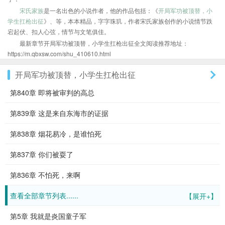
宋氏家族
是一名出色的小说作者，他的作品包括：《
开局军功被顶替，小
学生扛枪出征
》、等，本本精品，字字珠玑，作者宋氏家族创作的小说情节跌
宕起伏、扣人心弦，情节与文笔俱佳。
最新章节开局军功被顶替，小学生扛枪出征全文阅读推荐地址：
https://m.qbxsw.com/shu_410610.html
开局军功被顶替，小学生扛枪出征
第840章 即将被审判的高总
第839章 这是来自东海市的证据
第838章 烟花易冷，是谁怕死
第837章 你们被耍了
第836章 不怕死，来啊
查看全部章节列表......
【展开+】
第5章 我就是炎国童子军