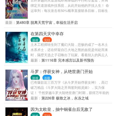
云轩穿越到天道游戏即将降临的平行时空蓝星，开局
绑定天道游戏外挂系统，从此开始他的开挂人生！ 命
运审判：每次攻击有50%概率直接斩杀目标，目标生
命线越低，概率越高，当目标生命线低于5%，则下一
次攻击必定100%斩杀目标！ 神契：当目标自愿或重伤
最新：
第480章 脱离天荒宇宙，幸福生活开启
时，可强制与目标签订平等共生契约或奴仆契约，开
启神契空间，契约者可在神契空间恢复状态甚至修
在第四天灾中幸存
炼。 绝对防御：在体表生成一个数值与生命值等同的
游戏
完结
护盾，减免99%的任何伤害，剩余1%伤害由护盾值扣
土木工程师转生到了魔幻大陆，悲惨的成了一名木土
减，护盾值每5秒恢复1%。 幸运女神的眷顾：幸运加
水系术士，还在怀疑自己大地之熊的血统是何处而来
成1000%，你做任何事都将好运连连！ …… 满级悟
时，隔壁天选之子召唤出了玩家。看着别人的风云人
性：任何需要领悟的事情，在你面前都不是问题！ 万
生，希尔只想好好藏起来。
最新：
第1116章 完本感言以及新书预告
族：天道，那个老六他开挂！ 云轩：别瞎说，小心我
告你诽谤！ 云轩：嘿嘿，实力、美人、权势……？小
斗罗：俘获女神，从绝世唐门开始
孩子才做选择，我，都要！
游戏
连载
已有爆款近三百万字《从斗罗开始俘获女神》，高订
破万精品《斗罗大陆之开局签到焰灵姬》，实力保
证！ 千然穿越斗罗大陆绝世唐门时期，获得万年前的
武魂殿传承，在曾经的天使神千仞雪的帮助下获得百
最新：
第226章 极致之冰，永冻之域
万年魂兽天梦冰蚕和亡灵天灾伊莱克斯的力量，从此
走上一路横推的无敌之路。 万年前的武魂殿败了，可
因为太欧皇，抽中铜雀台后无敌了
这一世武魂殿当无敌于天下。 在史莱克学院，他是有
游戏
完结