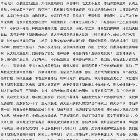
羊毛飞升
伪装隐世仙族后，大佬疯狂跪舔我
冰雪神剑
老太太不服老，修仙界里做烧烤
灵魂互
换后，小师妹装不下去了
搬空宗门！抢机缘！冤种师妹逆袭
蔡文姬的修仙长生路
大师姐她有点
飒
本掌门负债成仙
山海渡灵人
全宗门飞升后，系统来了
天涯剑歌
废物重生，多夫不装了他
争宠疯魔
合欢宗社恐女修在逃中
刚重生回来，小师妹怎么成妖帝了
不是修仙吗？怎么在修电瓶
车？
小师妹不修仙，种田虐哭各路大佬
渡劫失败，回家开宗立派
弹幕教我撩撩撩，冷欲仙夫贴
贴贴
真当厨子啊？我是来修仙的
路人甲夫君竟是终极大反派
小哑巴被读心，修仙大佬们求着
宠
长生修仙从族学开始
共感后，好孕女修被绝嗣大佬们宠
觉醒签到系统，我内卷成神了
别惹
小师妹，她给亡夫整活了
六岁小反派修仙，全宗疯批团宠她
我的二货师父
我家真有神位要继承
啊
从大结局重生后，我徒手拆了官配
诸神往事
修仙界内卷？直接摆烂发疯！
恶女师妹要飞
升，偏心宗门靠边站
北邙有座山
小师妹叛宗后，被病娇仙尊缠上了
轮回后，宿敌成黏人道侣怎
么办？
蓬莱仙镜
穿书：炮灰她只想修仙
魔道实验室
嫌我恋爱脑？三个道侣追着宠
修仙，开
局抢走女主最大金手指！
我修仙开后宫，道侣全员美强惨
修仙，然后成为魔道魁首
穿书骗失忆
仙尊打猎，我揣崽跑路
带着全家卷修仙
乾坤日月炉
都是修仙，我丹修强亿点怎么了
末世遭背
叛？我选毛茸茸组队杀疯
洪荒之青莲道尊
杀妻娶师姐？我改嫁上神你悔什么
别人修仙我种地，
别人打架我炼丹
不问清浊
丸辣，成为土地的我被她们包围辣
大师姐杀疯三界，宗门沦为火葬
场
真命女主成反派，炮灰她正的发邪
我在现代养仙尊
贴贴虐文炮灰？六界修罗场炸了
疯批师
兄要强娶，炮灰女配不干了
混元太极道
身为超人的我只想安静当个锦衣卫
御火少年录
修仙界
第一剑
恶毒女修只想苟命却修为自涨
我修无情道，系统却要我当恋爱脑
重生修仙之我靠八卦带
飞自己
错撩老祖后，小师妹她在劫难逃
开局被诬陷后，我成了顶级团宠
恶女手握五张婚书，众
夫杀红眼
成为龙傲天护道者后
我靠灵觉天赋修仙长生
修仙界杀我，我带蓝星全民修仙
绑定抽
卡系统后，修仙女配成戏精
不让安生种田？只好出剑
上错轿，柔弱师妹错嫁绑定五凶兽
笑我废
柴？我靠杂草掀翻全宗门
国师大人等等我！
奶团上交修仙界，国家爸爸宠上天
菩提骨
凡间散