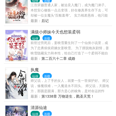
仙侠
连载
江浩穿越普通人家，被迫卖入魔门，成为魔门弟子。
本想安心修炼一点点变强，好在修真界生存下去，可
却被一位女魔头“百般羞辱”。 实力相差悬殊，他只能
忍辱偷生，希望不要再遇到对方。 没有靠山的他得到
最新：
后记
了魔门掌教的青睐，得以安心修炼，当他成为首席弟
子面见掌教时，却愣在原地。 望着对方绝美的脸庞，
满级小师妹今天也想装柔弱
他有些笑不出来，这不是当初那个女魔头吗？
仙侠
连载
前世过劳死后，姜映雪重生到了一个仙侠小说里，成
为了忠勇侯侯府嫡女姜映雪。 为了摆脱炮灰剧情，姜
映雪隐藏实力和本性，给自己打造了一个柔弱不能自
理的白莲花人设。 然而某天她被大夫告知仅剩两个月
最新：
第二百六十二章 成婚
的寿命。 都快死了还装个屁啊！ 于是她决定放纵自
己，将云国第一纨绔公子许晏川给绑回家并打算睡了
执魔
他！ 这家伙虽是纨绔，却长了一副踩在姜映雪审美上
仙侠
连载
的好皮囊。 然而就在这时，姜映雪被告知只要入仙云
师父说，上了手的女人，就要一生一世保护好。 师父
宗，便还有活下去的机会！ 三日后，仙云宗山脚下，
说，修魔很难，一入魔道永不回头。 师父说，天圆地
姜映雪愣住了。 怎么那个被自己绑回家的纨绔和仙云
方，那圆是圆满，那方是心的棱角，是对命运的忤
宗的那个仙风道骨的弟子长得一模一样！？
逆，是对天的不顺从。 我的师父叫做宁凡，他不是
最新：
第1338章 万物逆生，戮圣天荒！
人，是一只入了魔的蝴蝶。他在找人，没人知道他在
找谁，没人知道他还要找多久…
清源仙途
仙侠
连载