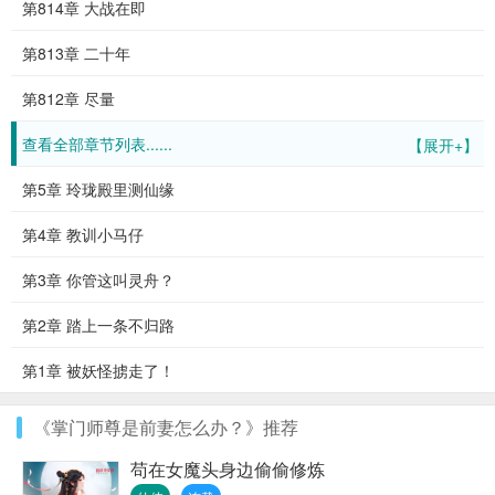
第814章 大战在即
第813章 二十年
第812章 尽量
查看全部章节列表......
【展开+】
第5章 玲珑殿里测仙缘
第4章 教训小马仔
第3章 你管这叫灵舟？
第2章 踏上一条不归路
第1章 被妖怪掳走了！
《掌门师尊是前妻怎么办？》推荐
苟在女魔头身边偷偷修炼