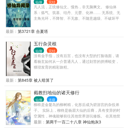
仙侠
完结
凡人流，正统修仙文。慢热，非无脑爽文。 修仙体
系：炼气、筑基、结丹、元婴、化神…… 无系统、无
主角光环，不降智、不无敌、不随意越级、不破坏平
衡，有逻辑、有女主。 人物脚踏实地修炼、智商在
线。 灵宠+炼丹+阵法+炼器+符箓+傀儡…… 一个十二
最新：
第3721章 合夏塔
岁的少年，打猎时偶然遇到天降奇兽，一波三折之下
意外踏上了修仙之路……
五行杂灵根
仙侠
完结
没有金手指，没有后宫，也没有大型的打脸场面，请
看杨玄如何从一介普通凡人，通过刻苦的拼搏蜕变，
猥琐发育的精彩旅程。
最新：
第845章 被人暗算了
截教扫地仙的诸天修行
仙侠
连载
柳柊是金鳌岛的柳树精，化形后成为碧游宫的杂役弟
子。 实际上，柳柊是杨眉大仙的后裔，具有变异的时
空属性，神魂能够前往其他世界游玩修炼。 在其他世
界，柳柊看到了和的小说电视。 知晓自己所在的世界
最新：
第两千一百二十八章 神仙炮灰3
的真相后，柳柊开始暗搓搓地搞事了……