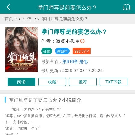
掌门师尊是前妻怎么办？
首页
>>
仙侠
>>
掌门师尊是前妻怎么办？
掌门师尊是前妻怎么办？
作者：
寂寞不孤单
仙侠
连载中
339 万字
最新章节：
第816章 是他
最后更新：2026-07-08 17:29:25
阅读
收藏
推荐
TXT下载
掌门师尊是前妻怎么办？小说简介
“锄禾，为师座下可还有空职？”
“师尊，缺个灵兽搬粪师，挖药去根儿仙童，丹房挑水行者，后山砍柴道人...”
“好，安排给他。”
“师尊让他做哪一个？”
“全部。”