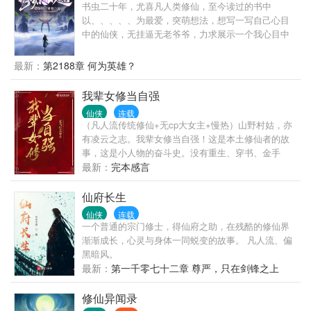
书虫二十年，尤喜凡人类修仙，至今读过的书中
以、、、、、为最爱，突萌想法，想写一写自己心目
中的仙侠，无挂逼无老爷爷，力求展示一个我心目中
真实的修仙世界。 从小父母双亡，与族人相依为命的
他，却在长大后亲眼目睹了一个个族人的死亡，自小
最新：
第2188章 何为英雄？
不被家族重视，只想潇洒过完一生的他，命运却让他
遇到了自己一生中的克星，不擅领导的他，如今却因
我辈女修当自强
为种种的际遇而必须担负起整个家族的荣辱，王玄毅
仙侠
连载
回过头来，深情的忘了一眼自己这曾经长大的地方，
（凡人流传统修仙+无cp大女主+慢热）山野村姑，亦
然后带着这些孩子头也不回的飞向远方…… 本书讲述
有凌云之志。我辈女修当自强！这是本土修仙者的故
的是一个筑基小族经过一代代族人的努力而成长为仙
事，这是小人物的奋斗史。没有重生、穿书、金手
族的故事…… 虞国，东阳郡，清源山脉，我们的故事
指。有的，只是那一往无前的信念和决心！
最新：
完本感言
就从这里开始……
仙府长生
仙侠
连载
一个普通的宗门修士，得仙府之助，在残酷的修仙界
渐渐成长，心灵与身体一同蜕变的故事。 凡人流、偏
黑暗风。
最新：
第一千零七十二章 尊严，只在剑锋之上
（四）
修仙异闻录