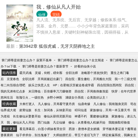
我，修仙从凡人开始
仙侠
完结
凡人流、无系统、无后宫、无穿越；修炼体系:练气、
筑基、金丹、元婴...... 小小少年背负家庭重担，采药
不慎掉入悬崖，关键时刻神秘珠出现，因祸得福，从
此闯入修真世界，一步一脚印得道成仙，逍遥大自
在。
最新：
第3942章 狐假虎威，无牙天阴葬地之主
-
-
掌门师尊是前妻怎么办？ 寂寞不孤单
掌门师尊是前妻怎么办？全文阅读
掌门师尊是前妻怎么
-
-
办？txt下载
掌门师尊是前妻怎么办？最新章节
好看的仙侠小说
站内强推
霸天武魂
灵墟，剑棺，瞎剑客
全职法师
攻略那个渣攻[快穿]
重生之将门毒
后
京宠春色
全职法师
开局就被赶出豪门
四合院：重生傻柱，开局搬出大院
我一个二级文明
有二向箔很合理吧
娱乐之快意人生
HP：在霍格沃茨被迫卷成学霸
四合院我住西跨院
四合院：
我的兄弟有亿点多
末日降临：百倍爆率刀刀爆物资
四合院：开局推倒秦淮茹
快穿：在年代世界
悠闲生活
玫瑰引火，一级狂热
乡野小神医
满级女仆系统：众美跪伏认主！
经典收藏
大奉打更人
凡人修仙，开局看守废丹房
仙鼎奇缘
凡人修仙：我有随身灵田
苟在
仙界成大佬
凌霄仙族
长生：加词条，从纳妾开始
叩问仙道
家族修仙，开局一本玉册天书
我
为老祖
长生修仙从娶妻开始
修仙从获得灵眼开始
神通不朽
重建修仙家族
家族修仙，凌云九
天
我，修仙从凡人开始
西门仙族
凡尘仙缘
修仙：从查看他人机缘开始
我能抽取经验值
最近更新
看见弹幕后，白莲小师妹卷哭全宗
西游：唐僧本是女娇娥
穿书被杀妻证道？魔尊追
妻夜夜哄
仙子求求你，别当鬼修了
大师姐摆烂后，带五个道侣飞升了
绑定捡漏系统，我薅女主