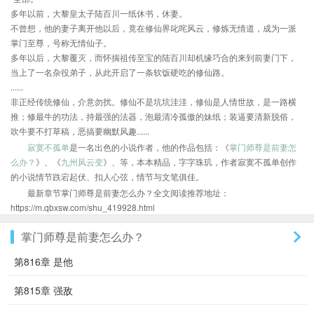
多年以前，大黎皇太子陆百川一纸休书，休妻。
不曾想，他的妻子离开他以后，竟在修仙界叱咤风云，修炼无情道，成为一派
掌门至尊，号称无情仙子。
多年以后，大黎覆灭，而怀揣祖传至宝的陆百川却机缘巧合的来到前妻门下，
当上了一名杂役弟子，从此开启了一条软饭硬吃的修仙路。
......
非正经传统修仙，介意勿扰。修仙不是坑坑洼洼，修仙是人情世故，是一路横
推；修最牛的功法，持最强的法器，泡最清冷孤傲的妹纸；装逼要清新脱俗，
吹牛要不打草稿，恶搞要幽默风趣......
寂寞不孤单
是一名出色的小说作者，他的作品包括：《
掌门师尊是前妻怎
么办？
》、《
九州风云变
》、等，本本精品，字字珠玑，作者寂寞不孤单创作
的小说情节跌宕起伏、扣人心弦，情节与文笔俱佳。
最新章节掌门师尊是前妻怎么办？全文阅读推荐地址：
https://m.qbxsw.com/shu_419928.html
掌门师尊是前妻怎么办？
第816章 是他
第815章 强敌