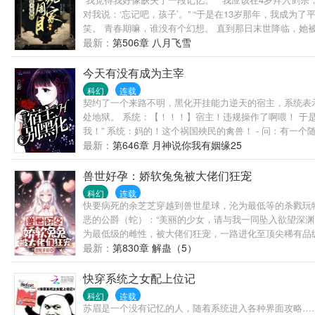
对我说：‘忘记吧，孩子’。” “于是在13岁那年，我成为
笑。 青春期嘛，谁没有个幻想。 直到那日末世降临，她被
啊？ #不是，我为什么有四个版本的童年啊？ ————
最新：
第506章 八月飞雪
今天有没有成为主宰
科幻
连载
契约了一个来路不明，黑化开挂能力逆天的宿主，系统表示
处地狱。 系统：【！！！】宿主！违规操作了啊喂！ 于
我！” 系统：妈的！这个祸国殃民的禽兽！ - 问：有一
最新：
第646章 月神说你我有姻缘25
兽世好孕：娇软兔兔被大佬们狂宠
科幻
连载
快要病死的余芝芝穿越到兽世星球，沦为最低等的杀戮玩物
恶的公爵（蛇）：“美丽的少女，请与我一同坠入欲望深渊。
为最低级的雌性，被大佬们狂宠，一路进化至顶尖稀有品
最新：
第830章 解蛊（5）
快穿系统之女配上位记
科幻
连载
苏眉是一个没有记忆的人，随着系统进入各种界面攻略…