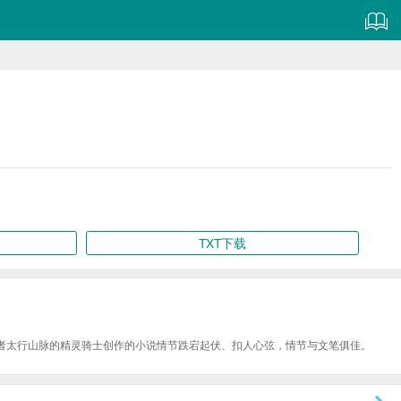
TXT下载
者太行山脉的精灵骑士创作的小说情节跌宕起伏、扣人心弦，情节与文笔俱佳。