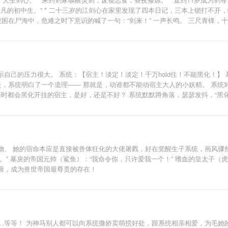
了平凡的初中生。” * 二十三岁的江剑心在家里发现了四本日记，三本上锁打不开
困在尸海中，危难之时下意识的喊了一句：“剑来！” 一声长鸣。 三尺青锋，十
———————————————
自己的压力很大。 系统：【宿主！淡定！淡定！千万hold住！不能黑化！】 
是，系统明白了一个道理—— 那就是，动谁都不能动宿主大人的小妖精。 系统
个随时都会黑化开挂的宿主，是好，还是不好？ 系统默默蹲角落，瑟瑟发抖，“黑化
。 她的宿命本应是直接被兽体狂化的大佬屠戮，好在觉醒生子系统，画风骤然转
” 暴戾的帝国元帅（鲨鱼）：“我命令你，只许爱我一个！” 嗜血的皇太子（虎
级，成为兽世帝国最尊贵的存在！
…等等！ 为神马别人都可以向系统撒娇卖萌捞好处，跟系统相亲相爱，为毛她