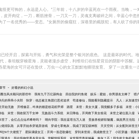
怪更可怖的，永远是人心。*三年前，十八岁的辛蓝死在一个雨夜。当晚，一对
刀，皮开肉绽，一刀，断筋挫骨，一刀又一刀，灵魂支离破碎之间，辛蓝心中忽
为了一名优秀的——变态。*女厕所的偷窥狂，深巷里的截肢犯，有人砍了你的
涤。人肉火锅香飘千里，美人剔骨妙曼玲珑，这个世界从来不缺变态，只是如
怎么看，都是一朵不甚凉风的小白花；安浔，夜幕下的罪犯狩猎人，以变态为
欲望，汲取他们的恶念，那样惊人的满足感，这世上没有任何一种快感可以比拟
猛然回头，那一刻心中涌动的情绪比起初恋，还要叫人心醉战栗！【有爱男主篇
人敢染。霍城面瘫，无口，不笑，也不爱说话；直至终有一日，让他遇上了那
大门已经开启，探索与开拓，勇气和光荣是整个银河的底色。 这是最坏的时代。
仇，阻她觅食，她杀人他救人，救不了就先杀了，弄得安浔每次见他都很饿，饿
时代，泰坦舰穿梭星海，灵能者漫步虚空，利维坦们在恒星背后的阴影中苏醒。
安眠。安浔放学回家：“回来了？今天准备了两道菜，是先吃丝袜奸杀案凶手A，
吞星海的女可汗还在蛰伏，万虫一心的女王默默地猥琐发育。 穿了一次重生一
能都吃，都想吃！-男女主双处双变态，暗黑系悬疑文，含大量变态杀人案，入
************************** 老书友群已经爆炸，新书友群“喵星人俱乐
-
章节
好看的科幻小说
乐圈当风水顾问的那些年
我有九千万亿舔狗金
四合院的钓鱼佬
娱乐：蜜姐，你男朋友太棒了
猎
种兵的乖乖小夫郎
快穿：他总被主角团们恶劣追求
苟道修仙，我能看到隐藏提示
凡人：从加速空
世开始无敌
开维修店，咋来的都是校花机甲师
踏星
末世：美女大厦，我觉醒多子多福
末世：小
降临
末世：我收留万千女神
无敌战斗力系统
末日降临，开局救下美女校花
末世之诸位面入侵
末世了，会亿点点仙术稀奇吗？
哨向学院：我在蓝塔当万人迷
贵族兽校娇软魅魔，疯批男主沦陷
大佬排队跪
从零开始杀穿诡异游戏
穿成七零炮灰，我成了国宝级神医
天灾空间：从女配到末世主
孕吐N个大佬慌了
星际满级女王：开局一首恋歌爆红
穿到末世前，我成救世主了
小区穿越：我靠
无限逃生：我在怪物世界杀穿全场
觉醒情报系统，末世囤货养崽躺赢
炮灰？不！我专抢主角机缘