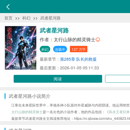
首页
>>
科幻
>>
武者星河路
武者星河路
作者：
太行山脉的精灵骑士
科幻
连载中
137 万字
最新章节：
第285章 队长的救援
最后更新：2026-01-05 05:11:33
阅读
武者星河路小说简介
江寒在未来星际世界中，率领杀神小队面对外星威胁与内部阴谋。他运用绝世
太行山脉的精灵骑士
是一名出色的小说作者，他的作品包括：《
风水王者归来
最新章节武者星河路全文阅读推荐地址：https://m.qbxsw.com/shu_440823.ht