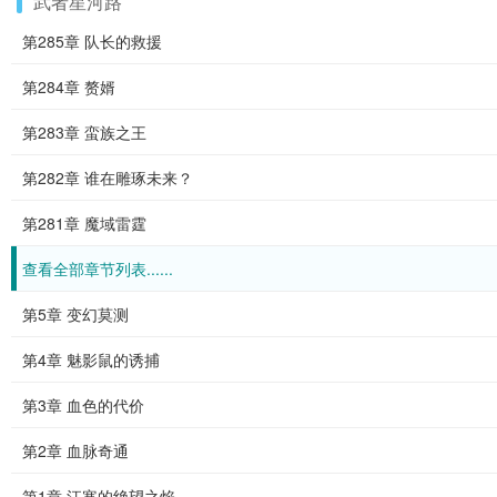
武者星河路
第285章 队长的救援
第284章 赘婿
第283章 蛮族之王
第282章 谁在雕琢未来？
第281章 魔域雷霆
查看全部章节列表......
第5章 变幻莫测
第4章 魅影鼠的诱捕
第3章 血色的代价
第2章 血脉奇通
第1章 江寒的绝望之焰