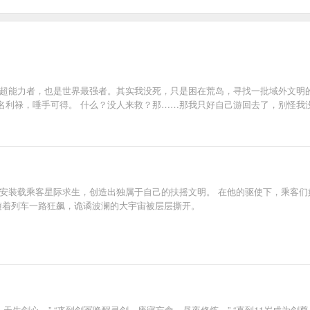
的超能力者，也是世界最强者。其实我没死，只是困在荒岛，寻找一批域外文明
名利禄，唾手可得。 什么？没人来救？那……那我只好自己游回去了，别怪我
陈安装载乘客星际求生，创造出独属于自己的扶摇文明。 在他的驱使下，乘客们
随着列车一路狂飙，诡谲波澜的大宇宙被层层撕开。
，天生剑心。” “来到剑冢唤醒灵剑，废寝忘食，昼夜修炼。” “直到11岁成为剑