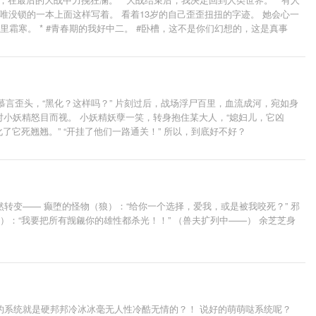
，唯没锁的一本上面这样写着。 看着13岁的自己歪歪扭扭的字迹。 她会心一
里霜寒。 * #青春期的我好中二。 #卧槽，这不是你们幻想的，这是真事
慕言歪头，“黑化？这样吗？” 片刻过后，战场浮尸百里，血流成河，宛如身
对小妖精怒目而视。 小妖精妖孽一笑，转身抱住某大人，“媳妇儿，它凶
了它死翘翘。” “开挂了他们一路通关！” 所以，到底好不好？
变—— 癫堕的怪物（狼）：“给你一个选择，爱我，或是被我咬死？” 邪
）：“我要把所有觊觎你的雄性都杀光！！” （兽夫扩列中——） 余芝芝身
的系统就是硬邦邦冷冰冰毫无人性冷酷无情的？！ 说好的萌萌哒系统呢？