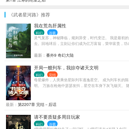
《武者星河路》推荐
我在荒岛肝属性
科幻
连载
灵气复苏，神秘降临，规则异变，时代变迁。 我是最初
去。回地球后，立刻让你们成为亿万富翁，荣华富贵，功
最新：
番外9 奇幻大陆
开局一艘列车，我掠夺诸天文明
科幻
完结
母星爆炸，人类乘坐星际列车逃逸星空。 成为列车长的
明。 万族在枪炮中瑟瑟发抖，星空在车身下灰飞烟灭。 
最新：
第2207章 完结－后话
请不要质疑多周目玩家
科幻
连载
“我觉得我好像缺失了一段记忆。” “我应该在4岁拜入剑宗