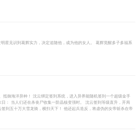
冷女明星见识到葛辉实力，决定追随他，成为他的女人。 葛辉觉醒多子多福系
、抵御海洋异种！ 沈云绑定签到系统，进入异界能随机签到一个超级金手
末日： 当人们还在杀丧尸收集一阶晶核变强时。 沈云签到等级直升，开局
云签到五十万大雪龙骑，横扫天下！ 他还起兵造反，将虚伪的女帝斩杀在帝
开局秒杀100级BOSS、掠夺获得86万点血量…… 沈云：这系统也太变
形成……