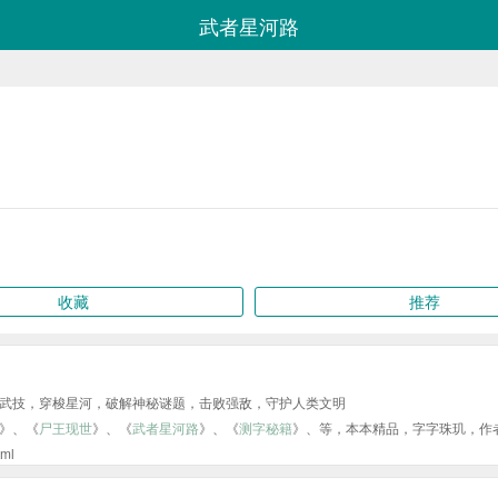
武者星河路
收藏
推荐
武技，穿梭星河，破解神秘谜题，击败强敌，守护人类文明
》、《
尸王现世
》、《
武者星河路
》、《
测字秘籍
》、等，本本精品，字字珠玑，作
ml