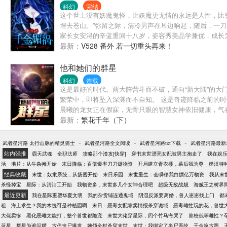
科幻
完结
这个世上没有妖魔鬼怪，比妖魔更无情的永远是人性，比鬼
埋去苍山。”弥留之际，清冷男声在耳边响起，随后，一
家长女安浔的辛蓝重回十八岁，姿容秀美品学兼优，成长
原一首恐怖童谣，那是人性扭曲的阴影，唯有鲜血可以洗
最新：
V528 番外 若一切重头再来！
里的豪门大小姐，心理学系高材生，性子温婉容颜清丽，
江最有名的都市传说，专门猎杀变态杀人魔，吞下他们的
他和她们的群星
可没说过，不杀女人。”难以忘怀的声线一瞬入耳，安浔
科幻
连载
临江名媛无福消受的高阁珍馐，义信社当家之名在前，无
这是最好的时代。两大阵营斗而不破，通向“新大陆”的
得那么可爱...*爱上安浔以前，霍城堪比克星，阻她复
繁荣中，即将坠入深渊而不自知。 这是奇迹降临之前的
最美味的变态，整天想着怎么把宝贝再养胖点晚上压着好
晨曦的龙女正在假寐，无骨只眼的智慧女神依旧健康，气
国倾城，“先吃我？”安浔馋得抹口水，两眼亮晶晶，能不
者的歼星舰和巨像彻底颠覆灵能贵族们亘古以来的统治。 ********
最新：
繁花千年（下）
-
-
-
武者星河路 太行山脉的精灵骑士
武者星河路全文阅读
武者星河路txt下载
武者星河路最新
站内强推
霸天武魂
全职法师
攻略那个渣攻[快穿]
穿书末世漂亮女配被男主抱走了
我在娱
活
港片：从牛杂摊开始
末日降临：百倍爆率刀刀爆物资
开局建立青衣楼，幕后我为尊
糙汉特
经典收藏
末世：奴隶系统，从扬蜜开始
末日乐园
末世重生：会瞬移我白嫖亿万物资
我从末
杀怪掉宝
星际：从清洁工开始
我物资多，末世多几个女神合理吧
超级无敌战舰
海贼王之树界
最近更新
我在星际重塑华夏文明
我的杂货铺连通鬼域
阴湿反派要离婚，兽人崽崽找上门
都
租
海上求生？我的木筏可是种植园啊
末日：恶毒女配靠卖情报杀穿诡域
恶毒雌性玩的花，兽世
大佬卖惨
黑化恶雌太能打，整个兽世都跪宠
末世大佬穿星际，四个竹马悔哭了
兽校低等雌性？
蓝星
群星为谁闪耀
古代丧尸爆发，她领全村杀穿末世
末世：我绑定了半尸系统
千金换古墨