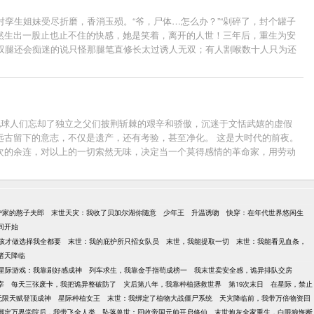
孪生姐妹受尽折磨，香消玉殒。“爷，尸体…怎么办？”“剁碎了，封个罐子
然生出一股止也止不住的快感，她是笑着，离开的人世！三年后，重生为安
双腿还会痴迷的说只怪那腿笔直修长太过诱人无双；有人割喉数十人只为还
今在深渊的更深处，多了一双闪动寒光的眼睛。【彪悍女主篇】安浔，白日
生，以恶意为食，一袭黑衣形如鬼魅，凶狠残暴叫所有人闻风丧胆！她是临
！直至那一日，她吃饱喝足走上街头，遇见了一个人。“我说过不打女人，
】他是临江最富身家的钻石单身汉，年纪轻轻便执掌整个暗夜帝国；他亦是
个爱笑爱闹爱折腾的姑娘。才让他第一次发觉，原来有的人扭曲，也可以扭
地球人们忘却了独立之父们披荆斩棘的艰辛和骄傲，沉迷于文恬武嬉的虚假
得胃很痛；爱上安浔以后，霍城化身忠犬，帮她复仇，帮她觅食，帮她找天下
远古留下的意志，不仅是遗产，还有考验，甚至净化。 这是大时代的前夜。
还是先吃雪地残肢案凶手B？或者还是…”霍城回头，清淡容颜灯火之下倾
次的余连，对以上的一切索然无味，决定当一个莫得感情的革命家，用劳动
坑需谨慎！
部”八八七二九一四三一。
户家的憨子夫郎
末世天灾：我收了贝加尔湖你随意
少年王
升温诱吻
快穿：在年代世界悠闲生
间开始
孩才做选择我全都要
末世：我的庇护所只招女队员
末世，我能提取一切
末世：我能看见血条，
诸天降临
星际游戏：我靠刷好感成神
列车求生，我靠金手指苟成榜一
我末世卖安全感，诡异排队交房
宰
每天三张废卡，我把诡异整破防了
灾后第八年，我靠种植拯救世界
第19次末日
在星际，禁止
无限天赋登顶成神
星际种植女王
末世：我绑定了植物大战僵尸系统
天灾降临前，我带万倍物资回
绑定万界学院后，我带飞全人类
坠落兽世：回收帝国元帅开启修仙
末世炮灰全家重生，白眼狼悔断