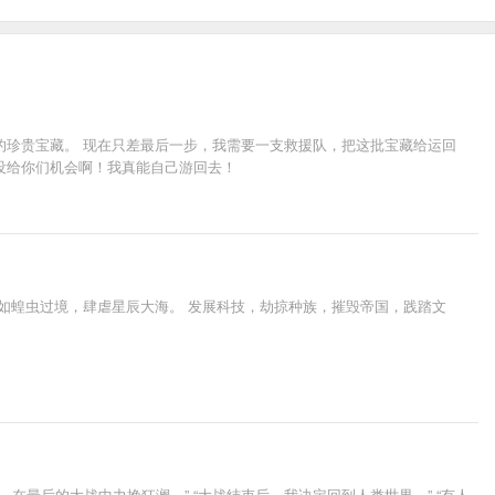
的珍贵宝藏。 现在只差最后一步，我需要一支救援队，把这批宝藏给运回
没给你们机会啊！我真能自己游回去！
如蝗虫过境，肆虐星辰大海。 发展科技，劫掠种族，摧毁帝国，践踏文
尊，在最后的大战中力挽狂澜。” “大战结束后，我决定回到人类世界。” “有人