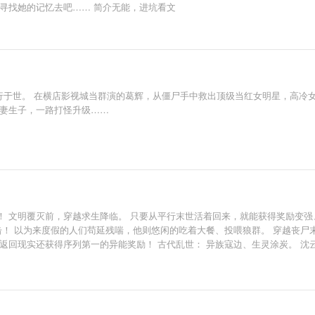
寻找她的记忆去吧…… 简介无能，进坑看文
尸横行于世。 在横店影视城当群演的葛辉，从僵尸手中救出顶级当红女明星，高
娶妻生子，一路打怪升级……
！ 文明覆灭前，穿越求生降临。 只要从平行末世活着回来，就能获得奖励变强
击！ 以为来度假的人们苟延残喘，他则悠闲的吃着大餐、投喂狼群。 穿越丧尸
返回现实还获得序列第一的异能奖励！ 古代乱世： 异族寇边、生灵涂炭。 沈
！ 沈云签到死亡掠夺，任何目标血条一招秒、还能随机掠夺其属性、技能等。 他
来说确实是一场灾难。 但异种们还不知道。 对它们来说更为恐怖的灾难，正在