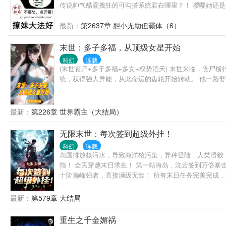
传说帅气酷霸拽狂的可勾搭系统君在哪里？！ 嘤嘤她还是
最新：
第2637章 胆小无助但霸体（6）
末世：多子多福，从顶级女星开始
科幻
连载
(末世丧尸+多子多福+多女+权势滔天) 末世来临，丧
统，获得强大异能，从此命运的齿轮开始转动。 他一路
最新：
第226章 世界霸主（大结局）
无限末世：每次签到超级外挂！
科幻
连载
岛国排放核污水，导致海洋核污染，异种登陆，人类溃败
指！ 全民穿越末日求生！ 第一站海岛，沈云签到万倍暴
十阶巅峰强者，直接满级无敌！ 所有末日任务完美完成，
都城头！ 游戏融合现实： 妖魔入侵、兽潮毁城，人人自危
态了吧，不过我喜欢！ 至于现实中的海洋异种？ 对人类
最新：
第579章 大结局
重生之千金媚祸