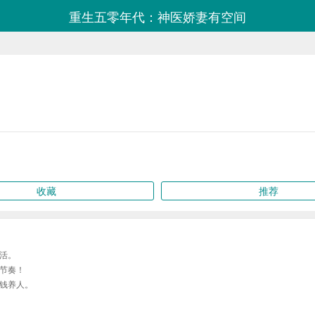
重生五零年代：神医娇妻有空间
收藏
推荐
活。
节奏！
钱养人。