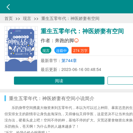
首页
>>
现言
>>
重生五零年代：神医娇妻有空间
重生五零年代：神医娇妻有空间
作者：
奔跑的脚
现言
连载中
274 万字
最新章节：
第744章
最后更新：2023-06-16 00:48:54
阅读
重生五零年代：神医娇妻有空间小说简介
乐韵身带空间携庞大物资来到五零年代，本以为可以过上种田、暴富恣意的生
但安排女主的剧情非让身负血海深仇，又得修仙又得学医，这是坚决不让当米虫的
没办法，硬着头皮上吧！空间不停的种，基地不停的扩大。灾荒还要拿物资出来换
乐韵抱头，苍天啊！为什么养的人越来越多了！
“乐宝，给我个机会报恩吧！”