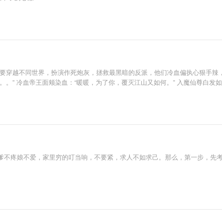
暖要穿越不同世界，扮演作死炮灰，拯救最黑暗的反派，他们冷血偏执心狠手辣
。” 冷血帝王面颊染血：“暖暖，为了你，覆灭江山又如何。” 入魔仙尊白发如
不疼娘不爱，家里穷的叮当响，不要紧，求人不如求己。那么，第一步，先考个