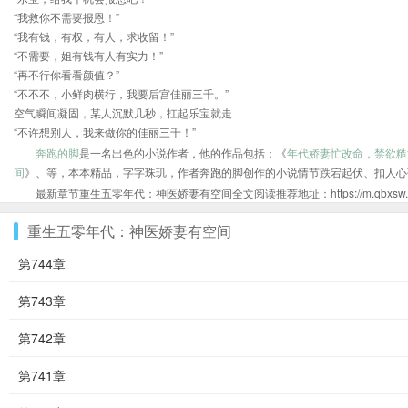
“我救你不需要报恩！”
“我有钱，有权，有人，求收留！”
“不需要，姐有钱有人有实力！”
“再不行你看看颜值？”
“不不不，小鲜肉横行，我要后宫佳丽三千。”
空气瞬间凝固，某人沉默几秒，扛起乐宝就走
“不许想别人，我来做你的佳丽三千！”
奔跑的脚
是一名出色的小说作者，他的作品包括：《
年代娇妻忙改命，禁欲糙
间
》、等，本本精品，字字珠玑，作者奔跑的脚创作的小说情节跌宕起伏、扣人心
最新章节重生五零年代：神医娇妻有空间全文阅读推荐地址：https://m.qbxsw.com/
重生五零年代：神医娇妻有空间
第744章
第743章
第742章
第741章