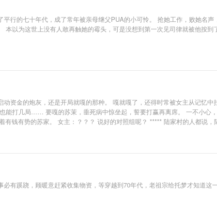
平行的七十年代，成了常年被亲母继父PUA的小可怜。 抢她工作，败她名声
 本以为这世上没有人敢再触她的霉头，可是没想到第一次见司律就被他按到了
启动资金的炮灰，还是开局就嘎的那种。 嘎就嘎了，还得时常被女主从记忆中拉
也能打几局…… 要嘎的苏茉，垂死病中惊坐起，誓要打赢再离席。 一不小心
着有钱有势的苏家。 女主：？？？ 说好的对照组呢？ ***** 陆家村的人都
冒青烟了。 陆长征：……说得对，可不是冒了好几年的烟。
必有蹊跷，顾暖意赶紧收集物资，等穿越到70年代，老祖宗给托梦才知道这一切都