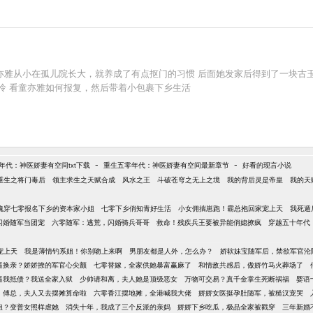
） 童亦雅从小在孤儿院长大，就养成了有点抠门的习惯 后面她发家后得到了一块
的小可怜 看童亦雅如何报复，然后带着小包裹下乡生活
-
-
年代：神医娇妻有空间txt下载
重生五零年代：神医娇妻有空间最新章节
好看的现言小说
重生之将门毒后
领主求生之天赋合成
风水之王
斗破苍穹之无上之境
我的背后灵是帝皇
我的天
魂穿七零报名下乡的资本家小姐
七零下乡俏知青好生活
小女佣揣崽跑！霸总抱回家宠上天
我死遁
闪婚随军当团宠
六零随军：逃荒，闪婚骑兵哥哥
救命！残疾兵王要被异能俏媳撩疯
穿越五十年代
宠上天
我是薄情钓系姐！你别吻上来啊
男朋友都是人外，怎么办？
娇软妹宝随军后，禁欲军官沦
逼换亲？娇娇撩的军官心尖颤
七零替嫁，全家供她暴富赢麻了
和情敌共感后，傲娇竹马火葬场了
逼我抵债？我送全家入狱
少帅请和离，夫人她是顶级恶女
万物可交易？真千金掌生死断祸福
婴语
傅总，夫人又去摆摊算命啦
六零香江摆地摊，全港喊我大佬
娇娇女医挺孕肚随军，被糙汉宠哭
姐？变普女照样虐她
消失十年，我成了三个反派的亲妈
娇娇下乡吃瓜，极品全家被戳穿
三年新婚