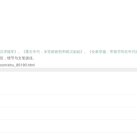
汉求随军
》、《
重生年代：末世娇娇想和糙汉贴贴
》、《
全家穿越：带着空间在年代
弦，情节与文笔俱佳。
shu_85190.html