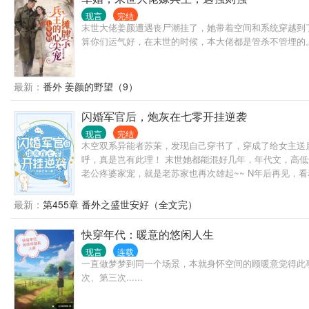
现言
完结
末世大佬姜颜遭遇丧尸潮挂了，她带着空间和系统穿越到了
算你们运气好，在末世的时候，本大佬都是管杀不管埋的。
最新：
番外 姜颜的野望（9）
闪婚军官后，炮灰在七零开挂逆袭
现言
完结
木空双系异能者苏茉，发现自己穿书了，穿成了给女主送
呼，真是岂有此理！ 末世她都能混好几年，年代文，高低
老公疼婆家宠，就是老苏家也再次雄起~~ N年后再见，看
再后来，陆家村的人又说，陆长征娶了苏知青，那是祖坟
最新：
第455章 番外之盛世安好（全文完）
快穿年代：暖意的悠闲人生
现言
连载
一直做梦梦到同一个场景，本就身怀空间的顾暖意觉得此事
次、第三次......