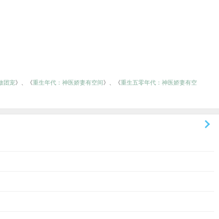
做团宠
》、《
重生年代：神医娇妻有空间
》、《
重生五零年代：神医娇妻有空