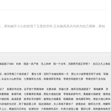
古玉，那知她不小心的发现了玉里的空间 正在她高高兴兴的为自己囤粮，那知
赋超脱了SSS
剑来
我是一具尸体
无上杀神
我一个法爷，无限禁咒很正常吧？
抗日之大上海皇
后，糙汉带着三个崽杀疯了
重生七零：回到下乡做知青前一天
黑心大小姐带着空间下乡啦
军婚
：从走出小山村开始
七零随军住大院，和最强军官养崽
带着空间胎穿七零
带着空间下乡当知
陷了
直播玄学赶海：反手捞个男模海神
京夏未眠
穿越七零，随军后我成团宠了
蜀地酱事
穿
仲夏夜吻
春潮不眠
七零藏孕肚离婚，禁欲大佬急红眼
带着爸妈穿年代，离婚被大佬娇宠
随母改
十级的我，速成富婆
挺孕肚寻夫随军，被禁欲大佬爆宠
暗藏新婚
海岛随军孕吐，禁欲大佬心疼坏
入职地府当法官，死了都还要上班
陆总请跪好，夫人和崽不要你了
娇夜欲欢
随军北大荒，绝嗣军
不上心，离婚后日日求合
欲潮失控
六零娇娇吃瓜忙，钓系大佬宠上瘾
重回七零，我有颜有钱有空