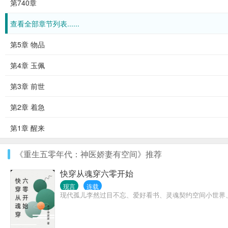
第740章
查看全部章节列表......
第5章 物品
第4章 玉佩
第3章 前世
第2章 着急
第1章 醒来
《重生五零年代：神医娇妻有空间》推荐
快穿从魂穿六零开始
现言
连载
现代孤儿李然过目不忘、爱好看书、灵魂契约空间小世界