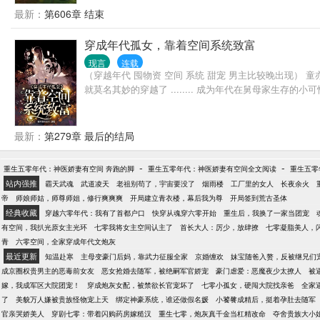
最新：
第606章 结束
穿成年代孤女，靠着空间系统致富
现言
连载
（穿越年代 囤物资 空间 系统 甜宠 男主比较晚出现
就莫名其妙的穿越了 ........ 成为年代在舅母家生存
最新：
第279章 最后的结局
-
-
重生五零年代：神医娇妻有空间 奔跑的脚
重生五零年代：神医娇妻有空间全文阅读
重生五零
站内强推
霸天武魂
武道凌天
老祖别苟了，宇宙要没了
烟雨楼
工厂里的女人
长夜余火
帝
师娘师姑，师尊师姐，修行爽爽爽
开局建立青衣楼，幕后我为尊
开局签到荒古圣体
经典收藏
穿越六零年代：我有了首都户口
快穿从魂穿六零开始
重生后，我换了一家当团宠
有空间，我扒光原女主光环
七零我将女主空间认主了
首长大人：厉少，放肆撩
七零凝脂美人，
青
六零空间，全家穿成年代文炮灰
最近更新
知温赴寒
主母变豪门后妈，靠武力征服全家
京婚缠欢
妹宝随爸入赘，反被继兄们
成京圈权贵男主的恶毒前女友
恶女抢婚去随军，被绝嗣军官娇宠
豪门虐爱：恶魔夜少太撩人
被
嫁，我成军区大院团宠！
穿成炮灰女配，被禁欲长官宠坏了
七零小孤女，硬闯大院找亲爸
全家
了
美貌万人嫌被贵族怪物宠上天
绑定神豪系统，谁还做假名媛
小饕餮成精后，挺着孕肚去随军
官亲哭娇美人
穿剧七零：带着闪购药房嫁糙汉
重生七零，炮灰真千金当杠精改命
夺舍贵族大小