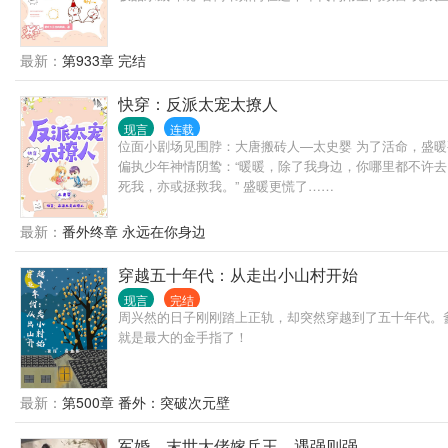
最新：
第933章 完结
快穿：反派太宠太撩人
现言
连载
位面小剧场见围脖：大唐搬砖人—太史婴 为了活命，盛
偏执少年神情阴鸷：“暖暖，除了我身边，你哪里都不许去。
死我，亦或拯救我。” 盛暖更慌了……
最新：
番外终章 永远在你身边
穿越五十年代：从走出小山村开始
现言
完结
周兴然的日子刚刚踏上正轨，却突然穿越到了五十年代。爹
就是最大的金手指了！
最新：
第500章 番外：突破次元壁
军婚，末世大佬嫁兵王，遇强则强