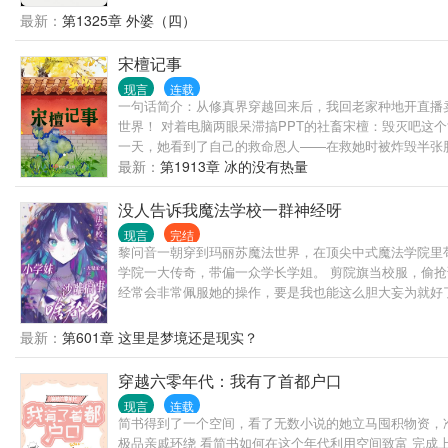
最新：
第1325章 外婆（四）
宋檀记事
现言
连载
一句话简介：从修真界穿越回来后，我回老家种地开直播
世界！ 对着电脑两眼呆滞搞PPT的社畜宋檀：毁灭吧这
一天，她看到了自己的救命恩人——在救她时被炸毁半张
滋补容颜，不知道…… ［纯种田，真的种田那种］ ［有
最新：
第1913章 冰的没有热量
没人告诉我魔法学校一群神经呀
现言
完结
黎问音一朝穿到玛丽苏魔法世界，在顶尖中式魔法学院里
学院一大传奇，带偏一众学长学姐。 剪院旗当校服，偷
经常会非常佩服她的操作，要是我也能这么胆大妄为就好
最新：
第601章 这里是梦境还是现实？
穿越六零年代：我有了首都户口
现言
连载
简书得到了一个空间，看了无数小说的她立马囤积物资，准
极品亲戚环绕 看简书如何在这个年代利用空间致富 完成