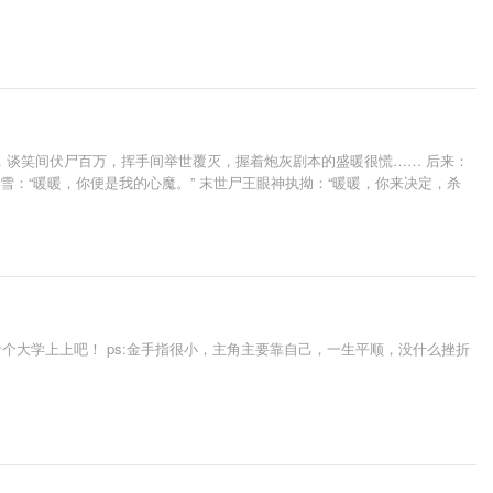
，谈笑间伏尸百万，挥手间举世覆灭，握着炮灰剧本的盛暖很慌…… 后来：
雪：“暖暖，你便是我的心魔。” 末世尸王眼神执拗：“暖暖，你来决定，杀
大学上上吧！ ps:金手指很小，主角主要靠自己，一生平顺，没什么挫折