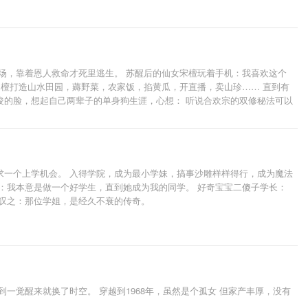
场，靠着恩人救命才死里逃生。 苏醒后的仙女宋檀玩着手机：我喜欢这个
，宋檀打造山水田园，薅野菜，农家饭，掐黄瓜，开直播，卖山珍…… 直到有
俊的脸，想起自己两辈子的单身狗生涯，心想： 听说合欢宗的双修秘法可以
求一个上学机会。 入得学院，成为最小学妹，搞事沙雕样样得行，成为魔法
：我本意是做一个好学生，直到她成为我的同学。 好奇宝宝二傻子学长：
之叹之：那位学姐，是经久不衰的传奇。
一觉醒来就换了时空。 穿越到1968年，虽然是个孤女 但家产丰厚，没有