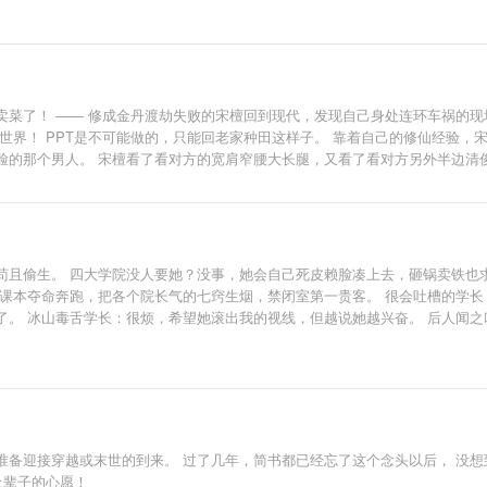
卖菜了！ —— 修成金丹渡劫失败的宋檀回到现代，发现自己身处连环车祸的现
个世界！ PPT是不可能做的，只能回老家种田这样子。 靠着自己的修仙经验
脸的那个男人。 宋檀看了看对方的宽肩窄腰大长腿，又看了看对方另外半边清
男主，戏份不多］
苟且偷生。 四大学院没人要她？没事，她会自己死皮赖脸凑上去，砸锅卖铁也
抢课本夺命奔跑，把各个院长气的七窍生烟，禁闭室第一贵客。 很会吐槽的学长
了。 冰山毒舌学长：很烦，希望她滚出我的视线，但越说她越兴奋。 后人闻
备迎接穿越或末世的到来。 过了几年，简书都已经忘了这个念头以后， 没想到
上辈子的心愿！