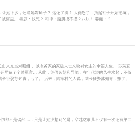
，让她下乡，还逼她嫁瘫子？ 这还了得？ 大佬怒了，撸起袖子开始挖坑，
被窝里。 姜颜：找死？ 司律：腹肌摸不摸？八块！ 姜颜：？
出来充当对照组， 以老苏家的家破人亡来映衬女主的幸福人生。 苏茉直
，开局嫁了个帅军官… 从此，凭借智慧和异能，在年代混的风生水起，不仅
说，陆长征娶苏知青，亏了。 后来，陆家村的人说，陆长征娶苏知青，赚了。
不是偶然...... 只是让她没想到的是，穿越这事儿不仅有一次还有第二