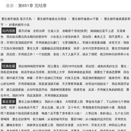
国在这个动乱的年代，书写自己的传奇！
最新：
第651章 完结章
-
-
-
重生都市修真 落月天风
重生都市修真全文阅读
重生都市修真txt下载
重生都市修真最新章
-
节
好看的都市小说
站内强推
霸天武魂
全职法师
仕途人生
攻略那个渣攻[快穿]
娘娘她总是不上进
京宠春
色
我在娱乐圈当风水顾问的那些年
小欢喜之小保安的春天
四合院：禽兽之王
我不是野人
末
世：开局打造顶级庇护所
开局就被赶出豪门
七零清醒美人，军婚大佬宠妻成瘾
末世天灾：我收
了贝加尔湖你随意
重生九零：踹翻极品后我逆袭暴富
快穿：在年代世界悠闲生活
重生空间娇娇
媳
四合院：开局就王炸！一个别想跑
老祖：为了人族不灭，就从了我吧
糙汉特种兵的乖乖小夫
郎
经典收藏
我在精神病院学斩神
院士重生：回到1975当知青
四合院：咸鱼的美好生活
重生：
我爸是煤老板
校花学姐从无绯闻，直到我上大学
我有神级收益系统
都重生了谁谈恋爱啊
四合
院：垂钓诸天万物
神豪：开局十连抽亿万奖励
钓鱼又赶海，我是渔村最靓的仔
随身空间：重返
山村去种田
开局吞噬技能，我直接顶级天赋
天天警察局备案，你管这叫搞副业？
我在美国开诊
所
建立超级家族：从52年隐居开始
我家树洞通唐朝
医路官途
反派：开局被主角妈妈暗恋
重
生年代，我的1978
我反派跟班，开局强吻反派姐姐
最近更新
重生之娱乐圈教父
我的大小魔女
大明星爱上我
孽徒你无敌了，下山找你七个师姐
去吧
快穿：短命炮灰不死了
美女总裁，请上车
五十年代：带着随身空间进城奔小康
甩我是
吧？那就捡个校花回家当老婆
悔婚？反手娶了资本家大小姐！
八零赶海：鱼虾成山，九个女儿吃
香喝辣
重生在好莱坞
权力巅峰：从省府秘书开始
重回1982：从小舢板到远洋巨轮
开局穷光
蛋，赚钱全靠挂！
病娇美女总裁爱上我
我的区长老婆
火红年代：开发北大荒，种田赶山养全
家
身为精英人形的我，你让我当保镖
交叉平行线
灵事录
以法律之名
我省府大秘，问鼎京