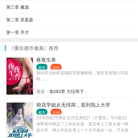
第三章 尴尬
第二章 苏盈盈
第一章 齐才
《重生都市修真》推荐
夜夜生香
都市
完结
曾经高冷的班花嘲笑我是癞蛤蟆，现在竟来我公司应
聘……
最新：
第283章 大结局下
校花学姐从无绯闻，直到我上大学
都市
完结
[日常轻松]?[单女主]?[无系统]?［不重生］?[小甜文]
洛野高中暗恋了三年的女孩，甚至考上了跟女孩一样
的大学，两人约定好考上一个大学就在一起，可女孩
竟然反悔了。 悲痛之下，洛野化身恋爱小说作者，没