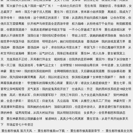
圈
军火贩子什么鬼？我就一破产厂长！
一名SS士兵的日常
苍生有我
我被炒后，市值暴跌，女
总裁哭了
86年：我五个嫂子没人照顾
重生70：猎王归来，资本家小姐求我娶
离婚后，我成为了
医学传奇！
律政先锋：这个律师正的发邪！
官梯：从选调生开始问鼎权力巅峰
让你办军校，你
佣兵百万震慑鹰酱
扒开相声马褂里面全是西游辛密
权力巅峰：从拒绝省厅千金开始
刚觉醒透视
眼，你要跟我退婚？
张易发老师解读书籍文字版
一不小心穿越成了老天爷
重生成游戏玩家
平
庸的人不拯救世界
顶我仕途？我转投纪委你慌啥！
带娃上综艺，孩她妈杨蜜求我收敛
独自在异
能世界中闯荡升级
医武双绝
明明是合约，她们却想假戏真做
最强战神
我的游戏直通万界
最
强战神
最强战神
最强战神
仙子，求你别再从书里出来了
举国飞升！十四亿魔修吓哭异界
从
村支书到仕途巅峰
重生85：运气好亿点，我靠赶海成首富
重生64，猎人出身，妻女被我宠上
天
充值系统不正经，开局暴打拜金女
规则怪谈：但我养的是邪神啊
重回70：替妹下乡没物资？
我一天三顿
我反派他哥，专薅气运之女！
全球警报！SSSSS级仙尊归来
中年逆袭，女儿助我变
神豪
重生1961：我的签到系统能种田
全网嘲我模仿顶流，天后砸钱逼我退圈
医仙纵横花都
重
回62，我为国铸剑薅哭鹰酱
高武：我以剑道证长生
扮演校花她爹？女神努力我躺平！
御兽：全
网看我暴虐前妻！
带货翻车的我曝光黑心商家
重回八零：谁说女儿都是赔钱货？
重生七零，我
要帮父亲鸣冤昭雪
灵气复苏：我的捉鬼系统开挂了
仕途风云：升迁
我的黑科技系统是18级文明
造物
高武：替弟从军，归来问我要军职？
消失三年回归，九个女总裁为我杀疯了
契约神级兽
娘，全是小萝莉！
退役兵王：归途无名
凡尘战场
军阀：从搬空上海兵工厂开始
神豪判官：开
局直播审判霸座仙
我和她的合租条约
顶级玩家回归，但是是吟游诗人
废兽逆袭打脸不按套路出
牌的神兽
猛男闯莞城，从四大村姑开始
我从明朝活到现在
女多男少：全世界都想和我谈恋
爱
重生神豪系统让我躺赢全球
被虐88次，真真少爷心死离家
重生官场：从老干局开始执掌天
下
市场监管七十年变迁
-
-
-
重生都市修真 落月天风
重生都市修真txt下载
重生都市修真最新章节
重生都市修真全文阅