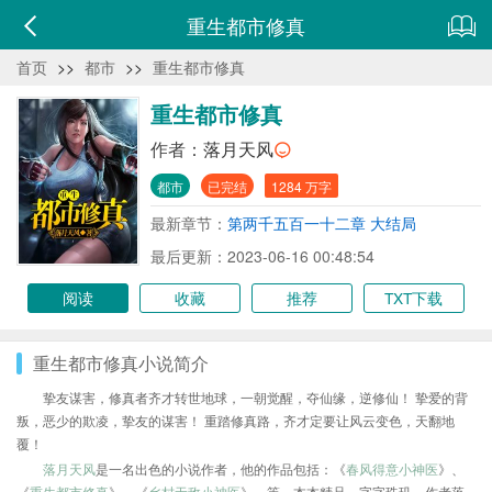
重生都市修真
首页
>>
都市
>>
重生都市修真
重生都市修真
作者：
落月天风
都市
已完结
1284 万字
最新章节：
第两千五百一十二章 大结局
最后更新：2023-06-16 00:48:54
阅读
收藏
推荐
TXT下载
重生都市修真小说简介
挚友谋害，修真者齐才转世地球，一朝觉醒，夺仙缘，逆修仙！ 挚爱的背
叛，恶少的欺凌，挚友的谋害！ 重踏修真路，齐才定要让风云变色，天翻地
覆！
落月天风
是一名出色的小说作者，他的作品包括：《
春风得意小神医
》、
《
重生都市修真
》、《
乡村无敌小神医
》、等，本本精品，字字珠玑，作者落