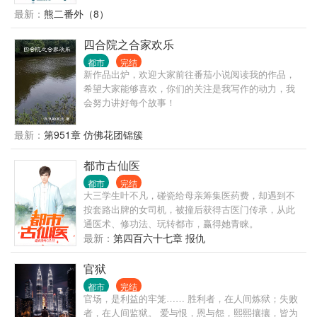
想到大学还没开学，他写的小说冲上了平台榜首，他
最新：
熊二番外（8）
竟然火了…… 上大学后，洛野原以为自己再也不会谈
恋爱，却偶然相识了高冷学姐。 洛野决定，要偷偷跟
四合院之合家欢乐
学姐谈恋爱，然后惊艳所有人。 等他和高冷学姐手拉
都市
完结
手出现在学校里的时候，全校都震惊了。 高冷校花苏
新作品出炉，欢迎大家前往番茄小说阅读我的作品，
白粥的身边竟然出现了男人？ 这时，暗恋三年的女孩
希望大家能够喜欢，你们的关注是我写作的动力，我
却发现自己心里是有他的，于是再次展开了对洛野的
会努力讲好每个故事！
追求。 “抱歉，小学弟已经是我的人了。”苏白粥强势
的说道。 …… “后来呢？洛野先生，您跟知名漫画家
最新：
第951章 仿佛花团锦簇
苏白粥是怎么相爱的呢？” 听到此话，洛野摸了摸脑
袋，看着那个绝美的身影，轻声笑道:“她偷偷把我的书
都市古仙医
给漫画改编了……”
都市
完结
大三学生叶不凡，碰瓷给母亲筹集医药费，却遇到不
按套路出牌的女司机，被撞后获得古医门传承，从此
通医术、修功法、玩转都市，赢得她青睐。
最新：
第四百六十七章 报仇
官狱
都市
完结
官场，是利益的牢笼…… 胜利者，在人间炼狱；失败
者，在人间监狱。 爱与恨，恩与怨，熙熙攘攘，皆为