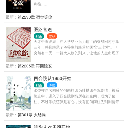
利往……
最新：
第2290章 宿舍等你
医路官途
都市
完结
天才中医凌游，在大学毕业后为逝世的爷爷回村守孝
三年，并且继承了爷爷生前经营的医馆“三七堂”。 可
突然有一天，一群大人物的到来，让他的人生出现了
转折，本想一生行医的他，在经历了一些现实的打击
之后，他明白了下医医人，上医医国的道理，为了救
最新：
第2205章 再回陵安
治更多的人，从而毅然决然的走向了官场，游走在
政、军、商等各种圈子。 从赤脚郎中，到执政一方，
四合院从1953开始
从懵懂青涩，到老成练达，看凌游如何达成他心中“安
都市
连载
得广厦千万间，大庇天下寒士俱欢颜的崇高理想”。
跟傻柱同名同姓的何雨柱因为吐槽四合院剧情，被系
注：本文只是小说，文中提到的药方偏方以及医疗手
统选中，进入了四合院剧情所在的空间，成为了傻
法不可尝试。
柱。不过系统还算是有心，没有把何雨柱丢到剧情开
始的时候，而是把何雨柱丢到了何大清跟白寡妇跑路
前。 既然来了，既然有系统，我这个何雨柱这辈子不
最新：
第301章 大结局
再被忽悠，不再当舔狗。活出自己，活出潇洒。
综影从欢乐颂开始