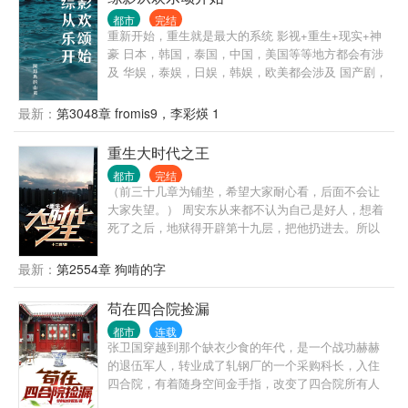
都市
完结
重新开始，重生就是最大的系统 影视+重生+现实+神
豪 日本，韩国，泰国，中国，美国等等地方都会有涉
及 华娱，泰娱，日娱，韩娱，欧美都会涉及 国产剧，
日剧，韩剧，欧美剧也不能少 三十而已，欢乐颂，流
金岁月，猎场，精英律师等等等 希望大家喜欢。
最新：
第3048章 fromis9，李彩煐 1
重生大时代之王
都市
完结
（前三十几章为铺垫，希望大家耐心看，后面不会让
大家失望。） 周安东从来都不认为自己是好人，想着
死了之后，地狱得开辟第十九层，把他扔进去。所以
在2021年某天，他做了人生中第一件好事，在疾驰的
车轮下救了一个孕妇。 也许是老天爷感动他的回头是
最新：
第2554章 狗啃的字
岸，把他送回了1992年，这个传统思维还占据着主导
地位的时代。一个拥有无比开放观念和阅历的男人，
苟在四合院捡漏
对这个时代的冲击是巨大的，对御姐的诱惑也是巨大
都市
连载
的。
张卫国穿越到那个缺衣少食的年代，是一个战功赫赫
的退伍军人，转业成了轧钢厂的一个采购科长，入住
四合院，有着随身空间金手指，改变了四合院所有人
的命运。 天道不公，命运坎坷，一力破之。 而看张卫