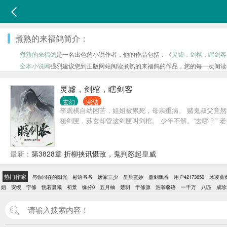
煮熟的来福鸽简介：
煮熟的来福鸽
是一名出色的小说作者，他的作品包括：《
灵墟，剑棺，瞎剑客
全本小说网
强烈建议您到正版网站阅读煮熟的来福鸽的作品，您的每一次阅读
灵墟，剑棺，瞎剑客
玄幻
完结
李观棋自幼困苦，姐姐被累死，母亲重病。 赌鬼叔父竟然
秘剑匣，苏玄却管这剑匣叫剑棺。 少年不解。“去哪？”
最新：
第3828章 折柳挟讯慑敌，鬼判怒起皇威
热门作家
与你同在的阳光
彬语爷爷
唐家三少
星辰玄妙
墨剑飘香
用户42173650
冰凌蔷
姐
安缨
宁修
恍若晨曦
初景
缘分0
五月柚
楚玥
于修源
浩瀚馨语
一千万
八匹
成珍