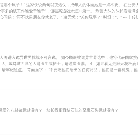
惹那个疯子！” 这家伙说两句就变炮仗，成年人的体面她是一点不要。 在公
少事多的破工作谁爱干谁干”，但破案追凶永远冲第一。 刑警大队的队长看着
候：“再不找男朋友你就老了。” 凌无忧：“关你屁事？” 时垣：“。” --- 
的人将进入诡异世界挑战不可言说。 如今顾毅被诡异世界选中，他将代表国家挑
洁。 3、戴鸟嘴面具的人是医生或护士，请谨遵医嘱。 4、如果看见走廊天花板
，请牢记这点。 背面血字： “不要吃他们给出的任何药品，他们是一群魔鬼，他
母爱的八卦镜见过没有？一块长得跟肾结石似的至宝石头见过没有？