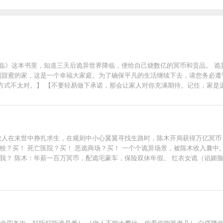
降临》这本书里，知道三天后诡异世界降临，便给自己烧数亿的冥币和贡品。 
来到甜蜜的家，这是一个幸福大家庭。为了确保平凡的生活继续下去，请您务必遵
方式不太对。】 【不要轻易做下承诺，那会让家人对你充满期待。记住，家是
数人在末世中挣扎求生，在规则中小心翼翼寻找生路时，陈木开局获得万亿冥币
校？买！ 死亡医院？买！ 恶诡商场？买！ 一个个诡异场景，被陈木收入囊中
我？ 陈木：年薪一百万冥币，配诡宅豪车，保险双休年假。 红衣女诡（谄媚
，陈木违法了规则 恶诡：你违反了规则，想好自己怎么死了吗？ 陈木：我说
南西北四条街，打听打听谁是爹］ ［做人不能太攀比，你看你能算老几］ 白塔