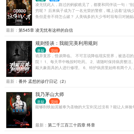
凌无忧此人，路过的蚂蚁瞧见了，都要和同伴说一句：“别
穷呢？ 后来疯子成为了一名光荣的警察，嘴上说着“这钱
鱼但是舍不得怎么破？ 人美钱多的大少爷时垣每日对她贴心问
最新：
第545章 凌无忧有这样的自信
规则怪谈：我能完美利用规则
悬疑
完结
诡异复苏，怪谈降临。 不可言说降临现实世界，被选召
院！ 1、每天早中晚按时吃药。 2、请随时保持病房整
戴大象面具的人进行修理。 6、特护病房里始终有两个人
最新：
番外 孟想的诊疗日记（2）
我乃茅山大师
悬疑
完结
能够削铁如泥被奉为圣物的大宝剑见过没有？能让人体验
最新：
第二千三百三十四章 终章