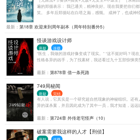
遍的郑循表示： 我已通关，精神良好。现在我要把你们都
笑。 多年后郑循站在白塔之巅，感慨。 成神了，也成神
最新：
第18章 欢迎来到周年副本（周年特别番外5）
怪谈游戏设计师
悬疑
连载
“医生，我做的游戏好像变成了现实。” “这不挺好吗？
性格各异的凶手，为了找素材，我还看过九十五部惊悚类型
最新：
第878章 借一条死路
749局秘闻
悬疑
完结
有人说，它其实是一个研究超自然现象的神秘组织。还有
异的谋杀案，并且因此成为了其中一员，我才知道，远远比你
最新：
第724章 外传老宅怪声（10）
破案需要我这样的人才【刑侦】
悬疑
连载