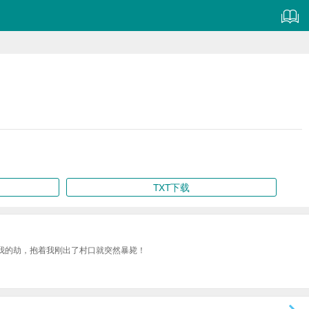
TXT下载
我的劫，抱着我刚出了村口就突然暴毙！
。