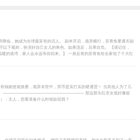
诡异降临，她成为全球最富有的活人。 副本开启，诡异横行，苏青鱼要通关副
守以下规则，扮演好自己女儿的角色。如果违反，后果自负。 【请记住，
温暖的港湾，家人会永远等你回来。】 一身反骨的苏青鱼给全家包了个大红
 有钱能使诡推磨，诡异末世中，冥币是实打实的硬通货！ 当其他人为了几
。 ———————————————————— 那边那头红衣女诡好像挺
脸）：主人，您看准备什么时候奴役我？
一个数，五个亿！买下诡异场景！ 恶诡：您的话就是规则。没人比您更懂规
降临，全球开启死亡副本模式。 绑定了无限模拟系统，被迫在新手关刷了一千