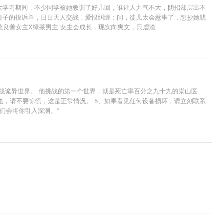
安大学习期间，不少同学被她教训了好几回，谁让人力气不大，阴招却层出不
满桌子的投诉单，日日天人交战，爱恨纠缠：问，徒儿太会惹事了，想抄她鱿
非传统良善女主X绿茶男主 女主会成长，现实向爽文，只虐渣
战诡异世界。 他挑战的第一个世界，就是死亡率百分之九十九的崇山医
滴血，请不要惊慌，这是正常情况。 5、如果看见任何设备损坏，请立刻联系
们会将你引入深渊。”