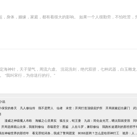
运，身体，姻缘，家庭，都有着很大的影响。 如果一个人很勤劳，不怕吃苦，
定海神针，天子望气，周流六虚。 浣花洗剑，绝代双骄，七种武器，白玉雕龙
 “我叫宋行，为你送行的行。”
小说
小保安的春天
凡人修仙传
我不是野人
仙者
末世：开局打造顶级庇护所
开局就被赶出豪门
武
郎
）
漫威之神级魔人布欧
海贼之心灵果实
狐生女，蛇王妻
九叔：简化金光咒，晒太阳就变强
同
开局选择观山太保，我签到修仙
吞噬星空：图鉴
人在斗罗，兼职修仙
我跑长途遇到的那些邪乎
我在神秘世界的那些年
看见罪犯词条，我成了警局团宠
BOSS直聘？怎么是给邪神打工
诡异：人