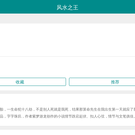
风水之王
收藏
推荐
胎，一生命犯十八劫，不是别人死就是我死，结果那算命先生在我出生第一天就应了
品，字字珠玑，作者紫梦游龙创作的小说情节跌宕起伏、扣人心弦，情节与文笔俱佳
l