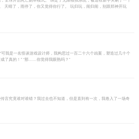
。 天晴了，雨停了，你又觉得你行了。 玩归玩，闹归闹，别跟郑神开玩
” “可我是一名怪谈游戏设计师，我构思过一百二十六个凶案，塑造过几十个
了真的！” “那……你觉得我眼熟吗？”
些传言究竟谁对谁错？我过去也不知道，但是直到有一次，我卷入了一场奇