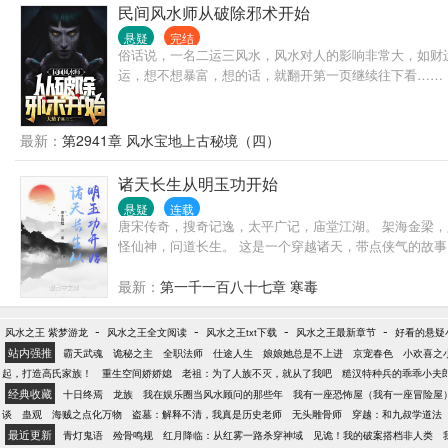
民间风水师从破除邪术开始
悬疑
完结
俗话说，一名二运三风水，风水对人的影响非常大，如财
运，想不想暴富，想的话，就翻开第一页继续往下看……
最新：
第2941章 风水宝地上古秘境（四）
诸天长生从明玉功开始
悬疑
连载
唐宋传奇，搜奇记逸，太平广记，庙堂江湖。 架海金梁，
怪仙神，问道长生。 这是一个穿越诸天，带点侠气的故事。
最新：
第一千一百八十七章 寒毒
-
-
-
-
风水之王 紫梦游龙
风水之王全文阅读
风水之王txt下载
风水之王最新章节
好看的悬疑
站内强推
霸天武魂
诡秘之主
全职法师
仕途人生
娘娘她总是不上进
京宠春色
小欢喜之
起，打造高氏家族！
重生空间娇娇媳
老祖：为了人族不灭，就从了我吧
糙汉特种兵的乖乖小夫
经典收藏
十日终焉
龙族
我在娱乐圈当风水顾问的那些年
我有一座恐怖屋（我有一座冒险屋
谈
蛊观
海贼之点化万物
盗墓：解释不清，我真是历史老师
无头雕骨师
穿越：和九叔学道法
最近更新
青灯鬼语
殓骨鸣规
红月降临：从红雾一路杀穿神域
见诡！我的破案搭档非人类