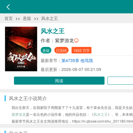
首页
>>
悬疑
>>
风水之王
风水之王
作者：
紫梦游龙
悬疑
已完结
1933 万字
最新章节：
第4735章 他骂我
最后更新：2026-08-07 00:21:09
阅读
风水之王小说简介
我出生那天，在我家院子周围落下了十九道雷，有个算命先生说，我是天生妖
紫梦游龙
是一名出色的小说作者，他的作品包括：《
风水之王
》、等，本本精
最新章节风水之王全文阅读推荐地址：https://m.qbxsw.com/shu_201180.htm