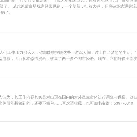
鲨了。 从此以后白塔玩家经常见到，一个萌新，扛着大锤，开启破坏式通关流
经病了。
现在人们工作压力那么大，你却能够摆脱这些，游戏人间，过上自己梦想的生活。
电影，四百多本恐怖漫画，收集了两千多个都市怪谈。现在，它们好像全部变成
人认为，其工作内容其实是对出现在国内的对外星生命体进行调查与保密。这
所能想象到的，还要不简单……喜欢请收藏，也可加书友群：539770310