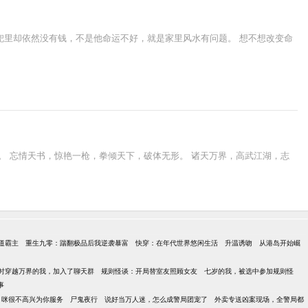
兜里却依然没有钱，不是他命运不好，就是家里风水有问题。 想不想改变命
。 忘情天书，惊艳一枪，拳倾天下，破体无形。 诸天万界，高武江湖，志
道霸主
重生九零：踹翻极品后我逆袭暴富
快穿：在年代世界悠闲生活
升温诱吻
从港岛开始崛
时穿越万界的我，加入了聊天群
规则怪谈：开局替室友照顾女友
七岁的我，被选中参加规则怪
事
，咪很不高兴为你服务
尸鬼夜行
说好当万人迷，怎么成警局团宠了
外卖专送凶案现场，全警局都