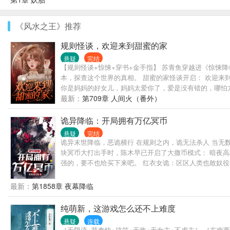
《风水之王》推荐
规则怪谈，欢迎来到甜蜜的家
悬疑
完结
【规则怪谈+惊悚+穿书+金手指】 苏青鱼穿越进《惊悚
本，探查这个世界的真相。 甜蜜的家怪谈开启： 欢迎
你是妈妈的好女儿，妈妈太爱你了，爱是没有错的，哪怕
包，在家人的鞠躬中，离开家门。
最新：
第709章 人间火（番外）
诡异降临：开局拥有万亿冥币
悬疑
完结
诡异末世降临，恶诡横行 在规则之内，诡无法杀人 当无
块冥币大打出手时，陈木早已开启了大撒币模式： 暗夜高
强的，要不也给买下来吧。 红衣女诡：区区人类也敢奴役
———————————————————— 诡异场景中
则。
最新：
第1858章 夜幕降临
纯萌新，这游戏怎么还不上难度
悬疑
连载
［无限流+节奏快+搞笑+无敌+无女主+不虐主］ ［东