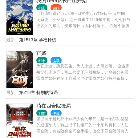
我的1949从长白山开始
都市
完结
（赶山打猎+年代大事+日常生活+过好日子 无空间、
无系统、不圣母） 谢一城重生到1949年初，刚刚解放
没多久的东北，安东省长白山林村落中。 在这个物资
贫瘠百废待兴、山珍无数的年代，整个长白山成了家
中猎场。 脑袋大的猴头菇，千年成形的人参娃娃，满
最新：
第1513章 学校种植
山遍野的榛蘑山里红野核桃。 香嫩可口的飞龙，看到
人走不动道的傻狍子，松树林成群的灰贼。 数百斤的
官婿
野猪，如山般的黑瞎子，舔一口就能吓死人的山神
都市
连载
爷。 还有那民间流传已久的五大仙，黑水白山，尽在
为官之道，惠及苍生。为人之道，光明磊落。 企业家
此间！
岳父行迹诡异，富二代妻子珠胎暗结，让乡镇公务员
雷成才如芒在刺！且看乡巴佬雷成才如何披荆斩棘，
走上一条扶摇直上的康庄大道！！
最新：
第213章 特别的待遇
苟在四合院捡漏
都市
连载
张卫国穿越到那个缺衣少食的年代，是一个战功赫赫
的退伍军人，转业成了轧钢厂的一个采购科长，入住
四合院，有着随身空间金手指，改变了四合院所有人
的命运。 天道不公，命运坎坷，一力破之。 而看张卫