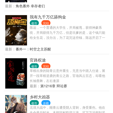
自己当人。” “？” ... 自我介绍一下，我叫程实，从不骗
最新：
角色番外 幸存者们
人的程实。 什么，你没听说过我？ 没关系，你只是还
没被我骗过。 很快，你就会记得了。 ... 书名，其他均
我有九千万亿舔狗金
为推广。 无系统，不无敌，非爽文，介意慎入 ...
都市
完结
陈远，一个普通的大学生，开局被甩，获得神豪系
统，开局获得九千万亿，但是坑爹的是，这个钱只能
给女生花，没办法，为了花完这些钱，陈远开启了一
条不同寻常的神豪之路！
最新：
番外一：时空之主苏醒
官路权途
都市
完结
草根出身的陆青云意外重生，无意当中踏入仕途，展
开一段草根逆袭的青云之路，官场风云百态，却看他
长袖善舞，左右逢源
最新：
第1216章 辩论赛
乡村大凶器
都市
连载
北境大战中，顾青云遭受阴人背刺，身受重伤。他在
生命最后时光，本想回村祭拜父亲，可万万没想到居