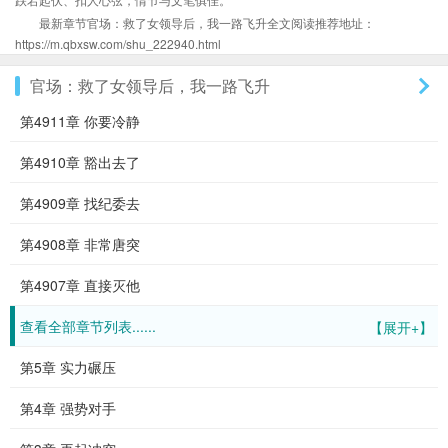
最新章节官场：救了女领导后，我一路飞升全文阅读推荐地址：
https://m.qbxsw.com/shu_222940.html
官场：救了女领导后，我一路飞升
第4911章 你要冷静
第4910章 豁出去了
第4909章 找纪委去
第4908章 非常唐突
第4907章 直接灭他
查看全部章节列表......
【展开+】
第5章 实力碾压
第4章 强势对手