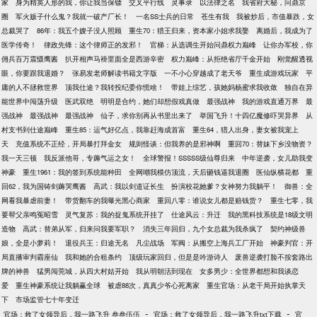
家
身为精英人形的我，你让我当保镖
交叉平行线
灵事录
以法律之名
我省府大秘，问鼎京
圈
军火贩子什么鬼？我就一破产厂长！
一名SS士兵的日常
苍生有我
我被炒后，市值暴跌，女
总裁哭了
86年：我五个嫂子没人照顾
重生70：猎王归来，资本家小姐求我娶
离婚后，我成为了
医学传奇！
律政先锋：这个律师正的发邪！
官梯：从选调生开始问鼎权力巅峰
让你办军校，你
佣兵百万震慑鹰酱
扒开相声马褂里面全是西游辛密
权力巅峰：从拒绝省厅千金开始
刚觉醒透视
眼，你要跟我退婚？
张易发老师解读书籍文字版
一不小心穿越成了老天爷
重生成游戏玩家
平
庸的人不拯救世界
顶我仕途？我转投纪委你慌啥！
带娃上综艺，孩她妈杨蜜求我收敛
独自在异
能世界中闯荡升级
医武双绝
明明是合约，她们却想假戏真做
最强战神
我的游戏直通万界
最
强战神
最强战神
最强战神
仙子，求你别再从书里出来了
举国飞升！十四亿魔修吓哭异界
从
村支书到仕途巅峰
重生85：运气好亿点，我靠赶海成首富
重生64，猎人出身，妻女被我宠上
天
充值系统不正经，开局暴打拜金女
规则怪谈：但我养的是邪神啊
重回70：替妹下乡没物资？
我一天三顿
我反派他哥，专薅气运之女！
全球警报！SSSSS级仙尊归来
中年逆袭，女儿助我变
神豪
重生1961：我的签到系统能种田
全网嘲我模仿顶流，天后砸钱逼我退圈
医仙纵横花都
重
回62，我为国铸剑薅哭鹰酱
高武：我以剑道证长生
扮演校花她爹？女神努力我躺平！
御兽：全
网看我暴虐前妻！
带货翻车的我曝光黑心商家
重回八零：谁说女儿都是赔钱货？
重生七零，我
要帮父亲鸣冤昭雪
灵气复苏：我的捉鬼系统开挂了
仕途风云：升迁
我的黑科技系统是18级文明
造物
高武：替弟从军，归来问我要军职？
消失三年回归，九个女总裁为我杀疯了
契约神级兽
娘，全是小萝莉！
退役兵王：归途无名
凡尘战场
军阀：从搬空上海兵工厂开始
神豪判官：开
局直播审判霸座仙
我和她的合租条约
顶级玩家回归，但是是吟游诗人
废兽逆袭打脸不按套路出
牌的神兽
猛男闯莞城，从四大村姑开始
我从明朝活到现在
女多男少：全世界都想和我谈恋
爱
重生神豪系统让我躺赢全球
被虐88次，真真少爷心死离家
重生官场：从老干局开始执掌天
下
市场监管七十年变迁
-
-
官场：救了女领导后，我一路飞升 叁叁伍伍
官场：救了女领导后，我一路飞升txt下载
官