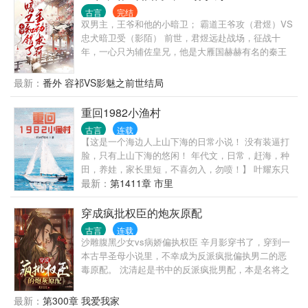
了！ 据说隔壁剑宗大师兄每日晨起挥剑一千下？ 秦
古言
完结
姝：两千次！ …… 人人都道丹宗的秦姝疯了，一个炼
双男主，王爷和他的小暗卫； 霸道王爷攻（君煜）VS
丹师比剑仙还卷，从此整个玄天宗的修士都疯了。 八
忠犬暗卫受（影陌） 前世，君煜远赴战场，征战十
年后，庶妹横空出世，秦姝主动卷铺盖走人。 玄天宗
年，一心只为辅佐皇兄，他是大雁国赫赫有名的秦王
又疯了，“何人劫持我大师姐！” 传闻中杀人不眨眼的
殿下，是百姓口中赞颂的少年英雄，然而就在他的皇
大魔王谢释渊放出话去，“谁敢动我爱妻秦姝，便是与
兄登基时，他却因谋逆罪名被刺死，在他众叛亲离
最新：
番外 容祁VS影魅之前世结局
我重天宫为敌。” 此消息一出，整个修仙界都震惊了。
时，愿意为他舍弃性命的竟然只有他最不喜的暗卫。
跑路途中不忘刷玉简与时俱进的秦姝满头问号，岂料
重来一世，他不会再帮助皇兄，他要自己站上那最高
重回1982小渔村
那位大魔王却悄悄发来传音符，“仙子可还记得跟你花
的位置，要宠着小暗卫，许他一世繁华。 ———— 万
前月下小蛇蛇？” 八年前，她曾经一时心软救过一条小
古言
连载
箭齐发—— 影陌突然转身面对着君煜，双臂展开，以
黑蛇，谁成想居然真就被蛇缠上了？
【这是一个海边人上山下海的日常小说！ 没有装逼打
自己的后背死死替他挡住了利箭。 利箭透背，带着凛
脸，只有上山下海的悠闲！ 年代文，日常，赶海，种
冽的寒气掼透他的胸口，影陌吐出一大口血，眼神却
田，养娃，家长里短，不喜勿入，勿喷！】 叶耀东只
是从未有过的温柔，他强撑着最后的气力缓缓开口
是睡不着觉，想着去甲板上吹吹风，尿个尿，没想到
最新：
第1411章 市里
—— “咸丰十二年间，主子可还记得淏都城外被您救下
掉海里回到了1982年。 还是那个熟悉的小渔村，只是
的小乞丐，自那时起，属下就暗自发誓，此生定要报
他已经不是年轻时候的他了。 混账了半辈子，这回他
穿成疯批权臣的炮灰原配
答您，追随您，永不背叛。” ———— 影陌面无血
想好好来过的，只是怎么一个个都不相信呢…… 上辈
色，气若游丝：“主子——属下曾——曾问您姓名——
古言
连载
子没出息，这辈子他也没什么大理想大志向，只想挽
沙雕腹黑少女vs病娇偏执权臣 辛月影穿书了，穿到一
想报答您，您说‘不过是萍水相逢的陌生人，无需报
回遗憾，跟老婆好好过日子，一家子平安喜乐就好。
本古早圣母小说里，不幸成为反派疯批偏执男二的恶
答’，所以...属下叫了‘陌’。” ———— 君煜对小暗卫的
毒原配。 沈清起是书中的反派疯批男配，本是名将之
三大守则： 第一，无条件服从本王的命令； 第二，不
后，因得沈父得罪权贵，致使沈家蒙冤下狱，沈清起
许擅自受伤。 第三，永远不得对本王有所隐瞒。
于狱中饱经摧残，双腿残废。在被旧部救出之后，他
最新：
第300章 我爱我家