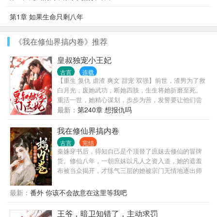
第1章 如果生命只剩八年
《我在修仙界搞内卷》推荐
皇叔独宠小王妃
古言
连载
【重生 复仇 虐渣 爽文 甜宠 双强】前世，渣男为了救
白月光，废她武功，断她四肢，生生将她折磨至死。
重活一世，她精心谋划，步步为营，发誓要让他们尝
尽她曾经受过的苦！什么白月光，不过就是一朵盛世
最新：
第240章 想报仇吗
白莲，想上位？那就让你上，爬得越高，摔得越惨！
渣男就该有渣男的下场，她就让他们永无翻身之日；
我在修仙界搞内卷
什么小心机，绿茶婊，她逮着一个收拾一个！却不曾
古言
完结
想，在复仇中，居然误惹了心机大尾巴狼的小皇叔，
秦姝穿书后，得知自己是个顶替了庶妹去修仙的冒牌
整日要亲亲还要抱抱
货。修仙八年，一朝庶妹以凡人之资入道，她的遮羞
布被当众揭开，才练气三层的她被宗门无情地逐出师
门。 她容貌绝色，被人炼做炉鼎，不出三年便香消玉
殒。 秦姝看着窗外蒙蒙亮的天色，陷入了沉思。 努力
最新：
番外 你该不会故意在这里等我吧
修仙！在庶妹入道之前提高修为！争取活下去！ 打坐
能提升修为？不睡了！ 吃顿饭一来一回两刻钟？不吃
王爷，暗卫知错了，主动求罚