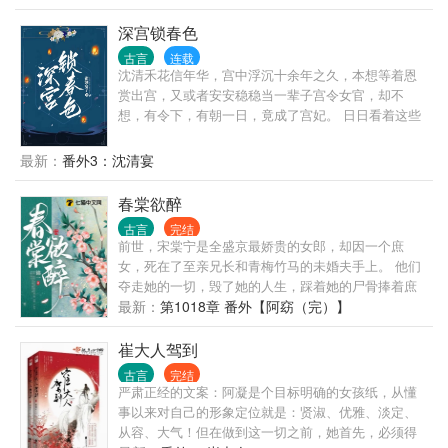
渐渐黑化，势要不择手段夺回曾经的一切。 而辛月影
刚穿来的第一天，这位疯批一上来就让她自尽。辛月
深宫锁春色
影动用智慧的小脑筋，命是暂时保住了，但是书中那
古言
连载
位圣母女主经常来站在道德制高点批判她。 辛月影转
沈清禾花信年华，宫中浮沉十余年之久，本想等着恩
手跟圣母女主的恶毒后妈成为了忘年交。与书中曾经
赏出宫，又或者安安稳稳当一辈子宫令女官，却不
与圣母交恶的反派们报团取暖。 我们的口号是：愿天
想，有令下，有朝一日，竟成了宫妃。 日日看着这些
下没有圣母！！！！ 后来啊，那个坐在轮椅上，终日
女人争斗，却不料自己也成了局中人。 沈清禾无奈。
满脸无望的少年，不知从哪天起变成了粘人精。
他是帝王，她是宫女。本就毫不相干的两人，却终究
最新：
番外3：沈清宴
要纠缠一生。
春棠欲醉
古言
完结
前世，宋棠宁是全盛京最娇贵的女郎，却因一个庶
女，死在了至亲兄长和青梅竹马的未婚夫手上。 他们
夺走她的一切，毁了她的人生，踩着她的尸骨捧着庶
女成为耀眼的骄阳，而她却毁容断腿，被囚于废院多
最新：
第1018章 番外【阿窈（完）】
年活活遭人勒死。 重生后，棠宁再也不要当那踏脚
石。 冷漠偏心的兄长，她不要。 爱慕白莲的表哥，她
崔大人驾到
断亲。 三心二意的未婚夫，她退婚。 等撕开庶女嘴
古言
完结
脸，兄长们和未婚夫跪在面前求她原谅。 宋棠宁冷
严肃正经的文案：阿凝是个目标明确的女孩纸，从懂
漠：原谅？呵，烧死了灰扬了才好。 她已经有阿兄
事以来对自己的形象定位就是：贤淑、优雅、淡定、
了，虽然新找的阿兄是个太监，名声不好，冷戾狠
从容、大气！但在做到这一切之前，她首先，必须得
辣，远远唤声督主就能吓的小儿啼哭。 可他唤她“小海