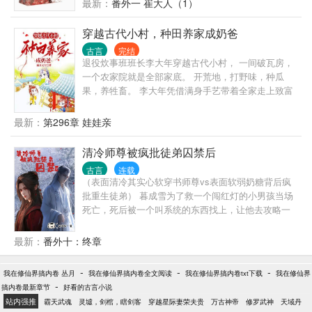
撸起袖子掀翻那帮装逼的伪君子！！！不正经文案：
最新：
番外一 崔大人（1）
棠”时，温柔极了。 …… 萧厌最初与棠宁独处时，被
他那么耀眼，宛若烈烈金乌让人不敢直视、不敢靠
人说于礼不合：“本督是个太监，有什么礼？” 后来满
近，就连他主动接近，阿凝都觉得自己要被烤化了，
穿越古代小村，种田养家成奶爸
室暖香，萧厌抱着醉红了眼的小姑娘：“小海棠，阿兄
始终不敢置信自己竟然拥有了这个男人。她有时候会
古言
完结
疼你。” …… ……
惴惴：你不嫌弃我笨？他道：智多者夭寿，你能拯救
退役炊事班班长李大年穿越古代小村， 一间破瓦房，
我和我们的孩子。她恼怒又担忧：就算以后我生的孩
一个农家院就是全部家底。 开荒地，打野味，种瓜
子能笨点，可你又不会变笨。他抱住她道：近墨者
果，养牲畜。 李大年凭借满身手艺带着全家走上致富
黑。——————————————本文是悬疑、推
路。
理、逗比、暖萌，希望大家会喜欢，欢迎入坑！
最新：
第296章 娃娃亲
清冷师尊被疯批徒弟囚禁后
古言
连载
（表面清冷其实心软穿书师尊vs表面软弱奶糖背后疯
批重生徒弟） 暮成雪为了救一个闯红灯的小男孩当场
死亡，死后被一个叫系统的东西找上，让他去攻略一
本书里黑化灭世的反派。 原着里 反派洛成渊因为小时
候被虐待，可怜巴巴却也不抱怨，长大后被人当成炉
最新：
番外十：终章
鼎，好不容易逃出去又被人发现魔族的身份，被人毁
了灵根，挖了金丹，推下魔渊。 而这一切，都是源于
-
-
-
我在修仙界搞内卷 丛月
我在修仙界搞内卷全文阅读
我在修仙界搞内卷txt下载
我在修仙界
他好师尊的一句不喜欢。 因为不喜欢他。 所以迎来了
-
搞内卷最新章节
好看的古言小说
各种不公。 最后，因为从小时候养到大的灵兽被师尊
站内强推
霸天武魂
灵墟，剑棺，瞎剑客
穿越星际妻荣夫贵
万古神帝
修罗武神
天域丹
杀死，反派黑化，拉着世界为他陪葬。 系统要求。 在