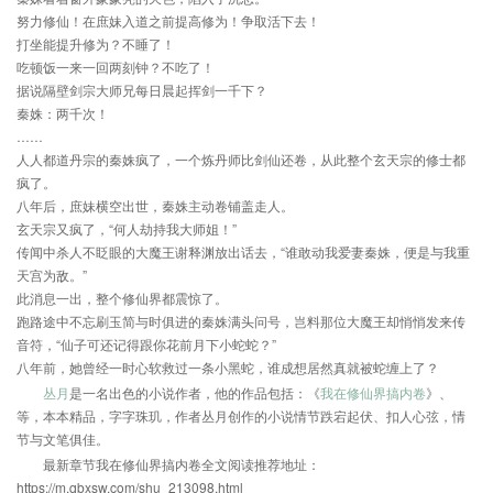
努力修仙！在庶妹入道之前提高修为！争取活下去！
打坐能提升修为？不睡了！
吃顿饭一来一回两刻钟？不吃了！
据说隔壁剑宗大师兄每日晨起挥剑一千下？
秦姝：两千次！
……
人人都道丹宗的秦姝疯了，一个炼丹师比剑仙还卷，从此整个玄天宗的修士都
疯了。
八年后，庶妹横空出世，秦姝主动卷铺盖走人。
玄天宗又疯了，“何人劫持我大师姐！”
传闻中杀人不眨眼的大魔王谢释渊放出话去，“谁敢动我爱妻秦姝，便是与我重
天宫为敌。”
此消息一出，整个修仙界都震惊了。
跑路途中不忘刷玉简与时俱进的秦姝满头问号，岂料那位大魔王却悄悄发来传
音符，“仙子可还记得跟你花前月下小蛇蛇？”
八年前，她曾经一时心软救过一条小黑蛇，谁成想居然真就被蛇缠上了？
丛月
是一名出色的小说作者，他的作品包括：《
我在修仙界搞内卷
》、
等，本本精品，字字珠玑，作者丛月创作的小说情节跌宕起伏、扣人心弦，情
节与文笔俱佳。
最新章节我在修仙界搞内卷全文阅读推荐地址：
https://m.qbxsw.com/shu_213098.html