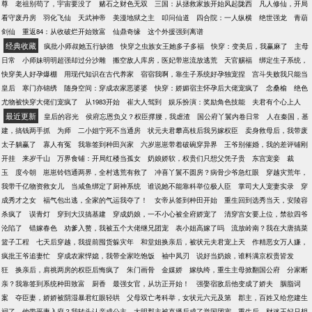
尊
老祖别苟了，宇宙要没了
赌石之财色无双
三国：从拯救家族开始风起陇西
凡人修仙，开局
不改动原着的情况下，改变原着灭世结局。 宿主获得
看守废丹房
羽化飞仙
天武神帝
美漫地狱之主
叩问仙道
四合院：一人纵横
绝世强龙
青葫
死遁重活一世的机会。 暮成雪：…… 有病就去治。
剑仙
重返84：从收破烂开始致富
仙鼎奇缘
这个外援强到离谱
你将人捅个半死，还希望他不计前嫌？ 他是脾气好，
经典收藏
疯批小师叔她五行缺德
快穿之虫族女王她多子多福
快穿：变美后，我赢麻了
主母
不是没脑子。 所幸他穿过来的时候，反派还小，他还
日常
小师妹明明超强却过分沙雕
搬空敌人库房，医妃带崽流放逃荒
天官赐福
绑定生子系统，
有暗箱操作的机会。 就在他九死一生，费尽心机以为
快穿美人好孕爆棚
用现代知识在古代养家
宿宿我啊，靠生子系统好孕独宠捏
宫斗失败我只能当
反派以后肯定会根正苗红，一路硕博的时候，一觉醒
皇后
寒门亦锦绣
随身空间：穿成农家恶婆婆
快穿：娇媚宿主怀孕后大佬宠疯了
念桑榆
绝色
来，发现自己四肢被绑。 原本乖巧徒弟，偏执的看着
尤物被快穿大佬们宠疯了
从1983开始
崔大人驾到
娱乐扮演：奖励角色技能
夫君有个心上人
他“师尊，地狱好冷，你来陪我好不好？” 暮成雪“……”
最近更新
皇后的容光
侯府忘恩负义？权臣撑腰，我虐渣
国公府丫鬟内卷日常
人在秦国，基
建，搞钱两手抓
为师
二小姐宁死不当通房
状元夫君攀高枝后我另嫁权臣
卖身救母后，我带废
太子躺赢了
寡人有冤
我靠签到种田兴家
六岁崽崽带着破碗穿异界
王爷别催婚，我的差评铺刚
开挂
来岁千山
万界食铺：开局红楼当孤女
奶娘娇软，权贵们只想父凭子贵
东宫宠妾
裁
玉
度今朝
崽崽铃铛通两界，全村逃荒有救了
冲喜丫鬟不圆房？病骨少爷急红眼
穿越灾荒年，
我带千亿物资救女儿
当咸鱼绑定了厨神系统
谁说她不能靠科举位极人臣
掌司大人宠妻实录
穿
成秀才之女
福气包出逃，全家的气运我夺了！
女帝从签到种田开始
重生回到选秀当天，安陵容
杀疯了
误青灯
穿到大汉搞基建
穿成奶娘，一不小心被全府娇宠了
清穿宫女要上位，禁欲四爷
沦陷了
错嫁春色
劝爹入赘，我被五个大佬继兄团宠
表小姐高嫁了吗
流放岭南？我在大唐搞菜
篮子工程
七天后穿越，我提前囤货躲灾年
和堂姐换亲后，被状元夫君宠上天
作精恶女万人嫌，
疯批王爷追妻忙
穿成农家悍媳，我带全家吃饱饭
袖中凤刃
说好当奶娘，谁料满京权贵皆发
狂
换亲后，肩祧两房的权臣后悔疯了
朱门画骨
金媒娇
嫁纨绔，重生主母掀翻国公府
分家断
亲？我靠签到系统种田致富
厨香
最强女官，从坊正开始！
强娶宿敌后他变成了娇夫
胭脂词
案
夺臣妻，娇娇被阴湿暴君红眼轻哄
父母双亡考科举，女状元六元及第
郡主，百姓又给您建生
祠了
他带平妻入府？我转头认亲成公主
大明郡主被直播后成了举国团宠
重生后，财迷王妃只想