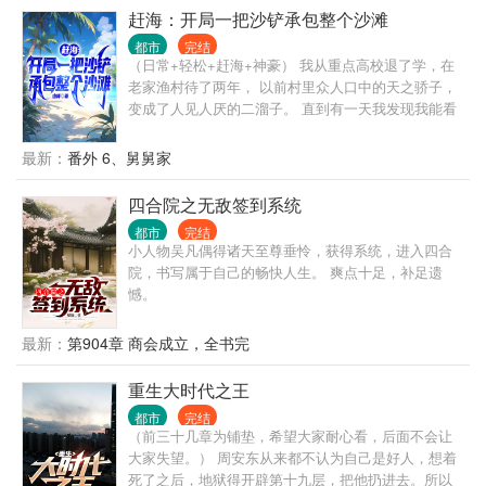
赶海：开局一把沙铲承包整个沙滩
都市
完结
（日常+轻松+赶海+神豪） 我从重点高校退了学，在
老家渔村待了两年， 以前村里众人口中的天之骄子，
变成了人见人厌的二溜子。 直到有一天我发现我能看
到自己的运气值，而且还能从一个虚拟的屏幕中兑换
赶海工具。 从此，我的人生就像开了挂。 一把沙铲，
最新：
番外 6、舅舅家
轻松日入数千； 一把铁锹，我居然挖到了一桶的黄油
蟹； 一支鱼竿在手，我感觉我承包了大海，属于自己
四合院之无敌签到系统
的大海，大黄花、大红斑… 简介无力，请看正文。
都市
完结
小人物吴凡偶得诸天至尊垂怜，获得系统，进入四合
院，书写属于自己的畅快人生。 爽点十足，补足遗
憾。
最新：
第904章 商会成立，全书完
重生大时代之王
都市
完结
（前三十几章为铺垫，希望大家耐心看，后面不会让
大家失望。） 周安东从来都不认为自己是好人，想着
死了之后，地狱得开辟第十九层，把他扔进去。所以