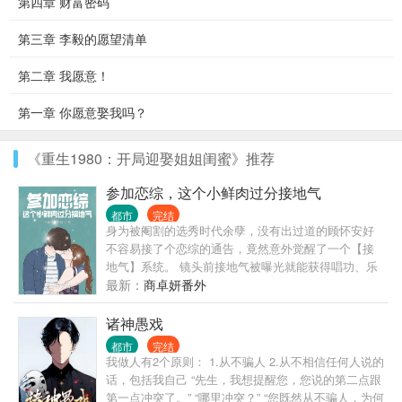
第四章 财富密码
第三章 李毅的愿望清单
第二章 我愿意！
第一章 你愿意娶我吗？
《重生1980：开局迎娶姐姐闺蜜》推荐
参加恋综，这个小鲜肉过分接地气
都市
完结
身为被阉割的选秀时代余孽，没有出过道的顾怀安好
不容易接了个恋综的通告，竟然意外觉醒了一个【接
地气】系统。 镜头前接地气被曝光就能获得唱功、乐
理、演技的加成，还有各种异世界词曲库文抄公当做
最新：
商卓妍番外
奖励！ 于是…… 恋综现场，身为节目颜值担当的顾怀
安画风逐渐跑偏！ 嗑瓜子、炫薯片、带女明星吃路边
诸神愚戏
摊！ 村口打篮球、蹭杀猪饭、带女嘉宾跳广场舞！ 做
都市
完结
明星艺人要吃减脂餐？ 不存在的！ 大口炫面条包子，
我做人有2个原则： 1.从不骗人 2.从不相信任何人说的
碳水暴击！ 鱼子酱要小口小口慢慢品？ 顾怀安：“有
话，包括我自己 “先生，我想提醒您，您说的第二点跟
没有搞错？这么点够谁吃啊？让隔壁老外看见还以为
第一点冲突了。” “哪里冲突？” “您既然从不骗人，为何