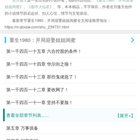
姐姐闺蜜
》、《
都市大仙君
》、等，本本精品，字字珠玑，作者沧月傲天创作
的小说情节跌宕起伏、扣人心弦，情节与文笔俱佳。
最新章节重生1980：开局迎娶姐姐闺蜜全文阅读推荐地址：
https://m.qbxsw.com/shu_239731.html
重生1980：开局迎娶姐姐闺蜜
第一千四百一十五章 六合控股的条件！
第一千四百一十四章 华尔街之狼！
第一千四百一十三章 那些鬼佬急了！
第一千四百一十二章 要收网了！
第一千四百一十一章 坚持不要脸！
查看全部章节列表......
【展开+】
第五章 万事俱备