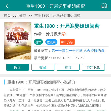
重生1980：开局迎娶姐姐闺蜜
首页
>>
都市
>>
重生1980：开局迎娶姐姐闺蜜
重生1980：开局迎娶姐姐闺蜜
作者：
沧月傲天
都市
连载中
683 万字
最新章节：
第一千四百一十五章 六合控股的条
件！
最后更新：2025-01-05 09:57:52
阅读
收藏
推荐
TXT下载
重生1980：开局迎娶姐姐闺蜜小说简介
李毅重生了，回到了1980年的小山村！再一次面对唐雪求娶的请求，他没
有犹豫，“我愿意”三个字说的掷地有声！前世的他猪油蒙心，眼睁睁的看着唐雪
坠入黑暗！重活一世，他发誓一定要让她成为世界上最幸福的女人！而他，也
要成为这个时代的主角！他想对这个遍地机遇的时代说：我来我见我征服！
沧月傲天
是一名出色的小说作者，他的作品包括：《
重生1980：开局迎娶