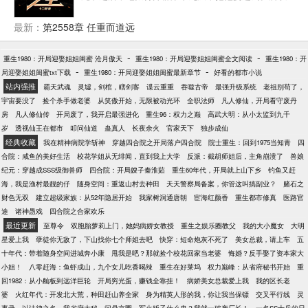
在2021年某天，他做了人生中第一件好事，在疾驰的
车轮下救了一个孕妇。 也许是老天爷感动他的回头是
最新：
第2558章 任重而道远
岸，把他送回了1992年，这个传统思维还占据着主导
地位的时代。一个拥有无比开放观念和阅历的男人，
-
-
重生1980：开局迎娶姐姐闺蜜 沧月傲天
重生1980：开局迎娶姐姐闺蜜全文阅读
重生1980：开
对这个时代的冲击是巨大的，对御姐的诱惑也是巨大
-
-
局迎娶姐姐闺蜜txt下载
重生1980：开局迎娶姐姐闺蜜最新章节
好看的都市小说
的。
站内强推
霸天武魂
灵墟，剑棺，瞎剑客
谍云重重
吞噬古帝
最强升级系统
老祖别苟了，
宇宙要没了
捡个杀手做老婆
从笑傲开始，无限被动光环
全职法师
凡人修仙，开局看守废丹
房
凡人修仙传
开局废了，我开启最强进化
重生96：权力之巅
高武大明：从小太监到九千
岁
透视仙王在都市
叩问仙道
蛊真人
长夜余火
官家天下
独步成仙
经典收藏
我在精神病院学斩神
穿越四合院之开局落户四合院
院士重生：回到1975当知青
四
合院：咸鱼的美好生活
校花学姐从无绯闻，直到我上大学
反派：截胡师姐后，主角崩溃了
兽娘
纪元：穿越成SSS级御兽师
四合院：开局嫂子秦淮茹
重生60年代，开局就上山下乡
钓鱼又赶
海，我是渔村最靓的仔
随身空间：重返山村去种田
天天警察局备案，你管这叫搞副业？
赌石之
财色无双
建立超级家族：从52年隐居开始
我家树洞通唐朝
宦海红颜香
重生都市修真
医路官
途
诸神愚戏
四合院之合家欢乐
最近更新
至尊令
双胞胎萝莉上门，她妈病娇女教授
重生之娱乐圈教父
我的大小魔女
大明
星爱上我
孽徒你无敌了，下山找你七个师姐去吧
快穿：短命炮灰不死了
美女总裁，请上车
五
十年代：带着随身空间进城奔小康
甩我是吧？那就捡个校花回家当老婆
悔婚？反手娶了资本家大
小姐！
八零赶海：鱼虾成山，九个女儿吃香喝辣
重生在好莱坞
权力巅峰：从省府秘书开始
重
回1982：从小舢板到远洋巨轮
开局穷光蛋，赚钱全靠挂！
病娇美女总裁爱上我
我的区长老
婆
火红年代：开发北大荒，种田赶山养全家
身为精英人形的我，你让我当保镖
交叉平行线
灵