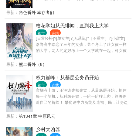
我吃不起呢，再拿一罐，一人一罐！” 你很难想象，一
不相信自己说的话呢？” “哦，抱歉，忘了说，我没把
个这么帅的小鲜肉竟然这么接地气，反差感满满！ 而
自己当人。” “？” ... 自我介绍一下，我叫程实，从不骗
最新：
角色番外 幸存者们
本来因为接地气的原因顾怀安都不抱着跟女嘉宾牵手
人的程实。 什么，你没听说过我？ 没关系，你只是还
成功的打算了，谁知道…… 节目结束的牵手环节所有
没被我骗过。 很快，你就会记得了。 ... 书名，其他均
校花学姐从无绯闻，直到我上大学
女嘉宾竟然都选择了他！ …… 读者交流群：
为推广。 无系统，不无敌，非爽文，介意慎入 ...
414950008
都市
完结
[日常轻松]?[单女主]?[无系统]?［不重生］?[小甜文]
洛野高中暗恋了三年的女孩，甚至考上了跟女孩一样
的大学，两人约定好考上一个大学就在一起，可女孩
竟然反悔了。 悲痛之下，洛野化身恋爱小说作者，没
想到大学还没开学，他写的小说冲上了平台榜首，他
最新：
熊二番外（8）
竟然火了…… 上大学后，洛野原以为自己再也不会谈
恋爱，却偶然相识了高冷学姐。 洛野决定，要偷偷跟
权力巅峰：从基层公务员开始
学姐谈恋爱，然后惊艳所有人。 等他和高冷学姐手拉
都市
连载
手出现在学校里的时候，全校都震惊了。 高冷校花苏
官梯有十阶，王鸿涛先知先觉，从最底层开始，抓住
白粥的身边竟然出现了男人？ 这时，暗恋三年的女孩
每一个契机，从科级开始，一阶一阶往上爬，终将创
却发现自己心里是有他的，于是再次展开了对洛野的
造自己的辉煌！ 攀爬途中力所能及造福于民，让身边
追求。 “抱歉，小学弟已经是我的人了。”苏白粥强势
的人过得更好，也要了却一个恩怨！ 且看一个小人物
的说道。 …… “后来呢？洛野先生，您跟知名漫画家
如何在宦海中弄潮！ 第一次写，请大家见谅、包容，
最新：
第1341章 中原风云
苏白粥是怎么相爱的呢？” 听到此话，洛野摸了摸脑
适当给点鼓励！
袋，看着那个绝美的身影，轻声笑道:“她偷偷把我的书
乡村大凶器
给漫画改编了……”