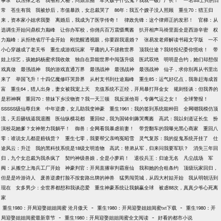
事录
以法律之名
我省府大秘，问鼎京圈
军火贩子什么鬼？我就一破产厂长！
一名SS士兵的日
常
苍生有我
我被炒后，市值暴跌，女总裁哭了
86年：我五个嫂子没人照顾
重生70：猎王归
来，资本家小姐求我娶
离婚后，我成为了医学传奇！
律政先锋：这个律师正的发邪！
官梯：从
选调生开始问鼎权力巅峰
让你办军校，你佣兵百万震慑鹰酱
扒开相声马褂里面全是西游辛密
权
力巅峰：从拒绝省厅千金开始
刚觉醒透视眼，你要跟我退婚？
张易发老师解读书籍文字版
一不
小心穿越成了老天爷
重生成游戏玩家
平庸的人不拯救世界
顶我仕途？我转投纪委你慌啥！
带
娃上综艺，孩她妈杨蜜求我收敛
独自在异能世界中闯荡升级
医武双绝
明明是合约，她们却想假
戏真做
最强战神
我的游戏直通万界
最强战神
最强战神
最强战神
仙子，求你别再从书里出
来了
举国飞升！十四亿魔修吓哭异界
从村支书到仕途巅峰
重生85：运气好亿点，我靠赶海成首
富
重生64，猎人出身，妻女被我宠上天
充值系统不正经，开局暴打拜金女
规则怪谈：但我养的
是邪神啊
重回70：替妹下乡没物资？我一天三顿
我反派他哥，专薅气运之女！
全球警报！
SSSSS级仙尊归来
中年逆袭，女儿助我变神豪
重生1961：我的签到系统能种田
全网嘲我模仿顶
流，天后砸钱逼我退圈
医仙纵横花都
重回62，我为国铸剑薅哭鹰酱
高武：我以剑道证长生
扮
演校花她爹？女神努力我躺平！
御兽：全网看我暴虐前妻！
带货翻车的我曝光黑心商家
重回八
零：谁说女儿都是赔钱货？
重生七零，我要帮父亲鸣冤昭雪
灵气复苏：我的捉鬼系统开挂了
仕
途风云：升迁
我的黑科技系统是18级文明造物
高武：替弟从军，归来问我要军职？
消失三年回
归，九个女总裁为我杀疯了
契约神级兽娘，全是小萝莉！
退役兵王：归途无名
凡尘战场
军
阀：从搬空上海兵工厂开始
神豪判官：开局直播审判霸座仙
我和她的合租条约
顶级玩家回归，
但是是吟游诗人
废兽逆袭打脸不按套路出牌的神兽
猛男闯莞城，从四大村姑开始
我从明朝活到
现在
女多男少：全世界都想和我谈恋爱
重生神豪系统让我躺赢全球
被虐88次，真真少爷心死离
家
-
-
重生1980：开局迎娶姐姐闺蜜 沧月傲天
重生1980：开局迎娶姐姐闺蜜txt下载
重生1980：开
-
-
局迎娶姐姐闺蜜最新章节
重生1980：开局迎娶姐姐闺蜜全文阅读
好看的都市小说