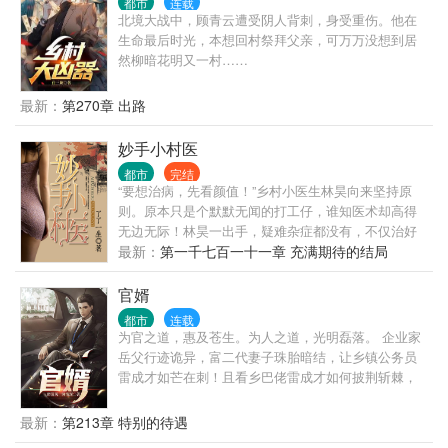
都市
连载
北境大战中，顾青云遭受阴人背刺，身受重伤。他在
生命最后时光，本想回村祭拜父亲，可万万没想到居
然柳暗花明又一村……
最新：
第270章 出路
妙手小村医
都市
完结
“要想治病，先看颜值！”乡村小医生林昊向来坚持原
则。原本只是个默默无闻的打工仔，谁知医术却高得
无边无际！林昊一出手，疑难杂症都没有，不仅治好
了大人物的男人病；更在治好了大美女的女人病...
最新：
第一千七百一十一章 充满期待的结局
官婿
都市
连载
为官之道，惠及苍生。为人之道，光明磊落。 企业家
岳父行迹诡异，富二代妻子珠胎暗结，让乡镇公务员
雷成才如芒在刺！且看乡巴佬雷成才如何披荆斩棘，
走上一条扶摇直上的康庄大道！！
最新：
第213章 特别的待遇