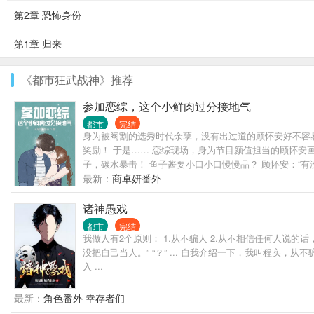
第2章 恐怖身份
第1章 归来
《都市狂武战神》推荐
参加恋综，这个小鲜肉过分接地气
都市
完结
身为被阉割的选秀时代余孽，没有出过道的顾怀安好不容
奖励！ 于是…… 恋综现场，身为节目颜值担当的顾怀安
子，碳水暴击！ 鱼子酱要小口小口慢慢品？ 顾怀安：“
满！ 而本来因为接地气的原因顾怀安都不抱着跟女嘉宾牵手
最新：
商卓妍番外
诸神愚戏
都市
完结
我做人有2个原则： 1.从不骗人 2.从不相信任何人说的
没把自己当人。” “？” ... 自我介绍一下，我叫程实
入 ...
最新：
角色番外 幸存者们