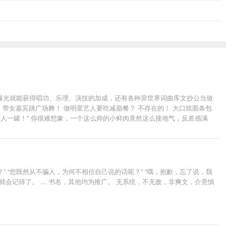
曝光就能获得唱功、乐理、演技的加成，还有各种异世界词曲库文抄公当做
、带女嘉宾跳广场舞！ 做明星艺人要吃减脂餐？ 不存在的！ 大口炫面条包
人一罐！” 你很难想象，一个这么帅的小鲜肉竟然这么接地气，反差感满
 读者交流群：414950008
？” “您既然从不骗人，为何不相信自己说的话呢？” “哦，抱歉，忘了说，我
你就会记得了。 ... 书名，其他均为推广。 无系统，不无敌，非爽文，介意慎