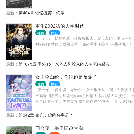
最新：
第484章 记忆复苏，终章
重生2002我的大学时代
都市
连载
+ + + +++ 赵楚昀从小跟爷爷长大，父母离婚，复
时刻刻要求自己成熟稳重，那还重生干嘛？ 一辈子几十年，
最新：
第1075章 番外15，来的人和没来的人＋完结感言。
女主全白给，你说你是反派？！
都市
连载
［轻松向＋多小说世界融合＋女主很主动＋我，全都要！
容易等到系统，却要他乖乖走剧情！ 这能忍？直接打！ 
号屏蔽器一出，男主直接成自言自语的傻子！ 女反派跟
最新：
第642章 秦凡：你的名字是？
四合院一品良民赵大海