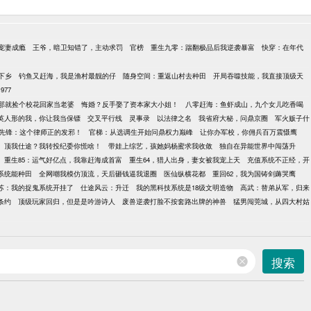
宠妻成瘾
王爷，暗卫知错了，主动求罚
官榜
重生九零：踹翻极品后我逆袭暴富
快穿：在年代
下乡
钓鱼又赶海，我是渔村最靓的仔
随身空间：重返山村去种田
开局吞噬技能，我直接顶级天
977
那就捡个校花回家当老婆
悔婚？反手娶了资本家大小姐！
八零赶海：鱼虾成山，九个女儿吃香喝
英人形的我，你让我当保镖
交叉平行线
灵事录
以法律之名
我省府大秘，问鼎京圈
军火贩子什
先锋：这个律师正的发邪！
官梯：从选调生开始问鼎权力巅峰
让你办军校，你佣兵百万震慑鹰
顶我仕途？我转投纪委你慌啥！
带娃上综艺，孩她妈杨蜜求我收敛
独自在异能世界中闯荡升
重生85：运气好亿点，我靠赶海成首富
重生64，猎人出身，妻女被我宠上天
充值系统不正经，开
到系统能种田
全网嘲我模仿顶流，天后砸钱逼我退圈
医仙纵横花都
重回62，我为国铸剑薅哭鹰
苏：我的捉鬼系统开挂了
仕途风云：升迁
我的黑科技系统是18级文明造物
高武：替弟从军，归来
条约
顶级玩家回归，但是是吟游诗人
废兽逆袭打脸不按套路出牌的神兽
猛男闯莞城，从四大村姑
搜索