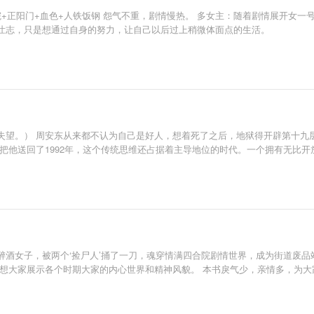
+正阳门+血色+人铁饭钢 怨气不重，剧情慢热。 多女主：随着剧情展开女一号娄
壮志，只是想通过自身的努力，让自己以后过上稍微体面点的生活。
望。） 周安东从来都不认为自己是好人，想着死了之后，地狱得开辟第十九层
把他送回了1992年，这个传统思维还占据着主导地位的时代。一个拥有无比
醉酒女子，被两个‘捡尸人’捅了一刀，魂穿情满四合院剧情世界，成为街道废品
，想大家展示各个时期大家的内心世界和精神风貌。 本书戾气少，亲情多，为