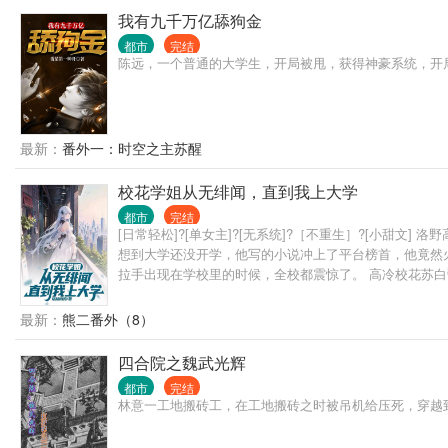
我有九千万亿舔狗金
都市
完结
陈远，一个普通的大学生，开局被甩，获得神豪系统，开
最新：
番外一：时空之主苏醒
校花学姐从无绯闻，直到我上大学
都市
完结
[日常轻松]?[单女主]?[无系统]?［不重生］?[小
想到大学还没开学，他写的小说冲上了平台榜首，他竟然
拉手出现在学校里的时候，全校都震惊了。 高冷校花苏白
势的说道。 …… “后来呢？洛野先生，您跟知名漫画家苏
最新：
熊二番外（8）
四合院之魏武光辉
都市
完结
林意一工地搬砖工，在工地搬砖之时被吊机给压死，穿越