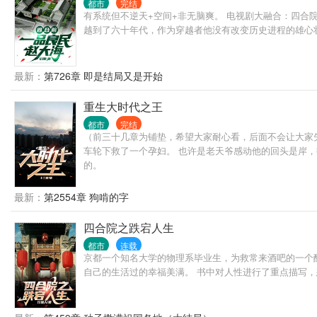
都市
完结
有系统但不逆天+空间+非无脑爽。 电视剧大融合：四合院
越到了六十年代，作为穿越者他没有改变历史进程的雄心
最新：
第726章 即是结局又是开始
重生大时代之王
都市
完结
（前三十几章为铺垫，希望大家耐心看，后面不会让大家失
车轮下救了一个孕妇。 也许是老天爷感动他的回头是岸，
的。
最新：
第2554章 狗啃的字
四合院之跌宕人生
都市
连载
京都一个知名大学的物理系毕业生，为救常来酒吧的一个
自己的生活过的幸福美满。 书中对人性进行了重点描写