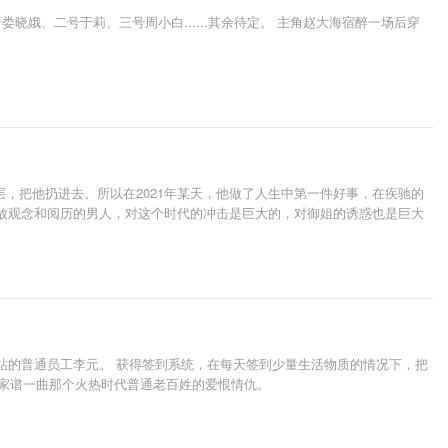
晓娥、二号于莉、三号周小白......其余待定。 主角赵大海宿醉一场后穿
，把他扔进去。所以在2021年某天，他做了人生中第一件好事，在疾驰的
开放观念和阅历的男人，对这个时代的冲击是巨大的，对御姐的诱惑也是巨大
站的普通员工李元。 获得签到系统，在每天签到少量生活物质的情况下，把
大家谱一曲那个火热时代普通老百姓的爱恨情仇。