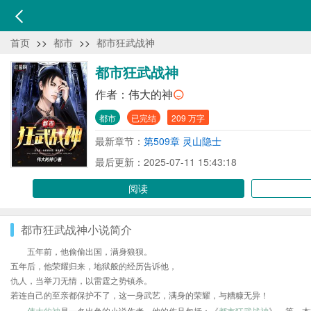
首页
>>
都市
>>
都市狂武战神
都市狂武战神
作者：
伟大的神
都市
已完结
209 万字
最新章节：
第509章 灵山隐士
最后更新：2025-07-11 15:43:18
阅读
都市狂武战神小说简介
五年前，他偷偷出国，满身狼狈。
五年后，他荣耀归来，地狱般的经历告诉他，
仇人，当举刀无情，以雷霆之势镇杀。
若连自己的至亲都保护不了，这一身武艺，满身的荣耀，与糟糠无异！
伟大的神
是一名出色的小说作者，他的作品包括：《
都市狂武战神
》、等，本