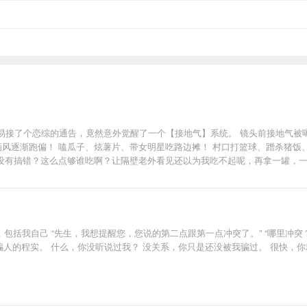
易接了个恋综的通告，竟然意外觉醒了一个【接地气】系统。 镜头前接地气被
画风逐渐跑偏！ 嗑瓜子、炫薯片、带女明星吃路边摊！ 村口打篮球、蹭杀猪饭
有没有搞错？这么点够谁吃啊？让隔壁老外看见还以为我吃不起呢，再拿一罐，一
成功的打算了，谁知道…… 节目结束的牵手环节所有女嘉宾竟然都选择了他！ ……
话，包括我自己 “先生，我想提醒您，您说的第二点跟第一点冲突了。” “哪里冲突
，从不骗人的程实。 什么，你没听说过我？ 没关系，你只是还没被我骗过。 很快，