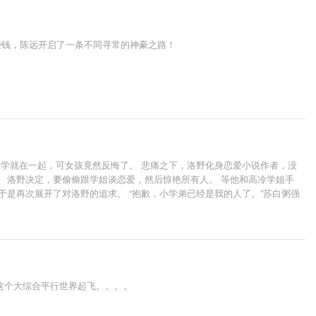
些钱，陈远开启了一条不同寻常的神豪之路！
一个大学就在一起，可女孩竟然反悔了。 悲痛之下，洛野化身恋爱小说作者，没
 洛野决定，要偷偷跟学姐谈恋爱，然后惊艳所有人。 等他和高冷学姐手
是再次展开了对洛野的追求。 “抱歉，小学弟已经是我的人了。”苏白粥强
笑道:“她偷偷把我的书给漫画改编了……”
这个大综合平行世界起飞。。。。