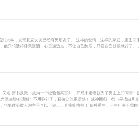
读一年追到大学，发现初恋女友已经有男朋友了。 这样的爱情，这样的家庭，重生
他只想活得肆意潇洒，心灵通透点，不让自己憋屈，只要自己舒畅就行了。 主角在
］又名 穿书反派，成为一个经验包高富帅，开局未婚妻就为了男主上门问罪！
主角重生弥补遗憾？不用弥补了，直接让他更遗憾！ 战神回归、都市寻找白月
班，想要仗势欺人泡主子？以下犯上，直接咔擦掉！ 仙尊重生，一生行事不需