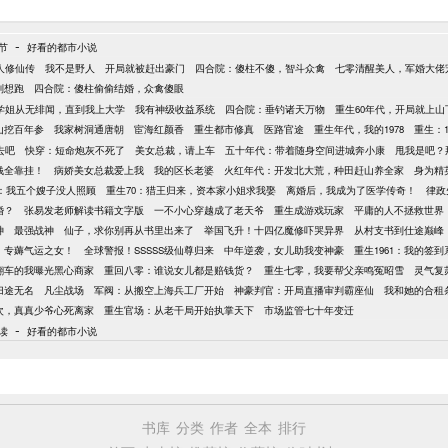
-
节
好看的都市小说
人修仙传
我不是野人
开局就被赶出豪门
四合院：傻柱不傻，智斗众禽
七零清醒美人，军婚大佬
别想跑
四合院：傻柱偷偷结婚，众禽傻眼
学姐从无绯闻，直到我上大学
我有神级收益系统
四合院：垂钓诸天万物
重生60年代，开局就上山
山挖百年参
我家树洞通唐朝
宦海红颜香
重生都市修真
医路官途
重生年代，我的1978
重生：1
去吧
快穿：短命炮灰不死了
美女总裁，请上车
五十年代：带着随身空间进城奔小康
甩我是吧？
钱全靠挂！
病娇美女总裁爱上我
我的区长老婆
火红年代：开发北大荒，种田赶山养全家
身为精
年：我五个嫂子没人照顾
重生70：猎王归来，资本家小姐求我娶
离婚后，我成为了医学传奇！
律政
婚？
张易发老师解读书籍文字版
一不小心穿越成了老天爷
重生成游戏玩家
平庸的人不拯救世界
神
最强战神
仙子，求你别再从书里出来了
举国飞升！十四亿魔修吓哭异界
从村支书到仕途巅峰
，专薅气运之女！
全球警报！SSSSS级仙尊归来
中年逆袭，女儿助我变神豪
重生1961：我的签
翻车的我曝光黑心商家
重回八零：谁说女儿都是赔钱货？
重生七零，我要帮父亲鸣冤昭雪
灵气复
归途无名
凡尘战场
军阀：从搬空上海兵工厂开始
神豪判官：开局直播审判霸座仙
我和她的合租
8次，真真少爷心死离家
重生官场：从老干局开始执掌天下
市场监管七十年变迁
-
读
好看的都市小说
书库
分类
作者
全本
排行