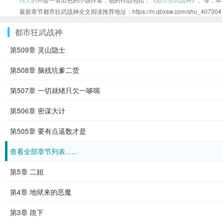
最新章节都市狂武战神全文阅读推荐地址：https://m.qbxsw.com/shu_407304.
都市狂武战神
第509章 灵山隐士
第508章 脑残坑爹二货
第507章 一切就绪只欠一哆嗦
第506章 密谋大计
第505章 要有点逼数才是
查看全部章节列表......
第5章 二姐
第4章 地狱来的恶魔
第3章 跪下