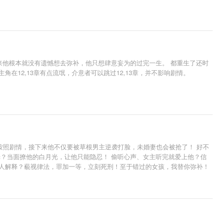
回来他根本就没有遗憾想去弥补，他只想肆意妄为的过完一生。 都重生了还时
12,13章有点流氓，介意者可以跳过12,13章，并不影响剧情。
按照剧情，接下来他不仅要被草根男主逆袭打脸，未婚妻也会被抢了！ 好不
光？当面撩他的白月光，让他只能隐忍！ 偷听心声、女主听完就爱上他？信
向人解释？藐视律法，罪加一等，立刻死刑！至于错过的女孩，我替你弥补！