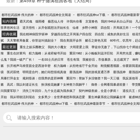
最新：
第459章 种子撒满祖国各地（大结局）
-
-
-
都市狂武战神 伟大的神
都市狂武战神全文阅读
都市狂武战神txt下载
都市狂武战神最新章
站内强推
霸天武魂
烟雨楼
极恶仙人传
许我向你看
京宠春色
我的1949从长白山开始
凡
世界悠闲生活
逆天悟性：从开创观想法开始长生
仙者
乡野小神医
四合院：开局就王炸！一个
经典收藏
我在精神病院学斩神
穿越四合院之开局落户四合院
四合院：咸鱼的美好生活
校花
赋
天天警察局备案，你管这叫搞副业？
我在美国开诊所
赌石之财色无双
60年代，饥荒年，赶
最近更新
重生之娱乐圈教父
我的大小魔女
大明星爱上我
孽徒你无敌了，下山找你七个师姐
辣
重生在好莱坞
权力巅峰：从省府秘书开始
重回1982：从小舢板到远洋巨轮
开局穷光蛋，赚
么鬼？我就一破产厂长！
一名SS士兵的日常
苍生有我
我被炒后，市值暴跌，女总裁哭了
86
酱
扒开相声马褂里面全是西游辛密
权力巅峰：从拒绝省厅千金开始
刚觉醒透视眼，你要跟我退
级
医武双绝
明明是合约，她们却想假戏真做
最强战神
我的游戏直通万界
最强战神
最强战
局暴打拜金女
规则怪谈：但我养的是邪神啊
重回70：替妹下乡没物资？我一天三顿
我反派他哥
酱
高武：我以剑道证长生
扮演校花她爹？女神努力我躺平！
御兽：全网看我暴虐前妻！
带货
问我要军职？
消失三年回归，九个女总裁为我杀疯了
契约神级兽娘，全是小萝莉！
退役兵王：
开始
我从明朝活到现在
女多男少：全世界都想和我谈恋爱
重生神豪系统让我躺赢全球
被虐8
-
-
-
都市狂武战神 伟大的神
都市狂武战神txt下载
都市狂武战神最新章节
都市狂武战神全文阅