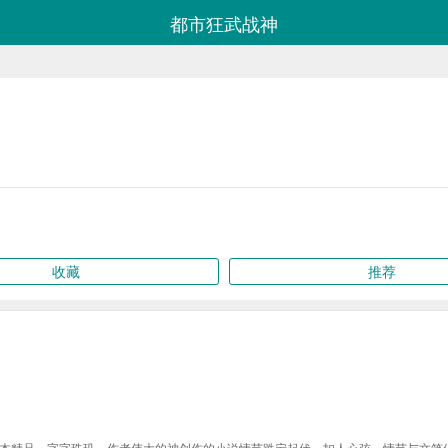
都市狂武战神
收藏
推荐
本精品，字字珠玑，作者伟大的神创作的小说情节跌宕起伏、扣人心弦，情节与文笔