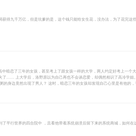
局获得九千万亿，但是坑爹的是，这个钱只能给女生花，没办法，为了花完这
甜文] 洛野高中暗恋了三年的女孩，甚至考上了跟女孩一样的大学，两人约定好考上
火了…… 上大学后，洛野原以为自己再也不会谈恋爱，却偶然相识了高冷学姐。
粥的身边竟然出现了男人？ 这时，暗恋三年的女孩却发现自己心里是有他的，于
白粥是怎么相爱的呢？” 听到此话，洛野摸了摸脑袋，看着那个绝美的身影，轻声
到了平行世界的四合院中 ，且看他带着系统崩溃后留下来的系统商城，如何在