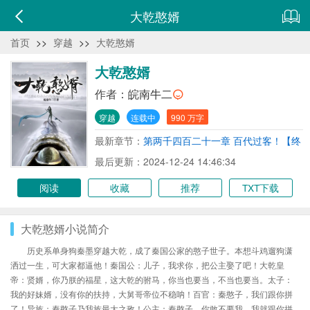
大乾憨婿
首页
>>
穿越
>>
大乾憨婿
大乾憨婿
作者：
皖南牛二
穿越
连载中
990 万字
最新章节：
第两千四百二十一章 百代过客！【终
章结局】
最后更新：2024-12-24 14:46:34
阅读
收藏
推荐
TXT下载
大乾憨婿小说简介
历史系单身狗秦墨穿越大乾，成了秦国公家的憨子世子。本想斗鸡遛狗潇
洒过一生，可大家都逼他！秦国公：儿子，我求你，把公主娶了吧！大乾皇
帝：贤婿，你乃朕的福星，这大乾的驸马，你当也要当，不当也要当。太子：
我的好妹婿，没有你的扶持，大舅哥帝位不稳呐！百官：秦憨子，我们跟你拼
了！异族：秦憨子乃我族最大之敌！公主：秦憨子，你敢不要我，我就跟你拼