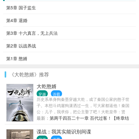
第5章 国子监生
第4章 退婚
第3章 十六真言，无上兵法
第2章 以战养战
第1章 憨婿
《大乾憨婿》推荐
大乾憨婿
穿越
连载
历史系单身狗秦墨穿越大乾，成了秦国公家的憨子世
子。本想斗鸡遛狗潇洒过一生，可大家都逼他！秦国
公：儿子，我求你，把公主娶了吧！大乾皇帝：贤
婿，你乃朕的福星，这大乾的驸马，你当也要当，不
最新：
第两千四百二十一章 百代过客！【终章结
当也要当。太子：我的好妹婿，没有你的扶持，大舅
局】
哥帝位不稳呐！百官：秦憨子，我们跟你拼了！异
谍战：我其实能识别间谍
族：秦憨子乃我族最大之敌！公主：秦憨子，你敢不