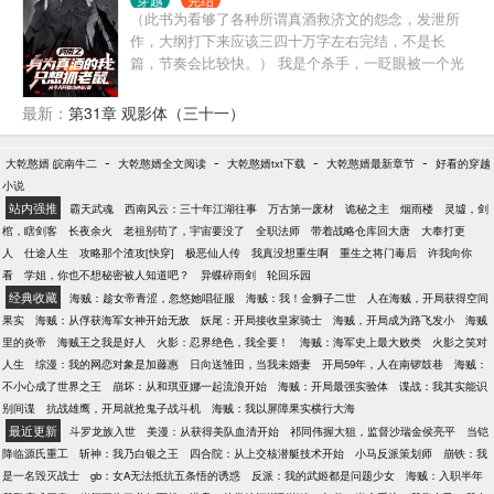
（此书为看够了各种所谓真酒救济文的怨念，发泄所
作，大纲打下来应该三四十万字左右完结，不是长
篇，节奏会比较快。） 我是个杀手，一眨眼被一个光
球砸中，一眨眼我穿越了。 我出生在18世纪樱花一个
财阀家里，有一个远房表弟名叫乌丸莲耶。 在陪伴弟
最新：
第31章 观影体（三十一）
弟的百年以后终于等来了系统任务的我只想做三件
事。 第一，帮助弟弟实现他的愿望。 第二，早日完成
-
-
-
-
大乾憨婿 皖南牛二
大乾憨婿全文阅读
大乾憨婿txt下载
大乾憨婿最新章节
好看的穿越
任务摆脱系统。 第三，把我亲手养大的银发小狼崽泡
小说
到手。 一切尘埃落定之后 乌丸莲耶：家人们，谁懂
站内强推
霸天武魂
西南风云：三十年江湖往事
万古第一废材
诡秘之主
烟雨楼
灵墟，剑
啊，我的下属成我嫂子了。 以下为避雷： 红方一定会
棺，瞎剑客
长夜余火
老祖别苟了，宇宙要没了
全职法师
带着战略仓库回大唐
大奉打更
亖，红方粉勿入。宫野姐妹下场不好，宫野姐妹的粉
人
仕途人生
攻略那个渣攻[快穿]
极恶仙人传
我真没想重生啊
重生之将门毒后
许我向你
丝也勿入。主攻主攻主攻
看
学姐，你也不想秘密被人知道吧？
异蝶碎雨剑
轮回乐园
经典收藏
海贼：趁女帝青涩，忽悠她唱征服
海贼：我！金狮子二世
人在海贼，开局获得空间
果实
海贼：从俘获海军女神开始无敌
妖尾：开局接收皇家骑士
海贼，开局成为路飞发小
海贼
里的炎帝
海贼王之我是好人
火影：忍界绝色，我全要！
海贼：海军史上最大败类
火影之笑对
人生
综漫：我的网恋对象是加藤惠
日向送雏田，当我未婚妻
开局59年，人在南锣鼓巷
海贼：
不小心成了世界之王
崩坏：从和琪亚娜一起流浪开始
海贼：开局最强实验体
谍战：我其实能识
别间谍
抗战雄鹰，开局就抢鬼子战斗机
海贼：我以屏障果实横行大海
最近更新
斗罗龙族入世
美漫：从获得美队血清开始
祁同伟握大狙，监督沙瑞金侯亮平
当铠
降临源氏重工
斩神：我乃白银之王
四合院：从上交核潜艇技术开始
小马反派策划师
崩铁：我
是一名毁灭战士
gb：女A无法抵抗五条悟的诱惑
反派：我的武姬都是问题少女
海贼：入职半年