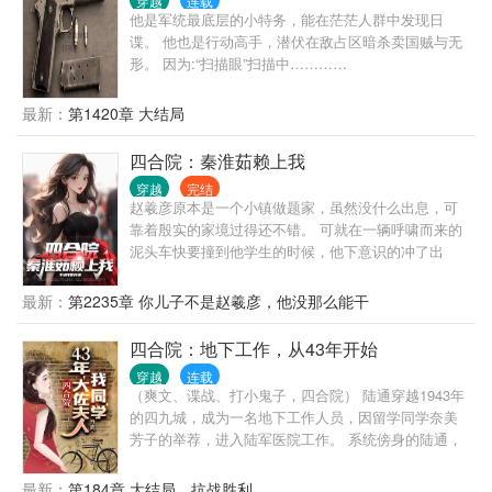
穿越
连载
要我，我就跟你拼命！
他是军统最底层的小特务，能在茫茫人群中发现日
谍。 他也是行动高手，潜伏在敌占区暗杀卖国贼与无
形。 因为:“扫描眼”扫描中…………
最新：
第1420章 大结局
四合院：秦淮茹赖上我
穿越
完结
赵羲彦原本是一个小镇做题家，虽然没什么出息，可
靠着殷实的家境过得还不错。 可就在一辆呼啸而来的
泥头车快要撞到他学生的时候，他下意识的冲了出
去，虽然救了学生，却也和泥头车进行了一次亲密且
不太友好的接触。 等他再次醒来，已经在一辆驴车
最新：
第2235章 你儿子不是赵羲彦，他没那么能干
上。 而对面，一个明眸皓齿，扎着两个大辫子的姑娘
正好奇的看着他。 “你好，我叫秦淮茹……” “我叫赵羲
四合院：地下工作，从43年开始
彦……唔，等等，你说你叫什么？” ……
穿越
连载
（爽文、谍战、打小鬼子，四合院） 陆通穿越1943年
的四九城，成为一名地下工作人员，因留学同学奈美
芳子的举荐，进入陆军医院工作。 系统傍身的陆通，
只要完成任务，就能获得各种奖励。 叮，完成情报任
务，奖励盘尼西林十箱。 叮，完成狙击任务，奖励毛
最新：
第184章 大结局，抗战胜利