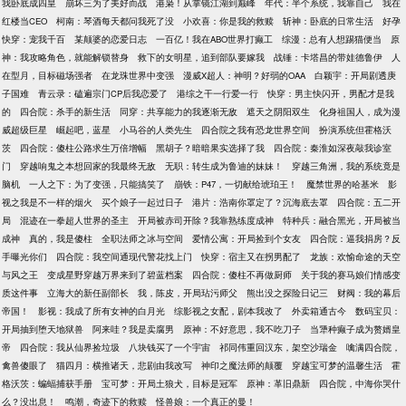
我卧底成四皇
崩坏三为了美好而战
港枭！从掌镜江湖到巅峰
年代：半个系统，我靠自己
我在
红楼当CEO
柯南：琴酒每天都问我死了没
小欢喜：你是我的救赎
斩神：卧底的日常生活
好孕
快穿：宠我千百
某颠婆的恋爱日志
一百亿！我在ABO世界打癫工
综漫：总有人想踢猫便当
原
神：我攻略角色，就能解锁替身
救下的女明星，追到部队要嫁我
战锤：卡塔昌的带娃德鲁伊
人
在型月，目标磁场强者
在龙珠世界中变强
漫威X超人：神明？好弱的OAA
白颖宇：开局剧透庚
子国难
青云录：磕遍宗门CP后我恋爱了
港综之干一行爱一行
快穿：男主快闪开，男配才是我
的
四合院：杀手的新生活
同穿：共享能力的我逐渐无敌
遮天之阴阳双生
化身祖国人，成为漫
威超级巨星
崛起吧，蓝星
小马谷的人类先生
四合院之我有恐龙世界空间
扮演系统但霍格沃
茨
四合院：傻柱公路求生万倍增幅
黑胡子？暗暗果实选择了我
四合院：秦淮如深夜敲我诊室
门
穿越响鬼之本想回家的我最终无敌
无职：转生成为鲁迪的妹妹！
穿越三角洲，我的系统竟是
脑机
一人之下：为了变强，只能搞笑了
崩铁：P47，一切献给琥珀王！
魔禁世界的哈基米
影
视之我是不一样的烟火
买个娘子一起过日子
港片：浩南你罩定了？沉海底去罩
四合院：五二开
局
混迹在一拳超人世界的圣主
开局被赤司开除？我靠熟练度成神
特种兵：融合黑光，开局被当
成神
真的，我是傻柱
全职法师之冰与空间
爱情公寓：开局捡到个女友
四合院：逼我捐房？反
手曝光你们
四合院：我空间通现代警花找上门
快穿：宿主又在拐男配了
龙族：欢愉命途的天空
与风之王
变成星野穿越万界来到了碧蓝档案
四合院：傻柱不再做厨师
关于我的赛马娘们情感变
质这件事
立海大的新任副部长
我，陈皮，开局玷污师父
熊出没之探险日记三
财阀：我的幕后
帝国！
影视：我成了所有女神的白月光
综影视之女配，剧本我改了
外卖箱通古今
数码宝贝：
开局抽到堕天地狱兽
阿来哇？我是卖腐男
原神：不好意思，我不吃刀子
当犟种癫子成为赘婿皇
帝
四合院：我从仙界捡垃圾
八块钱买了一个宇宙
祁同伟重回汉东，架空沙瑞金
噙满四合院，
禽兽傻眼了
猫四月：横推诸天，悲剧由我改写
神印之魔法师的颠覆
穿越宝可梦的温馨生活
霍
格沃茨：蝙蝠捕获手册
宝可梦：开局土狼犬，目标是冠军
原神：革旧鼎新
四合院，中海你哭什
么？没出息！
鸣潮，奇迹下的救赎
怪兽娘：一个真正的曼！