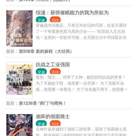
瑟98k狙击步枪三十杆，子弹三千发。 叮，完成破坏
任务，奖励T—34坦克十辆，炮弹一千发。 叮，完成
综漫：获得催眠能力的我为所欲为
策反任务，奖励歪把子十挺，子弹五万发。 …… ……
穿越
完结
小日子慌了。 “不是说工党的武器全都是小米加步枪，
穿越成为试验品，只有五年好活的司雨，在某天遇到
落后至极，不足为惧的吗？” “怎么比我们的还先进，
了一个有着葱色双马尾的少女—— “欢迎加入次元游
比我们的还猛，撑不住了，天皇陛下，我们真的撑不
戏！这里的一切皆有可能，去无限次元中寻找延长你
住了。”
生命的方法吧！” “言灵·意识，可以通过语言改变目标
的思维……” ——司雨看向了面前这个，自称是引导者
最新：
第508章 新的旅程（大结局）
的初音未来。 “「初音……」” 果然是一切皆有可能。
—— 世界顺序：①黑兽②小圆③柯南④碧蓝档案 ——
抗战之工业强国
穿越
完结
慢热，细文..... 得罪了大神，被扔回到抗战的李青！
为了不被蚊子咬，他需要一台空调！ 为了洗脸不油
腻，他需要一块香皂！ 为了洗衣服不用手，他需要一
台洗衣机！ 于是，他为抗战做了很多贡献……
最新：
第1236章 “师门”与喂狗！
崩坏的假面骑士
穿越
完结
主角叶岚穿越到了崩坏三的世界，获得了假面骑士系
统，熟读崩坏三的剧情的叶岚决定要把这个不完美的