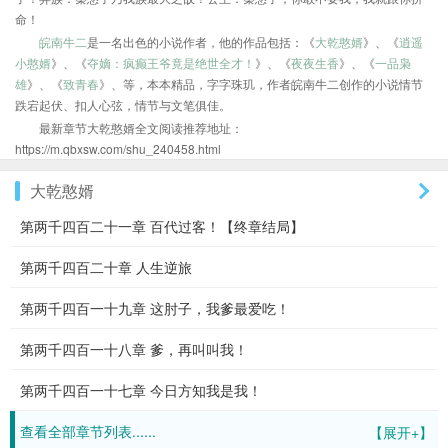
命！
皖南牛二
是一名出色的小说作者，他的作品包括：《
大乾憨婿
》、《
逍遥
小憨婿
》、《
夺嫡：疯癫王爷竟是绝世全才！
》、《
夜夜生香
》、《
一品枭
雄
》、《
致青春
》、等，本本精品，字字珠玑，作者皖南牛二创作的小说情节
跌宕起伏、扣人心弦，情节与文笔俱佳。
最新章节大乾憨婿全文阅读推荐地址：
https://m.qbxsw.com/shu_240458.html
大乾憨婿
第两千四百二十一章 百代过客！【终章结局】
第两千四百二十章 人生逆旅
第两千四百一十九章 这肘子，我爹最爱吃！
第两千四百一十八章 爹，再叫叫我！
第两千四百一十七章 今日方知我是我！
查看全部章节列表......
【展开+】