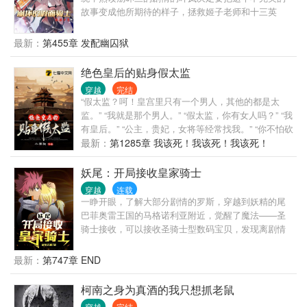
故事变成他所期待的样子，拯救姬子老师和十三英
桀，变身逢魔时王拳打终焉，脚踩天外之人，迎娶女
武神。（多女主）（新人作者，前期槽点有点多，剧
最新：
第455章 发配幽囚狱
情可能会有出入，不喜勿喷）
绝色皇后的贴身假太监
穿越
完结
“假太监？呵！皇宫里只有一个男人，其他的都是太
监。” “我就是那个男人。” “假太监，你有女人吗？” “我
有皇后。” “公主，贵妃，女将等经常找我。” “你不怕砍
头吗？” “我有霸王神功。” 石毅也很无奈，这些都是从
最新：
第1285章 我该死！我该死！我该死！
冷宫皇后交易开始的......
啊！！【大结局】
妖尾：开局接收皇家骑士
穿越
连载
一睁开眼，了解大部分剧情的罗斯，穿越到妖精的尾
巴菲奥雷王国的马格诺利亚附近，觉醒了魔法——圣
骑士接收，可以接收圣骑士型数码宝贝，发现离剧情
开始还有十几年，我能改变什么呢？
最新：
第747章 END
柯南之身为真酒的我只想抓老鼠
穿越
完结