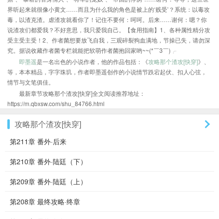
界听起来就很像小黄文……而且为什么我的角色是被上的‘贱受’？系统：以毒攻
毒，以渣克渣。虐渣攻就看你了！记住不要何：呵呵。后来……谢何：嗯？你
说渣攻们都爱我？不好意思，我只爱我自己。【食用指南】1、各种属性精分攻
受主受主受！2、作者菌想要放飞自我，三观碎裂狗血满地，节操已失，请勿深
究。据说收藏作者菌专栏就能把软萌作者菌抱回家哟~~(*￣3￣)╭
即墨遥
是一名出色的小说作者，他的作品包括：《
攻略那个渣攻[快穿]
》、
等，本本精品，字字珠玑，作者即墨遥创作的小说情节跌宕起伏、扣人心弦，
情节与文笔俱佳。
最新章节攻略那个渣攻[快穿]全文阅读推荐地址：
https://m.qbxsw.com/shu_84766.html
攻略那个渣攻[快穿]
第211章 番外·后来
第210章 番外·陆廷（下）
第209章 番外·陆廷（上）
第208章 最终攻略·终章