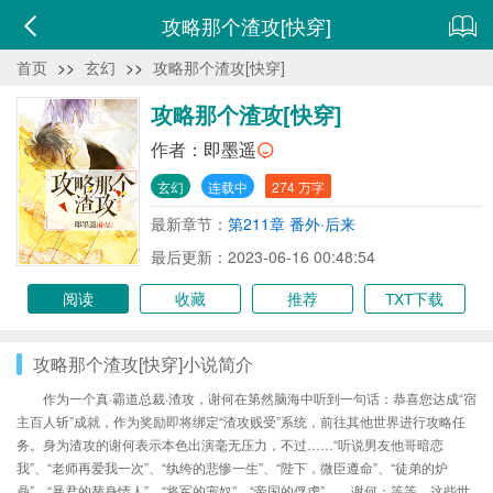
攻略那个渣攻[快穿]
首页
>>
玄幻
>>
攻略那个渣攻[快穿]
攻略那个渣攻[快穿]
作者：
即墨遥
玄幻
连载中
274 万字
最新章节：
第211章 番外·后来
最后更新：2023-06-16 00:48:54
阅读
收藏
推荐
TXT下载
攻略那个渣攻[快穿]小说简介
作为一个真·霸道总裁·渣攻，谢何在第然脑海中听到一句话：恭喜您达成“宿
主百人斩”成就，作为奖励即将绑定“渣攻贱受”系统，前往其他世界进行攻略任
务。身为渣攻的谢何表示本色出演毫无压力，不过……“听说男友他哥暗恋
我”、“老师再爱我一次”、“纨绔的悲惨一生”、“陛下，微臣遵命”、“徒弟的炉
鼎”、“暴君的替身情人”、“将军的宠奴”、“帝国的俘虏”……谢何：等等，这些世