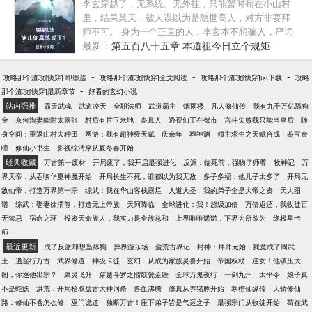
李玄穿越了，无系统、无外挂，只能暂时苟在小山村
里，结果某天，被人误以为是隐世高人，对方非要拜
师不可。 身为一个正直的人，李玄本不想骗人，严词
拒绝的，奈何对方给的实在太多了，只好瞎编了一套
最新：
第五百八十五章 本道祖今日立个规矩
修炼功法，准备糊弄过去——结果，徒弟竟然修炼成
功了！ 看着筋骨雷鸣，气血如罡的徒弟，李玄目瞪口
-
-
-
攻略那个渣攻[快穿] 即墨遥
攻略那个渣攻[快穿]全文阅读
攻略那个渣攻[快穿]txt下载
攻略
呆：“我瞎编的啊，怎么就修炼成功了，你这是什么妖
-
那个渣攻[快穿]最新章节
好看的玄幻小说
孽啊？！” 这个时候，金手指出现了：“你徒弟修炼你
站内强推
霸天武魂
武道凌天
全职法师
武道霸主
烟雨楼
凡人修仙传
我有九千万亿舔狗
编的功法入门，你直接功法大成，实力百倍于同境！”
金
奈何淘妻能耐太嚣张
村后有片玉米地
蛊真人
透视仙王在都市
宫斗失败我只能当皇后
随
ps：已有高订2万完本书《我宅了百年出门已无敌》，
身空间：重返山村去种田
网游：我有超神级天赋
庆余年
葬神渊
领主求生之天赋合成
鉴宝金
感觉可入眼的，可以去老书转转哈^_^
瞳
修仙小书生
影视综清穿从夏冬春开始
经典收藏
万古第一废材
开局废了，我开启最强进化
反派：临死前，强吻了师尊
牧神记
万
界天帝：从召唤华夏神魔开始
开局长生不死，谁都以为我无敌
多子多福：他儿子太多了
开局无
敌仙帝，打造万界第一宗
综武：我在华山客栈摆烂
人道大圣
我的弟子全是大帝之资
天人图
谱
综武：娶妻徐渭熊，打造无上帝族
天阿降临
全球进化：我！超级加倍
万倍返还，我收徒百
无禁忌
宿命之环
投资天命族人，我实力是全族总和
上界唯唯诺诺，下界为所欲为
终极星卡
师
最近更新
成了反派却想当舔狗
异界游乐场
蛮荒古界记
封神：拜师元始，我竟成了周武
王
逍遥行万古
武界修道
神级卡徒
玄幻：从成为家族灵兽开始
帝国权杖
逆女！他镇压大
凶，你逐他出宗？
聚灵飞升
穿越斗罗之擂鼓瓮金锤
全球万鬼夜行
一剑九州
太平令
娘子真
不是蛇妖
洪荒：开局拾取盘古大神词条
兽血沸腾
修真从养猪豚开始
寒棺仙缘传
天骄修仙
路：修仙不卷怎么修
巫门诡道
独断万古！座下弟子皆是气运之子
最强宗门从收徒开始
苟在武