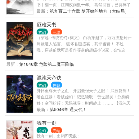
书中翻一页，江湖夜雨数十年。 蓦然回首，已劈碎了
人间。
最新：
第九百二十六章 梦开始的地方（大结局）
厄难天书
玄幻
完结
（穿越+传统玄幻+爽文） 白祈穿越了，万万没想到开
局就遭人陷害。 破坏君臣盛宴，其罪当斩！ 不过……
嘿，穿越前我可是着作等身的超级小说家，会怕这
个？ 笑话！ 太始殿上挥毫铺墨，赋诗： “三杯通大
道，一斗合自然！” 轰！ 精气冲霄，千章万句，宛如
最新：
第1846章 危险第二魔王降临！
神迹！ “恭喜小文圣化字为经，做出诗经文章！” “能够
做出这样的文章，已经可以尊称为圣！之前是我等失
混沌天帝诀
礼了，还请小文圣勿怪！” 原本攻讦白祈的满殿群臣一
玄幻
连载
个个目瞪口呆，震撼无比。 不止如此，他居然还成了
身怀至尊天子之血，开启最强天子之眼！ 武技复制！
贵妃义子？ 就在白祈沾沾自喜的时候—— “恭喜宿主
嗜血狂暴！看破虚幻！记忆读取！焚世黑炎！分身瞬
通过第一轮生死试炼，只要再通过五轮生死试炼，就
移！空间粉碎！无限视界！时间静止！…… 【混沌天
可以在四个月后挑战最强大的天命反派！” “失败，即
帝】凌峰：“我凭这双眼，敢叫天地颤栗！”
最新：
第5046章 通天代！
死！” …… 啊！ 四个月后打最终BOSS？天命反派？
10000级？ 这真的不是要弄死我吗？ 我才1级啊！ 克
我有一剑
苏鲁、女娲、妲己、炽天使米迦勒、堕落之王路西
法、泰坦地母……，这个世界似乎还存在着许许多多
玄幻
完结
我有一剑，出鞘即无敌！
神明和大人物的痕迹。 白祈：“不管你们是谁，我都要