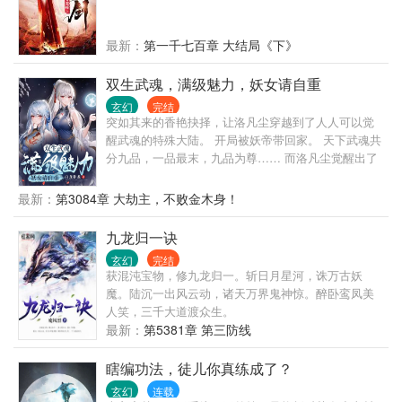
打得你们五体投地，心悦诚服！” 带着天书，且看我玩
转异世界！
最新：
第一千七百章 大结局《下》
双生武魂，满级魅力，妖女请自重
玄幻
完结
突如其来的香艳抉择，让洛凡尘穿越到了人人可以觉
醒武魂的特殊大陆。 开局被妖帝带回家。 天下武魂共
分九品，一品最末，九品为尊…… 而洛凡尘觉醒出了
世上前所未有的两大神秘武魂，可以无限吞噬进化。
八品，九品？ 抱歉，那只是凡人的极限…… 本书又
最新：
第3084章 大劫主，不败金木身！
名： 当撩术惊人的一代情感大师，突然拥有了满级外
挂，会有多恐怖…… 双生武魂? 顶级气运? 逆天悟性?
九龙归一诀
仙姿玉骨? 满级魅力?
玄幻
完结
获混沌宝物，修九龙归一。斩日月星河，诛万古妖
魔。陆沉一出风云动，诸天万界鬼神惊。醉卧鸾凤美
人笑，三千大道渡众生。
最新：
第5381章 第三防线
瞎编功法，徒儿你真练成了？
玄幻
连载