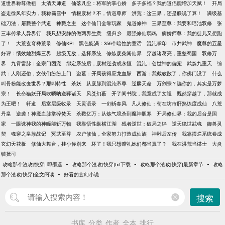
道世界称尊做祖
太清天师道
仙落凡尘：将军的掌心娇
多子多福？我的道侣能增加天赋！
开局
盗走徐凤年实力，我称霸雪中
情根废材？不，情道尊师
洪荒：这三界，还是朕说了算！
满级基
础刀法，屠戮整个武道
神戮之主
这个仙门全靠玩家
鬼道修神
三界至尊：我要和瑶池双修
张
三丰传承人异界行
我只想安静的做两界生意
缓归乡
最强修仙弱鸡
病娇师尊：我的徒儿又想跑
了！
大荒玄穹彝荒录
修仙KPI
黑色旋涡：356个暗蚀的童话
混沌掌印
市井武神
魔尊的五星
好评：绩效她甜爆三界
超级无敌，选择系统
修炼废柴闯仙界
穿越诸葛亮，重整蜀国
双修万
界
九霄雷脉：全宗门团宠
绑定系统后，废材逆袭成永恒
混沌：创世神的偏宠
武炼九重天
综
武：人刚还俗，女侠们纷纷上门
盗墓：开局获得应龙血脉
西游：我截教散了，你佛门没了
什么
叫骨粉能改变世界？那叫特性
杀妖
从废脉到混沌帝尊
逆麟天命
万剑宗？骗你的，其实是万萝
宗！
长命猫妖开局吹唢呐送葬诸天
风爻幻薮
开了间书院，我竟成了文祖
既然穿越了，那就成
为王吧！
轩道
后室层级收录
天灵语录
一剑斩春风
凡人修仙：苟在坊市肝熟练度成仙
八荒
丹皇
逆袭！神魔血脉掌碎焚天
杀戮亿万：从炼气境杀到魔神胆寒
开局修仙界：我的后台是国
家
一眼诛神我的神瞳能斩万物
我靠悟性纵横江湖
残者逆世：破局之绊
逆天绝世武魂
御兽灵
契
魂穿之皇族战记
冥武至尊
农户修仙，全家努力打造成仙族
神雕后左传
我靠摆烂系统卷成
玄幻天花板
修仙大舞台，挂小你别来
坏了！我只想赠礼她们都当真了？
我在洪荒当谋士
大炎
镇抚司
-
-
-
攻略那个渣攻[快穿] 即墨遥
攻略那个渣攻[快穿]txt下载
攻略那个渣攻[快穿]最新章节
攻略
-
那个渣攻[快穿]全文阅读
好看的玄幻小说
搜索
书库
分类
作者
全本
排行