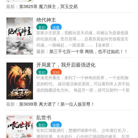
秘剑匣，苏玄却管这剑匣叫剑棺。 少年不解。“去
最新：
第3825章 魔刀择主，冥玉交易
哪？” 老者微微一笑，嘴里却说道：“爱哪去哪去，老
子都八年没有红尘炼心了！！” 自此，心怀鸿鹄之志的
绝代神主
少年郎一脚踏入腥风血雨的修真界！
玄幻
连载
苏家少主苏莫，觉醒出逆天武魂，却被认为是最低级
的垃圾武魂，受尽屈辱……且看苏莫如何凭借着逆天
武魂，一路崛起，一路逆袭…… 【读者群：
703269794】
最新：
第三千七百一十章 阁统，也不过如此！！
开局废了，我开启最强进化
玄幻
完结
叶凌意外重生，来到了一个神奇的世界，一个全民御
灵的时代。 成功激活御灵系统，可以看到常人所不知
道的隐藏进化方向。 每提升一阶，就可以契约一个新
的灵宠。 而叶凌的第一个灵宠，竟然是僵尸，一个在
世人眼中，废物得不行的僵尸。 但是在觉醒系统的叶
最新：
第3699章 离大谱了！第一位人族至尊！
凌眼中，自己的僵尸却是一个超级灵宠！ 他的僵尸，
不仅战力十足，而且可颜可飒！ 不仅是第一个灵宠，
乱世书
之后叶凌的每一个灵宠，全都能进化为人形。
玄幻
连载
仗剑江湖载酒行，楚腰纤细掌中轻。 少年肩扛长刀，
腰间挂酒，大步前行，心中的江湖却隐约难见。 乱世