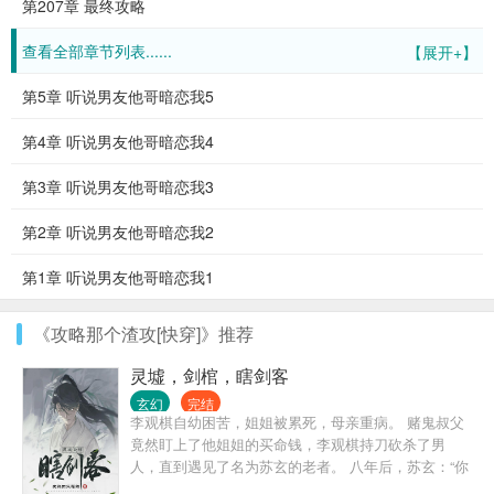
第207章 最终攻略
查看全部章节列表......
【展开+】
第5章 听说男友他哥暗恋我5
第4章 听说男友他哥暗恋我4
第3章 听说男友他哥暗恋我3
第2章 听说男友他哥暗恋我2
第1章 听说男友他哥暗恋我1
《攻略那个渣攻[快穿]》推荐
灵墟，剑棺，瞎剑客
玄幻
完结
李观棋自幼困苦，姐姐被累死，母亲重病。 赌鬼叔父
竟然盯上了他姐姐的买命钱，李观棋持刀砍杀了男
人，直到遇见了名为苏玄的老者。 八年后，苏玄：“你
下山吧，我也要走了。” 伸手递过一个比他还要高的神