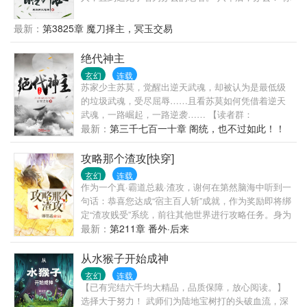
下山吧，我也要走了。” 伸手递过一个比他还要高的神
秘剑匣，苏玄却管这剑匣叫剑棺。 少年不解。“去
最新：
第3825章 魔刀择主，冥玉交易
哪？” 老者微微一笑，嘴里却说道：“爱哪去哪去，老
子都八年没有红尘炼心了！！” 自此，心怀鸿鹄之志的
绝代神主
少年郎一脚踏入腥风血雨的修真界！
玄幻
连载
苏家少主苏莫，觉醒出逆天武魂，却被认为是最低级
的垃圾武魂，受尽屈辱……且看苏莫如何凭借着逆天
武魂，一路崛起，一路逆袭…… 【读者群：
703269794】
最新：
第三千七百一十章 阁统，也不过如此！！
攻略那个渣攻[快穿]
玄幻
连载
作为一个真·霸道总裁·渣攻，谢何在第然脑海中听到一
句话：恭喜您达成“宿主百人斩”成就，作为奖励即将绑
定“渣攻贱受”系统，前往其他世界进行攻略任务。身为
渣攻的谢何表示本色出演毫无压力，不过……“听说男
最新：
第211章 番外·后来
友他哥暗恋我”、“老师再爱我一次”、“纨绔的悲惨一
生”、“陛下，微臣遵命”、“徒弟的炉鼎”、“暴君的替身情
从水猴子开始成神
人”、“将军的宠奴”、“帝国的俘虏”……谢何：等等，这
玄幻
连载
些世界听起来就很像小黄文……而且为什么我的角色
【已有完结六千均大精品，品质保障，放心阅读。】
是被上的‘贱受’？系统：以毒攻毒，以渣克渣。虐渣攻
选择大于努力！ 武师们为陆地宝树打的头破血流，深