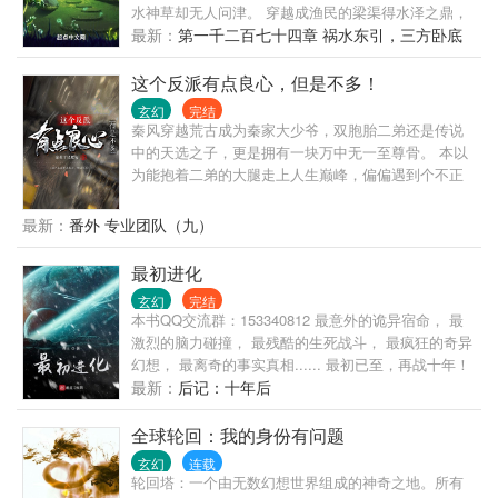
就看你了！记住不要何：呵呵。后来……谢何：嗯？
水神草却无人问津。 穿越成渔民的梁渠得水泽之鼎，
你说渣攻们都爱我？不好意思，我只爱我自己。【食
炼化水猴子天赋，统御水兽，一路收割，踏上巅峰。
最新：
第一千二百七十四章 祸水东引，三方卧底
用指南】1、各种属性精分攻受主受主受！2、作者菌
水猴子→泽狨→水王猿→淮涡水君！ 从此万里泽涛由
想要放飞自我，三观碎裂狗血满地，节操已失，请勿
我做主！ ………… 岸上，人们跪拜祈福，献上祭品。
这个反派有点良心，但是不多！
深究。据说收藏作者菌专栏就能把软萌作者菌抱回家
“求水神大人保佑......” 靠，能不能别向我祭祀少女了，
玄幻
完结
哟~~(*￣3￣)╭
我真不是水神啊！
秦风穿越荒古成为秦家大少爷，双胞胎二弟还是传说
中的天选之子，更是拥有一块万中无一至尊骨。 本以
为能抱着二弟的大腿走上人生巅峰，偏偏遇到个不正
经系统跟他说做反派有前途。 “叮咚，挖出弟弟至尊
骨，获得无敌重瞳！” ……… 秦风：开什么玩笑，那
最新：
番外 专业团队（九）
可是我的挚爱亲朋，手足兄弟啊……桀桀桀桀，我愚
蠢的欧豆豆，你感受到绝望了吗？ 从此整个荒古都在
最初进化
唾弃他为了力量不择手段，可当真相曝光的那天，无
玄幻
完结
数人被感动流泪，秦风这些年太不容易了……
本书QQ交流群：153340812 最意外的诡异宿命， 最
激烈的脑力碰撞， 最残酷的生死战斗， 最疯狂的奇异
幻想， 最离奇的事实真相...... 最初已至，再战十年！
最新：
后记：十年后
全球轮回：我的身份有问题
玄幻
连载
轮回塔：一个由无数幻想世界组成的神奇之地。所有