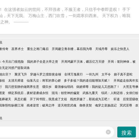
！ 在这强者如云的世间，不拜强者，不服王者，只信手中拳即是权！ 手下
飞仙，天下无我。 万梅山主，西门吹雪，一剑霜寒归西来。 天下权力，唯我
---------
说
者传奇
巫界术士
重生之将门毒后
开局建立青衣楼，幕后我为尊
天域丹尊
娱乐之快意人
：今天出门很危险
我的弟子全是大帝之资
开局鸿蒙不灭体，碾压亿万天骄
开局：签到神体，被
在无定河捞尸提取词条
他出宗？
聚灵飞升
穿越斗罗之擂鼓瓮金锤
全球万鬼夜行
一剑九州
太平令
娘子真不是蛇
做祖
太清天师道
仙落凡尘：将军的掌心娇
多子多福？我的道侣能增加天赋！
开局盗走徐凤年实
行
我只想安静的做两界生意
缓归乡
最强修仙弱鸡
病娇师尊：我的徒儿又想跑了！
大荒玄穹彝
团宠
绑定系统后，废材逆袭成永恒
混沌：创世神的偏宠
武炼九重天
综武：人刚还俗，女侠们纷
送葬诸天
风爻幻薮
开了间书院，我竟成了文祖
既然穿越了，那就成为王吧！
轩道
后室层级收
我靠悟性纵横江湖
残者逆世：破局之绊
逆天绝世武魂
御兽灵契
魂穿之皇族战记
冥武至尊
农
说
搜索