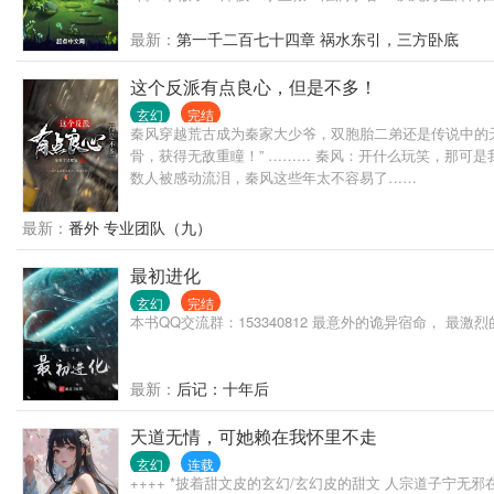
最新：
第一千二百七十四章 祸水东引，三方卧底
这个反派有点良心，但是不多！
玄幻
完结
秦风穿越荒古成为秦家大少爷，双胞胎二弟还是传说中的
骨，获得无敌重瞳！” ……… 秦风：开什么玩笑，那可
数人被感动流泪，秦风这些年太不容易了……
最新：
番外 专业团队（九）
最初进化
玄幻
完结
本书QQ交流群：153340812 最意外的诡异宿命， 最激
最新：
后记：十年后
天道无情，可她赖在我怀里不走
玄幻
连载
++++ *披着甜文皮的玄幻/玄幻皮的甜文 人宗道子