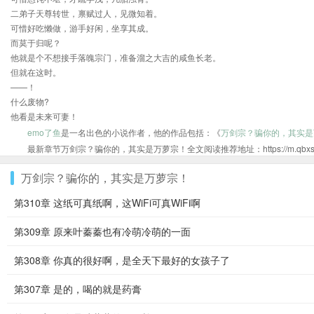
二弟子天尊转世，禀赋过人，见微知着。
可惜好吃懒做，游手好闲，坐享其成。
而莫于归呢？
他就是个不想接手落魄宗门，准备溜之大吉的咸鱼长老。
但就在这时。
——！
什么废物?
他看是未来可妻！
emo了鱼
是一名出色的小说作者，他的作品包括：《
万剑宗？骗你的，其实是
最新章节万剑宗？骗你的，其实是万萝宗！全文阅读推荐地址：https://m.qbxsw.com
万剑宗？骗你的，其实是万萝宗！
第310章 这纸可真纸啊，这WiFi可真WiFi啊
第309章 原来叶蓁蓁也有冷萌冷萌的一面
第308章 你真的很好啊，是全天下最好的女孩子了
第307章 是的，喝的就是药膏