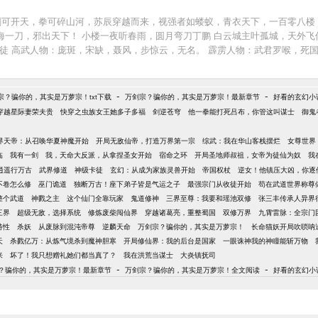
剑可开天，拳可碎山河，苏辰穿越而来，视强者如蝼蚁，青衣天下，一百零八楼
归海一刀，邪出天下！ 小楼一夜听春雨，圆月弯刀丁鹏 白云城主叶孤城，天外
武人物：庞斑，宋缺，聂风，步惊云，无名。 霹雳人物：武君罗喉，死国之神。 ---
-
-
宗？骗你的，其实是万萝宗！txt下载
万剑宗？骗你的，其实是万萝宗！最新章节
好看的玄幻小
穿越星际妻荣夫贵
快穿之虫族女王她多子多福
剑逆苍穹
他一拳能打死吕布，你管这叫谋士
御鬼
界天帝：从召唤华夏神魔开始
开局无敌仙帝，打造万界第一宗
综武：我在华山客栈摆烂
女尊世界
临
我有一剑
我，天命大反派，从拿捏圣女开始
宿命之环
开局圣地师叔祖，女帝为徒仙为奴
我
逍遥行万古
武界修道
神级卡徒
玄幻：从成为家族灵兽开始
帝国权杖
逆女！他镇压大凶，你逐
不卷怎么修
巫门诡道
独断万古！座下弟子皆是气运之子
最强宗门从收徒开始
苟在武道世界称尊
整个武道
神戮之主
这个仙门全靠玩家
鬼道修神
三界至尊：我要和瑶池双修
张三丰传承人异界
三界
超级无敌，选择系统
修炼废柴闯仙界
穿越诸葛亮，重整蜀国
双修万界
九霄雷脉：全宗门
特性
杀妖
从废脉到混沌帝尊
逆麟天命
万剑宗？骗你的，其实是万萝宗！
长命猫妖开局吹唢呐
天
杀戮亿万：从炼气境杀到魔神胆寒
开局修仙界：我的后台是国家
一眼诛神我的神瞳能斩万物
来
坏了！我只想赠礼她们都当真了？
我在洪荒当谋士
大炎镇抚司
-
-
？骗你的，其实是万萝宗！最新章节
万剑宗？骗你的，其实是万萝宗！全文阅读
好看的玄幻小