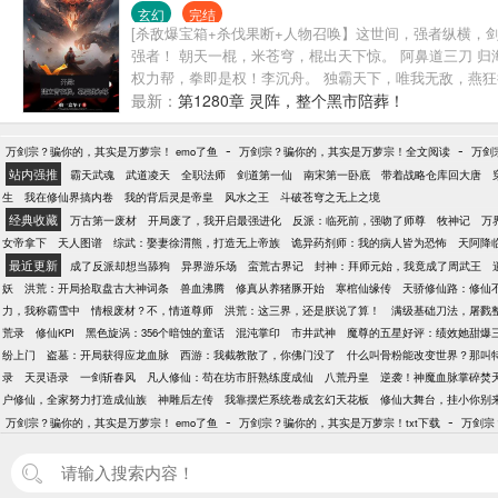
玄幻
完结
[杀敌爆宝箱+杀伐果断+人物召唤】这世间，强者纵横，
强者！ 朝天一棍，米苍穹，棍出天下惊。 阿鼻道三刀 
权力帮，拳即是权！李沉舟。 独霸天下，唯我无敌，燕狂徒 高
最新：
第1280章 灵阵，整个黑市陪葬！
-
-
万剑宗？骗你的，其实是万萝宗！ emo了鱼
万剑宗？骗你的，其实是万萝宗！全文阅读
万剑
站内强推
霸天武魂
武道凌天
全职法师
剑道第一仙
南宋第一卧底
带着战略仓库回大唐
生
我在修仙界搞内卷
我的背后灵是帝皇
风水之王
斗破苍穹之无上之境
经典收藏
万古第一废材
开局废了，我开启最强进化
反派：临死前，强吻了师尊
牧神记
万
女帝拿下
天人图谱
综武：娶妻徐渭熊，打造无上帝族
诡异药剂师：我的病人皆为恐怖
天阿降
最近更新
成了反派却想当舔狗
异界游乐场
蛮荒古界记
封神：拜师元始，我竟成了周武王
妖
洪荒：开局拾取盘古大神词条
兽血沸腾
修真从养猪豚开始
寒棺仙缘传
天骄修仙路：修仙
力，我称霸雪中
情根废材？不，情道尊师
洪荒：这三界，还是朕说了算！
满级基础刀法，屠戮
荒录
修仙KPI
黑色旋涡：356个暗蚀的童话
混沌掌印
市井武神
魔尊的五星好评：绩效她甜爆
纷上门
盗墓：开局获得应龙血脉
西游：我截教散了，你佛门没了
什么叫骨粉能改变世界？那叫
录
天灵语录
一剑斩春风
凡人修仙：苟在坊市肝熟练度成仙
八荒丹皇
逆袭！神魔血脉掌碎焚
户修仙，全家努力打造成仙族
神雕后左传
我靠摆烂系统卷成玄幻天花板
修仙大舞台，挂小你别
-
-
万剑宗？骗你的，其实是万萝宗！ emo了鱼
万剑宗？骗你的，其实是万萝宗！txt下载
万剑宗