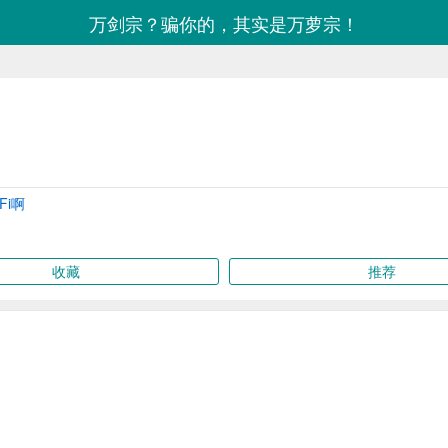
万剑宗？骗你的，其实是万萝宗！
Fi啊
收藏
推荐