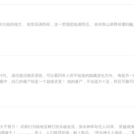
州大陆的地方。 前世高调而死，这一世我想低调而活。 奈何靠山师尊却遭到
时代。 成功激活御灵系统，可以看到常人所不知道的隐藏进化方向。 每提升一
凌眼中，自己的僵尸却是一个超级灵宠！ 他的僵尸，不仅战力十足，而且可颜可
择大于努力！ 武师们为陆地宝树打的头破血流，深水神草却无人问津。 穿越成
做主！ ………… 岸上，人们跪拜祈福，献上祭品。 “求水神大人保佑......