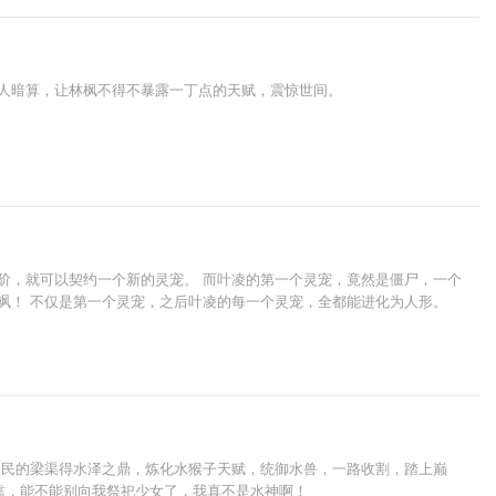
贼人暗算，让林枫不得不暴露一丁点的天赋，震惊世间。
阶，就可以契约一个新的灵宠。 而叶凌的第一个灵宠，竟然是僵尸，一个
飒！ 不仅是第一个灵宠，之后叶凌的每一个灵宠，全都能进化为人形。
渔民的梁渠得水泽之鼎，炼化水猴子天赋，统御水兽，一路收割，踏上巅
” 靠，能不能别向我祭祀少女了，我真不是水神啊！