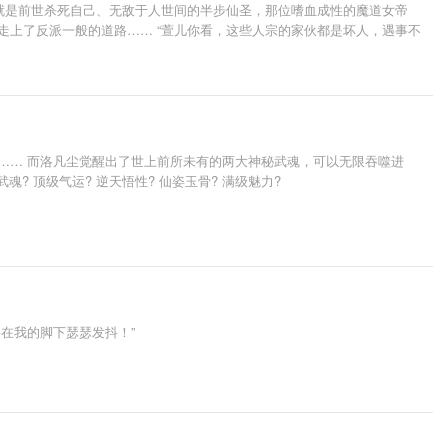
不就是前世杀死自己、无敌于人世间的半步仙圣，那位嗜血成性的魔道女帝
走上了反派一般的道路…… “萱儿你看，这些人宗的家伙都是坏人，遇事不
，好不好！” “什么？你说要助我修行？这不太好吧……萱儿！等一下！”
…… 而洛凡尘觉醒出了世上前所未有的两大神秘武魂，可以无限吞噬进
 顶级气运? 逆天悟性? 仙姿玉骨? 满级魅力?
在我的脚下瑟瑟发抖！”