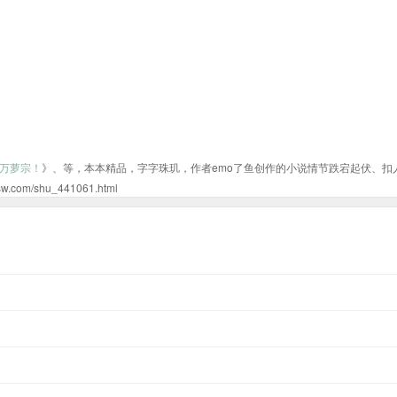
万萝宗！
》、等，本本精品，字字珠玑，作者emo了鱼创作的小说情节跌宕起伏、扣
/shu_441061.html