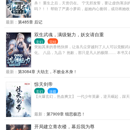
杀！ 重生之后，天资仍在。 宁无邪发誓，要让虚伪薄凉
吗？！！ 帮助了严肃小萝莉，趁她内心脆弱，成功将她收
决先打他们！” “萱儿，人不为己天诛地灭，所以任何时候
最新：
第485章 后记
双生武魂，满级魅力，妖女请自重
玄幻
完结
突如其来的香艳抉择，让洛凡尘穿越到了人人可以觉醒武
化。 八品，九品？ 抱歉，那只是凡人的极限…… 本书又名
最新：
第3084章 大劫主，不败金木身！
惊天剑帝
玄幻
连载
【火爆玄幻，热血爽文】 一代少年英豪，逆天崛起，踩天
最新：
第7909章 细思极恐！
开局建立青衣楼，幕后我为尊