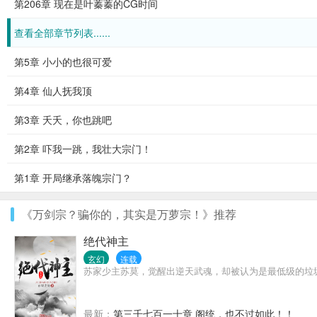
第206章 现在是叶蓁蓁的CG时间
查看全部章节列表......
第5章 小小的也很可爱
第4章 仙人抚我顶
第3章 夭夭，你也跳吧
第2章 吓我一跳，我壮大宗门！
第1章 开局继承落魄宗门？
《万剑宗？骗你的，其实是万萝宗！》推荐
绝代神主
玄幻
连载
苏家少主苏莫，觉醒出逆天武魂，却被认为是最低级的垃圾武
最新：
第三千七百一十章 阁统，也不过如此！！