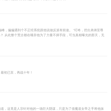
峰，偏偏遇到个不正经系统跟他说做反派有前途。 “叮咚，挖出弟弟至尊
吗？ 从此整个荒古都在唾弃他为了力量不择手段，可当真相曝光的那天，无
.. 最初已至，再战十年！
才知道，这竟是人宗针对他的一场巨大阴谋，只是为了借魔道女帝之手将他抹