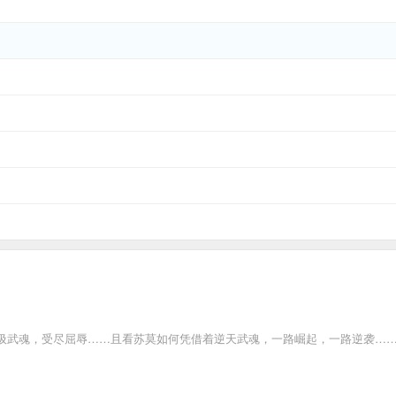
魂，受尽屈辱……且看苏莫如何凭借着逆天武魂，一路崛起，一路逆袭…… 【读