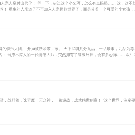
的人宗人皇付出代价！ 等一下，街边这个小乞丐，怎么有点眼熟…… 这，这
养！ 重生的人宗道子不再加入人宗拯救世界了，而是带着一个可爱的小女孩，
一定要先保护好哥哥！” “萱儿，你一定要努力修练，将来带着哥哥一起飞黄腾达
魂的特殊大陆。 开局被妖帝带回家。 天下武魂共分九品，一品最末，九品为尊
： 当撩术惊人的一代情感大师，突然拥有了满级外挂，会有多恐怖…… 双生武魂?
骄，战群雄，诛群魔，灭众神，一路逆战，成就绝世剑帝！ “这个世界，注定要