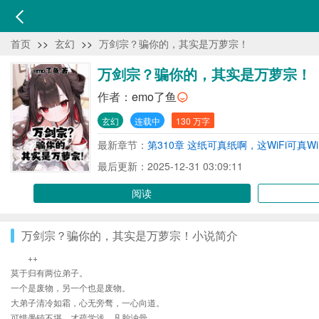
首页
>>
玄幻
>>
万剑宗？骗你的，其实是万萝宗！
万剑宗？骗你的，其实是万萝宗！
作者：
emo了鱼
玄幻
连载中
130 万字
最新章节：
第310章 这纸可真纸啊，这WiFi可真Wi
最后更新：2025-12-31 03:09:11
阅读
万剑宗？骗你的，其实是万萝宗！小说简介
++
莫于归有两位弟子。
一个是废物，另一个也是废物。
大弟子清冷如霜，心无旁骛，一心向道。
可惜愚钝不堪，才疏学浅，凡胎浊骨。