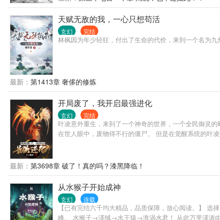
天赋无敌的我，一心只想苟活
玄幻
完结
林枫因为年少轻狂，付出了生命的代价，来到一个名为九
最新：
第1413章 奢侈的修炼
开局废了，我开启最强进化
玄幻
完结
叶凌意外重生，来到了一个神奇的世界，一个全民御灵的
在世人眼中，废物得不行的僵尸。 但是在觉醒系统的叶
最新：
第3698章 破了！真的吗？漆黑降临！
从水猴子开始成神
玄幻
连载
【已有完结六千均大精品，品质保障，放心阅读。】 选
峰。 水猴子→泽狨→水王猿→淮涡水君！ 从此万里泽涛由我