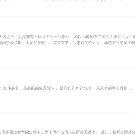
天选之子，更是拥有一块万中无一至尊骨。 本以为能抱着二弟的大腿走上人生巅
是我的挚爱亲朋，手足兄弟啊……桀桀桀桀，我愚蠢的欧豆豆，你感受到绝望了
烈的脑力碰撞， 最残酷的生死战斗， 最疯狂的奇异幻想， 最离奇的事实真相....
宁无邪在围剿魔道女帝的过程中，为了保护当代人皇而身死道消。 谁知，临死之际