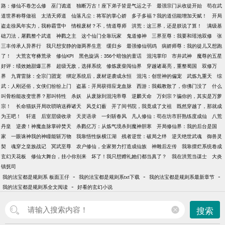
路：修仙不卷怎么修
巫门诡道
独断万古！座下弟子皆是气运之子
最强宗门从收徒开始
苟在武
道世界称尊做祖
太清天师道
仙落凡尘：将军的掌心娇
多子多福？我的道侣能增加天赋！
开局
盗走徐凤年实力，我称霸雪中
情根废材？不，情道尊师
洪荒：这三界，还是朕说了算！
满级基
础刀法，屠戮整个武道
神戮之主
这个仙门全靠玩家
鬼道修神
三界至尊：我要和瑶池双修
张
三丰传承人异界行
我只想安静的做两界生意
缓归乡
最强修仙弱鸡
病娇师尊：我的徒儿又想跑
了！
大荒玄穹彝荒录
修仙KPI
黑色旋涡：356个暗蚀的童话
混沌掌印
市井武神
魔尊的五星
好评：绩效她甜爆三界
超级无敌，选择系统
修炼废柴闯仙界
穿越诸葛亮，重整蜀国
双修万
界
九霄雷脉：全宗门团宠
绑定系统后，废材逆袭成永恒
混沌：创世神的偏宠
武炼九重天
综
武：人刚还俗，女侠们纷纷上门
盗墓：开局获得应龙血脉
西游：我截教散了，你佛门没了
什么
叫骨粉能改变世界？那叫特性
杀妖
从废脉到混沌帝尊
逆麟天命
万剑宗？骗你的，其实是万萝
宗！
长命猫妖开局吹唢呐送葬诸天
风爻幻薮
开了间书院，我竟成了文祖
既然穿越了，那就成
为王吧！
轩道
后室层级收录
天灵语录
一剑斩春风
凡人修仙：苟在坊市肝熟练度成仙
八荒
丹皇
逆袭！神魔血脉掌碎焚天
杀戮亿万：从炼气境杀到魔神胆寒
开局修仙界：我的后台是国
家
一眼诛神我的神瞳能斩万物
我靠悟性纵横江湖
残者逆世：破局之绊
逆天绝世武魂
御兽灵
契
魂穿之皇族战记
冥武至尊
农户修仙，全家努力打造成仙族
神雕后左传
我靠摆烂系统卷成
玄幻天花板
修仙大舞台，挂小你别来
坏了！我只想赠礼她们都当真了？
我在洪荒当谋士
大炎
镇抚司
-
-
-
我的法宝都是规则系 板面王仔
我的法宝都是规则系txt下载
我的法宝都是规则系最新章节
-
我的法宝都是规则系全文阅读
好看的玄幻小说
搜索