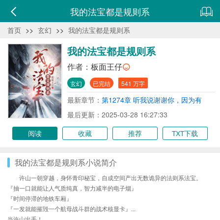
我的法宝都是规则系
首页
>>
玄幻
>>
我的法宝都是规则系
我的法宝都是规则系
作者：
板面王仔
玄幻
已完结
541 万字
最新章节：
第1274章 听我说谢谢你，因为有
你．．．．
最后更新：2025-03-28 16:27:33
阅读
收藏
推荐
TXT下载
我的法宝都是规则系小说简介
许山一朝穿越，身怀青印秘宝，自成空间产出无数诡异的法则系法宝。
『抽一口就能让人气质纯真，智力减半的电子烟』
『时间停滞的地铁车厢』
『一发就能摧毁一个航母战斗群的战术核显卡』...
当许山出手！