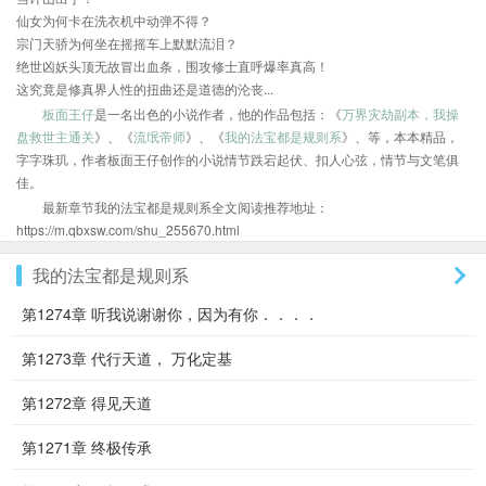
仙女为何卡在洗衣机中动弹不得？
宗门天骄为何坐在摇摇车上默默流泪？
绝世凶妖头顶无故冒出血条，围攻修士直呼爆率真高！
这究竟是修真界人性的扭曲还是道德的沦丧...
板面王仔
是一名出色的小说作者，他的作品包括：《
万界灾劫副本，我操
盘救世主通关
》、《
流氓帝师
》、《
我的法宝都是规则系
》、等，本本精品，
字字珠玑，作者板面王仔创作的小说情节跌宕起伏、扣人心弦，情节与文笔俱
佳。
最新章节我的法宝都是规则系全文阅读推荐地址：
https://m.qbxsw.com/shu_255670.html
我的法宝都是规则系
第1274章 听我说谢谢你，因为有你．．．．
第1273章 代行天道， 万化定基
第1272章 得见天道
第1271章 终极传承