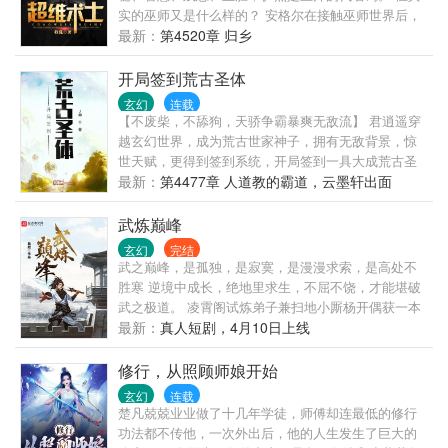
草剂，给你的地上都种上杂草，我看你还敢来攻打
实的巫师又是什么样的？ 安格尔在接触巫师世界后，
转异世界！
我。 什么？你要请杀手来暗杀我？嘿嘿嘿，我躲在自
得出一个结论： 巫师，是一种用唯心思想明照自我，
最新：
第4520章 归乡
己农场的小屋里，看你怎么打我，等你走了，我就让
却用唯物的态度辩证世界的一群人。换言之，这是一
你们国家的粮食绝产，到时候所有人都会起来造你的
群在追寻真实的路上，严谨态度踽踽独行的另类科学
开局签到荒古圣体
反，看你还敢来杀我。 切看一个有点腹黑的宅男，怎
家。 —————————— 多重世界，无垠重叠。智
玄幻
连载
么用他的QQ农场，在那个剑与魔法的世界里，成为让
慧生物在冥冥中的引导下，走出了各自的文明之路。
【不废柴，不舔狗，天骄争霸暴爽无敌流】 君逍遥穿
天下所有人一听到都会做恶梦的存在。
其中巫师世界，以其独有的修炼文明，横贯无尽位
越玄幻世界，成为荒古世家神子，拥有无敌背景，惊
面。 纵然巫师世界强势至此，宇宙的真实，维度的奥
世天赋，更得到签到系统，开局签到一具大成荒古圣
秘还是始终无法堪破。 直到，一位多元宇宙的穿越来
体。 在泰岳古碑签到，获得六星奖励，神象镇狱劲！
最新：
第4477章 人道教的霸道，云墨轩出面
客，造访了这方世界。（穿越者不是主角不是主角不
在十岁宴上签到，获得七星奖励，至尊骨！ 在青铜仙
是主角，重要的事情说三遍！）
殿签到，获得八星奖励，万物母气鼎！ 在无边界海签
武炼巅峰
到，获得十星奖励，他化自在大法！ 无数年后，君逍
玄幻
完结
遥盘坐九霄，剑指苍天道：“九天十地，我主沉浮，仙
武之巅峰，是孤独，是寂寞，是漫漫求索，是高处不
路尽头，我为巅峰！”
胜寒 逆境中成长，绝地里求生，不屈不饶，才能堪破
武之极道。 凌霄阁试炼弟子兼扫地小厮杨开偶获一本
无字黑书，从此踏上漫漫武道。
最新：
真人短剧，4月10日上线
修行，从照顾师娘开始
玄幻
连载
楚凡兢兢业业做了十几年学徒，师傅却连最低的修行
功法都不传他，一次外出后，他的人生发生了巨大的