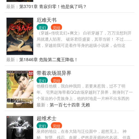
世人眼中，废物得不行的僵尸。 但是在觉醒系统的叶
最新：
第3701章 青寂归零！他是疯了吗？
凌眼中，自己的僵尸却是一个超级灵宠！ 他的僵尸，
不仅战力十足，而且可颜可飒！ 不仅是第一个灵宠，
厄难天书
之后叶凌的每一个灵宠，全都能进化为人形。
玄幻
完结
（穿越+传统玄幻+爽文） 白祈穿越了，万万没想到开
局就遭人陷害。 破坏君臣盛宴，其罪当斩！ 不过……
嘿，穿越前我可是着作等身的超级小说家，会怕这
个？ 笑话！ 太始殿上挥毫铺墨，赋诗： “三杯通大
道，一斗合自然！” 轰！ 精气冲霄，千章万句，宛如
最新：
第1846章 危险第二魔王降临！
神迹！ “恭喜小文圣化字为经，做出诗经文章！” “能够
做出这样的文章，已经可以尊称为圣！之前是我等失
带着农场混异界
礼了，还请小文圣勿怪！” 原本攻讦白祈的满殿群臣一
玄幻
完结
个个目瞪口呆，震撼无比。 不止如此，他居然还成了
他横任他横，我自种我田，若要来惹我，过不了明
贵妃义子？ 就在白祈沾沾自喜的时候—— “恭喜宿主
年。 宅男赵海带着QQ农场穿越到了异界，附身到了一
通过第一轮生死试炼，只要再通过五轮生死试炼，就
个落迫的小贵族身上，他的封地是一片种不出东西的
可以在四个月后挑战最强大的天命反派！” “失败，即
黑土地，而最主要的是，他还有一个无比强势的未婚
最新：
第一百七十四章 无赖
死！” …… 啊！ 四个月后打最终BOSS？天命反派？
妻，他的未婚妻竟然是一个公国的继承人，未来的女
10000级？ 这真的不是要弄死我吗？ 我才1级啊！ 克
大公！最最主要的是，他还是一个魔武废材，不能学
超维术士
苏鲁、女娲、妲己、炽天使米迦勒、堕落之王路西
魔法，不能学武技，废的十分彻底。 我不能学魔法，
法、泰坦地母……，这个世界似乎还存在着许许多多
玄幻
完结
但是我有农场，你敢攻打我？我放虫子吃光你的军
巫师的地位，在各大陆与泛位面中，超然无上。 神
神明和大人物的痕迹。 白祈：“不管你们是谁，我都要
粮，吃光你的庄稼，把你们的水源都下上杀虫剂，除
秘、智慧、残忍、血腥，俨然是巫师的代名词。 但真
打得你们五体投地，心悦诚服！” 带着天书，且看我玩