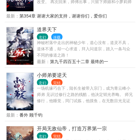
改变。 再次回来，师傅出事，只留下师娘和小萝莉师
妹相依为命，为了报答师傅十几年的恩情，他只能担
当起照顾师娘和小师妹的重任了。 “师娘，你也不想我
最新：
第354章 谢谢大家的支持，谢谢你们，爱你们
们被赶出去吧？”
道界天下
玄幻
连载
神秘村落中走出的神秘少年，道心没有，道灵不具，
道体不通，却一心求道，拜入问道宗，踏入一条与众
不同的修道之路！
最新：
第九千四百五十二章 最终的一
小师弟要逆天
玄幻
完结
一场机缘巧合下，陆长生被带入宗门，成为青云峰小
师弟 见识过修行之路的残酷，他决定韬光养晦。 师兄
修行，他睡觉，同门试炼，他摸鱼，在无数目光见证
下，十年如一日从不懈怠，一直在做一个安静的老
六。 直到有一天，他们突然发现自己的小师弟很逆
最新：
番外 顾千钧
天！
开局无敌仙帝，打造万界第一宗
玄幻
完结