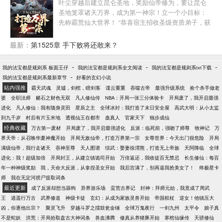
叶尘穿越后建立昆仑圣地，奖励仙帝修为，要让昆仑
圣地笼罩诸天万界，成为第一神宗！立一个小目标：
先称霸荒仙大世界！ “恭喜宿主招收圣级资质弟子，获
得真仙召唤卡五张、悟道茶树一棵、鸿蒙原初体！”
“恭喜宿主招收帝级资质弟子，获得仙王召唤卡一张，
最新：
第1525章 手下败将还敢来？
天道殿一座，十万丈灵脉一条！” 多年之后昆仑圣地扫
地的杂役弟子都是真仙，看门的狗都是妖圣，没有仙
-
-
-
我的法宝都是规则系 板面王仔
我的法宝都是规则系全文阅读
我的法宝都是规则系txt下载
帝修为都不好意思说自己是出自昆仑圣地。 圣地之
-
我的法宝都是规则系最新章节
好看的玄幻小说
主：我能谋求一个扫地的职位吗？我免费打工都行！
站内强推
霸天武魂
灵墟，剑棺，瞎剑客
谍云重重
吞噬古帝
最强升级系统
捡个杀手做老
不朽家主：我看你就是盯上了悟道茶树的落叶，排狗
婆
全职法师
赌石之财色无双
凡人修仙传
NBA：开局一张三分体验卡
开局废了，我开启最强
后边去吧！ 玲珑女帝：如果可以的话，妾身愿意帮叶
进化
凡人修仙：我有随身灵田
星辰之主
全球冰封：我打造了末日安全屋
高武大明：从小太监
尘推油按摩！ 轮回仙帝：我轮回亿万次，却连叶尘一
到九千岁
村后有片玉米地
透视仙王在都市
蛊真人
官家天下
独步成仙
招都接不住，他到底强到什么程度？
经典收藏
万古第一废材
开局废了，我开启最强进化
反派：临死前，强吻了师尊
牧神记
万
界天帝：从召唤华夏神魔开始
开局无敌仙帝，打造万界第一宗
女尊世界：今天出门很危险
开局
满级仙帝，我行走诸天
吞神至尊
天人图谱
综武：娶妻徐渭熊，打造无上帝族
天阿降临
全球
进化：我！超级加倍
开局封王，从建立镇诡司开始
万倍返还，我收徒百无禁忌
长生修仙：每百
年一种神级奖励
我，天命大反派，从拿捏圣女开始
我后宫满了，别再逼我抢美女了！
终极星卡
师
我在无定河捞尸提取词条
最近更新
成了反派却想当舔狗
异界游乐场
蛮荒古界记
封神：拜师元始，我竟成了周武
王
逍遥行万古
武界修道
神级卡徒
玄幻：从成为家族灵兽开始
帝国权杖
逆女！他镇压大
凶，你逐他出宗？
聚灵飞升
穿越斗罗之擂鼓瓮金锤
全球万鬼夜行
一剑九州
太平令
娘子真
不是蛇妖
洪荒：开局拾取盘古大神词条
兽血沸腾
修真从养猪豚开始
寒棺仙缘传
天骄修仙