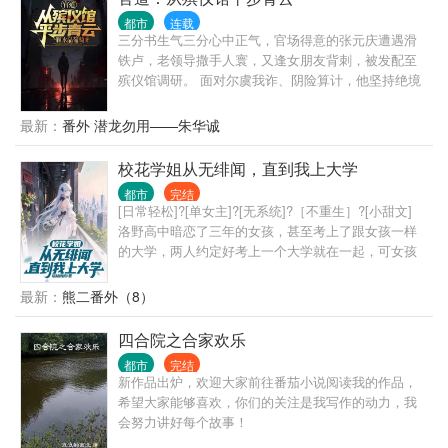
都市
连载
三分书生气三分心中正气，官场得意的张元庆遭遇滑
铁卢，老领导撒手人寰，又逢女朋友背刺，被发配至
殡仪馆调研。 面对尔虞我诈、阴险算计，他坚持绝境
逢生。 胸怀屠龙之术，以寒门出身扣响一条通天之
路。 我本江北布衣，天下于我何加焉！
最新：
番外 潜龙勿用——朱华诚
校花学姐从无绯闻，直到我上大学
都市
完结
[日常轻松]?[单女主]?[无系统]?［不重生］?[小甜文]
洛野高中暗恋了三年的女孩，甚至考上了跟女孩一样
的大学，两人约定好考上一个大学就在一起，可女孩
竟然反悔了。 悲痛之下，洛野化身恋爱小说作者，没
想到大学还没开学，他写的小说冲上了平台榜首，他
最新：
熊二番外（8）
竟然火了…… 上大学后，洛野原以为自己再也不会谈
恋爱，却偶然相识了高冷学姐。 洛野决定，要偷偷跟
四合院之合家欢乐
学姐谈恋爱，然后惊艳所有人。 等他和高冷学姐手拉
都市
完结
手出现在学校里的时候，全校都震惊了。 高冷校花苏
新作品出炉，欢迎大家前往番茄小说阅读我的作品，
白粥的身边竟然出现了男人？ 这时，暗恋三年的女孩
希望大家能够喜欢，你们的关注是我写作的动力，我
却发现自己心里是有他的，于是再次展开了对洛野的
会努力讲好每个故事！
追求。 “抱歉，小学弟已经是我的人了。”苏白粥强势