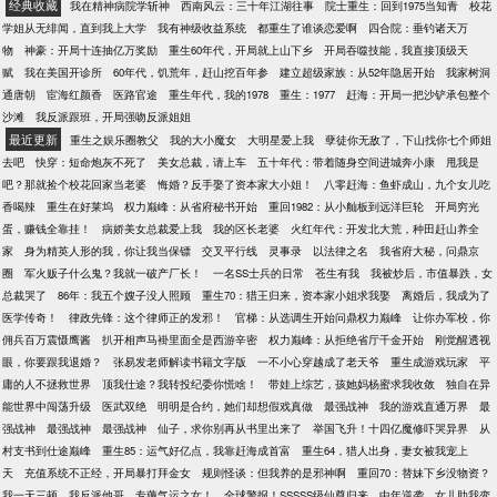
经典收藏
我在精神病院学斩神
西南风云：三十年江湖往事
院士重生：回到1975当知青
校花
学姐从无绯闻，直到我上大学
我有神级收益系统
都重生了谁谈恋爱啊
四合院：垂钓诸天万
物
神豪：开局十连抽亿万奖励
重生60年代，开局就上山下乡
开局吞噬技能，我直接顶级天
赋
我在美国开诊所
60年代，饥荒年，赶山挖百年参
建立超级家族：从52年隐居开始
我家树洞
通唐朝
宦海红颜香
医路官途
重生年代，我的1978
重生：1977
赶海：开局一把沙铲承包整个
沙滩
我反派跟班，开局强吻反派姐姐
最近更新
重生之娱乐圈教父
我的大小魔女
大明星爱上我
孽徒你无敌了，下山找你七个师姐
去吧
快穿：短命炮灰不死了
美女总裁，请上车
五十年代：带着随身空间进城奔小康
甩我是
吧？那就捡个校花回家当老婆
悔婚？反手娶了资本家大小姐！
八零赶海：鱼虾成山，九个女儿吃
香喝辣
重生在好莱坞
权力巅峰：从省府秘书开始
重回1982：从小舢板到远洋巨轮
开局穷光
蛋，赚钱全靠挂！
病娇美女总裁爱上我
我的区长老婆
火红年代：开发北大荒，种田赶山养全
家
身为精英人形的我，你让我当保镖
交叉平行线
灵事录
以法律之名
我省府大秘，问鼎京
圈
军火贩子什么鬼？我就一破产厂长！
一名SS士兵的日常
苍生有我
我被炒后，市值暴跌，女
总裁哭了
86年：我五个嫂子没人照顾
重生70：猎王归来，资本家小姐求我娶
离婚后，我成为了
医学传奇！
律政先锋：这个律师正的发邪！
官梯：从选调生开始问鼎权力巅峰
让你办军校，你
佣兵百万震慑鹰酱
扒开相声马褂里面全是西游辛密
权力巅峰：从拒绝省厅千金开始
刚觉醒透视
眼，你要跟我退婚？
张易发老师解读书籍文字版
一不小心穿越成了老天爷
重生成游戏玩家
平
庸的人不拯救世界
顶我仕途？我转投纪委你慌啥！
带娃上综艺，孩她妈杨蜜求我收敛
独自在异
能世界中闯荡升级
医武双绝
明明是合约，她们却想假戏真做
最强战神
我的游戏直通万界
最
强战神
最强战神
最强战神
仙子，求你别再从书里出来了
举国飞升！十四亿魔修吓哭异界
从
村支书到仕途巅峰
重生85：运气好亿点，我靠赶海成首富
重生64，猎人出身，妻女被我宠上
天
充值系统不正经，开局暴打拜金女
规则怪谈：但我养的是邪神啊
重回70：替妹下乡没物资？
我一天三顿
我反派他哥，专薅气运之女！
全球警报！SSSSS级仙尊归来
中年逆袭，女儿助我变