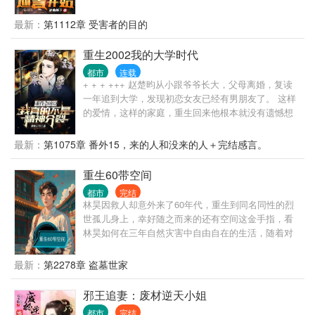
上的太阳眼镜， 从此以后，洛圣都由他守护…… Ps：
无超凡，但有我们常人接触不到的黑暗世界，杀手、
最新：
第1112章 受害者的目的
神秘组织、以及各种离奇案件…
重生2002我的大学时代
都市
连载
+ + + +++ 赵楚昀从小跟爷爷长大，父母离婚，复读
一年追到大学，发现初恋女友已经有男朋友了。 这样
的爱情，这样的家庭，重生回来他根本就没有遗憾想
去弥补，他只想肆意妄为的过完一生。 都重生了还时
时刻刻要求自己成熟稳重，那还重生干嘛？ 一辈子几
最新：
第1075章 番外15，来的人和没来的人＋完结感言。
十年，他只想活得肆意潇洒，心灵通透点，不让自己
憋屈，只要自己舒畅就行了。 主角在12,13章有点流
重生60带空间
氓，介意者可以跳过12,13章，并不影响剧情。
都市
完结
林昊因救人却意外来了60年代，重生到同名同性的烈
世孤儿身上，幸好随之而来的还有空间这金手指，看
林昊如何在三年自然灾害中自由自在的生活，随着对
空间的探索，慢慢的开发出很多功能，学武学中医，
打猎，自由享受生活。
最新：
第2278章 盗墓世家
邪王追妻：废材逆天小姐
都市
完结