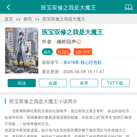
医宝双修之我是大魔王
首页
>>
都市
>>
医宝双修之我是大魔王
医宝双修之我是大魔王
作者：
熵烬回声
都市
已完结
220 万字
最新章节：
第478章 核心区危机
最后更新：2026-04-09 15:11:47
阅读
收藏
推荐
TXT下载
医宝双修之我是大魔王小说简介
当陈青阳蹲在医院后巷的垃圾堆旁，接过那张泛黄古卷时，命运的齿轮开
始逆向转动。雨滴像银针般刺进他湿透的校服，外卖箱上的“医学生”贴纸已被泥
泞吞噬，一如他卑微的生活。
他原是中医世家遗孤，如今却为女友的医药费穿梭于都市霓虹与市井烟火之
间。直到那个暴雨夜，她踩碎了他的尊严，也撕裂了他对爱情最后的幻想。现