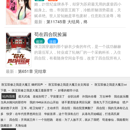
她，21世纪金牌杀手，却穿为苏府最无用的废柴四小
姐身上。他，帝国晋王殿下，冷酷邪魅强势霸道，天
赋卓绝。世人皆知她是草包废材，任意欺压凌辱，唯
独他慧眼识珠对她强势霸道纠缠誓死不放手。且看他
最新：
第11745章 大结局，终
们如何强者与强者碰撞，上演一出追逐与被追逐的好
戏。
苟在四合院捡漏
都市
连载
张卫国穿越到那个缺衣少食的年代，是一个战功赫赫
的退伍军人，转业成了轧钢厂的一个采购科长，入住
四合院，有着随身空间金手指，改变了四合院所有人
的命运。 天道不公，命运坎坷，一力破之。 而看张卫
国在这个动乱的年代，书写自己的传奇！
最新：
第651章 完结章
-
-
医宝双修之我是大魔王 熵烬回声
医宝双修之我是大魔王全文阅读
医宝双修之我是大魔王txt
-
-
下载
医宝双修之我是大魔王最新章节
好看的都市小说
站内强推
霸天武魂
老祖别苟了，宇宙要没了
全职法师
许我向你看
万古神帝
我在娱乐圈
当风水顾问的那些年
我的1949从长白山开始
请不要质疑多周目玩家
我有九千万亿舔狗金
猎户
家的憨子夫郎
王爷，暗卫知错了，主动求罚
四合院：我在院里爽翻了
四合院：我的兄弟有亿点
多
快穿：在年代世界悠闲生活
华娱首席，这个导演有点行
从港岛开始崛起，打造高氏家
族！
四合院：开局就王炸！一个别想跑
老祖：为了人族不灭，就从了我吧
苟道修仙，我能看到
隐藏提示
天海仙途