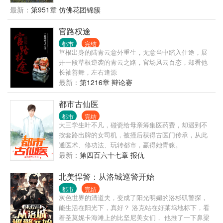
的说道。 …… “后来呢？洛野先生，您跟知名漫画家
最新：
第951章 仿佛花团锦簇
苏白粥是怎么相爱的呢？” 听到此话，洛野摸了摸脑
袋，看着那个绝美的身影，轻声笑道:“她偷偷把我的书
官路权途
给漫画改编了……”
都市
完结
草根出身的陆青云意外重生，无意当中踏入仕途，展
开一段草根逆袭的青云之路，官场风云百态，却看他
长袖善舞，左右逢源
最新：
第1216章 辩论赛
都市古仙医
都市
完结
大三学生叶不凡，碰瓷给母亲筹集医药费，却遇到不
按套路出牌的女司机，被撞后获得古医门传承，从此
通医术、修功法、玩转都市，赢得她青睐。
最新：
第四百六十七章 报仇
北美悍警：从洛城巡警开始
都市
完结
灰色世界的清道夫，变成了阳光明媚的洛杉矶警探，
能生活在阳光下，真好？ 洛克站在好莱坞地标下，看
着圣莫妮卡海滩上的比坚尼美女们， 他推了一下鼻梁