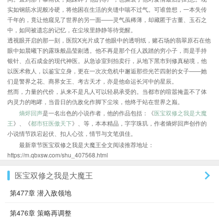
实如钢筋水泥般冷硬，将他困在生活的夹缝中喘不过气。可谁曾想，一本失传
千年的，竟让他窥见了世界的另一面——灵气虽稀薄，却藏匿于古董、玉石之
中，如同被遗忘的记忆，在尘埃里静静等待觉醒。
透视眼开启的那一刻，医院X光片成了他眼中的透明纸，赌石场的翡翠原石在他
眼中如晨曦下的露珠般晶莹剔透。他不再是那个任人践踏的穷小子，而是手持
银针、点石成金的现代神医。从急诊室到拍卖行，从地下黑市到修真秘境，他
以医术救人，以鉴宝立身，更在一次次危机中邂逅那些光芒四射的女子——她
们是警界之花、商界女王、考古天才，亦是他命运长河中的星辰。
然而，力量的代价，从来不是凡人可以轻易承受的。当都市的喧嚣掩盖不了体
内灵力的咆哮，当昔日的仇敌化作脚下尘埃，他终于站在世界之巅。
熵烬回声
是一名出色的小说作者，他的作品包括：《
医宝双修之我是大魔
王
》、《
都市狂医傲天下
》、等，本本精品，字字珠玑，作者熵烬回声创作的
小说情节跌宕起伏、扣人心弦，情节与文笔俱佳。
最新章节医宝双修之我是大魔王全文阅读推荐地址：
https://m.qbxsw.com/shu_407568.html
医宝双修之我是大魔王
第477章 潜入敌领地
第476章 策略再调整