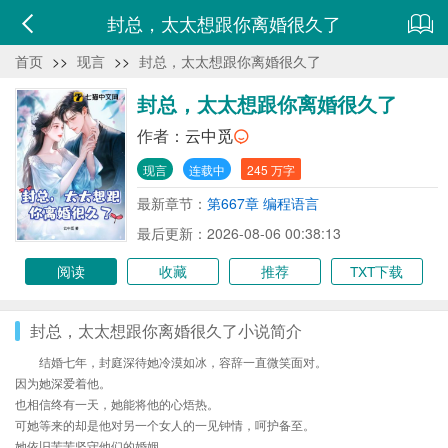
封总，太太想跟你离婚很久了
首页
>>
现言
>>
封总，太太想跟你离婚很久了
封总，太太想跟你离婚很久了
作者：
云中觅
现言
连载中
245 万字
最新章节：
第667章 编程语言
最后更新：2026-08-06 00:38:13
阅读
收藏
推荐
TXT下载
封总，太太想跟你离婚很久了小说简介
结婚七年，封庭深待她冷漠如冰，容辞一直微笑面对。
因为她深爱着他。
也相信终有一天，她能将他的心焐热。
可她等来的却是他对另一个女人的一见钟情，呵护备至。
她依旧苦苦坚守他们的婚姻。