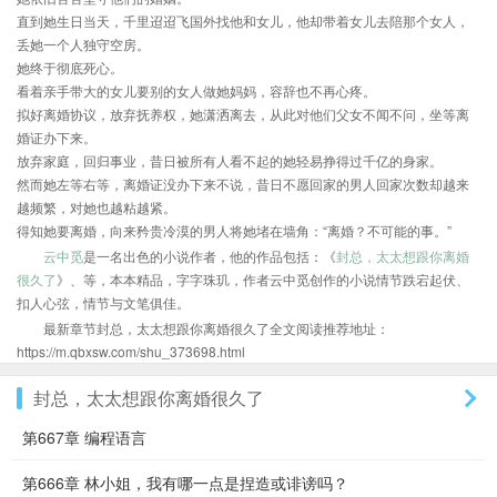
直到她生日当天，千里迢迢飞国外找他和女儿，他却带着女儿去陪那个女人，
丢她一个人独守空房。
她终于彻底死心。
看着亲手带大的女儿要别的女人做她妈妈，容辞也不再心疼。
拟好离婚协议，放弃抚养权，她潇洒离去，从此对他们父女不闻不问，坐等离
婚证办下来。
放弃家庭，回归事业，昔日被所有人看不起的她轻易挣得过千亿的身家。
然而她左等右等，离婚证没办下来不说，昔日不愿回家的男人回家次数却越来
越频繁，对她也越粘越紧。
得知她要离婚，向来矜贵冷漠的男人将她堵在墙角：“离婚？不可能的事。”
云中觅
是一名出色的小说作者，他的作品包括：《
封总，太太想跟你离婚
很久了
》、等，本本精品，字字珠玑，作者云中觅创作的小说情节跌宕起伏、
扣人心弦，情节与文笔俱佳。
最新章节封总，太太想跟你离婚很久了全文阅读推荐地址：
https://m.qbxsw.com/shu_373698.html
封总，太太想跟你离婚很久了
第667章 编程语言
第666章 林小姐，我有哪一点是捏造或诽谤吗？