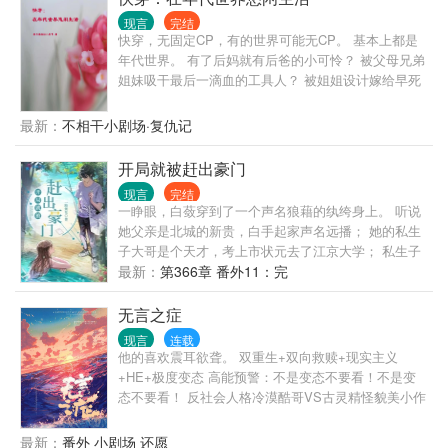
现言
完结
快穿，无固定CP，有的世界可能无CP。 基本上都是
年代世界。 有了后妈就有后爸的小可怜？ 被父母兄弟
姐妹吸干最后一滴血的工具人？ 被姐姐设计嫁给早死
兵哥哥的妹妹？ 被亲妈忽视而死亡的小女儿（无cp）
被出继的长女 被超生的二女儿 被捡来的弃婴(无cp) 被
最新：
不相干小剧场·复仇记
恩将仇报的村姑 被当挡箭牌的知青 被抛弃的原配
…… 当满级大佬长宁穿成这些小可怜儿，看她如何摆
开局就被赶出豪门
脱命运，活出精彩。 排雷： 快穿爽文。 有金手指。
现言
完结
有空间，空间里啥都有。 所以，不要纠结丹药够不够
一睁眼，白蔹穿到了一个声名狼藉的纨绔身上。 听说
的问题了，真的有好多
她父亲是北城的新贵，白手起家声名远播； 她的私生
子大哥是个天才，考上市状元去了江京大学； 私生子
妹妹是隔壁国际班多才多艺的校花，温婉知礼； 未婚
最新：
第366章 番外11：完
夫是金融贵公子，校园学神，没拿正眼看过她…… 而
她，就是个毫不起眼智商不高的普通人，开局就被赶
无言之症
出这个家门。 白蔹：行吧，那她就好好学学习，努力
现言
连载
做个普通人~ 众（迷之微笑脸）：……你最好是？？
他的喜欢震耳欲聋。 双重生+双向救赎+现实主义
被发配到湘城的大小姐，没有背景，不学无术，人人
+HE+极度变态 高能预警：不是变态不要看！不是变
都可以去踩上一脚……踩不动？？？？ 【人间独美懒
态不要看！ 反社会人格冷漠酷哥VS古灵精怪貌美小作
散肆意谁惹她就弄死谁疯批女主vs高贵冷艳散发逼王
精 许弥被囚禁了三个月以后，因为一句分手，被陈荒
之气智商碾压在场所有人男主】 ps：男女主都很苏 立
年杀死了。最后一刻，他才发现，自己朝夕相处的男
最新：
番外 小剧场 还愿