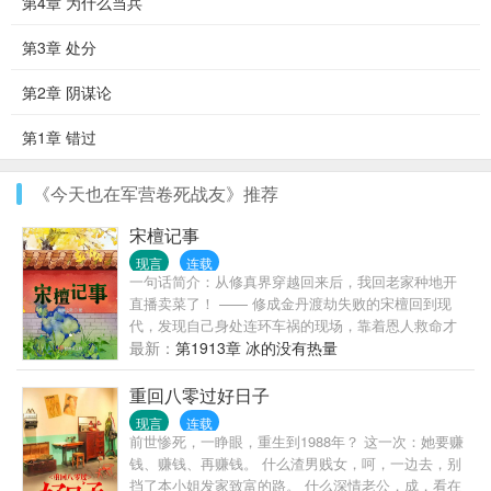
第4章 为什么当兵
第3章 处分
第2章 阴谋论
第1章 错过
《今天也在军营卷死战友》推荐
宋檀记事
现言
连载
一句话简介：从修真界穿越回来后，我回老家种地开
直播卖菜了！ —— 修成金丹渡劫失败的宋檀回到现
代，发现自己身处连环车祸的现场，靠着恩人救命才
死里逃生。 苏醒后的仙女宋檀玩着手机：我喜欢这个
最新：
第1913章 冰的没有热量
世界！ 对着电脑两眼呆滞搞PPT的社畜宋檀：毁灭吧
这个世界！ PPT是不可能做的，只能回老家种田这样
重回八零过好日子
子。 靠着自己的修仙经验，宋檀打造山水田园，薅野
现言
连载
菜，农家饭，掐黄瓜，开直播，卖山珍…… 直到有一
前世惨死，一睁眼，重生到1988年？ 这一次：她要赚
天，她看到了自己的救命恩人——在救她时被炸毁半
钱、赚钱、再赚钱。 什么渣男贱女，呵，一边去，别
张脸的那个男人。 宋檀看了看对方的宽肩窄腰大长
挡了本小姐发家致富的路。 什么深情老公，成，看在