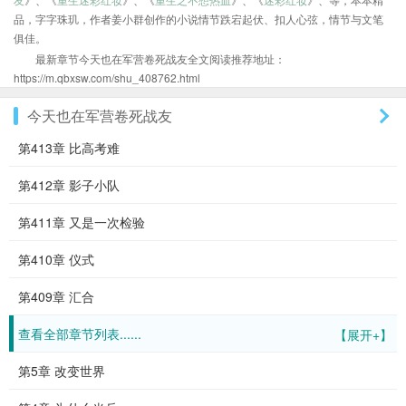
品，字字珠玑，作者姜小群创作的小说情节跌宕起伏、扣人心弦，情节与文笔
俱佳。
最新章节今天也在军营卷死战友全文阅读推荐地址：
https://m.qbxsw.com/shu_408762.html
今天也在军营卷死战友
第413章 比高考难
第412章 影子小队
第411章 又是一次检验
第410章 仪式
第409章 汇合
查看全部章节列表......
【展开+】
第5章 改变世界