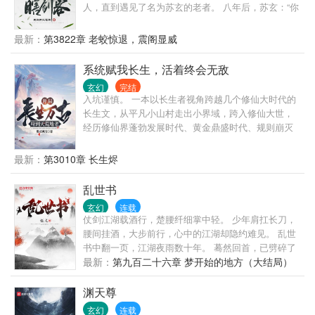
人，直到遇见了名为苏玄的老者。 八年后，苏玄：“你
下山吧，我也要走了。” 伸手递过一个比他还要高的神
秘剑匣，苏玄却管这剑匣叫剑棺。 少年不解。“去
最新：
第3822章 老蛟惊退，震阁显威
哪？” 老者微微一笑，嘴里却说道：“爱哪去哪去，老
子都八年没有红尘炼心了！！” 自此，心怀鸿鹄之志的
系统赋我长生，活着终会无敌
少年郎一脚踏入腥风血雨的修真界！
玄幻
完结
入坑谨慎。 一本以长生者视角跨越几个修仙大时代的
长生文，从平凡小山村走出小界域，跨入修仙大世，
经历修仙界蓬勃发展时代、黄金鼎盛时代、规则崩灭
时代，黑暗大动乱时代，万灵皆寂时代…… 陈浔穿越
到浩瀚无垠的修仙界，觉醒长生系统，竟然还送了一
最新：
第3010章 长生烬
头长生灵兽为伴。 我陈浔对打打杀杀没有兴趣，也不
想招惹任何人，只想带着老牛看遍世间繁华。 一个不
乱世书
经意，他露出了腰间的三把开山斧，又一个不经意，
玄幻
连载
露出了那十六块腹肌。 他缓缓戴上了悍匪头套，露出
仗剑江湖载酒行，楚腰纤细掌中轻。 少年肩扛长刀，
阴沉微笑：“我陈浔和老牛最讲道理。” 整个诸天万界
腰间挂酒，大步前行，心中的江湖却隐约难见。 乱世
颤抖了，他套……套上了。 一个炼气期的火球术突然
书中翻一页，江湖夜雨数十年。 蓦然回首，已劈碎了
被激发，像是被加成了数千上万倍，无尽业火燃尽天
人间。
最新：
第九百二十六章 梦开始的地方（大结局）
穹，万灵寂灭…… “阁下虽然很强，但还不足以让我用
出第三把开山斧。” —尼古拉斯悍匪，陈浔。
渊天尊
玄幻
连载