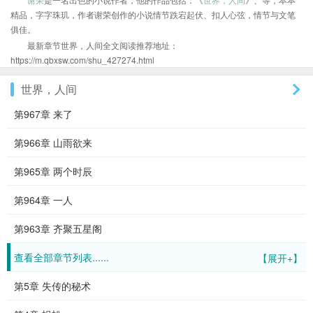
精品，字字珠玑，作者谢荣创作的小说情节跌宕起伏、扣人心弦，情节与文笔
俱佳。
最新章节世界，人间全文阅读推荐地址：
https://m.qbxsw.com/shu_427274.html
世界，人间
第967章 来了
第966章 山雨欲来
第965章 两个时辰
第964章 一人
第963章 齐聚五星阁
查看全部章节列表......
【展开+】
第5章 失传的秘术