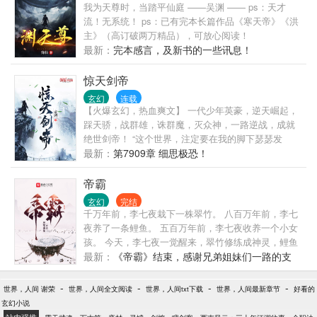
我为天尊时，当踏平仙庭 ——吴渊 —— ps：天才
流！无系统！ ps：已有完本长篇作品《寒天帝》《洪
主》（高订破两万精品），可放心阅读！
最新：
完本感言，及新书的一些讯息！
惊天剑帝
玄幻
连载
【火爆玄幻，热血爽文】 一代少年英豪，逆天崛起，
踩天骄，战群雄，诛群魔，灭众神，一路逆战，成就
绝世剑帝！ “这个世界，注定要在我的脚下瑟瑟发
抖！”
最新：
第7909章 细思极恐！
帝霸
玄幻
完结
千万年前，李七夜栽下一株翠竹。 八百万年前，李七
夜养了一条鲤鱼。 五百万年前，李七夜收养一个小女
孩。 今天，李七夜一觉醒来，翠竹修练成神灵，鲤鱼
化作金龙，小女孩成为九界女帝。 这是一个养成的故
最新：
《帝霸》结束，感谢兄弟姐妹们一路的支
事，一个不死的人族小子养成了妖神、养成了仙兽、
持，我们新书再见。
养成了女帝的故事。
-
-
-
-
世界，人间 谢荣
世界，人间全文阅读
世界，人间txt下载
世界，人间最新章节
好看的
玄幻小说