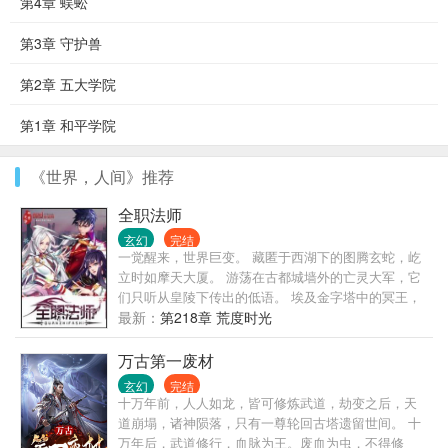
第4章 蜈蚣
第3章 守护兽
第2章 五大学院
第1章 和平学院
《世界，人间》推荐
全职法师
玄幻
完结
一觉醒来，世界巨变。 藏匿于西湖下的图腾玄蛇，屹
立时如摩天大厦。 游荡在古都城墙外的亡灵大军，它
们只听从皇陵下传出的低语。 埃及金字塔中的冥王，
它和它的部众始终觊觎着东方大地！ 伦敦有着伟大的
最新：
第218章 荒度时光
驯龙世家。 希腊帕特农圣山上，有神女祈福。 威尼斯
被誉为水系魔法之都。 奈斯卡巨画从沉睡中苏醒。 贺
万古第一废材
兰山风与雨侵蚀出的岩纹，组成一只眼，山脊是眶，
玄幻
完结
数万年来凝视着上苍。
十万年前，人人如龙，皆可修炼武道，劫变之后，天
道崩塌，诸神陨落，只有一尊轮回古塔遗留世间。 十
万年后，武道修行，血脉为王。废血为虫，不得修