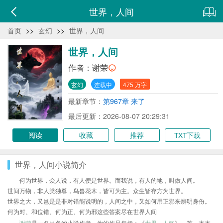
世界，人间
首页
>>
玄幻
>>
世界，人间
世界，人间
作者：
谢荣
玄幻
连载中
475 万字
最新章节：
第967章 来了
最后更新：2026-08-07 20:29:31
阅读
收藏
推荐
TXT下载
世界，人间小说简介
何为世界，众人说，有人便是世界。而我说，有人的地，叫做人间。
世间万物，非人类独尊，鸟兽花木，皆可为主。众生皆存方为世界。
世界之大，又岂是是非对错能说明的，人间之中，又如何用正邪来辨明身份。
何为对、和位错、何为正、何为邪这些答案尽在世界人间
谢荣
是一名出色的小说作者，他的作品包括：《
世界，人间
》、等，本本