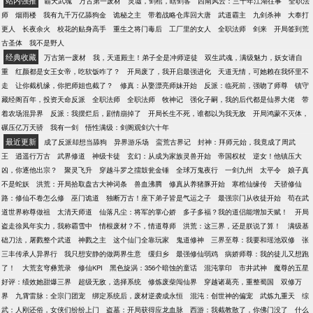
站内强推
霸天武魂
万古第一废材
灵墟，剑棺，瞎剑客
西南风云：三十年江湖往事
全职法
师
烟雨楼
我有九千万亿舔狗金
诡秘之主
带着战略仓库回大唐
武道霸主
九剑杀神
大奉打
更人
长夜余火
校花的贴身高手
重生之将门毒后
工厂里的女人
全职法师
剑来
开局签到荒
古圣体
我不是野人
经典收藏
万古第一废材
我，天道殿主！弟子全是冲师逆徒
双生武魂，满级魅力，妖女请自
重
红颜都是女王女帝，吃软饭咋了？
开局废了，我开启最强进化
天道无情，可她赖在我怀里不
走
让你截机缘，你把师姐也截了？
修真：从娶漂亮师妹开始
反派：临死前，强吻了师尊
镇守
藏经阁百年，投资天命反派
全职法师
全职法师
牧神记
强化子嗣，我的后代都是仙界大佬
带
着农场混异界
反派：我摆烂后，剧情崩掉了
开局长生不死，谁都以为我无敌
开局鸿蒙不灭体，
碾压亿万天骄
我有一剑
悟性满级：剑阁观剑六十年
最近更新
成了反派却想当舔狗
异界游乐场
蛮荒古界记
封神：拜师元始，我竟成了周武
王
逍遥行万古
武界修道
神级卡徒
玄幻：从成为家族灵兽开始
帝国权杖
逆女！他镇压大
凶，你逐他出宗？
聚灵飞升
穿越斗罗之擂鼓瓮金锤
全球万鬼夜行
一剑九州
太平令
娘子真
不是蛇妖
洪荒：开局拾取盘古大神词条
兽血沸腾
修真从养猪豚开始
寒棺仙缘传
天骄修仙
路：修仙不卷怎么修
巫门诡道
独断万古！座下弟子皆是气运之子
最强宗门从收徒开始
苟在武
道世界称尊做祖
太清天师道
仙落凡尘：将军的掌心娇
多子多福？我的道侣能增加天赋！
开局
盗走徐凤年实力，我称霸雪中
情根废材？不，情道尊师
洪荒：这三界，还是朕说了算！
满级基
础刀法，屠戮整个武道
神戮之主
这个仙门全靠玩家
鬼道修神
三界至尊：我要和瑶池双修
张
三丰传承人异界行
我只想安静的做两界生意
缓归乡
最强修仙弱鸡
病娇师尊：我的徒儿又想跑
了！
大荒玄穹彝荒录
修仙KPI
黑色旋涡：356个暗蚀的童话
混沌掌印
市井武神
魔尊的五星
好评：绩效她甜爆三界
超级无敌，选择系统
修炼废柴闯仙界
穿越诸葛亮，重整蜀国
双修万
界
九霄雷脉：全宗门团宠
绑定系统后，废材逆袭成永恒
混沌：创世神的偏宠
武炼九重天
综
武：人刚还俗，女侠们纷纷上门
盗墓：开局获得应龙血脉
西游：我截教散了，你佛门没了
什么