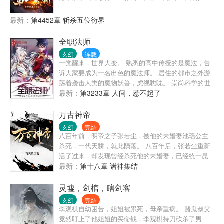
炼，神血为龙，翱翔九天。 一个废品血脉的少年，偶
得无名宝塔，穿越到这个玄幻异世界，以废品血脉踏
最新：
第4452章 斩杀五位衍界
上了逆天修炼之途。
全职法师
玄幻
连载
一觉醒来，世界大变。 熟悉的高中传授的是魔法，告
诉大家要成为一名出色的魔法师。 居住的都市之外游
荡着袭击人类的魔物妖兽，虎视眈眈。 崇尚科学的世
界变成了崇尚魔法，偏偏有着一样以学渣看待自己的
最新：
第3233章 人间，惹不起了
老师，一样目光异样的同学，一样社会底层挣扎的爸
爸，一样纯美却不能走路的非血缘妹妹…… 不过，莫
万古神帝
凡发现绝大多数人都只能够主修一系魔法，自己却是
玄幻
完结
全系全能法师！
八百年前，明帝之子张若尘，被他的未婚妻池瑶公主
杀死，一代天骄，就此陨落。 八百年后，张若尘重新
活了过来，却发现曾经杀死他的未婚妻，已经统一昆
仑界，开辟出第一中央帝国，号称“池瑶女皇”。 池瑶
最新：
第十八章 诸神集结
女皇——统御天下，威临八方；青春永驻，不死不
灭。 张若尘站在诸皇祠堂外，望着池瑶女皇的神像，
灵墟，剑棺，瞎剑客
心中燃烧起熊熊的仇恨烈焰，“待我重修十三年，敢叫
玄幻
完结
女皇下黄泉”。 …………
李观棋自幼困苦，姐姐被累死，母亲重病。 赌鬼叔父
竟然盯上了他姐姐的买命钱，李观棋持刀砍杀了男