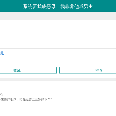
系统要我成恶母，我非养他成男主
奔赴
收藏
推荐
城。
将来要炸地球，咱先做套五三冷静下？”