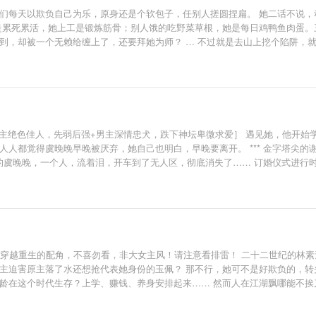
们每天以欺负自己为乐，原身还是个软包子，任别人搓圆捏扁。 她二话不说，动
是累死累活，她上工是锻炼筋骨；别人饿的吃野菜草根，她是每日鸡鸭鱼肉蛋。
到，却被一个无赖给缠上了，还要拜她为师？ … 不过就是去山上挖个陷阱，
个名誉教官名头，暗中接着一个又一个任务。 ps： 1.有男主，不是传统男主
女主绝色佳人，先弱后强+男主深情忠犬，跌下神坛卑微求爱］ 遇见她，他开始
人人都觉得虞晚晚早晚被厌弃，她自己也明白，早晚要离开。 *** 金字塔尖
了孕的虞晚晚，一个人，流着泪，开车到了无人区，彻底消失了…… 订婚仪式进
红尘…… 有人藏地探险，遇到一神明般矜贵出尘的男子，遥望一地，三步一叩首
。遇到女主后男德归位，化身忠犬。 2.两对副cp：老干部vs女明星；高门少爷vs名
不少穿越重生的配角，不喜勿看，非大女主风！请注意看排雷！ 二十二世纪的林
女主迫害原主落了水还想抢代表她身份的玉佩？ 那不行，她可不是好欺负的，
幼龄在这个时代生存？上学、赚钱、养身安排起来…… 然而人在江湖飘哪能不挨
来当港城千金淑女？ 排雷：女主躺平小弱鸡一只，没办法事事与人争论长短，