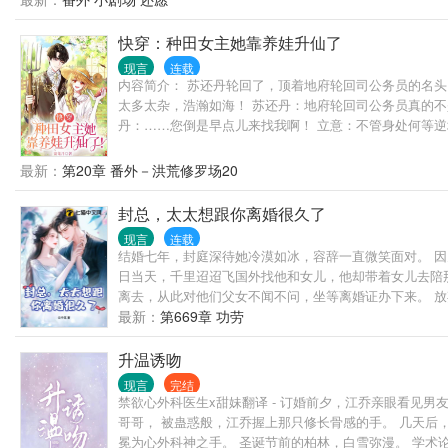
快穿：种田女主她靠养娃升仙了
现言
连载
内容简介： 苏还丹轮回了，顶着地府轮回司公务员的名
太多太杂，浩瀚如海！ 苏还丹：地府轮回司公务员真的不
丹：……您倒是早点儿来找我啊！ 立意：不管身处何等
最新：
第20章 番外－洪荒修罗场20
封总，太太想跟你离婚很久了
现言
连载
结婚七年，封庭深待她冷漠如冰，容辞一直微笑面对。 因
日当天，千里迢迢飞国外找他和女儿，他却带着女儿去陪
离去，从此对他们父女不闻不问，坐等离婚证办下来。 
繁，对她也越粘越紧。 得知她要离婚，向来矜贵冷漠的男
最新：
第669章 功劳
升温诱吻
现言
完结
禁欲心外科医生x甜妹翻译 - 订婚前夕，江乔亲眼看见
哥哥， 被蛊惑般，江乔握上那只修长骨感的手。 几天后
冕为心外科神之手。 圣诞节前的柏林，白雪弥漫。 学