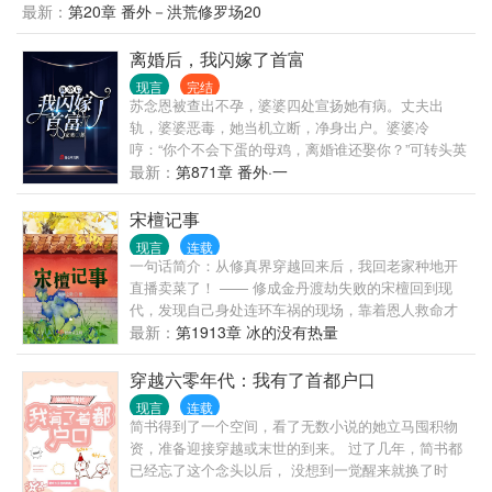
太多太杂，浩瀚如海！ 苏还丹：地府轮回司公务员真
最新：
第20章 番外－洪荒修罗场20
晚上回去吃~
的不是个好工作，工作环境糟心，金手指难开，打工
人想成为上位者好难。 直到养娃后，金手指大开。 苏
离婚后，我闪嫁了首富
还丹：……生的少了！ 直到某天亲爹找上门！ 苏还
现言
完结
丹：……您倒是早点儿来找我啊！ 立意：不管身处何
苏念恩被查出不孕，婆婆四处宣扬她有病。丈夫出
等逆境，也要努力生活！
轨，婆婆恶毒，她当机立断，净身出户。婆婆冷
哼：“你个不会下蛋的母鸡，离婚谁还娶你？”可转头英
俊首富向她求婚，前夫与婆婆啪啪打脸！首富儿子痴
最新：
第871章 番外·一
傻不会说话，却看见她就叫“妈妈”。一纸协议，她闪嫁
首富，专治萌娃各种不服。她一心只想搞事业，可老
宋檀记事
公却堵门，只想跟她生娃……
现言
连载
一句话简介：从修真界穿越回来后，我回老家种地开
直播卖菜了！ —— 修成金丹渡劫失败的宋檀回到现
代，发现自己身处连环车祸的现场，靠着恩人救命才
死里逃生。 苏醒后的仙女宋檀玩着手机：我喜欢这个
最新：
第1913章 冰的没有热量
世界！ 对着电脑两眼呆滞搞PPT的社畜宋檀：毁灭吧
这个世界！ PPT是不可能做的，只能回老家种田这样
穿越六零年代：我有了首都户口
子。 靠着自己的修仙经验，宋檀打造山水田园，薅野
现言
连载
菜，农家饭，掐黄瓜，开直播，卖山珍…… 直到有一
简书得到了一个空间，看了无数小说的她立马囤积物
天，她看到了自己的救命恩人——在救她时被炸毁半
资，准备迎接穿越或末世的到来。 过了几年，简书都
张脸的那个男人。 宋檀看了看对方的宽肩窄腰大长
已经忘了这个念头以后， 没想到一觉醒来就换了时
腿，又看了看对方另外半边清俊的脸，想起自己两辈
空。 穿越到1968年，虽然是个孤女 但家产丰厚，没有