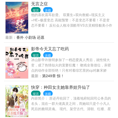
她，就是个毫不起眼智商不高的普通人，开局就被赶
无言之症
出这个家门。 白蔹：行吧，那她就好好学学习，努力
现言
连载
做个普通人~ 众（迷之微笑脸）：……你最好是？？
他的喜欢震耳欲聋。 双重生+双向救赎+现实主义
被发配到湘城的大小姐，没有背景，不学无术，人人
+HE+极度变态 高能预警：不是变态不要看！不是变
都可以去踩上一脚……踩不动？？？？ 【人间独美懒
态不要看！ 反社会人格冷漠酷哥VS古灵精怪貌美小作
散肆意谁惹她就弄死谁疯批女主vs高贵冷艳散发逼王
精 许弥被囚禁了三个月以后，因为一句分手，被陈荒
之气智商碾压在场所有人男主】 ps：男女主都很苏 立
年杀死了。最后一刻，他才发现，自己朝夕相处的男
最新：
番外 小剧场 还愿
意：爱学习，做好人。
朋友，是反社会人格。 再次睁开眼，回到十年前，他
们最相爱的时候。 许弥想阻止陈荒年犯下错误。 可每
影帝今天又忘了吃药
一次案发现场，陈荒年都会阴森森地出现在他身后，
现言
连载
笑着抱住他。 随着时间线再度重合，许弥终于明白，
冰山影帝许致明参加了一档恋爱真人秀后，就性情大
陈荒年在跟他玩猫和老鼠。 他是老鼠。 陈荒年是猫。
变，成了热情似火的宠妻狂魔！ 吻戏全靠借位，亲密
点的动作全部拒绝！只有对着综艺里的cp对象宋娇
娇，许致明才会一脸宠溺！今天给娇娇买包包，明天
最新：
第249章 惊！
帮娇娇虐渣渣，后天，哦，还要陪娇娇去做头发！ 娱
乐圈十大未解之谜之首：宋娇娇到底给许致明灌了什
快穿：种田女主她靠养娃升仙了
么迷魂汤？？ 记者：请问，您和宋小姐是假戏真做，
现言
连载
真的在一起了吗？ 许致明：本来就没有戏，我们一直
内容简介： 苏还丹轮回了，顶着地府轮回司公务员的
都在一起！ 记者：有人说您是得了病，入戏太深了，
名头，混在一群大佬真灵之间，而她却只是个小凡人
您承认吗？ 许致明：确实得了离开娇娇就活不下的
死后的脆弱灵魂。 现代、架空古代、清朝、红楼、星
病，但娇娇治好了它。所以，娇娇就是我的药！ 记
际、远古、年代、兽人、国运、禁地等等，工作位面
者：……那您今天吃药了吗？ 许致明：今天忘记了，