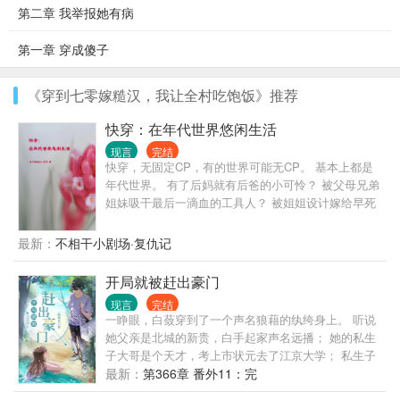
第二章 我举报她有病
第一章 穿成傻子
《穿到七零嫁糙汉，我让全村吃饱饭》推荐
快穿：在年代世界悠闲生活
现言
完结
快穿，无固定CP，有的世界可能无CP。 基本上都是
年代世界。 有了后妈就有后爸的小可怜？ 被父母兄弟
姐妹吸干最后一滴血的工具人？ 被姐姐设计嫁给早死
兵哥哥的妹妹？ 被亲妈忽视而死亡的小女儿（无cp）
被出继的长女 被超生的二女儿 被捡来的弃婴(无cp) 被
最新：
不相干小剧场·复仇记
恩将仇报的村姑 被当挡箭牌的知青 被抛弃的原配
…… 当满级大佬长宁穿成这些小可怜儿，看她如何摆
开局就被赶出豪门
脱命运，活出精彩。 排雷： 快穿爽文。 有金手指。
现言
完结
有空间，空间里啥都有。 所以，不要纠结丹药够不够
一睁眼，白蔹穿到了一个声名狼藉的纨绔身上。 听说
的问题了，真的有好多
她父亲是北城的新贵，白手起家声名远播； 她的私生
子大哥是个天才，考上市状元去了江京大学； 私生子
妹妹是隔壁国际班多才多艺的校花，温婉知礼； 未婚
最新：
第366章 番外11：完
夫是金融贵公子，校园学神，没拿正眼看过她…… 而