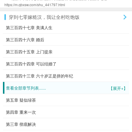
https://m.qbxsw.com/shu_441797.html
穿到七零嫁糙汉，我让全村吃饱饭
第三百四十七章 美满人生
第三百四十六章 婚后
第三百四十五章 上门提亲
第三百四十四章 可以结婚了
第三百四十三章 六十岁正是拼的年纪
查看全部章节列表......
【展开+】
第五章 疑似绿茶
第四章 重来一次
第三章 彻底解决