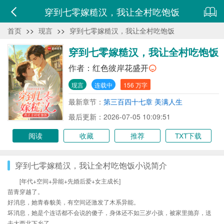
穿到七零嫁糙汉，我让全村吃饱饭
首页
>>
现言
>>
穿到七零嫁糙汉，我让全村吃饱饭
穿到七零嫁糙汉，我让全村吃饱饭
作者：
红色彼岸花盛开
现言
连载中
156 万字
最新章节：
第三百四十七章 美满人生
最后更新：2026-07-05 10:09:51
阅读
收藏
推荐
TXT下载
穿到七零嫁糙汉，我让全村吃饱饭小说简介
[年代+空间+异能+先婚后爱+女主成长]
苗青穿越了。
好消息，她青春貌美，有空间还激发了木系异能。
坏消息，她是个连话都不会说的傻子，身体还不如三岁小孩，被家里抛弃，送
去大西北下乡了。