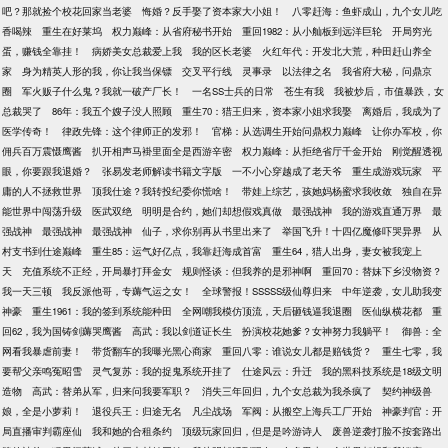
吧？那就捡个校花回家当老婆
悔婚？反手娶了资本家大小姐！
八零赶海：鱼虾成山，九个女儿吃
香喝辣
重生在好莱坞
权力巅峰：从省府秘书开始
重回1982：从小舢板到远洋巨轮
开局穷光
蛋，赚钱全靠挂！
病娇美女总裁爱上我
我的区长老婆
火红年代：开发北大荒，种田赶山养全
家
身为精英人形的我，你让我当保镖
交叉平行线
灵事录
以法律之名
我省府大秘，问鼎京
圈
军火贩子什么鬼？我就一破产厂长！
一名SS士兵的日常
苍生有我
我被炒后，市值暴跌，女
总裁哭了
86年：我五个嫂子没人照顾
重生70：猎王归来，资本家小姐求我娶
离婚后，我成为了
医学传奇！
律政先锋：这个律师正的发邪！
官梯：从选调生开始问鼎权力巅峰
让你办军校，你
佣兵百万震慑鹰酱
扒开相声马褂里面全是西游辛密
权力巅峰：从拒绝省厅千金开始
刚觉醒透视
眼，你要跟我退婚？
张易发老师解读书籍文字版
一不小心穿越成了老天爷
重生成游戏玩家
平
庸的人不拯救世界
顶我仕途？我转投纪委你慌啥！
带娃上综艺，孩她妈杨蜜求我收敛
独自在异
能世界中闯荡升级
医武双绝
明明是合约，她们却想假戏真做
最强战神
我的游戏直通万界
最
强战神
最强战神
最强战神
仙子，求你别再从书里出来了
举国飞升！十四亿魔修吓哭异界
从
村支书到仕途巅峰
重生85：运气好亿点，我靠赶海成首富
重生64，猎人出身，妻女被我宠上
天
充值系统不正经，开局暴打拜金女
规则怪谈：但我养的是邪神啊
重回70：替妹下乡没物资？
我一天三顿
我反派他哥，专薅气运之女！
全球警报！SSSSS级仙尊归来
中年逆袭，女儿助我变
神豪
重生1961：我的签到系统能种田
全网嘲我模仿顶流，天后砸钱逼我退圈
医仙纵横花都
重
回62，我为国铸剑薅哭鹰酱
高武：我以剑道证长生
扮演校花她爹？女神努力我躺平！
御兽：全
网看我暴虐前妻！
带货翻车的我曝光黑心商家
重回八零：谁说女儿都是赔钱货？
重生七零，我
要帮父亲鸣冤昭雪
灵气复苏：我的捉鬼系统开挂了
仕途风云：升迁
我的黑科技系统是18级文明
造物
高武：替弟从军，归来问我要军职？
消失三年回归，九个女总裁为我杀疯了
契约神级兽
娘，全是小萝莉！
退役兵王：归途无名
凡尘战场
军阀：从搬空上海兵工厂开始
神豪判官：开
局直播审判霸座仙
我和她的合租条约
顶级玩家回归，但是是吟游诗人
废兽逆袭打脸不按套路出