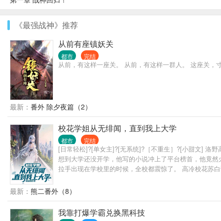
《最强战神》推荐
从前有座镇妖关
都市
完结
从前，有这样一座关。 从前，有这样一群人。 这座关，
最新：
番外 除夕夜篇（2）
校花学姐从无绯闻，直到我上大学
都市
完结
[日常轻松]?[单女主]?[无系统]?［不重生］?[小
想到大学还没开学，他写的小说冲上了平台榜首，他竟然
拉手出现在学校里的时候，全校都震惊了。 高冷校花苏白
势的说道。 …… “后来呢？洛野先生，您跟知名漫画家苏
最新：
熊二番外（8）
我靠打爆学霸兑换黑科技