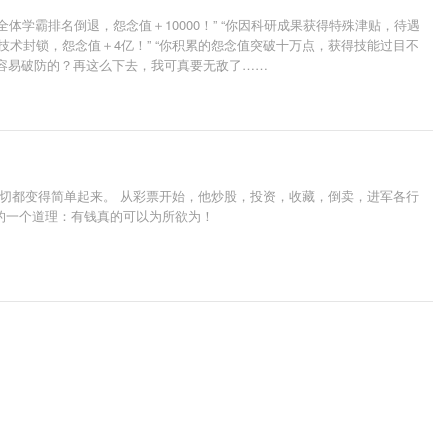
体学霸排名倒退，怨念值＋10000！” “你因科研成果获得特殊津贴，待遇
行技术封锁，怨念值＋4亿！” “你积累的怨念值突破十万点，获得技能过目不
这么容易破防的？再这么下去，我可真要无敌了……
一切都变得简单起来。 从彩票开始，他炒股，投资，收藏，倒卖，进军各行
的一个道理：有钱真的可以为所欲为！