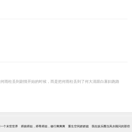
把何雨柱丢到剧情开始的时候，而是把何雨柱丢到了何大清跟白寡妇跑路
到一个末世世界
师娘师姑，师尊师姐，修行爽爽爽
重生空间娇娇媳
我在娱乐圈当风水顾问的那些