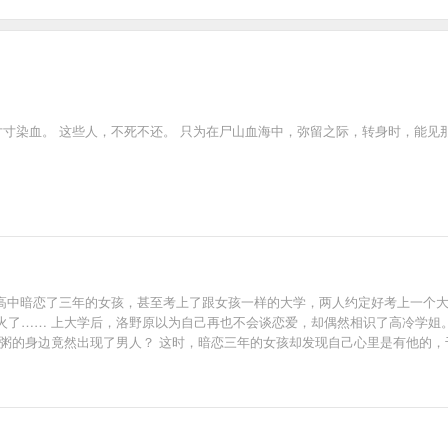
寸寸染血。 这些人，不死不还。 只为在尸山血海中，弥留之际，转身时，能见
甜文] 洛野高中暗恋了三年的女孩，甚至考上了跟女孩一样的大学，两人约定好考上
火了…… 上大学后，洛野原以为自己再也不会谈恋爱，却偶然相识了高冷学姐。
粥的身边竟然出现了男人？ 这时，暗恋三年的女孩却发现自己心里是有他的，于
白粥是怎么相爱的呢？” 听到此话，洛野摸了摸脑袋，看着那个绝美的身影，轻声