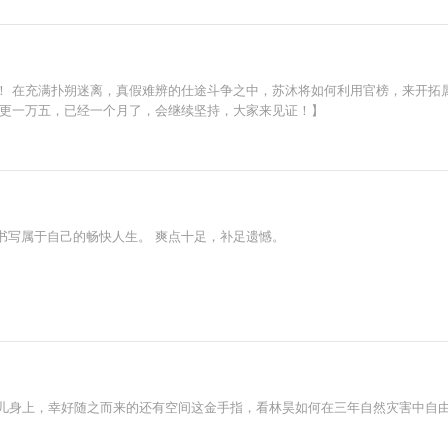
！ 在充满扑朔迷离，真假难辨的仕途斗争之中，苏沐将如何利用官榜，来开拓
日更一万五，已经一个月了，会继续坚持，大家来见证！】
书写属于自己的畅快人生。 爽点十足，补足遗憾。
孤儿身上，幸好随之而来的还有空间这金手指，看林昊如何在三年自然灾害中自