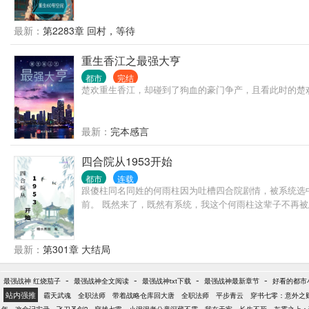
最新：
第2283章 回村，等待
重生香江之最强大亨
都市
完结
楚欢重生香江，却碰到了狗血的豪门争产，且看此时的楚
最新：
完本感言
四合院从1953开始
都市
连载
跟傻柱同名同姓的何雨柱因为吐槽四合院剧情，被系统选
前。 既然来了，既然有系统，我这个何雨柱这辈子不再
最新：
第301章 大结局
-
-
-
-
最强战神 红烧茄子
最强战神全文阅读
最强战神txt下载
最强战神最新章节
好看的都市
站内强推
霸天武魂
全职法师
带着战略仓库回大唐
全职法师
平步青云
穿书七零：意外之