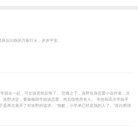
那身后闪烁的万家灯火，岁岁平安。
一个大学就在一起，可女孩竟然反悔了。 悲痛之下，洛野化身恋爱小说作者，没
 洛野决定，要偷偷跟学姐谈恋爱，然后惊艳所有人。 等他和高冷学姐手
是再次展开了对洛野的追求。 “抱歉，小学弟已经是我的人了。”苏白粥强
笑道:“她偷偷把我的书给漫画改编了……”