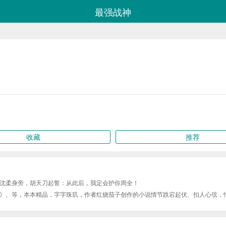
最强战神
收藏
推荐
沈柔身旁，胡天刀起誓：从此后，我定会护你周全！
》、等，本本精品，字字珠玑，作者红烧茄子创作的小说情节跌宕起伏、扣人心弦，
l