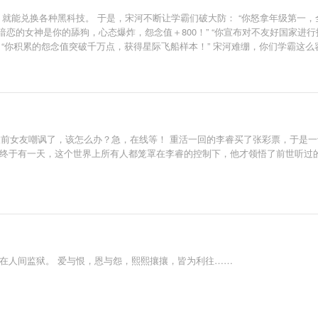
就能兑换各种黑科技。 于是，宋河不断让学霸们破大防： “你怒拿年级第一，全
他暗恋的女神是你的舔狗，心态爆炸，怨念值＋800！” “你宣布对不友好国家进
” “你积累的怨念值突破千万点，获得星际飞船样本！” 宋河难绷，你们学霸
上被前女友嘲讽了，该怎么办？急，在线等！ 重活一回的李睿买了张彩票，于是
 终于有一天，这个世界上所有人都笼罩在李睿的控制下，他才领悟了前世听过
在人间监狱。 爱与恨，恩与怨，熙熙攘攘，皆为利往……