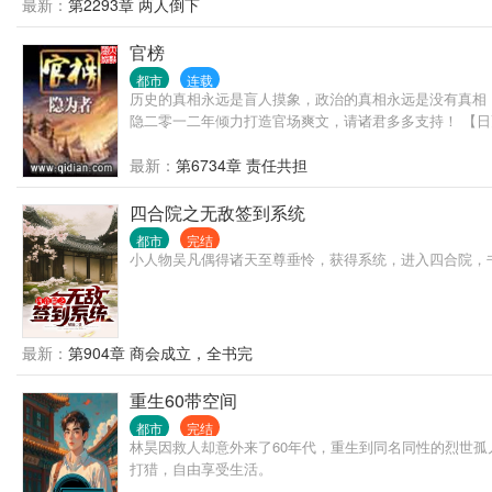
最新：
第2293章 两人倒下
官榜
都市
连载
历史的真相永远是盲人摸象，政治的真相永远是没有真相
隐二零一二年倾力打造官场爽文，请诸君多多支持！ 【
最新：
第6734章 责任共担
四合院之无敌签到系统
都市
完结
小人物吴凡偶得诸天至尊垂怜，获得系统，进入四合院，
最新：
第904章 商会成立，全书完
重生60带空间
都市
完结
林昊因救人却意外来了60年代，重生到同名同性的烈世
打猎，自由享受生活。