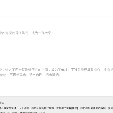
欢如何搅动香江风云，成为一代大亨！
中，进入了四合院剧情所在的空间，成为了傻柱。不过系统还算是有心，没有
被忽悠，不再当舔狗。活出自己，活出潇洒。
小说
财让我富的流油
无上杀神
我的天赋超脱了SSS
攻略那个渣攻[快穿]
我把神棍老爹卷成首辅
捡