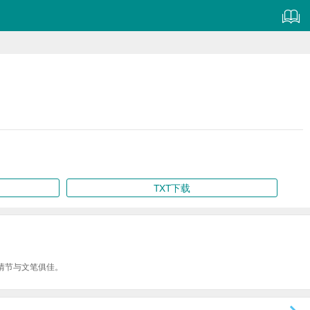
TXT下载
情节与文笔俱佳。