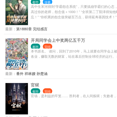
都市
连载
高中生宋河得到“学霸怨念系统”，只要搞崩学霸们的心态，
高过你的老师，怨念值＋1000！” “全班第二丁阳泽得知
忘！” “你积累的怨念值突破百万点，获得延寿基因技术！
最新：
第1880章 完结感言
开局同学会上中奖两亿五千万
都市
完结
本书原名。 请问，回到了2010年，马上就要在同学会
各业，赚取无数的财富，站在幕后控制全球经济的运行。
最新：
番外 祥林嫂·孙楚涵
官狱
都市
完结
官场，是利益的牢笼…… 胜利者，在人间炼狱；失败者，