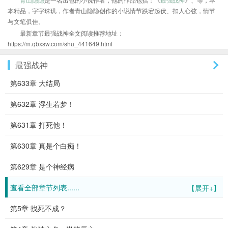
本精品，字字珠玑，作者青山隐隐创作的小说情节跌宕起伏、扣人心弦，情节
与文笔俱佳。
最新章节最强战神全文阅读推荐地址：
https://m.qbxsw.com/shu_441649.html
最强战神
第633章 大结局
第632章 浮生若梦！
第631章 打死他！
第630章 真是个白痴！
第629章 是个神经病
查看全部章节列表......
【展开+】
第5章 找死不成？