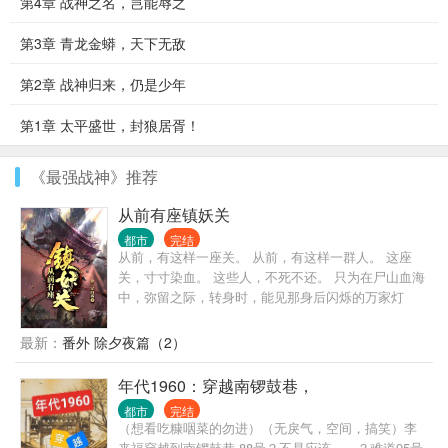
第4章 战神之名，岂能辱之
第3章 青龙金蟒，天下无敌
第2章 战神归来，仍是少年
第1章 太平盛世，封狼居胥！
《最强战神》推荐
从前有座镇妖关
都市
完结
从前，有这样一座关。 从前，有这样一群人。 这座
关，寸寸染血。 这些人，不死不还。 只为在尸山血海
中，弥留之际，转身时，能见那身后闪烁的万家灯
火，岁岁平安。
最新：
番外 除夕夜篇（2）
年代1960：穿越南锣鼓巷，
都市
完结
（想看吃糠咽菜的勿进）（无戾气，空间，搞笑）李
来福穿越到南锣鼓巷 88号？不是应该……？难道95号