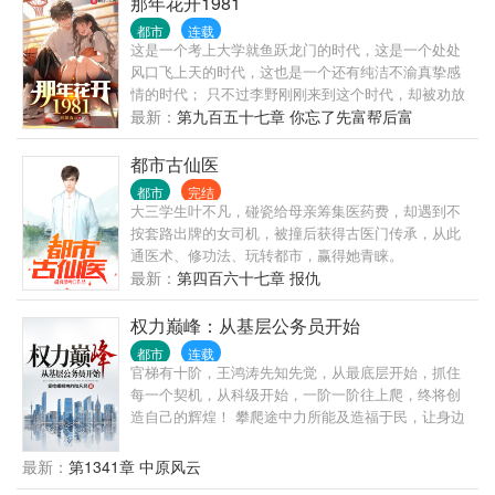
那年花开1981
都市
连载
这是一个考上大学就鱼跃龙门的时代，这是一个处处
风口飞上天的时代，这也是一个还有纯洁不渝真挚感
情的时代； 只不过李野刚刚来到这个时代，却被劝放
弃高考进厂打螺丝； “反正你也考不上，就死了这条心
最新：
第九百五十七章 你忘了先富帮后富
吧！” “我堂堂二本冲刺型选手会考不上？那岂不是辜
负了那么多年体育老师的教导？”
都市古仙医
都市
完结
大三学生叶不凡，碰瓷给母亲筹集医药费，却遇到不
按套路出牌的女司机，被撞后获得古医门传承，从此
通医术、修功法、玩转都市，赢得她青睐。
最新：
第四百六十七章 报仇
权力巅峰：从基层公务员开始
都市
连载
官梯有十阶，王鸿涛先知先觉，从最底层开始，抓住
每一个契机，从科级开始，一阶一阶往上爬，终将创
造自己的辉煌！ 攀爬途中力所能及造福于民，让身边
的人过得更好，也要了却一个恩怨！ 且看一个小人物
如何在宦海中弄潮！ 第一次写，请大家见谅、包容，
最新：
第1341章 中原风云
适当给点鼓励！