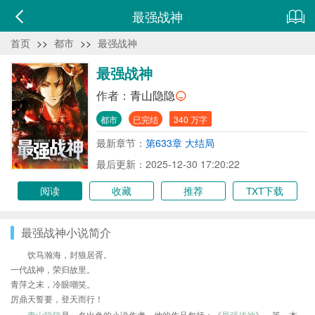
最强战神
首页
>>
都市
>>
最强战神
最强战神
作者：
青山隐隐
都市
已完结
340 万字
最新章节：
第633章 大结局
最后更新：2025-12-30 17:20:22
阅读
收藏
推荐
TXT下载
最强战神小说简介
饮马瀚海，封狼居胥。
一代战神，荣归故里。
青萍之末，冷眼嘲笑。
厉鼎天誓要，登天而行！
青山隐隐
是一名出色的小说作者，他的作品包括：《
最强战神
》、等，本