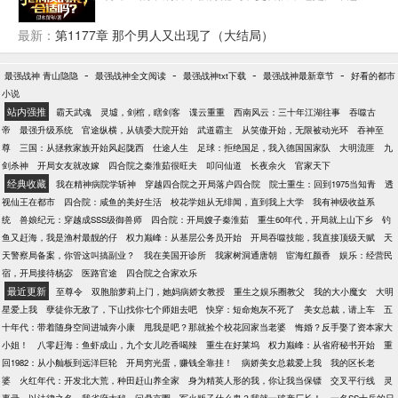
思？ 不让我干刑侦是吧？ 那好办，我交警也是可以抢
刑侦的活儿的。 上班第一天，连抓7个惯偷，1个绑架
最新：
第1177章 那个男人又出现了（大结局）
杀人犯。 第二天，抓捕一个B通。 第三天，挖出了隐
藏10年的惊天大案主犯。 第四天…… 交警大队队
-
-
-
-
最强战神 青山隐隐
最强战神全文阅读
最强战神txt下载
最强战神最新章节
好看的都市
长：“祖宗，咱是交警，你咋天天往刑侦那边送人？”
小说
局长：“谁？谁让徐麟去交警队的，给老子站出来。彻
站内强推
霸天武魂
灵墟，剑棺，瞎剑客
谍云重重
西南风云：三十年江湖往事
吞噬古
查，一撸到底！” 罪犯之中流传着一个传说，“哪里都
帝
最强升级系统
官途纵横，从镇委大院开始
武道霸主
从笑傲开始，无限被动光环
吞神至
能去，江云市除外。去了，必被抓！”
尊
三国：从拯救家族开始风起陇西
仕途人生
足球：拒绝国足，我入德国国家队
大明流匪
九
剑杀神
开局女友就改嫁
四合院之秦淮茹很旺夫
叩问仙道
长夜余火
官家天下
经典收藏
我在精神病院学斩神
穿越四合院之开局落户四合院
院士重生：回到1975当知青
透
视仙王在都市
四合院：咸鱼的美好生活
校花学姐从无绯闻，直到我上大学
我有神级收益系
统
兽娘纪元：穿越成SSS级御兽师
四合院：开局嫂子秦淮茹
重生60年代，开局就上山下乡
钓
鱼又赶海，我是渔村最靓的仔
权力巅峰：从基层公务员开始
开局吞噬技能，我直接顶级天赋
天
天警察局备案，你管这叫搞副业？
我在美国开诊所
我家树洞通唐朝
宦海红颜香
娱乐：经营民
宿，开局接待杨宓
医路官途
四合院之合家欢乐
最近更新
至尊令
双胞胎萝莉上门，她妈病娇女教授
重生之娱乐圈教父
我的大小魔女
大明
星爱上我
孽徒你无敌了，下山找你七个师姐去吧
快穿：短命炮灰不死了
美女总裁，请上车
五
十年代：带着随身空间进城奔小康
甩我是吧？那就捡个校花回家当老婆
悔婚？反手娶了资本家大
小姐！
八零赶海：鱼虾成山，九个女儿吃香喝辣
重生在好莱坞
权力巅峰：从省府秘书开始
重
回1982：从小舢板到远洋巨轮
开局穷光蛋，赚钱全靠挂！
病娇美女总裁爱上我
我的区长老
婆
火红年代：开发北大荒，种田赶山养全家
身为精英人形的我，你让我当保镖
交叉平行线
灵