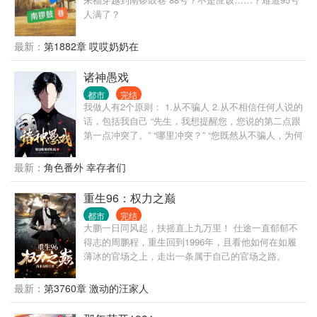
人满了？
最新：
第1882章 哎哎奶奶在
诸神愚戏
都市
完结
我做人有2个原则： 1.从不骗人 2.从不相信任何人说的
话，包括我自己 “先生，我想提醒您，您说的第二点跟
第一点冲突了。” “哪里冲突？” “您既然从不骗人，为何
不相信自己说的话呢？” “哦，抱歉，忘了说，我没把
自己当人。” “？” ... 自我介绍一下，我叫程实，从不骗
最新：
角色番外 幸存者们
人的程实。 什么，你没听说过我？ 没关系，你只是还
没被我骗过。 很快，你就会记得了。 ... 书名，其他均
重生96：权力之巅
为推广。 无系统，不无敌，非爽文，介意慎入 ...
都市
完结
大鹏一日同风起，扶摇直上九万里！ 仕途一直郁郁不
得志的周鹏程，重生回到1996年，且看他如何在如履
薄冰的官场之上，走出一条属于自己的官场之路。
最新：
第3760章 激动的汪家人