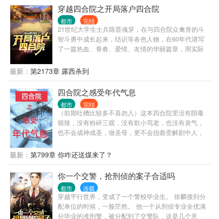
穿越四合院之开局落户四合院
都市
完结
21世纪大学生士兵陈晋魂穿，在与四合院众禽兽的斗
智斗勇中成长起来，结识等各色人物，在60年代谱写
了一篇热血、青春、爱情、友情的华丽篇章，用实际
行动为自己、为朋友、为爱人、为国家走出了自己的
路。
最新：
第2173章 露西杀到
四合院之感受年代气息
都市
完结
（前期吐槽比较多不喜勿入）这本四合院里没有阴毒
狠辣，没有粉碎三观，没有欺小骂老，也没有戾气，
也不会成神成圣，做圣母，更不会扭曲歪解剧中人，
给自己的心理阴暗变态找借口，，年代文，只想感受
这个年代气息，，，顺便让主角做个好人
最新：
第799章 你咋还送煤来了？
你一个交警，抢刑侦的案子合适吗
都市
连载
穿越平行世界，变成了一个警校毕业生。 徐麟接到分
配单位的时候，一脸茫然。 他一个从刑侦专业全优满
分毕业的准刑警，被分配到了交警队，这是几个意