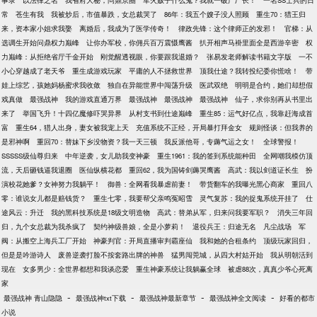
事录
以法律之名
我省府大秘，问鼎京圈
军火贩子什么鬼？我就一破产厂长！
一名SS士兵的日
常
苍生有我
我被炒后，市值暴跌，女总裁哭了
86年：我五个嫂子没人照顾
重生70：猎王归
来，资本家小姐求我娶
离婚后，我成为了医学传奇！
律政先锋：这个律师正的发邪！
官梯：从
选调生开始问鼎权力巅峰
让你办军校，你佣兵百万震慑鹰酱
扒开相声马褂里面全是西游辛密
权
力巅峰：从拒绝省厅千金开始
刚觉醒透视眼，你要跟我退婚？
张易发老师解读书籍文字版
一不
小心穿越成了老天爷
重生成游戏玩家
平庸的人不拯救世界
顶我仕途？我转投纪委你慌啥！
带
娃上综艺，孩她妈杨蜜求我收敛
独自在异能世界中闯荡升级
医武双绝
明明是合约，她们却想假
戏真做
最强战神
我的游戏直通万界
最强战神
最强战神
最强战神
仙子，求你别再从书里出
来了
举国飞升！十四亿魔修吓哭异界
从村支书到仕途巅峰
重生85：运气好亿点，我靠赶海成首
富
重生64，猎人出身，妻女被我宠上天
充值系统不正经，开局暴打拜金女
规则怪谈：但我养的
是邪神啊
重回70：替妹下乡没物资？我一天三顿
我反派他哥，专薅气运之女！
全球警报！
SSSSS级仙尊归来
中年逆袭，女儿助我变神豪
重生1961：我的签到系统能种田
全网嘲我模仿顶
流，天后砸钱逼我退圈
医仙纵横花都
重回62，我为国铸剑薅哭鹰酱
高武：我以剑道证长生
扮
演校花她爹？女神努力我躺平！
御兽：全网看我暴虐前妻！
带货翻车的我曝光黑心商家
重回八
零：谁说女儿都是赔钱货？
重生七零，我要帮父亲鸣冤昭雪
灵气复苏：我的捉鬼系统开挂了
仕
途风云：升迁
我的黑科技系统是18级文明造物
高武：替弟从军，归来问我要军职？
消失三年回
归，九个女总裁为我杀疯了
契约神级兽娘，全是小萝莉！
退役兵王：归途无名
凡尘战场
军
阀：从搬空上海兵工厂开始
神豪判官：开局直播审判霸座仙
我和她的合租条约
顶级玩家回归，
但是是吟游诗人
废兽逆袭打脸不按套路出牌的神兽
猛男闯莞城，从四大村姑开始
我从明朝活到
现在
女多男少：全世界都想和我谈恋爱
重生神豪系统让我躺赢全球
被虐88次，真真少爷心死离
家
-
-
-
-
最强战神 青山隐隐
最强战神txt下载
最强战神最新章节
最强战神全文阅读
好看的都市
小说