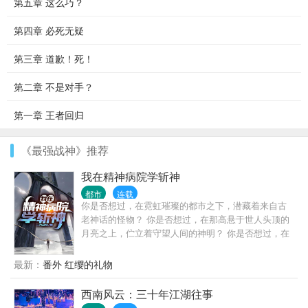
第五章 这么巧？
第四章 必死无疑
第三章 道歉！死！
第二章 不是对手？
第一章 王者回归
《最强战神》推荐
我在精神病院学斩神
都市
连载
你是否想过，在霓虹璀璨的都市之下，潜藏着来自古
老神话的怪物？ 你是否想过，在那高悬于世人头顶的
月亮之上，伫立着守望人间的神明？ 你是否想过，在
人潮汹涌的现代城市之中，存在代替神明行走人间的
超凡之人？ 人类统治的社会中，潜伏着无数诡异； 在
最新：
番外 红缨的礼物
那些无人问津的生命禁区，居住着古老的神明。 炽天
使米迦勒，冥王哈迪斯，海神波塞冬…… 而属于大夏
西南风云：三十年江湖往事
的神明，究竟去了何处？ 在这属于“人”的世界，“神