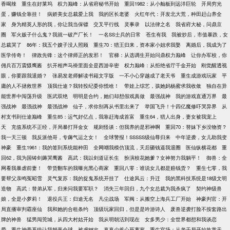
香喝辣
重生在好莱坞
权力巅峰：从省府秘书开始
重回1982：从小舢板到远洋巨轮
开局穷光
蛋，赚钱全靠挂！
病娇美女总裁爱上我
我的区长老婆
火红年代：开发北大荒，种田赶山养全
家
身为精英人形的我，你让我当保镖
交叉平行线
灵事录
以法律之名
我省府大秘，问鼎京
圈
军火贩子什么鬼？我就一破产厂长！
一名SS士兵的日常
苍生有我
我被炒后，市值暴跌，女
总裁哭了
86年：我五个嫂子没人照顾
重生70：猎王归来，资本家小姐求我娶
离婚后，我成为了
医学传奇！
律政先锋：这个律师正的发邪！
官梯：从选调生开始问鼎权力巅峰
让你办军校，你
佣兵百万震慑鹰酱
扒开相声马褂里面全是西游辛密
权力巅峰：从拒绝省厅千金开始
刚觉醒透视
眼，你要跟我退婚？
张易发老师解读书籍文字版
一不小心穿越成了老天爷
重生成游戏玩家
平
庸的人不拯救世界
顶我仕途？我转投纪委你慌啥！
带娃上综艺，孩她妈杨蜜求我收敛
独自在异
能世界中闯荡升级
医武双绝
明明是合约，她们却想假戏真做
最强战神
我的游戏直通万界
最
强战神
最强战神
最强战神
仙子，求你别再从书里出来了
举国飞升！十四亿魔修吓哭异界
从
村支书到仕途巅峰
重生85：运气好亿点，我靠赶海成首富
重生64，猎人出身，妻女被我宠上
天
充值系统不正经，开局暴打拜金女
规则怪谈：但我养的是邪神啊
重回70：替妹下乡没物资？
我一天三顿
我反派他哥，专薅气运之女！
全球警报！SSSSS级仙尊归来
中年逆袭，女儿助我变
神豪
重生1961：我的签到系统能种田
全网嘲我模仿顶流，天后砸钱逼我退圈
医仙纵横花都
重
回62，我为国铸剑薅哭鹰酱
高武：我以剑道证长生
扮演校花她爹？女神努力我躺平！
御兽：全
网看我暴虐前妻！
带货翻车的我曝光黑心商家
重回八零：谁说女儿都是赔钱货？
重生七零，我
要帮父亲鸣冤昭雪
灵气复苏：我的捉鬼系统开挂了
仕途风云：升迁
我的黑科技系统是18级文明
造物
高武：替弟从军，归来问我要军职？
消失三年回归，九个女总裁为我杀疯了
契约神级兽
娘，全是小萝莉！
退役兵王：归途无名
凡尘战场
军阀：从搬空上海兵工厂开始
神豪判官：开
局直播审判霸座仙
我和她的合租条约
顶级玩家回归，但是是吟游诗人
废兽逆袭打脸不按套路出
牌的神兽
猛男闯莞城，从四大村姑开始
我从明朝活到现在
女多男少：全世界都想和我谈恋
爱
重生神豪系统让我躺赢全球
被虐88次，真真少爷心死离家
重生官场：从老干局开始执掌天