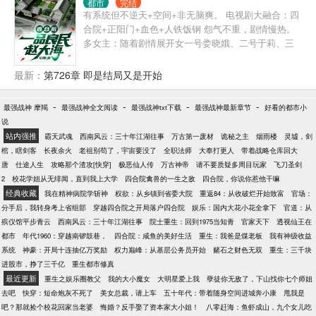
都市
完结
有系统但不逆天+空间+非无脑爽。 电视剧大融合：四
合院+正阳门+血色+人铁饭钢 怨气不重，剧情慢热。
多女主：随着剧情展开女一号娄晓娥、二号于莉、三
号周小白......其余待定。 主角赵大海宿醉一场后穿越
到了六十年代，作为穿越者他没有改变历史进程的雄
最新：
第726章 即是结局又是开始
心壮志，只是想通过自身的努力，让自己以后过上稍
微体面点的生活。
-
-
-
-
最强战神 摩羯
最强战神全文阅读
最强战神txt下载
最强战神最新章节
好看的都市小
说
站内强推
霸天武魂
西南风云：三十年江湖往事
万古第一废材
诡秘之主
烟雨楼
灵墟，剑
棺，瞎剑客
长夜余火
老祖别苟了，宇宙要没了
全职法师
大奉打更人
带着战略仓库回大
唐
仕途人生
攻略那个渣攻[快穿]
极恶仙人传
万古神帝
请不要质疑多周目玩家
飞刀圣剑
2
校花学姐从无绯闻，直到我上大学
四合院禽兽的一生之敌
四合院，你说你惹他干嘛
经典收藏
我在精神病院学斩神
权欲：从乡镇到省委大院
重返84：从收破烂开始致富
官场：
分手后，我转身考上省组部
穿越四合院之开局落户四合院
娱乐：国内大花小花全拿下
官道：从
殡仪馆平步青云
西南风云：三十年江湖往事
院士重生：回到1975当知青
官家天下
透视仙王在
都市
年代1960：穿越南锣鼓巷，
四合院：咸鱼的美好生活
重生：我爸是煤老板
我有神级收益
系统
神豪：开局十连抽亿万奖励
权力巅峰：从基层公务员开始
赌石之财色无双
重生：三千块
进股市，挣了三千亿
重生都市修真
最近更新
重生之娱乐圈教父
我的大小魔女
大明星爱上我
孽徒你无敌了，下山找你七个师姐
去吧
快穿：短命炮灰不死了
美女总裁，请上车
五十年代：带着随身空间进城奔小康
甩我是
吧？那就捡个校花回家当老婆
悔婚？反手娶了资本家大小姐！
八零赶海：鱼虾成山，九个女儿吃