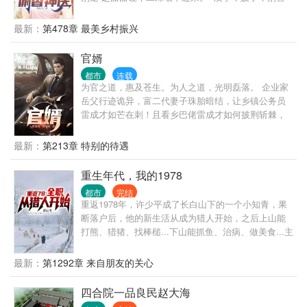
怕，他们不会回来了” ……
最新：
第478章 最美乡村振兴
官婿
都市
连载
为官之道，惠及苍生。为人之道，光明磊落。 企业家
岳父行迹诡异，富二代妻子珠胎暗结，让乡镇公务员
雷成才如芒在刺！且看乡巴佬雷成才如何披荆斩棘，
走上一条扶摇直上的康庄大道！！
最新：
第213章 特别的待遇
重生年代，我的1978
都市
完结
重返1978年，许少平成了长白山下的一个小知青，果
断落户后，他的新生活从成为猎人开始，之后上山能
打熊、猎猪、找棒槌...下山能抓鱼、治病、做美食...主
打一个全职业精通，学啥会啥，会啥精通啥...... 眼看
改革开放将起，全民经济即将起飞，面对长白山这个
最新：
第1292章 来自朋友的关心
巨大的宝库，许少平由此开启了他的重返人生！！！
四合院一品良民赵大海