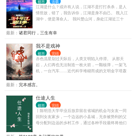
都市
连载
秘”需要被肃清！
江湖是什么？或许有人说，江湖不是打打杀杀，是人
情世故，错了，我告诉你，江湖是身不由己。 既入江
湖中，便是薄命人。 我叫楚山河，身处江湖近三十
年，做过小弟，办过大哥，远走边境临沧对峙过亡命
徒，也曾在声势巅峰之时，整个西南无人争锋。 也曾
最新：
诸君同行，三生有幸
锒铛入狱，三进三出，还完自己所有罪孽。 这是我的
故事，也是一个老江湖混子的回忆录，自白书。
我不是戏神
都市
完结
赤色流星划过天际后，人类文明陷入停滞。 从那天
起，人们再也无法制造一枚火箭，一颗核弹，一架飞
机，一台汽车……近代科学堆砌而成的文明金字塔轰
然坍塌，而灾难，远不止此。 灰色的世界随着赤色流
星降临，像是镜面后的鬼魅倒影，将文明世界一点点
最新：
完本感言。
拖入无序的深渊。 在这个时代，人命渺如尘埃； 在这
个时代，人类灿若星辰。 大厦将倾，有人见一戏子屹
仕途人生
立文明废墟之上，红帔似血，时笑时哭， 时代的帘幕
都市
完结
在他身后缓缓打开，他张开双臂，对着累累众生轻声
丨陈明浩大学毕业后放弃留在省城的机会与女友一同
低语—— “好戏……开场。”
回到女友家乡，一个边远的小县城，无奈被势利的父
母分配到边远的乡村工作，通过各种手段最终将他们
拆散了。但他们不知道的是陈明浩有着强大的背景，
在背景的支持和自己的努力之下，一路披荆斩棘，仕