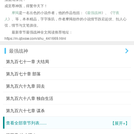
成至尊神医，得繁华天下！
摩羯
是一名出色的小说作者，他的作品包括：《
最强战神
》、《
守夜
人
》、等，本本精品，字字珠玑，作者摩羯创作的小说情节跌宕起伏、扣人心
弦，情节与文笔俱佳。
最新章节最强战神全文阅读推荐地址：
https://m.qbxsw.com/shu_441669.html
最强战神
第九百七十一章 大结局
第九百七十章 部落
第九百六十九章 回去
第九百六十八章 独自生活
第九百六十七章 谋杀
查看全部章节列表......
【展开+】