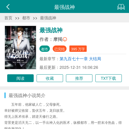
最强战神
首页
>>
都市
>>
最强战神
最强战神
作者：
摩羯
都市
已完结
395 万字
最新章节：
第九百七十一章 大结局
最后更新：2025-12-31 16:06:26
阅读
收藏
推荐
TXT下载
最强战神小说简介
五年前，他家破人亡，父母惨死。
幸好被师父收留，蛰伏五年，龙归故里。
得无上医术传承，踏逆天修行之路。
背景更是滔天无二，以一手出神入化的医术，纵横都市，用一腔未冷热血，得
报血海深仇！