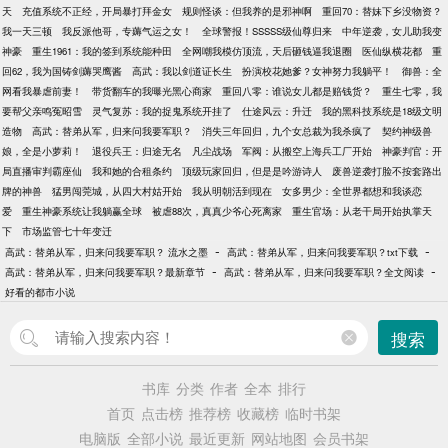
天
充值系统不正经，开局暴打拜金女
规则怪谈：但我养的是邪神啊
重回70：替妹下乡没物资？
我一天三顿
我反派他哥，专薅气运之女！
全球警报！SSSSS级仙尊归来
中年逆袭，女儿助我变
神豪
重生1961：我的签到系统能种田
全网嘲我模仿顶流，天后砸钱逼我退圈
医仙纵横花都
重
回62，我为国铸剑薅哭鹰酱
高武：我以剑道证长生
扮演校花她爹？女神努力我躺平！
御兽：全
网看我暴虐前妻！
带货翻车的我曝光黑心商家
重回八零：谁说女儿都是赔钱货？
重生七零，我
要帮父亲鸣冤昭雪
灵气复苏：我的捉鬼系统开挂了
仕途风云：升迁
我的黑科技系统是18级文明
造物
高武：替弟从军，归来问我要军职？
消失三年回归，九个女总裁为我杀疯了
契约神级兽
娘，全是小萝莉！
退役兵王：归途无名
凡尘战场
军阀：从搬空上海兵工厂开始
神豪判官：开
局直播审判霸座仙
我和她的合租条约
顶级玩家回归，但是是吟游诗人
废兽逆袭打脸不按套路出
牌的神兽
猛男闯莞城，从四大村姑开始
我从明朝活到现在
女多男少：全世界都想和我谈恋
爱
重生神豪系统让我躺赢全球
被虐88次，真真少爷心死离家
重生官场：从老干局开始执掌天
下
市场监管七十年变迁
-
-
高武：替弟从军，归来问我要军职？ 流水之墨
高武：替弟从军，归来问我要军职？txt下载
-
-
高武：替弟从军，归来问我要军职？最新章节
高武：替弟从军，归来问我要军职？全文阅读
好看的都市小说
搜索
书库
分类
作者
全本
排行
首页
点击榜
推荐榜
收藏榜
临时书架
电脑版
全部小说
最近更新
网站地图
会员书架