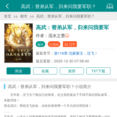
高武：替弟从军，归来问我要军职？
首页
>>
都市
>>
高武：替弟从军，归来问我要军职？
高武：替弟从军，归来问我要军
职？
作者：
流水之墨
都市
已完结
63 万字
最新章节：
第116章 沈家家主，沈飞！
最后更新：2025-12-30 07:58:40
阅读
收藏
推荐
TXT下载
高武：替弟从军，归来问我要军职？小说简介
五年前，沈飞为了救自己的母亲，在父亲的逼迫下不得不前往部队参军，
杀敌历练！
美名其曰：用你沈飞的命，去给你弟弟博一个天大的功劳回来！
……
五年后，一连十八封家书被加急送至战场前线，送到了他沈飞那摆放着一台红