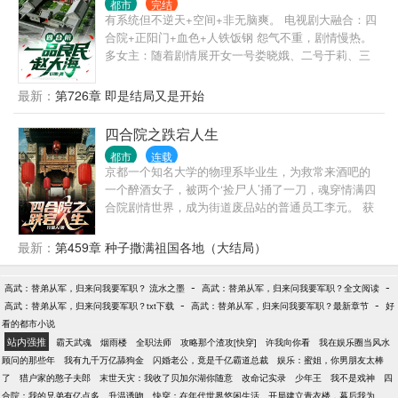
都市
完结
有系统但不逆天+空间+非无脑爽。 电视剧大融合：四
合院+正阳门+血色+人铁饭钢 怨气不重，剧情慢热。
多女主：随着剧情展开女一号娄晓娥、二号于莉、三
号周小白......其余待定。 主角赵大海宿醉一场后穿越
到了六十年代，作为穿越者他没有改变历史进程的雄
最新：
第726章 即是结局又是开始
心壮志，只是想通过自身的努力，让自己以后过上稍
微体面点的生活。
四合院之跌宕人生
都市
连载
京都一个知名大学的物理系毕业生，为救常来酒吧的
一个醉酒女子，被两个‘捡尸人’捅了一刀，魂穿情满四
合院剧情世界，成为街道废品站的普通员工李元。 获
得签到系统，在每天签到少量生活物质的情况下，把
自己的生活过的幸福美满。 书中对人性进行了重点描
最新：
第459章 种子撒满祖国各地（大结局）
写，想大家展示各个时期大家的内心世界和精神风
貌。 本书戾气少，亲情多，为大家谱一曲那个火热时
-
-
高武：替弟从军，归来问我要军职？ 流水之墨
高武：替弟从军，归来问我要军职？全文阅读
代普通老百姓的爱恨情仇。
-
-
高武：替弟从军，归来问我要军职？txt下载
高武：替弟从军，归来问我要军职？最新章节
好
看的都市小说
站内强推
霸天武魂
烟雨楼
全职法师
攻略那个渣攻[快穿]
许我向你看
我在娱乐圈当风水
顾问的那些年
我有九千万亿舔狗金
闪婚老公，竟是千亿霸道总裁
娱乐：蜜姐，你男朋友太棒
了
猎户家的憨子夫郎
末世天灾：我收了贝加尔湖你随意
改命记实录
少年王
我不是戏神
四
合院：我的兄弟有亿点多
升温诱吻
快穿：在年代世界悠闲生活
开局建立青衣楼，幕后我为