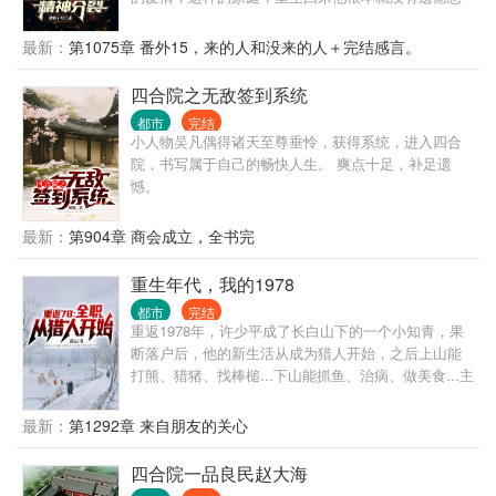
去弥补，他只想肆意妄为的过完一生。 都重生了还时
时刻刻要求自己成熟稳重，那还重生干嘛？ 一辈子几
最新：
第1075章 番外15，来的人和没来的人＋完结感言。
十年，他只想活得肆意潇洒，心灵通透点，不让自己
憋屈，只要自己舒畅就行了。 主角在12,13章有点流
四合院之无敌签到系统
氓，介意者可以跳过12,13章，并不影响剧情。
都市
完结
小人物吴凡偶得诸天至尊垂怜，获得系统，进入四合
院，书写属于自己的畅快人生。 爽点十足，补足遗
憾。
最新：
第904章 商会成立，全书完
重生年代，我的1978
都市
完结
重返1978年，许少平成了长白山下的一个小知青，果
断落户后，他的新生活从成为猎人开始，之后上山能
打熊、猎猪、找棒槌...下山能抓鱼、治病、做美食...主
打一个全职业精通，学啥会啥，会啥精通啥...... 眼看
改革开放将起，全民经济即将起飞，面对长白山这个
最新：
第1292章 来自朋友的关心
巨大的宝库，许少平由此开启了他的重返人生！！！
四合院一品良民赵大海