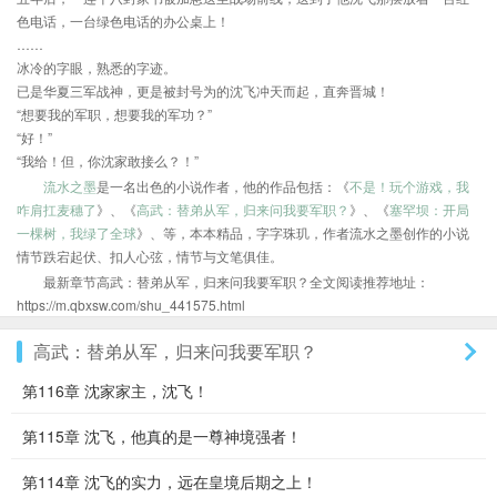
色电话，一台绿色电话的办公桌上！
……
冰冷的字眼，熟悉的字迹。
已是华夏三军战神，更是被封号为的沈飞冲天而起，直奔晋城！
“想要我的军职，想要我的军功？”
“好！”
“我给！但，你沈家敢接么？！”
流水之墨
是一名出色的小说作者，他的作品包括：《
不是！玩个游戏，我
咋肩扛麦穗了
》、《
高武：替弟从军，归来问我要军职？
》、《
塞罕坝：开局
一棵树，我绿了全球
》、等，本本精品，字字珠玑，作者流水之墨创作的小说
情节跌宕起伏、扣人心弦，情节与文笔俱佳。
最新章节高武：替弟从军，归来问我要军职？全文阅读推荐地址：
https://m.qbxsw.com/shu_441575.html
高武：替弟从军，归来问我要军职？
第116章 沈家家主，沈飞！
第115章 沈飞，他真的是一尊神境强者！
第114章 沈飞的实力，远在皇境后期之上！