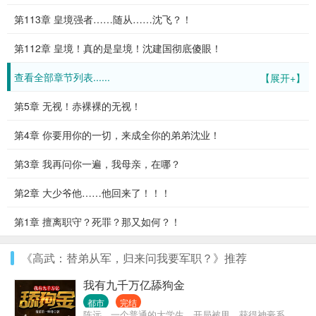
第113章 皇境强者……随从……沈飞？！
第112章 皇境！真的是皇境！沈建国彻底傻眼！
查看全部章节列表......
【展开+】
第5章 无视！赤裸裸的无视！
第4章 你要用你的一切，来成全你的弟弟沈业！
第3章 我再问你一遍，我母亲，在哪？
第2章 大少爷他……他回来了！！！
第1章 擅离职守？死罪？那又如何？！
《高武：替弟从军，归来问我要军职？》推荐
我有九千万亿舔狗金
都市
完结
陈远，一个普通的大学生，开局被甩，获得神豪系