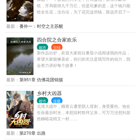
统，开局获得九千万亿，但是坑爹的是，这个钱只能
给女生花，没办法，为了花完这些钱，陈远开启了一
条不同寻常的神豪之路！
最新：
番外一：时空之主苏醒
四合院之合家欢乐
都市
完结
新作品出炉，欢迎大家前往番茄小说阅读我的作品，
希望大家能够喜欢，你们的关注是我写作的动力，我
会努力讲好每个故事！
最新：
第951章 仿佛花团锦簇
乡村大凶器
都市
连载
北境大战中，顾青云遭受阴人背刺，身受重伤。他在
生命最后时光，本想回村祭拜父亲，可万万没想到居
然柳暗花明又一村……
最新：
第270章 出路