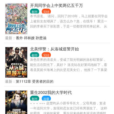
开局同学会上中奖两亿五千万
都市
完结
本书原名。 请问，回到了2010年，马上就要在同学会
上被前女友嘲讽了，该怎么办？急，在线等！ 重活一
回的李睿买了张彩票，于是一切都变得简单起来。 从
彩票开始，他炒股，投资，收藏，倒卖，进军各行各
业，赚取无数的财富，站在幕后控制全球经济的运
最新：
番外 祥林嫂·孙楚涵
行。 终于有一天，这个世界上所有人都笼罩在李睿的
控制下，他才领悟了前世听过的一个道理：有钱真的
北美悍警：从洛城巡警开始
可以为所欲为！
都市
完结
灰色世界的清道夫，变成了阳光明媚的洛杉矶警探，
能生活在阳光下，真好？ 洛克站在好莱坞地标下，看
着圣莫妮卡海滩上的比坚尼美女们， 他推了一下鼻梁
上的太阳眼镜， 从此以后，洛圣都由他守护…… Ps：
无超凡，但有我们常人接触不到的黑暗世界，杀手、
最新：
第1112章 受害者的目的
神秘组织、以及各种离奇案件…
重生2002我的大学时代
都市
连载
+ + + +++ 赵楚昀从小跟爷爷长大，父母离婚，复读
一年追到大学，发现初恋女友已经有男朋友了。 这样
的爱情，这样的家庭，重生回来他根本就没有遗憾想