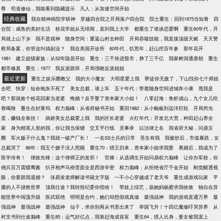
尊
苟道修仙，我能看到隐藏提示
凡人：从加速空间开始
经典收藏
我在精神病院学斩神
穿越四合院之开局落户四合院
院士重生：回到1975当知青
四
合院：咸鱼的美好生活
校花学姐从无绯闻，直到我上大学
都重生了谁谈恋爱啊
重生60年代，开
局就上山下乡
我不是戏神
随身空间：重返山村去种田
开局吞噬技能，我直接顶级天赋
天天警
察局备案，你管这叫搞副业？
我在美国开诊所
60年代，饥荒年，赶山挖百年参
那年花开
1981
建立超级家族：从52年隐居开始
重生：三千块进股市，挣了三千亿
我家树洞通唐朝
重生
都市修真
重生：1977
我反派跟班，开局强吻反派姐姐
最近更新
重生之娱乐圈教父
我的大小魔女
大明星爱上我
孽徒你无敌了，下山找你七个师姐
去吧
快穿：短命炮灰不死了
美女总裁，请上车
五十年代：带着随身空间进城奔小康
甩我是
吧？那就捡个校花回家当老婆
悔婚？反手娶了资本家大小姐！
八零赶海：鱼虾成山，九个女儿吃
香喝辣
重生在好莱坞
权力巅峰：从省府秘书开始
重回1982：从小舢板到远洋巨轮
开局穷光
蛋，赚钱全靠挂！
病娇美女总裁爱上我
我的区长老婆
火红年代：开发北大荒，种田赶山养全
家
身为精英人形的我，你让我当保镖
交叉平行线
灵事录
以法律之名
我省府大秘，问鼎京
圈
军火贩子什么鬼？我就一破产厂长！
一名SS士兵的日常
苍生有我
我被炒后，市值暴跌，女
总裁哭了
86年：我五个嫂子没人照顾
重生70：猎王归来，资本家小姐求我娶
离婚后，我成为了
医学传奇！
律政先锋：这个律师正的发邪！
官梯：从选调生开始问鼎权力巅峰
让你办军校，你
佣兵百万震慑鹰酱
扒开相声马褂里面全是西游辛密
权力巅峰：从拒绝省厅千金开始
刚觉醒透视
眼，你要跟我退婚？
张易发老师解读书籍文字版
一不小心穿越成了老天爷
重生成游戏玩家
平
庸的人不拯救世界
顶我仕途？我转投纪委你慌啥！
带娃上综艺，孩她妈杨蜜求我收敛
独自在异
能世界中闯荡升级
医武双绝
明明是合约，她们却想假戏真做
最强战神
我的游戏直通万界
最
强战神
最强战神
最强战神
仙子，求你别再从书里出来了
举国飞升！十四亿魔修吓哭异界
从
村支书到仕途巅峰
重生85：运气好亿点，我靠赶海成首富
重生64，猎人出身，妻女被我宠上