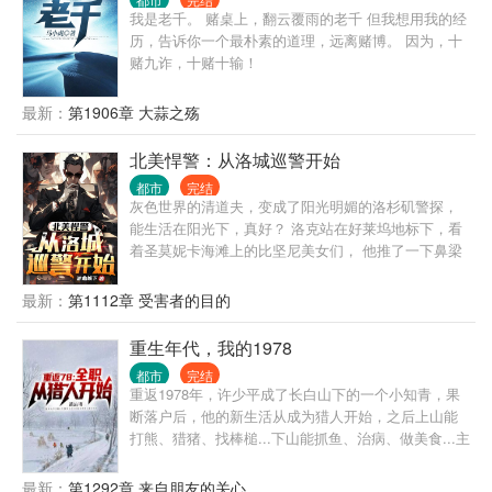
我是老千。 赌桌上，翻云覆雨的老千 但我想用我的经
历，告诉你一个最朴素的道理，远离赌博。 因为，十
赌九诈，十赌十输！
最新：
第1906章 大蒜之殇
北美悍警：从洛城巡警开始
都市
完结
灰色世界的清道夫，变成了阳光明媚的洛杉矶警探，
能生活在阳光下，真好？ 洛克站在好莱坞地标下，看
着圣莫妮卡海滩上的比坚尼美女们， 他推了一下鼻梁
上的太阳眼镜， 从此以后，洛圣都由他守护…… Ps：
无超凡，但有我们常人接触不到的黑暗世界，杀手、
最新：
第1112章 受害者的目的
神秘组织、以及各种离奇案件…
重生年代，我的1978
都市
完结
重返1978年，许少平成了长白山下的一个小知青，果
断落户后，他的新生活从成为猎人开始，之后上山能
打熊、猎猪、找棒槌...下山能抓鱼、治病、做美食...主
打一个全职业精通，学啥会啥，会啥精通啥...... 眼看
改革开放将起，全民经济即将起飞，面对长白山这个
最新：
第1292章 来自朋友的关心