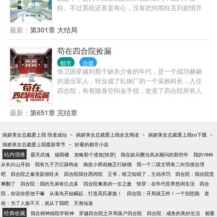
柱。不过系统还算是有心，没有把何雨柱丢到剧情开
始的时候，而是把何雨柱丢到了何大清跟白寡妇跑路
前。 既然来了，既然有系统，我这个何雨柱这辈子不
最新：
第301章 大结局
再被忽悠，不再当舔狗。活出自己，活出潇洒。
苟在四合院捡漏
都市
连载
张卫国穿越到那个缺衣少食的年代，是一个战功赫赫
的退伍军人，转业成了轧钢厂的一个采购科长，入住
四合院，有着随身空间金手指，改变了四合院所有人
的命运。 天道不公，命运坎坷，一力破之。 而看张卫
国在这个动乱的年代，书写自己的传奇！
最新：
第651章 完结章
-
-
-
病娇美女总裁爱上我 悟道成仙
病娇美女总裁爱上我全文阅读
病娇美女总裁爱上我txt下载
-
病娇美女总裁爱上我最新章节
好看的都市小说
站内强推
霸天武魂
烟雨楼
攻略那个渣攻[快穿]
我在娱乐圈当风水顾问的那些年
我的1949
从长白山开始
我有九千万亿舔狗金
疯批小师叔她五行缺德
我一个二级文明有二向箔很合理
吧
四合院之秦淮茹很旺夫
四合院我住西跨院
王爷，暗卫知错了，主动求罚
四合院：我在院里
爽翻了
四合院：我的兄弟有亿点多
四合院禽兽的一生之敌
快穿：在年代世界悠闲生活
四合
院，你说你惹他干嘛
从港岛开始崛起，打造高氏家族！
四合院：开局就王炸！一个别想跑
老
祖：为了人族不灭，就从了我吧
天海仙途
经典收藏
我在精神病院学斩神
穿越四合院之开局落户四合院
四合院：咸鱼的美好生活
都重