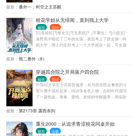
最新：
番外一：时空之主苏醒
校花学姐从无绯闻，直到我上大学
都市
完结
[日常轻松]?[单女主]?[无系统]?［不重生］?[小甜文]
洛野高中暗恋了三年的女孩，甚至考上了跟女孩一样
的大学，两人约定好考上一个大学就在一起，可女孩
竟然反悔了。 悲痛之下，洛野化身恋爱小说作者，没
想到大学还没开学，他写的小说冲上了平台榜首，他
最新：
熊二番外（8）
竟然火了…… 上大学后，洛野原以为自己再也不会谈
恋爱，却偶然相识了高冷学姐。 洛野决定，要偷偷跟
穿越四合院之开局落户四合院
学姐谈恋爱，然后惊艳所有人。 等他和高冷学姐手拉
都市
完结
手出现在学校里的时候，全校都震惊了。 高冷校花苏
21世纪大学生士兵陈晋魂穿，在与四合院众禽兽的斗
白粥的身边竟然出现了男人？ 这时，暗恋三年的女孩
智斗勇中成长起来，结识等各色人物，在60年代谱写
却发现自己心里是有他的，于是再次展开了对洛野的
了一篇热血、青春、爱情、友情的华丽篇章，用实际
追求。 “抱歉，小学弟已经是我的人了。”苏白粥强势
行动为自己、为朋友、为爱人、为国家走出了自己的
的说道。 …… “后来呢？洛野先生，您跟知名漫画家
路。
最新：
第2173章 露西杀到
苏白粥是怎么相爱的呢？” 听到此话，洛野摸了摸脑
袋，看着那个绝美的身影，轻声笑道:“她偷偷把我的书
重生2000：从追求青涩校花同桌开始
给漫画改编了……”
都市
连载