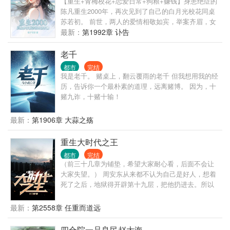
【重生+青梅校花+恋爱日常+狗粮+赚钱】身患绝症的
陈凡重生2000年，再次见到了自己的白月光校花同桌
苏若初。 前世，两人的爱情相敬如宾，举案齐眉，女
友却因为一场车祸意外身亡。陈凡抱憾终身。 这一
最新：
第1992章 讣告
世，陈凡发誓绝不放手，要创造一个崭新的商业帝
国，给她最完美的爱情跟未来。 “苏若初，这辈子我要
老千
牵着你的手，看尽星河灿烂，人间繁华！”
都市
完结
我是老千。 赌桌上，翻云覆雨的老千 但我想用我的经
历，告诉你一个最朴素的道理，远离赌博。 因为，十
赌九诈，十赌十输！
最新：
第1906章 大蒜之殇
重生大时代之王
都市
完结
（前三十几章为铺垫，希望大家耐心看，后面不会让
大家失望。） 周安东从来都不认为自己是好人，想着
死了之后，地狱得开辟第十九层，把他扔进去。所以
在2021年某天，他做了人生中第一件好事，在疾驰的
车轮下救了一个孕妇。 也许是老天爷感动他的回头是
最新：
第2558章 任重而道远
岸，把他送回了1992年，这个传统思维还占据着主导
地位的时代。一个拥有无比开放观念和阅历的男人，
四合院一品良民赵大海