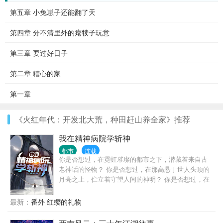
第五章 小兔崽子还能翻了天
第四章 分不清里外的瘪犊子玩意
第三章 要过好日子
第二章 糟心的家
第一章
《火红年代：开发北大荒，种田赶山养全家》推荐
我在精神病院学斩神
都市
连载
你是否想过，在霓虹璀璨的都市之下，潜藏着来自古
老神话的怪物？ 你是否想过，在那高悬于世人头顶的
月亮之上，伫立着守望人间的神明？ 你是否想过，在
人潮汹涌的现代城市之中，存在代替神明行走人间的
超凡之人？ 人类统治的社会中，潜伏着无数诡异； 在
最新：
番外 红缨的礼物
那些无人问津的生命禁区，居住着古老的神明。 炽天
使米迦勒，冥王哈迪斯，海神波塞冬…… 而属于大夏