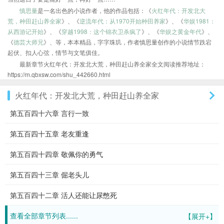
慎思量
是一名出色的小说作者，他的作品包括：《
火红年代：开发北大
荒，种田赶山养全家
》、《
逆流年代：从1970开始种田养家
》、《
华娱1981：
从西游记开始
》、《
穿越1998：这个锦衣卫杀疯了
》、《
华娱之黄金年代
》、
《
德芸大师兄
》、等，本本精品，字字珠玑，作者慎思量创作的小说情节跌宕
起伏、扣人心弦，情节与文笔俱佳。
最新章节火红年代：开发北大荒，种田赶山养全家全文阅读推荐地址：
https://m.qbxsw.com/shu_442660.html
火红年代：开发北大荒，种田赶山养全家
第五百四十六章 言行一致
第五百四十五章 老友重逢
第五百四十四章 敬佩你的勇气
第五百四十三章 倔老头儿
第五百四十二章 活人还能让尿憋死
查看全部章节列表......
【展开+】