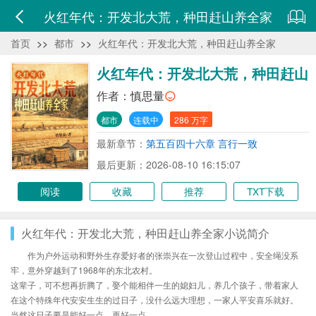
火红年代：开发北大荒，种田赶山养全家
首页
>>
都市
>>
火红年代：开发北大荒，种田赶山养全家
火红年代：开发北大荒，种田赶山
养全家
作者：
慎思量
都市
连载中
286 万字
最新章节：
第五百四十六章 言行一致
最后更新：2026-08-10 16:15:07
阅读
收藏
推荐
TXT下载
火红年代：开发北大荒，种田赶山养全家小说简介
作为户外运动和野外生存爱好者的张崇兴在一次登山过程中，安全绳没系
牢，意外穿越到了1968年的东北农村。
这辈子，可不想再折腾了，娶个能相伴一生的媳妇儿，养几个孩子，带着家人
在这个特殊年代安安生生的过日子，没什么远大理想，一家人平安喜乐就好。
当然这日子要是能好一点，再好一点……