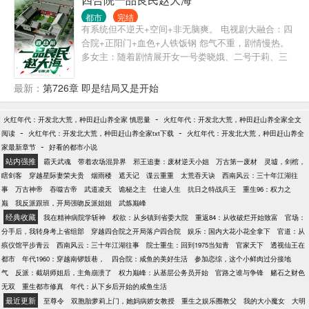
对这个时代的冲击是巨大的，对御姐的诱惑也是巨大
都市
完结
的。
有系统但不逆天+空间+非无脑爽。 电视剧大融合：四
合院+正阳门+血色+人铁饭钢 怨气不重，剧情慢热。
多女主：随着剧情展开女一号娄晓娥、二号于莉、三
号周小白......其余待定。 主角赵大海宿醉一场后穿越
到了六十年代，作为穿越者他没有改变历史进程的雄
最新：
第726章 即是结局又是开始
心壮志，只是想通过自身的努力，让自己以后过上稍
微体面点的生活。
-
火红年代：开发北大荒，种田赶山养全家 慎思量
火红年代：开发北大荒，种田赶山养全家全文
-
-
阅读
火红年代：开发北大荒，种田赶山养全家txt下载
火红年代：开发北大荒，种田赶山养全
-
家最新章节
好看的都市小说
站内强推
霸天武魂
带着农场混异界
邪王追妻：废材逆天小姐
万古第一废材
灵墟，剑棺，
瞎剑客
穿越星际妻荣夫贵
烟雨楼
遮天记
谍云重重
太荒吞天诀
西南风云：三十年江湖往
事
万古神帝
吞噬古帝
武道凌天
诡秘之主
仕途人生
抗日之特战兵王
重生96：权力之
巅
我反派跟班，开局强吻反派姐姐
武炼巅峰
经典收藏
我在精神病院学斩神
权欲：从乡镇到省委大院
重返84：从收破烂开始致富
官场：
分手后，我转身考上省组部
穿越四合院之开局落户四合院
娱乐：国内大花小花全拿下
官道：从
殡仪馆平步青云
西南风云：三十年江湖往事
院士重生：回到1975当知青
官家天下
透视仙王在
都市
年代1960：穿越南锣鼓巷，
四合院：咸鱼的美好生活
参加恋综，这个小鲜肉过分接地
气
反派：截胡师姐后，主角崩溃了
权力巅峰：从基层公务员开始
官路之谁与争锋
赌石之财色
无双
重生都市修真
年代：从下乡后开始的咸鱼生活
最近更新
至尊令
双胞胎萝莉上门，她妈病娇女教授
重生之娱乐圈教父
我的大小魔女
大明