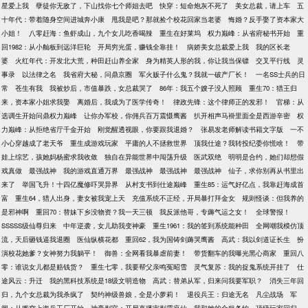
星爱上我
孽徒你无敌了，下山找你七个师姐去吧
快穿：短命炮灰不死了
美女总裁，请上车
五
十年代：带着随身空间进城奔小康
甩我是吧？那就捡个校花回家当老婆
悔婚？反手娶了资本家大
小姐！
八零赶海：鱼虾成山，九个女儿吃香喝辣
重生在好莱坞
权力巅峰：从省府秘书开始
重
回1982：从小舢板到远洋巨轮
开局穷光蛋，赚钱全靠挂！
病娇美女总裁爱上我
我的区长老
婆
火红年代：开发北大荒，种田赶山养全家
身为精英人形的我，你让我当保镖
交叉平行线
灵
事录
以法律之名
我省府大秘，问鼎京圈
军火贩子什么鬼？我就一破产厂长！
一名SS士兵的日
常
苍生有我
我被炒后，市值暴跌，女总裁哭了
86年：我五个嫂子没人照顾
重生70：猎王归
来，资本家小姐求我娶
离婚后，我成为了医学传奇！
律政先锋：这个律师正的发邪！
官梯：从
选调生开始问鼎权力巅峰
让你办军校，你佣兵百万震慑鹰酱
扒开相声马褂里面全是西游辛密
权
力巅峰：从拒绝省厅千金开始
刚觉醒透视眼，你要跟我退婚？
张易发老师解读书籍文字版
一不
小心穿越成了老天爷
重生成游戏玩家
平庸的人不拯救世界
顶我仕途？我转投纪委你慌啥！
带
娃上综艺，孩她妈杨蜜求我收敛
独自在异能世界中闯荡升级
医武双绝
明明是合约，她们却想假
戏真做
最强战神
我的游戏直通万界
最强战神
最强战神
最强战神
仙子，求你别再从书里出
来了
举国飞升！十四亿魔修吓哭异界
从村支书到仕途巅峰
重生85：运气好亿点，我靠赶海成首
富
重生64，猎人出身，妻女被我宠上天
充值系统不正经，开局暴打拜金女
规则怪谈：但我养的
是邪神啊
重回70：替妹下乡没物资？我一天三顿
我反派他哥，专薅气运之女！
全球警报！
SSSSS级仙尊归来
中年逆袭，女儿助我变神豪
重生1961：我的签到系统能种田
全网嘲我模仿顶
流，天后砸钱逼我退圈
医仙纵横花都
重回62，我为国铸剑薅哭鹰酱
高武：我以剑道证长生
扮
演校花她爹？女神努力我躺平！
御兽：全网看我暴虐前妻！
带货翻车的我曝光黑心商家
重回八
零：谁说女儿都是赔钱货？
重生七零，我要帮父亲鸣冤昭雪
灵气复苏：我的捉鬼系统开挂了
仕
途风云：升迁
我的黑科技系统是18级文明造物
高武：替弟从军，归来问我要军职？
消失三年回
归，九个女总裁为我杀疯了
契约神级兽娘，全是小萝莉！
退役兵王：归途无名
凡尘战场
军