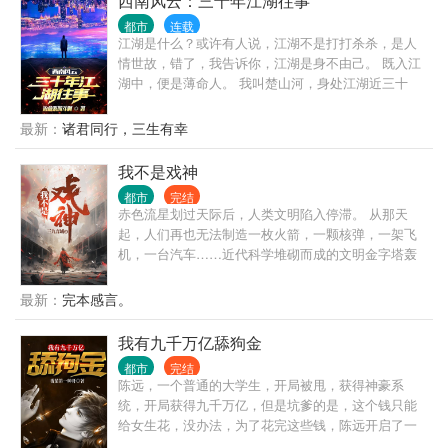
西南风云：三十年江湖往事
的神明，究竟去了何处？ 在这属于“人”的世界，“神
都市
连载
秘”需要被肃清！
江湖是什么？或许有人说，江湖不是打打杀杀，是人
情世故，错了，我告诉你，江湖是身不由己。 既入江
湖中，便是薄命人。 我叫楚山河，身处江湖近三十
年，做过小弟，办过大哥，远走边境临沧对峙过亡命
徒，也曾在声势巅峰之时，整个西南无人争锋。 也曾
最新：
诸君同行，三生有幸
锒铛入狱，三进三出，还完自己所有罪孽。 这是我的
故事，也是一个老江湖混子的回忆录，自白书。
我不是戏神
都市
完结
赤色流星划过天际后，人类文明陷入停滞。 从那天
起，人们再也无法制造一枚火箭，一颗核弹，一架飞
机，一台汽车……近代科学堆砌而成的文明金字塔轰
然坍塌，而灾难，远不止此。 灰色的世界随着赤色流
星降临，像是镜面后的鬼魅倒影，将文明世界一点点
最新：
完本感言。
拖入无序的深渊。 在这个时代，人命渺如尘埃； 在这
个时代，人类灿若星辰。 大厦将倾，有人见一戏子屹
我有九千万亿舔狗金
立文明废墟之上，红帔似血，时笑时哭， 时代的帘幕
都市
完结
在他身后缓缓打开，他张开双臂，对着累累众生轻声
陈远，一个普通的大学生，开局被甩，获得神豪系
低语—— “好戏……开场。”
统，开局获得九千万亿，但是坑爹的是，这个钱只能
给女生花，没办法，为了花完这些钱，陈远开启了一
条不同寻常的神豪之路！