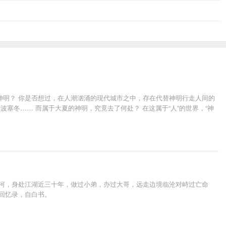
神明？ 你是否想过，在人潮汹涌的现代城市之中，存在代替神明行走人间的
塞冬…… 而属于大夏的神明，究竟去了何处？ 在这属于“人”的世界，“神
山河，身处江湖近三十年，做过小弟，办过大哥，远走边境临沧对峙过亡命
回忆录，自白书。