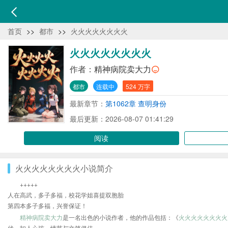
首页
>>
都市
>>
火火火火火火火火
火火火火火火火火
作者：
精神病院卖大力
都市
连载中
524 万字
最新章节：
第1062章 查明身份
最后更新：2026-08-07 01:41:29
阅读
火火火火火火火火小说简介
+++++
人在高武，多子多福，校花学姐喜提双胞胎
第四本多子多福，兴誉保证！
精神病院卖大力
是一名出色的小说作者，他的作品包括：《
火火火火火火火火
伏、扣人心弦，情节与文笔俱佳。