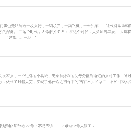
人们再也无法制造一枚火箭，一颗核弹，一架飞机，一台汽车……近代科学堆砌
的深渊。 在这个时代，人命渺如尘埃； 在这个时代，人类灿若星辰。 大厦
— “好戏……开场。”
女友家乡，一个边远的小县城，无奈被势利的父母分配到边远的乡村工作，通
歌，做到了封疆大吏，实现了他仕途之初许下的“当官不为民做主，不如回家卖红
越到南锣鼓巷 88号？不是应该……？难道95号人满了？