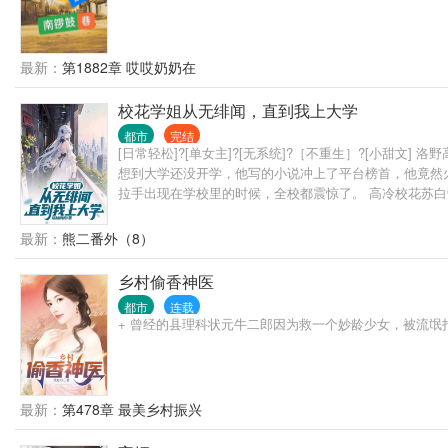
最新：
第1882章 哎哎奶奶在
校花学姐从无绯闻，直到我上大学
都市
完结
[日常轻松]?[单女主]?[无系统]?［不重生］?[小
想到大学还没开学，他写的小说冲上了平台榜首，他竟然
拉手出现在学校里的时候，全校都震惊了。 高冷校花苏白
势的说道。 …… “后来呢？洛野先生，您跟知名漫画家苏
最新：
熊二番外（8）
乡村偷香神医
都市
连载
+ 曾经的县理科状元牛二郎因为救一个妙龄少女，被流氓打
最新：
第478章 最美乡村振兴