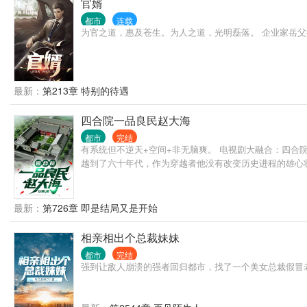
官婿
都市
连载
为官之道，惠及苍生。为人之道，光明磊落。 企业家岳
最新：
第213章 特别的待遇
四合院一品良民赵大海
都市
完结
有系统但不逆天+空间+非无脑爽。 电视剧大融合：四合院
越到了六十年代，作为穿越者他没有改变历史进程的雄心
最新：
第726章 即是结局又是开始
相亲相出个总裁妹妹
都市
完结
强到让敌人崩溃的强者回归都市，找了一个美女总裁假冒