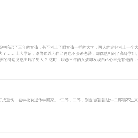
甜文] 洛野高中暗恋了三年的女孩，甚至考上了跟女孩一样的大学，两人约定好考上
火了…… 上大学后，洛野原以为自己再也不会谈恋爱，却偶然相识了高冷学姐。
粥的身边竟然出现了男人？ 这时，暗恋三年的女孩却发现自己心里是有他的，于
白粥是怎么相爱的呢？” 听到此话，洛野摸了摸脑袋，看着那个绝美的身影，轻声
成重伤，被学校劝退休学回家。 “二郎，二郎，别走”赵甜甜让牛二郎喘不过来。