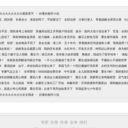
-
火火火火火火火火最新章节
好看的都市小说
棺，瞎剑客
长夜余火
老祖别苟了，宇宙要没了
全职法师
大奉打更人
带着战略仓库回大唐
仕
分手后，我转身考上省组部
穿越四合院之开局落户四合院
娱乐：国内大花小花全拿下
官道：从殡
上恋综了
我有神级收益系统
权力巅峰：从基层公务员开始
赌石之财色无双
重生都市修真
末世
去吧
快穿：短命炮灰不死了
美女总裁，请上车
五十年代：带着随身空间进城奔小康
甩我是吧？
钱全靠挂！
病娇美女总裁爱上我
我的区长老婆
火红年代：开发北大荒，种田赶山养全家
身为精
年：我五个嫂子没人照顾
重生70：猎王归来，资本家小姐求我娶
离婚后，我成为了医学传奇！
律政
婚？
张易发老师解读书籍文字版
一不小心穿越成了老天爷
重生成游戏玩家
平庸的人不拯救世界
神
最强战神
仙子，求你别再从书里出来了
举国飞升！十四亿魔修吓哭异界
从村支书到仕途巅峰
，专薅气运之女！
全球警报！SSSSS级仙尊归来
中年逆袭，女儿助我变神豪
重生1961：我的签
翻车的我曝光黑心商家
重回八零：谁说女儿都是赔钱货？
重生七零，我要帮父亲鸣冤昭雪
灵气复
归途无名
凡尘战场
军阀：从搬空上海兵工厂开始
神豪判官：开局直播审判霸座仙
我和她的合租
8次，真真少爷心死离家
重生官场：从老干局开始执掌天下
市场监管七十年变迁
-
火火火火火火火火全文阅读
好看的都市小说
书库
分类
作者
全本
排行