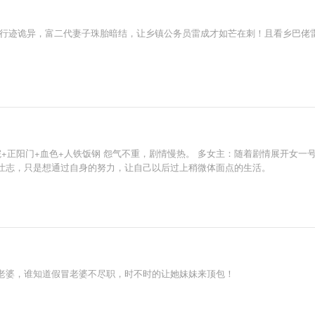
父行迹诡异，富二代妻子珠胎暗结，让乡镇公务员雷成才如芒在刺！且看乡巴佬
+正阳门+血色+人铁饭钢 怨气不重，剧情慢热。 多女主：随着剧情展开女一号娄
壮志，只是想通过自身的努力，让自己以后过上稍微体面点的生活。
老婆，谁知道假冒老婆不尽职，时不时的让她妹妹来顶包！