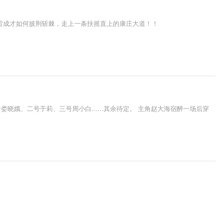
雷成才如何披荆斩棘，走上一条扶摇直上的康庄大道！！
晓娥、二号于莉、三号周小白......其余待定。 主角赵大海宿醉一场后穿