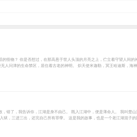
话的怪物？ 你是否想过，在那高悬于世人头顶的月亮之上，伫立着守望人间的
些无人问津的生命禁区，居住着古老的神明。 炽天使米迦勒，冥王哈迪斯，海神波
故，错了，我告诉你，江湖是身不由己。 既入江湖中，便是薄命人。 我叫楚
铛入狱，三进三出，还完自己所有罪孽。 这是我的故事，也是一个老江湖混子的