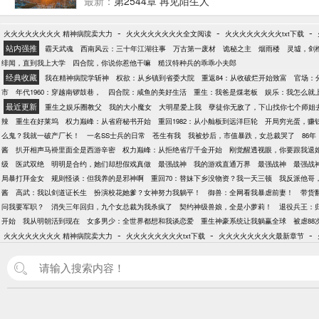
最新：
第2544章 再见陌生人
-
-
-
火火火火火火火火 精神病院卖大力
火火火火火火火火全文阅读
火火火火火火火火txt下载
站内强推
霸天武魂
西南风云：三十年江湖往事
万古第一废材
诡秘之主
烟雨楼
灵墟，剑
绯闻，直到我上大学
四合院，你说你惹他干嘛
糙汉特种兵的乖乖小夫郎
经典收藏
我在精神病院学斩神
权欲：从乡镇到省委大院
重返84：从收破烂开始致富
官场：
市
年代1960：穿越南锣鼓巷，
四合院：咸鱼的美好生活
重生：我爸是煤老板
娱乐：我怎么就
最近更新
重生之娱乐圈教父
我的大小魔女
大明星爱上我
孽徒你无敌了，下山找你七个师姐
辣
重生在好莱坞
权力巅峰：从省府秘书开始
重回1982：从小舢板到远洋巨轮
开局穷光蛋，赚
么鬼？我就一破产厂长！
一名SS士兵的日常
苍生有我
我被炒后，市值暴跌，女总裁哭了
86
酱
扒开相声马褂里面全是西游辛密
权力巅峰：从拒绝省厅千金开始
刚觉醒透视眼，你要跟我退
级
医武双绝
明明是合约，她们却想假戏真做
最强战神
我的游戏直通万界
最强战神
最强战
局暴打拜金女
规则怪谈：但我养的是邪神啊
重回70：替妹下乡没物资？我一天三顿
我反派他哥
酱
高武：我以剑道证长生
扮演校花她爹？女神努力我躺平！
御兽：全网看我暴虐前妻！
带货
问我要军职？
消失三年回归，九个女总裁为我杀疯了
契约神级兽娘，全是小萝莉！
退役兵王：
开始
我从明朝活到现在
女多男少：全世界都想和我谈恋爱
重生神豪系统让我躺赢全球
被虐8
-
-
-
火火火火火火火火 精神病院卖大力
火火火火火火火火txt下载
火火火火火火火火最新章节