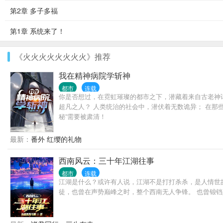
第2章 多子多福
第1章 系统来了！
《火火火火火火火火》推荐
我在精神病院学斩神
都市
连载
你是否想过，在霓虹璀璨的都市之下，潜藏着来自古老神
超凡之人？ 人类统治的社会中，潜伏着无数诡异； 在那
秘”需要被肃清！
最新：
番外 红缨的礼物
西南风云：三十年江湖往事
都市
连载
江湖是什么？或许有人说，江湖不是打打杀杀，是人情世
徒，也曾在声势巅峰之时，整个西南无人争锋。 也曾锒