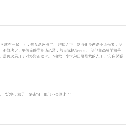
一个大学就在一起，可女孩竟然反悔了。 悲痛之下，洛野化身恋爱小说作者，没
 洛野决定，要偷偷跟学姐谈恋爱，然后惊艳所有人。 等他和高冷学姐手
是再次展开了对洛野的追求。 “抱歉，小学弟已经是我的人了。”苏白粥强
笑道:“她偷偷把我的书给漫画改编了……”
 “没事，嫂子，别害怕，他们不会回来了” ……