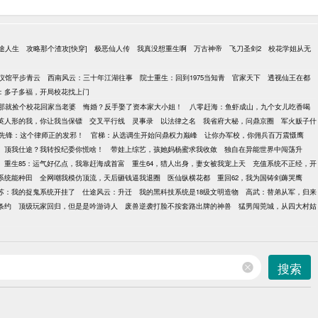
途人生
攻略那个渣攻[快穿]
极恶仙人传
我真没想重生啊
万古神帝
飞刀圣剑2
校花学姐从无
仪馆平步青云
西南风云：三十年江湖往事
院士重生：回到1975当知青
官家天下
透视仙王在都
：多子多福，开局校花找上门
那就捡个校花回家当老婆
悔婚？反手娶了资本家大小姐！
八零赶海：鱼虾成山，九个女儿吃香喝
英人形的我，你让我当保镖
交叉平行线
灵事录
以法律之名
我省府大秘，问鼎京圈
军火贩子什
先锋：这个律师正的发邪！
官梯：从选调生开始问鼎权力巅峰
让你办军校，你佣兵百万震慑鹰
顶我仕途？我转投纪委你慌啥！
带娃上综艺，孩她妈杨蜜求我收敛
独自在异能世界中闯荡升
重生85：运气好亿点，我靠赶海成首富
重生64，猎人出身，妻女被我宠上天
充值系统不正经，开
到系统能种田
全网嘲我模仿顶流，天后砸钱逼我退圈
医仙纵横花都
重回62，我为国铸剑薅哭鹰
苏：我的捉鬼系统开挂了
仕途风云：升迁
我的黑科技系统是18级文明造物
高武：替弟从军，归来
条约
顶级玩家回归，但是是吟游诗人
废兽逆袭打脸不按套路出牌的神兽
猛男闯莞城，从四大村姑
搜索