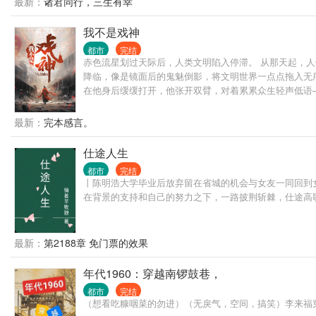
最新：
诸君同行，三生有幸
我不是戏神
都市
完结
赤色流星划过天际后，人类文明陷入停滞。 从那天起，
降临，像是镜面后的鬼魅倒影，将文明世界一点点拖入无序
在他身后缓缓打开，他张开双臂，对着累累众生轻声低语—
最新：
完本感言。
仕途人生
都市
完结
丨陈明浩大学毕业后放弃留在省城的机会与女友一同回到
在背景的支持和自己的努力之下，一路披荆斩棘，仕途高
最新：
第2188章 免门票的效果
年代1960：穿越南锣鼓巷，
都市
完结
（想看吃糠咽菜的勿进）（无戾气，空间，搞笑）李来福穿