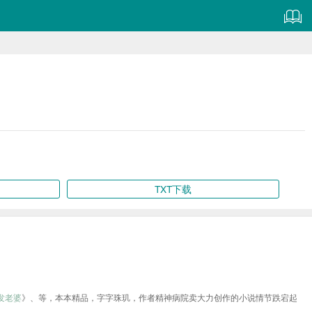
TXT下载
发老婆
》、等，本本精品，字字珠玑，作者精神病院卖大力创作的小说情节跌宕起